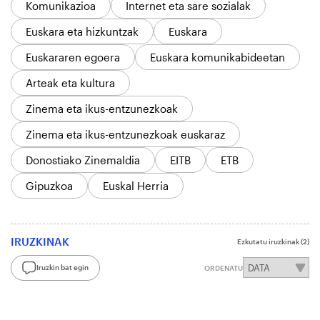
Komunikazioa
Internet eta sare sozialak
Euskara eta hizkuntzak
Euskara
Euskararen egoera
Euskara komunikabideetan
Arteak eta kultura
Zinema eta ikus-entzunezkoak
Zinema eta ikus-entzunezkoak euskaraz
Donostiako Zinemaldia
EITB
ETB
Gipuzkoa
Euskal Herria
IRUZKINAK
Ezkutatu iruzkinak
(2)
Iruzkin bat egin
ORDENATU