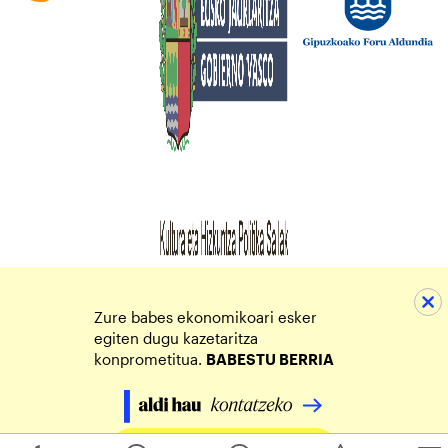
Zure babes ekonomikoari esker
egiten dugu kazetaritza
konprometitua.
BABESTU BERRIA