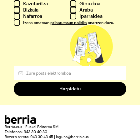
Kazetaritza
Gipuzkoa
Bizkaia
Araba
Nafarroa
Iparraldea
Izena ematean
pribatutasun politika
onartzen duzu.
Berria.eus - Euskal Editorea SM
Telefonoa: 943 30 40 30
Bezero arreta: 943 30 43 45 | laguna@berria.eus