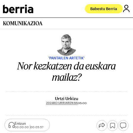
Babestu Berria
KOMUNIKAZIOA
'PANTAILEN ARTETIK'
Nor kezkatzen da euskara
mailaz?
Urtzi Urkizu
2024KO URRIAREN 6A
05:00
Entzun
00:00:00
00:05:57