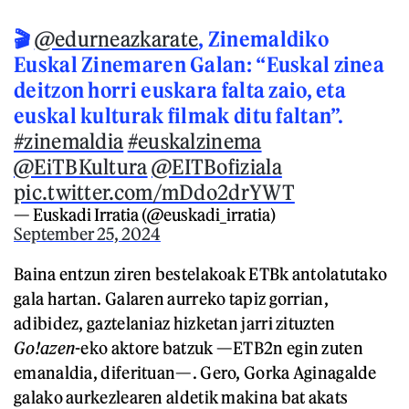
🎬
@edurneazkarate
, Zinemaldiko
Euskal Zinemaren Galan: “Euskal zinea
deitzon horri euskara falta zaio, eta
euskal kulturak filmak ditu faltan”.
#zinemaldia
#euskalzinema
@EiTBKultura
@EITBofiziala
pic.twitter.com/mDdo2drYWT
— Euskadi Irratia (@euskadi_irratia)
September 25, 2024
Baina entzun ziren bestelakoak ETBk antolatutako
gala hartan. Galaren aurreko tapiz gorrian,
adibidez, gaztelaniaz hizketan jarri zituzten
Go!azen
-eko aktore batzuk —ETB2n egin zuten
emanaldia, diferituan—. Gero, Gorka Aginagalde
galako aurkezlearen aldetik makina bat akats