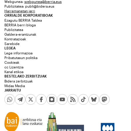
Webgunea:
webgunea@berria.eus
Publizitatea:
publi@bidera.eus
Harremanetan jarri
ORRIALDE KORPORATIBOAK
Ezagutu BERRIA Taldea
BERRIA berri bloga
Publizitatea
Galdera-erantzunak
Kontratazioak
Sarebide
LEGEA
Lege informazioa
Pribatutasun politika
Cookieak
cc Lizentzia
Kanal etikoa
BESTELAKO ZERBITZUAK
Bidera zerbitzuak
Midas Media
JARRAITU