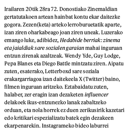
Irailaren 20tik 28ra 72. Donostiako Zinemaldian
gertatutakoen artean hainbat kontu ekar daitezke
gogora. Zezen(keta) arteko lerroburuetatik aparte,
izan ziren oharkabeago joan ziren uneak. Luzerako
emango luke, adibidez,
Hedabide berriak: zinema
eta jaialdiak sare sozialen garaian
mahai inguruan
entzun zirenak azaltzeak. Wendy Yde, Guy Lodge,
Pepa Blanes eta Diego Battle mintzatu ziren. Aipatu
zuten, esaterako, Letterboxd sare soziala
erakargarriagoa izan daitekeela X (Twitter) baino,
filmen inguruan aritzeko. Eztabaidatu zuten,
halaber, zer eragin izan dezaketen
influencer
delakoek ikus-entzunezko lanak zabaltzeko
orduan, eta nola horrek ez duen zerikusirik kazetari
edo kritikari espezializatu batek egin dezakeen
ekarpenarekin. Instagrameko bideo laburrei