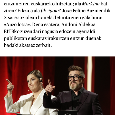
entzun ziren euskarazko hitzetan; ala
Markina
bat
ziren? Fikzioa ala
fikziyoia
? Joxe Felipe Auzmendik
X sare sozialean honela definitu zuen gala hura:
«Auzo lotsa». Dena esatera, Andoni Aldekoa
EITBko zuzendari nagusia edozein agerraldi
publikotan euskaraz irakurtzen entzun duenak
badaki akatsez zerbait.