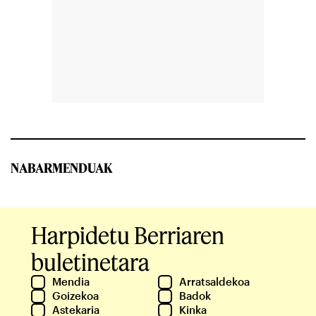
NABARMENDUAK
Harpidetu Berriaren
buletinetara
Mendia
Arratsaldekoa
Goizekoa
Badok
Astekaria
Kinka