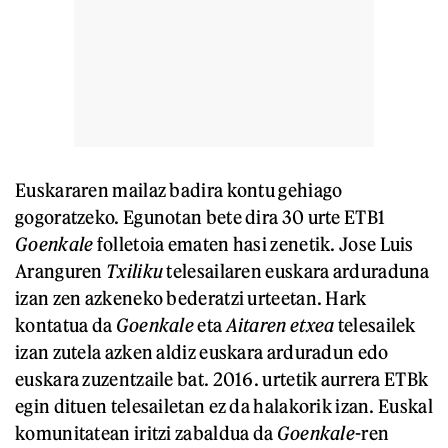
Euskararen mailaz badira kontu gehiago
gogoratzeko. Egunotan bete dira 30 urte ETB1
Goenkale
folletoia ematen hasi zenetik. Jose Luis
Aranguren
Txiliku
telesailaren euskara arduraduna
izan zen azkeneko bederatzi urteetan. Hark
kontatua da
Goenkale
eta
Aitaren etxea
telesailek
izan zutela azken aldiz euskara arduradun edo
euskara zuzentzaile bat. 2016. urtetik aurrera ETBk
egin dituen telesailetan ez da halakorik izan. Euskal
komunitatean iritzi zabaldua da
Goenkale
-ren