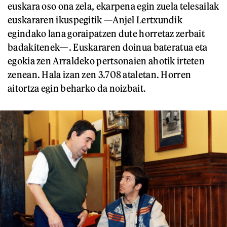
euskara oso ona zela, ekarpena egin zuela telesailak
euskararen ikuspegitik —Anjel Lertxundik
egindako lana goraipatzen dute horretaz zerbait
badakitenek—. Euskararen doinua bateratua eta
egokia zen Arraldeko pertsonaien ahotik irteten
zenean. Hala izan zen 3.708 ataletan. Horren
aitortza egin beharko da noizbait.