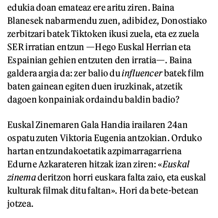
edukia doan emateaz ere aritu ziren. Baina
Blanesek nabarmendu zuen, adibidez, Donostiako
zerbitzari batek Tiktoken ikusi zuela, eta ez zuela
SER irratian entzun —Hego Euskal Herrian eta
Espainian gehien entzuten den irratia—. Baina
galdera argia da: zer balio du
influencer
batek film
baten gainean egiten duen iruzkinak, atzetik
dagoen konpainiak ordaindu baldin badio?
Euskal Zinemaren Gala Handia irailaren 24an
ospatu zuten Viktoria Eugenia antzokian. Orduko
hartan entzundakoetatik azpimarragarriena
Edurne Azkarateren hitzak izan ziren: «
Euskal
zinema
deritzon horri euskara falta zaio, eta euskal
kulturak filmak ditu faltan». Hori da bete-betean
jotzea.