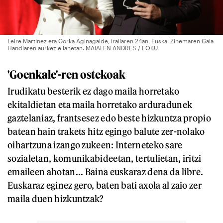
Leire Martinez eta Gorka Aginagalde, irailaren 24an, Euskal Zinemaren Gala
Handiaren aurkezle lanetan. MAIALEN ANDRES / FOKU
'Goenkale'-ren ostekoak
Irudikatu besterik ez dago maila horretako
ekitaldietan eta maila horretako arduradunek
gaztelaniaz, frantsesez edo beste hizkuntza propio
batean hain trakets hitz egingo balute zer-nolako
oihartzuna izango zukeen: Interneteko sare
sozialetan, komunikabideetan, tertulietan, iritzi
emaileen ahotan... Baina euskaraz dena da libre.
Euskaraz eginez gero, baten bati axola al zaio zer
maila duen hizkuntzak?