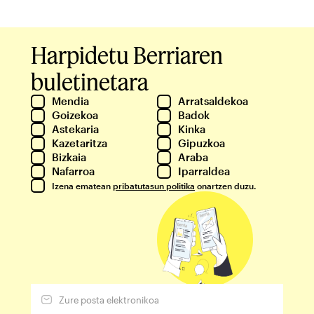
Harpidetu Berriaren
buletinetara
Mendia
Arratsaldekoa
Goizekoa
Badok
Astekaria
Kinka
Kazetaritza
Gipuzkoa
Bizkaia
Araba
Nafarroa
Iparraldea
Izena ematean
pribatutasun politika
onartzen duzu.