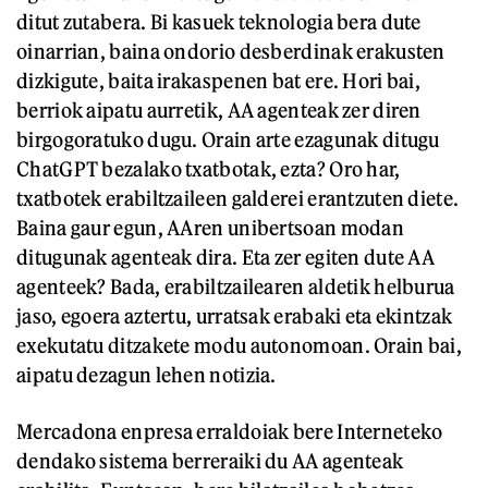
ditut zutabera. Bi kasuek teknologia bera dute
oinarrian, baina ondorio desberdinak erakusten
dizkigute, baita irakaspenen bat ere. Hori bai,
berriok aipatu aurretik, AA agenteak zer diren
birgogoratuko dugu. Orain arte ezagunak ditugu
ChatGPT bezalako txatbotak, ezta? Oro har,
txatbotek erabiltzaileen galderei erantzuten diete.
Baina gaur egun, AAren unibertsoan modan
ditugunak agenteak dira. Eta zer egiten dute AA
agenteek? Bada, erabiltzailearen aldetik helburua
jaso, egoera aztertu, urratsak erabaki eta ekintzak
exekutatu ditzakete modu autonomoan. Orain bai,
aipatu dezagun lehen notizia.
Mercadona enpresa erraldoiak bere Interneteko
dendako sistema berreraiki du AA agenteak