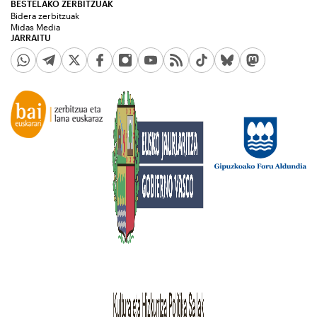
BESTELAKO ZERBITZUAK
Bidera zerbitzuak
Midas Media
JARRAITU