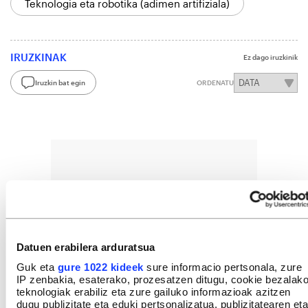
Teknologia eta robotika (adimen artifiziala)
IRUZKINAK
Ez dago iruzkinik
Iruzkin bat egin
ORDENATU
Datuen erabilera arduratsua
Guk eta
gure 1022 kideek
sure informacio pertsonala, zure
IP zenbakia, esaterako, prozesatzen ditugu, cookie bezalak
teknologiak erabiliz eta zure gailuko informazioak azitzen
dugu publizitate eta eduki pertsonalizatua, publizitatearen eta