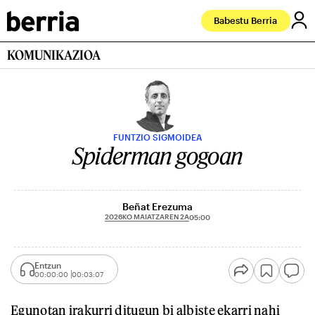
Babestu Berria
KOMUNIKAZIOA
FUNTZIO SIGMOIDEA
Spiderman gogoan
Beñat Erezuma
2026KO MAIATZAREN 2A
05:00
Entzun
00:00:00
00:03:07
Egunotan irakurri ditugun bi albiste ekarri nahi