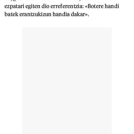
ezpatari egiten dio erreferentzia: «Botere handi
batek erantzukizun handia dakar».