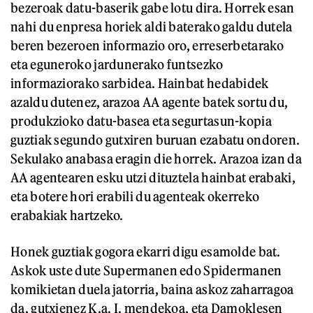
bezeroak datu-baserik gabe lotu dira. Horrek esan
nahi du enpresa horiek aldi baterako galdu dutela
beren bezeroen informazio oro, erreserbetarako
eta eguneroko jardunerako funtsezko
informaziorako sarbidea. Hainbat hedabidek
azaldu dutenez, arazoa AA agente batek sortu du,
produkzioko datu-basea eta segurtasun-kopia
guztiak segundo gutxiren buruan ezabatu ondoren.
Sekulako anabasa eragin die horrek. Arazoa izan da
AA agentearen esku utzi dituztela hainbat erabaki,
eta botere hori erabili du agenteak okerreko
erabakiak hartzeko.
Honek guztiak gogora ekarri digu esamolde bat.
Askok uste dute Supermanen edo Spidermanen
komikietan duela jatorria, baina askoz zaharragoa
da, gutxienez K.a. I. mendekoa, eta Damoklesen