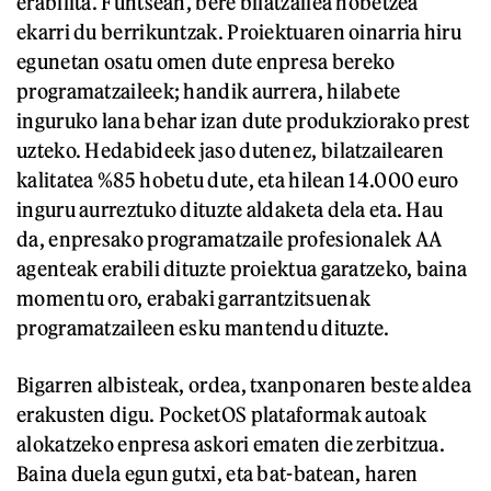
erabilita. Funtsean, bere bilatzailea hobetzea
ekarri du berrikuntzak. Proiektuaren oinarria hiru
egunetan osatu omen dute enpresa bereko
programatzaileek; handik aurrera, hilabete
inguruko lana behar izan dute produkziorako prest
uzteko. Hedabideek jaso dutenez, bilatzailearen
kalitatea %85 hobetu dute, eta hilean 14.000 euro
inguru aurreztuko dituzte aldaketa dela eta. Hau
da, enpresako programatzaile profesionalek AA
agenteak erabili dituzte proiektua garatzeko, baina
momentu oro, erabaki garrantzitsuenak
programatzaileen esku mantendu dituzte.
Bigarren albisteak, ordea, txanponaren beste aldea
erakusten digu. PocketOS plataformak autoak
alokatzeko enpresa askori ematen die zerbitzua.
Baina duela egun gutxi, eta bat-batean, haren