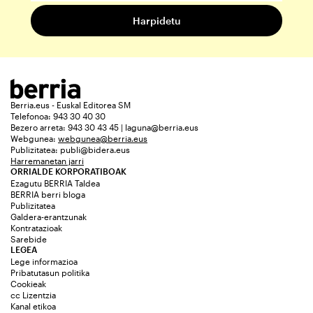
Berria.eus - Euskal Editorea SM
Telefonoa: 943 30 40 30
Bezero arreta: 943 30 43 45 | laguna@berria.eus
Webgunea:
webgunea@berria.eus
Publizitatea:
publi@bidera.eus
Harremanetan jarri
ORRIALDE KORPORATIBOAK
Ezagutu BERRIA Taldea
BERRIA berri bloga
Publizitatea
Galdera-erantzunak
Kontratazioak
Sarebide
LEGEA
Lege informazioa
Pribatutasun politika
Cookieak
cc Lizentzia
Kanal etikoa