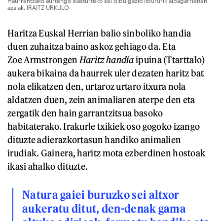
Haurrentzako aurtengo ikasturteko sei dibulgazio libururik aipagarrienen
azalak. IRAITZ URKULO
Haritza Euskal Herrian balio sinboliko handia
duen zuhaitza baino askoz gehiago da. Eta
Zoe Armstrongen
Haritz handia
ipuina (Ttarttalo)
aukera bikaina da haurrek uler dezaten haritz bat
nola elikatzen den, urtaroz urtaro itxura nola
aldatzen duen, zein animaliaren aterpe den eta
zergatik den hain garrantzitsua basoko
habitaterako. Irakurle txikiek oso gogoko izango
dituzte adierazkortasun handiko animalien
irudiak. Gainera, haritz mota ezberdinen hostoak
ikasi ahalko dituzte.
Natura gaiei buruzko sei altxor
aukeratu ditut, den-denak gama