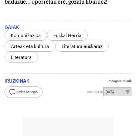
baduzue... oporretan ere, gozatu liburuez!
GAIAK
Komunikazioa
Euskal Herria
Arteak eta kultura
Literatura euskaraz
Literatura
IRUZKINAK
Ez dago iruzkinik
Iruzkin bat egin
ORDENATU