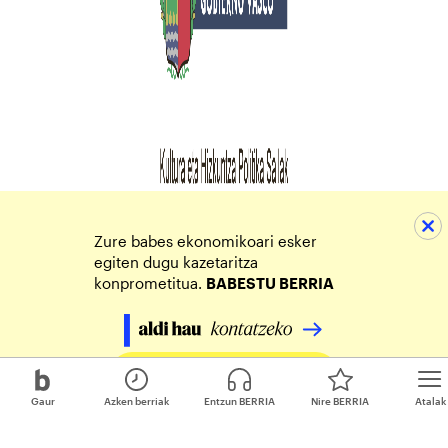
Zure babes ekonomikoari esker
egiten dugu kazetaritza
konprometitua.
BABESTU BERRIA
Egin zure ekarpena
Gaur
Azken berriak
Entzun BERRIA
Nire BERRIA
Atalak