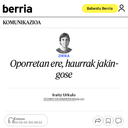
Babestu Berria
KOMUNIKAZIOA
ZIRIKA
Oporretan ere, haurrak jakin-
gose
Iraitz Urkulo
2026KO EKAINAREN 9A
05:00
Entzun
00:00:00
00:06:02