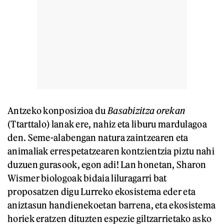
Antzeko konposizioa du
Basabizitza orekan
(Ttarttalo) lanak ere, nahiz eta liburu mardulagoa
den. Seme-alabengan natura zaintzearen eta
animaliak errespetatzearen kontzientzia piztu nahi
duzuen gurasook, egon adi! Lan honetan, Sharon
Wismer biologoak bidaia liluragarri bat
proposatzen digu Lurreko ekosistema eder eta
aniztasun handienekoetan barrena, eta ekosistema
horiek eratzen dituzten espezie giltzarrietako asko