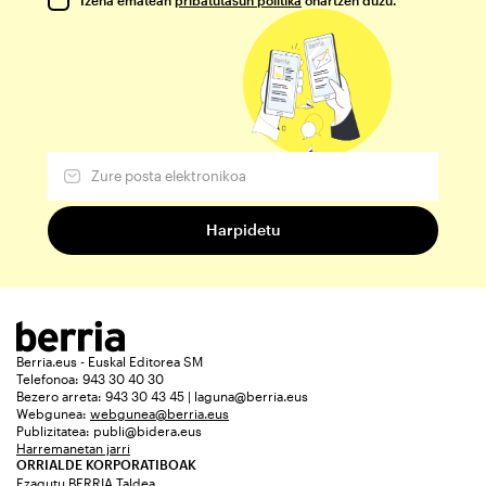
Berria.eus - Euskal Editorea SM
Telefonoa: 943 30 40 30
Bezero arreta: 943 30 43 45 | laguna@berria.eus
Webgunea:
webgunea@berria.eus
Publizitatea:
publi@bidera.eus
Harremanetan jarri
ORRIALDE KORPORATIBOAK
Ezagutu BERRIA Taldea