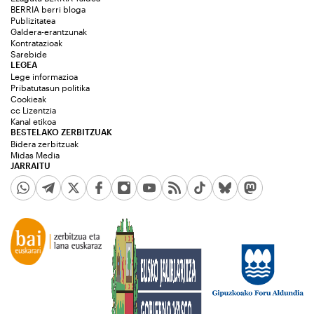
BERRIA berri bloga
Publizitatea
Galdera-erantzunak
Kontratazioak
Sarebide
LEGEA
Lege informazioa
Pribatutasun politika
Cookieak
cc Lizentzia
Kanal etikoa
BESTELAKO ZERBITZUAK
Bidera zerbitzuak
Midas Media
JARRAITU