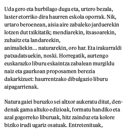
Uda gero eta hurbilago dugu eta, urtero bezala,
laster etorriko dira haurren eskola oporrak. Nik,
urtaro beroenean, aisia aire zabaleko jarduerekin
lotzen dut txikitatik; mendiarekin, itsasoarekin,
zuhaitz eta landareekin,
animaliekin... naturarekin, oro har. Eta irakurraldi
patxadatsuekin, noski. Horregatik, aurtengo
euskarazko liburu eskaintza zabalean murgildu
naiz eta gaurkoan proposamen berezia
dakarkizuet: haurrentzako dibulgazio liburu
aipagarrienak.
Natura gaiei buruzko sei altxor aukeratu ditut, den-
denak gama altuko edizioak, formatu handiko eta
azal gogorreko liburuak, hitz zainduz eta kolore
biziko irudi ugariz osatuak. Entretenituak,