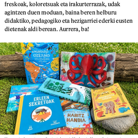
freskoak, koloretsuak eta irakurterrazak, udak
agintzen duen moduan, baina beren helburu
didaktiko, pedagogiko eta hezigarriei ederki eusten
dietenak aldi berean. Aurrera, ba!