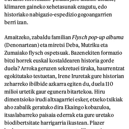
klimaren gaineko xehetasunak ezagutu, edo
historiako nabigazio-espedizio gogoangarrien
berri izan.
Amaitzeko, zabaldu familian
Flysch
pop-up albuma
(Denonartean) eta miretsi Deba, Mutriku eta
Zumaiako flysch ospetsuak. Bazenekiten formazio
bitxi horrek euskal kostaldearen historia gorde
duela? Arroka geruzen sekretuei tiraka, haurrentzat
egokitutako testuetan, Irene Iruretak gure historian
zeharreko ibilbide azkarra egiten du, duela 110
milioi urtetik gaur egunera bitartekoa. Hiru
dimentsioko irudi altxagarriei esker, etxeko txikiak
aho zabalik geratuko dira Ekaingo kobazuloa,
itsaslabarreko paisaia ederrak eta gure uretako
biodibertsitate harrigarria ikustean. Plazer