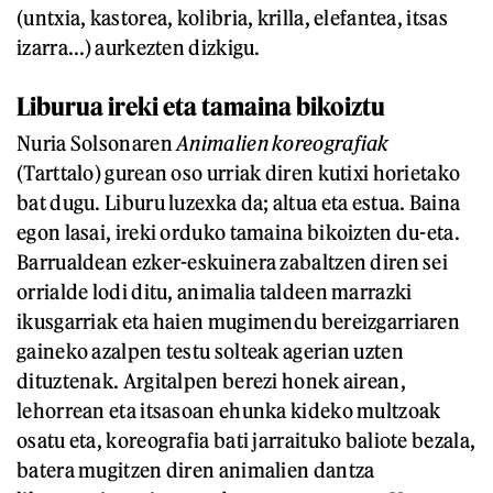
(untxia, kastorea, kolibria, krilla, elefantea, itsas
izarra...) aurkezten dizkigu.
Liburua ireki eta tamaina bikoiztu
Nuria Solsonaren
Animalien koreografiak
(Tarttalo) gurean oso urriak diren kutixi horietako
bat dugu. Liburu luzexka da; altua eta estua. Baina
egon lasai, ireki orduko tamaina bikoizten du-eta.
Barrualdean ezker-eskuinera zabaltzen diren sei
orrialde lodi ditu, animalia taldeen marrazki
ikusgarriak eta haien mugimendu bereizgarriaren
gaineko azalpen testu solteak agerian uzten
dituztenak. Argitalpen berezi honek airean,
lehorrean eta itsasoan ehunka kideko multzoak
osatu eta, koreografia bati jarraituko baliote bezala,
batera mugitzen diren animalien dantza