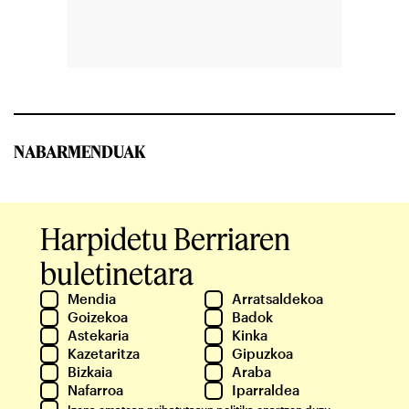
NABARMENDUAK
Harpidetu Berriaren
buletinetara
Mendia
Arratsaldekoa
Goizekoa
Badok
Astekaria
Kinka
Kazetaritza
Gipuzkoa
Bizkaia
Araba
Nafarroa
Iparraldea
Izena ematean
pribatutasun politika
onartzen duzu.