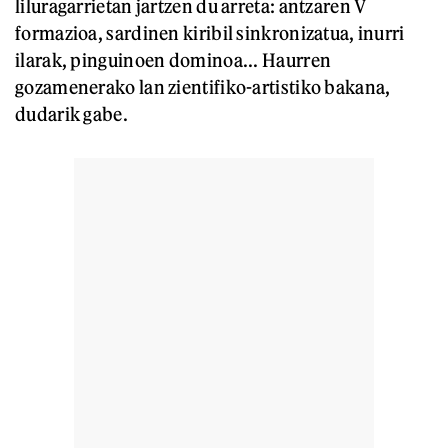
liluragarrietan jartzen du arreta: antzaren V
formazioa, sardinen kiribil sinkronizatua, inurri
ilarak, pinguinoen dominoa... Haurren
gozamenerako lan zientifiko-artistiko bakana,
dudarik gabe.