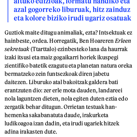
altuko edizioak, formatu handiko eta
azal gogorreko liburuak, hitz zainduz
eta kolore biziko irudi ugariz osatuak
Guztiok maite ditugu animaliak, ezta? Intsektuak ez
hainbeste, ordea. Horregatik, Ben Hoareren
Erleen
sekretuak
(Ttarttalo) ezinbesteko lana da haurrak
izaki itsusi eta maiz gogaikarri horiek ikuspegi
zientifiko batetik ezagutu eta planetan natura oreka
bermatzeko zein funtsezkoak diren jabetu
daitezen. Liburuko atal bakoitzak galdera bati
erantzuten dio: zer erle mota dauden, landareei
nola laguntzen dieten, nola egiten duten eztia edo
zergatik behar ditugun. Orrietan testuak han-
hemenka sakabanatuta daude, irakurketa
ludikoagoa izan dadin, eta irudi ugariek hitzek
adina irakasten dute.