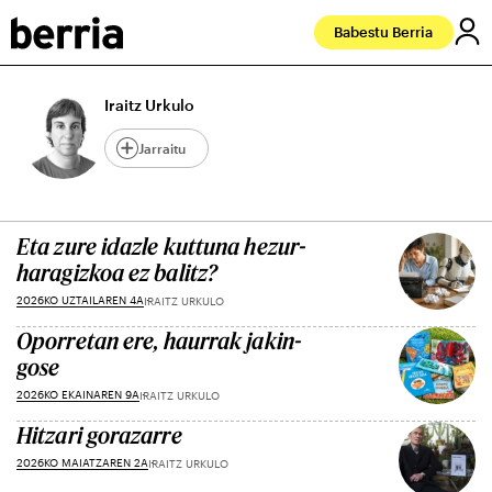
Babestu Berria
Iraitz Urkulo
Jarraitu
Eta zure idazle kuttuna hezur-
haragizkoa ez balitz?
2026KO UZTAILAREN 4A
IRAITZ URKULO
Oporretan ere, haurrak jakin-
gose
2026KO EKAINAREN 9A
IRAITZ URKULO
Hitzari gorazarre
2026KO MAIATZAREN 2A
IRAITZ URKULO