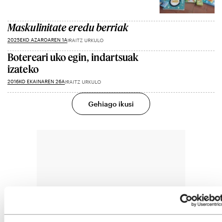
Maskulinitate eredu berriak
2025EKO AZAROAREN 1A
IRAITZ URKULO
Botereari uko egin, indartsuak
izateko
2016KO EKAINAREN 26A
IRAITZ URKULO
Gehiago ikusi