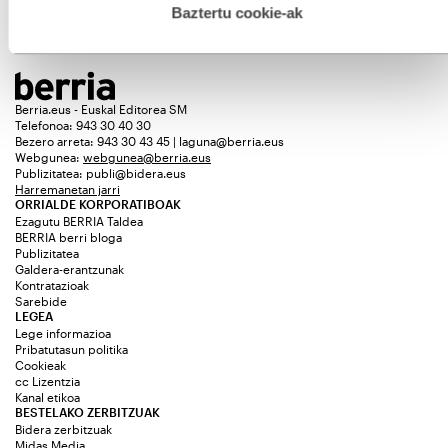
esplizitua ematen diguzu.
Gehiago irakurri
Baztertu cookie-ak
Berria.eus - Euskal Editorea SM
Telefonoa: 943 30 40 30
Bezero arreta: 943 30 43 45 | laguna@berria.eus
Webgunea:
webgunea@berria.eus
Publizitatea:
publi@bidera.eus
Harremanetan jarri
ORRIALDE KORPORATIBOAK
Ezagutu BERRIA Taldea
BERRIA berri bloga
Publizitatea
Galdera-erantzunak
Kontratazioak
Sarebide
LEGEA
Lege informazioa
Pribatutasun politika
Cookieak
cc Lizentzia
Kanal etikoa
BESTELAKO ZERBITZUAK
Bidera zerbitzuak
Midas Media