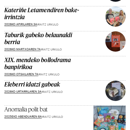
Kateriñe Letamendiren bake-
irrintzia
2026KO APIRILAREN 3A
IRAITZ URKULO
Taburik gabeko belaunaldi
berria
2026KO MARTXOAREN 7A
IRAITZ URKULO
XIX. mendeko bollodrama
banpirikoa
2026KO OTSAILAREN 7A
IRAITZ URKULO
Eleberri idatzi gabeak
2026KO URTARRILAREN 3A
IRAITZ URKULO
Anomalia polit bat
2025EKO ABENDUAREN 6A
IRAITZ URKULO