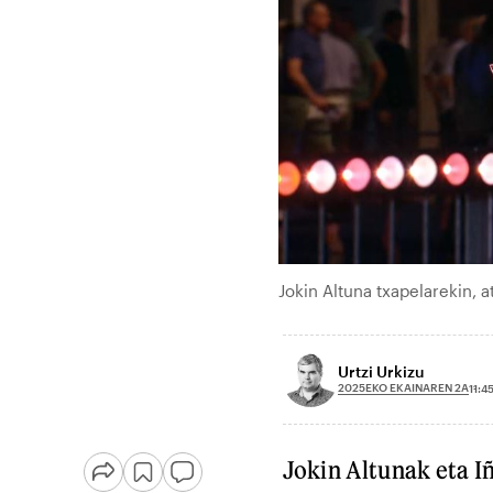
Jokin Altuna txapelarekin, a
Urtzi Urkizu
2025EKO EKAINAREN 2A
11:4
Jokin Altunak eta I