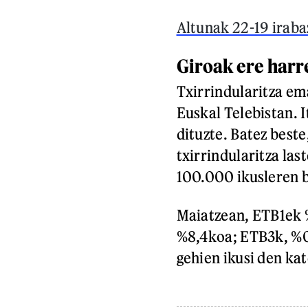
Altunak 22-19 irabaz
Giroak ere harr
Txirrindularitza em
Euskal Telebistan. 
dituzte. Batez beste
txirrindularitza la
100.000 ikusleren bu
Maiatzean, ETB1ek 
%8,4koa; ETB3k, %0,
gehien ikusi den kat