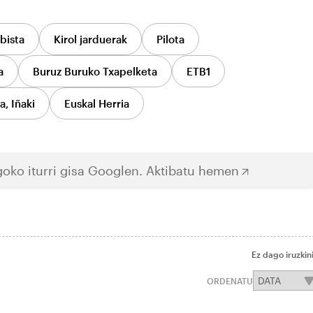
bista
Kirol jarduerak
Pilota
a
Buruz Buruko Txapelketa
ETB1
a, Iñaki
Euskal Herria
oko iturri gisa Googlen.
Aktibatu hemen
Ez dago iruzkin
ORDENATU