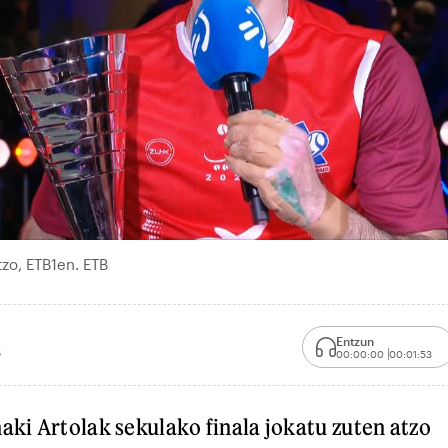
tzo, ETB1en. ETB
Entzun
5
00:00:00
00:01:53
ñaki Artolak sekulako finala jokatu zuten atzo