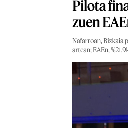
Pilota fin
zuen EAEn
Nafarroan, Bizkaia 
artean; EAEn, %21,9