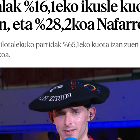
alak %16,1eko ikusle ku
, eta %28,2koa Nafar
pilotalekuko partidak %65,1eko kuota izan zue
koa.