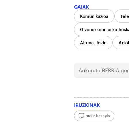
GAIAK
Komunikazioa
Tele
Gizonezkoen esku-husk
Altuna, Jokin
Artol
Aukeratu
BERRIA
gog
IRUZKINAK
Iruzkin bat egin