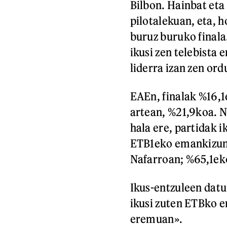
Bilbon. Hainbat eta 
pilotalekuan, eta, h
buruz buruko finala
ikusi zen telebista
liderra izan zen ord
EAEn, finalak %16,1
artean, %21,9koa. Na
hala ere, partidak 
ETB1eko emankizuna
Nafarroan; %65,1ek
Ikus-entzuleen datu
ikusi zuten ETBko e
eremuan».