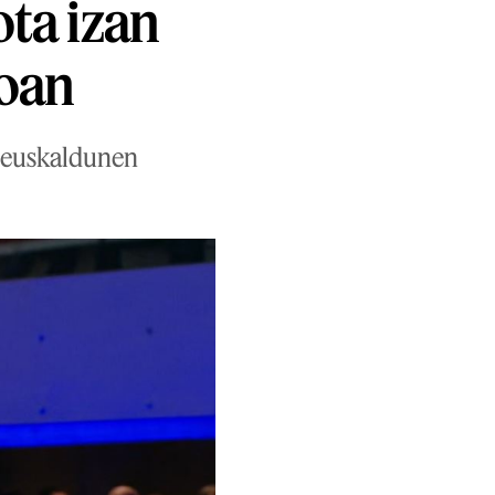
ota izan
roan
n euskaldunen