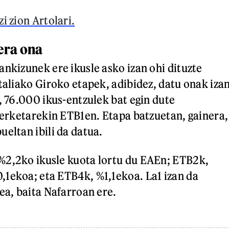
i zion Artolari.
era ona
ankizunek ere ikusle asko izan ohi dituzte
Italiako Giroko etapek, adibidez, datu onak iza
, 76.000 ikus-entzulek bat egin dute
sterketarekin ETB1en. Etapa batzuetan, gainera,
eltan ibili da datua.
%2,2ko ikusle kuota lortu du EAEn; ETB2k,
1ekoa; eta ETB4k, %1,1ekoa. La1 izan da
ea, baita Nafarroan ere.