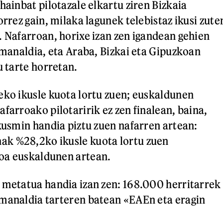
hainbat pilotazale elkartu ziren Bizkaia
orrez gain, milaka lagunek telebistaz ikusi zute
. Nafarroan, horixe izan zen igandean gehien
 emanaldia, eta Araba, Bizkai eta Gipuzkoan
u tarte horretan.
eko ikusle kuota lortu zuen; euskaldunen
farroako pilotaririk ez zen finalean, baina,
ikusmin handia piztu zuen nafarren artean:
k %28,2ko ikusle kuota lortu zuen
oa euskaldunen artean.
 metatua handia izan zen: 168.000 herritarrek
manaldia tarteren batean «EAEn eta eragin