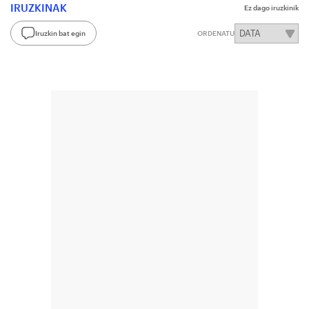
IRUZKINAK
Ez dago iruzkinik
Iruzkin bat egin
ORDENATU