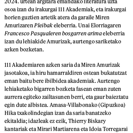
2024. urtean argitara emandako literatura uzta
osoa izan du irakurgai 111 Akademiak, eta irakurgai
horien guztien artetik atera da garaile Miren
Amurizaren
Pleibak
eleberria. Unai Elorriagaren
Francesco Pasqualeren bosgarren arima
eleberria
izan du lehiakide Amurizak, aurtengo sariketako
azken bozketan.
111 Akademiaren azken saria da Miren Amurizak
jasotakoa, ia hiru hamarraldiren ostean bukatutzat
eman baitu bere ibilbidea akademiak. Aurtengo
lehiaketako bigarren bozketa fasean eman zuten
aurrera egiteko zailtasunen berri, eta gaur baieztatu
egin dute albistea. Amasa-Villabonako (Gipuzkoa)
Hika txakolindegian izan da saria banatzeko
ekitaldia; idazleak ez ezik, Thierry Biskary
kantariak eta Mirari Martiarena eta Idoia Torregarai