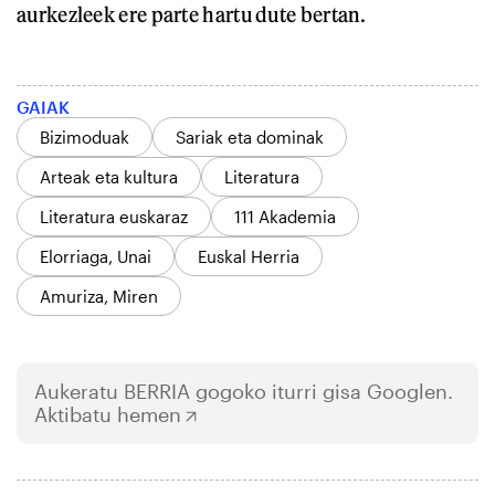
aurkezleek ere parte hartu dute bertan.
GAIAK
Bizimoduak
Sariak eta dominak
Arteak eta kultura
Literatura
Literatura euskaraz
111 Akademia
Elorriaga, Unai
Euskal Herria
Amuriza, Miren
Aukeratu
BERRIA
gogoko iturri gisa Googlen.
Aktibatu hemen