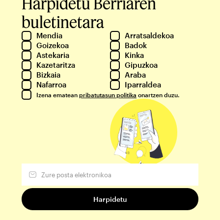
Harpidetu Berriaren
buletinetara
Mendia
Arratsaldekoa
Goizekoa
Badok
Astekaria
Kinka
Kazetaritza
Gipuzkoa
Bizkaia
Araba
Nafarroa
Iparraldea
Izena ematean
pribatutasun politika
onartzen duzu.