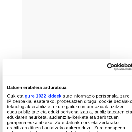
Datuen erabilera arduratsua
Guk eta
gure 1022 kideek
sure informacio pertsonala, zure
IP zenbakia, esaterako, prozesatzen ditugu, cookie bezalak
GEHIEN IRAKURRIAK
teknologiak erabiliz eta zure gailuko informazioak azitzen
dugu publizitate eta eduki pertsonalizatua, publizitatearen eta
edukiaren neurketa, audientzia-ikerketa eta zerbitzuen
garapena eskaintzeko. Zure datuak nork eta zertarako
erabiltzen dituen hautatzeko aukera duzu. Zure onespena