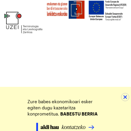
Zure babes ekonomikoari esker
egiten dugu kazetaritza
konprometitua.
BABESTU BERRIA