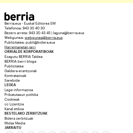
Berria.eus - Euskal Editorea SM
Telefonoa: 943 30 40 30
Bezero arreta: 943 30 43 45 | laguna@berria.eus
Webgunea:
webgunea@berria.eus
Publizitatea:
publi@bidera.eus
Harremanetan jarri
ORRIALDE KORPORATIBOAK
Ezagutu BERRIA Taldea
BERRIA berri bloga
Publizitatea
Galdera-erantzunak
Kontratazioak
Sarebide
LEGEA
Lege informazioa
Pribatutasun politika
Cookieak
cc Lizentzia
Kanal etikoa
BESTELAKO ZERBITZUAK
Bidera zerbitzuak
Midas Media
JARRAITU