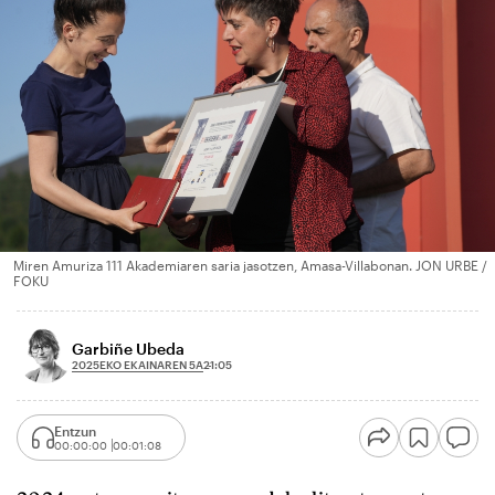
Miren Amuriza 111 Akademiaren saria jasotzen, Amasa-Villabonan. JON URBE /
FOKU
Garbiñe Ubeda
2025EKO EKAINAREN 5A
21:05
Entzun
00:00:00
00:01:08