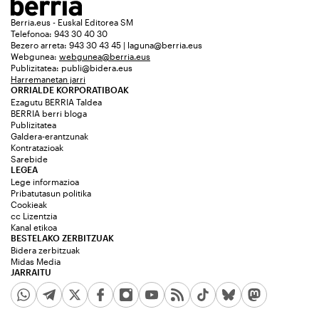
Berria.eus - Euskal Editorea SM
Telefonoa: 943 30 40 30
Bezero arreta: 943 30 43 45 | laguna@berria.eus
Webgunea:
webgunea@berria.eus
Publizitatea:
publi@bidera.eus
Harremanetan jarri
ORRIALDE KORPORATIBOAK
Ezagutu BERRIA Taldea
BERRIA berri bloga
Publizitatea
Galdera-erantzunak
Kontratazioak
Sarebide
LEGEA
Lege informazioa
Pribatutasun politika
Cookieak
cc Lizentzia
Kanal etikoa
BESTELAKO ZERBITZUAK
Bidera zerbitzuak
Midas Media
JARRAITU