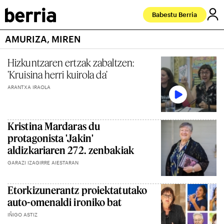
Babestu Berria
AMURIZA, MIREN
Hizkuntzaren ertzak zabaltzen:
'Kruisina herri kuirola da'
ARANTXA IRAOLA
Kristina Mardaras du
protagonista 'Jakin'
aldizkariaren 272. zenbakiak
GARAZI IZAGIRRE AIESTARAN
Etorkizunerantz proiektatutako
auto-omenaldi ironiko bat
IÑIGO ASTIZ