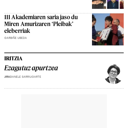
111 Akademiaren saria jaso du
Miren Amurizaren ‘Pleibak’
eleberriak
GARBIÑE UBEDA
IRITZIA
Ezagutuz apurtzea
JIRA
DANELE SARRIUGARTE