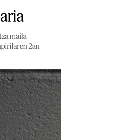
saria
tza maila
apirilaren 2an