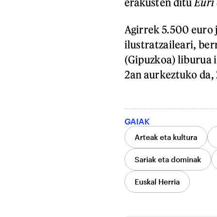
erakusten ditu
Euri 
Agirrek 5.500 euro 
ilustratzaileari, b
(Gipuzkoa) liburua 
2an aurkeztuko da, 
GAIAK
Arteak eta kultura
Sariak eta dominak
Euskal Herria