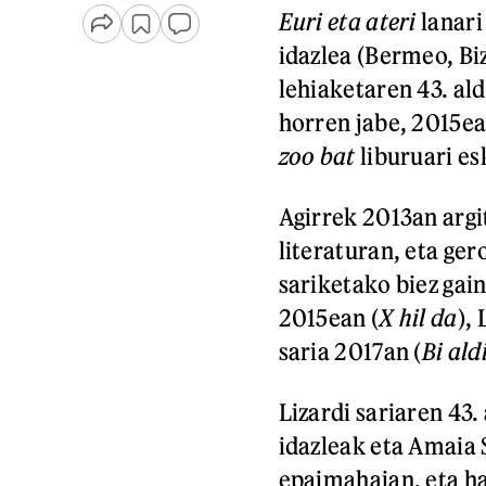
Euri eta ateri
lanari
idazlea (Bermeo, Biz
lehiaketaren 43. ald
horren jabe, 2015ea
zoo bat
liburuari es
Agirrek 2013an argi
literaturan, eta ger
sariketako biez gain
2015ean (
X hil da
),
saria 2017an (
Bi ald
Lizardi sariaren 43.
idazleak eta Amaia 
epaimahaian, eta ha