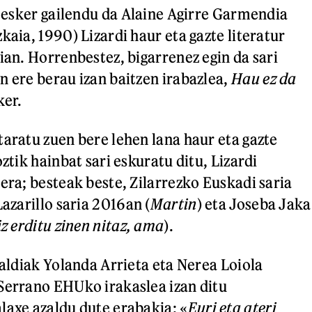
 esker gailendu da Alaine Agirre Garmendia
kaia, 1990) Lizardi haur eta gazte literatur
ian. Horrenbestez, bigarrenez egin da sari
n ere berau izan baitzen irabazlea,
Hau ez da
ker.
taratu zuen bere lehen lana haur eta gazte
oztik hainbat sari eskuratu ditu, Lizardi
era; besteak beste, Zilarrezko Euskadi saria
 Lazarillo saria 2016an (
Martin
) eta Joseba Jaka
iz erditu zinen nitaz, ama
).
 aldiak Yolanda Arrieta eta Nerea Loiola
Serrano EHUko irakaslea izan ditu
laxe azaldu dute erabakia: «
Euri eta ateri