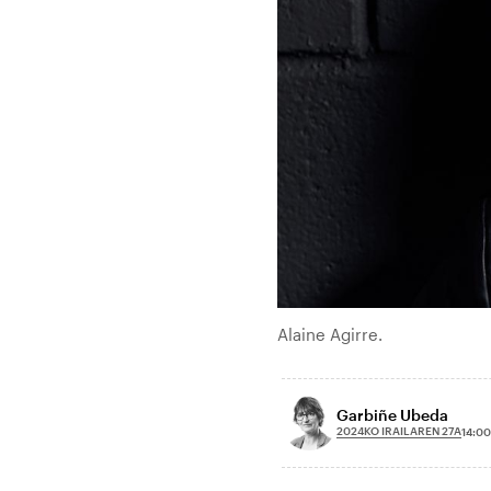
Alaine Agirre.
Garbiñe Ubeda
2024KO IRAILAREN 27A
14:00