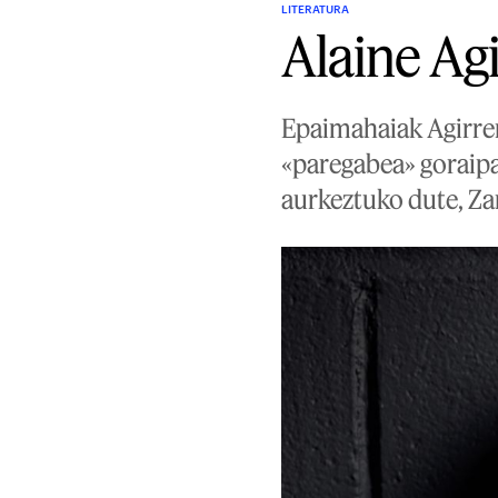
LITERATURA
Alaine Agi
Epaimahaiak Agirrer
«paregabea» goraipat
aurkeztuko dute, Za