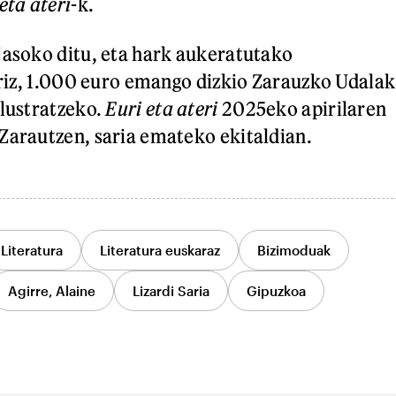
eta ateri
-k.
jasoko ditu, eta hark aukeratutako
erriz, 1.000 euro emango dizkio Zarauzko Udalak
ilustratzeko.
Euri eta ateri
2025eko apirilaren
Zarautzen, saria emateko ekitaldian.
Literatura
Literatura euskaraz
Bizimoduak
Agirre, Alaine
Lizardi Saria
Gipuzkoa