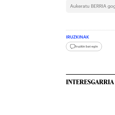
Aukeratu
BERRIA
gog
IRUZKINAK
Iruzkin bat egin
INTERESGARRIA 