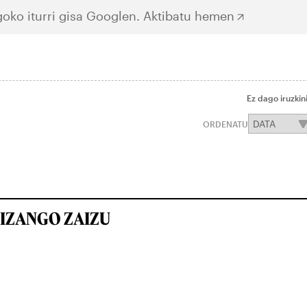
oko iturri gisa Googlen.
Aktibatu hemen
Ez dago iruzkin
ORDENATU
IZANGO ZAIZU