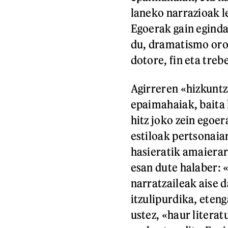
laneko narrazioak l
Egoerak gain eginda
du, dramatismo orot
dotore, fin eta treb
Agirreren «hizkunt
epaimahaiak, baita 
hitz joko zein egoer
estiloak pertsonaia
hasieratik amaierar
esan dute halaber: 
narratzaileak aise 
itzulipurdika, eten
ustez, «haur litera