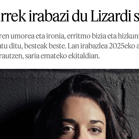
rrek irabazi du Lizardi 
en umorea eta ironia, erritmo bizia eta hizkun
u ditu, besteak beste. Lan irabazlea 2025eko 
rautzen, saria emateko ekitaldian.