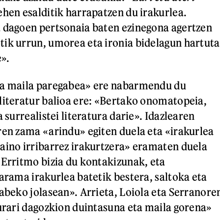
ehen esalditik harrapatzen du irakurlea.
 dagoen pertsonaia baten ezinegona agertzen
ik urrun, umorea eta ironia bidelagun hartuta
e».
za maila paregabea» ere nabarmendu du
literatur balioa ere: «Bertako onomatopeia,
a surrealistei literatura darie». Idazlearen
ren zama «arindu» egiten duela eta «irakurlea
aino irribarrez irakurtzera» eramaten duela
«Erritmo bizia du kontakizunak, eta
darama irakurlea batetik bestera, saltoka eta
gabeko jolasean». Arrieta, Loiola eta Serranore
turari dagozkion duintasuna eta maila gorena»