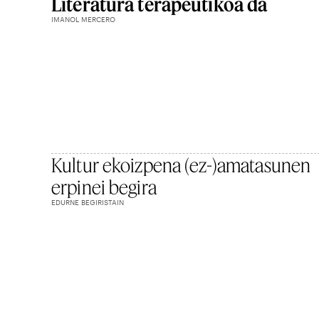
Literatura terapeutikoa da
IMANOL MERCERO
Kultur ekoizpena (ez-)amatasunen
erpinei begira
EDURNE BEGIRISTAIN