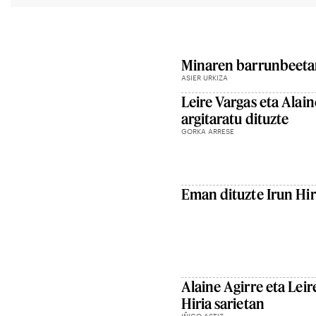
Minaren barrunbeet
ASIER URKIZA
Leire Vargas eta Alain
argitaratu dituzte
GORKA ARRESE
Eman dituzte Irun Hiri
Alaine Agirre eta Leir
Hiria sarietan