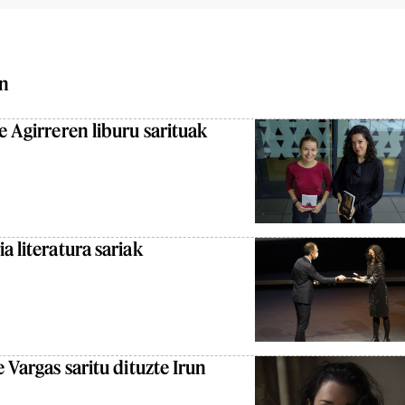
an
e Agirreren liburu sarituak
a literatura sariak
e Vargas saritu dituzte Irun