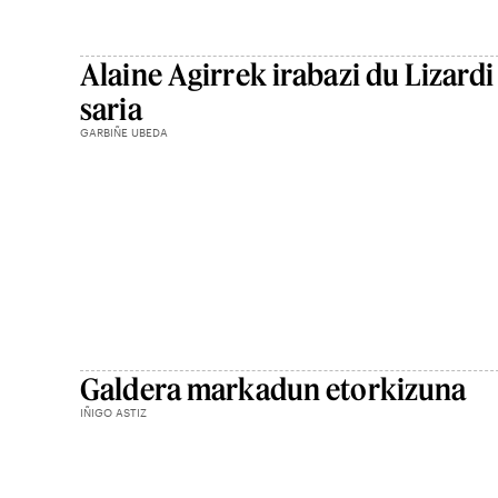
Alaine Agirrek irabazi du Lizardi
saria
GARBIÑE UBEDA
Galdera markadun etorkizuna
IÑIGO ASTIZ