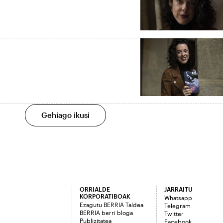
Gehiago ikusi
ORRIALDE
JARRAITU
KORPORATIBOAK
Whatsapp
Ezagutu BERRIA Taldea
Telegram
BERRIA berri bloga
Twitter
Publizitatea
Facebook