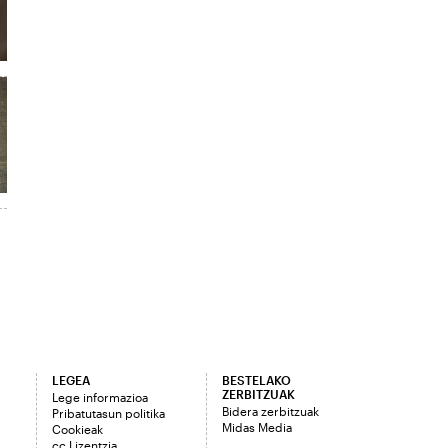
LEGEA
BESTELAKO
ZERBITZUAK
Lege informazioa
Bidera zerbitzuak
Pribatutasun politika
Midas Media
Cookieak
cc Lizentzia