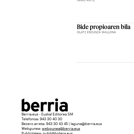
IÑIGO ASTIZ
Bide propioaren bila
OLATZ ENZUNZA MALLONA
Berria.eus - Euskal Editorea SM
Telefonoa: 943 30 40 30
Bezero arreta: 943 30 43 45 | laguna@berria.eus
Webgunea:
webgunea@berria.eus
Publizitatea:
publi@bidera.eus