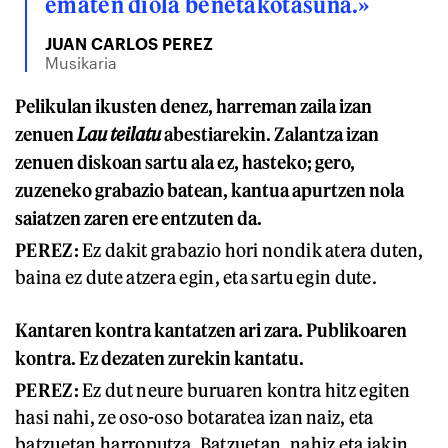
ematen diola benetakotasuna.»
JUAN CARLOS PEREZ
Musikaria
Pelikulan ikusten denez, harreman zaila izan
zenuen
Lau teilatu
abestiarekin. Zalantza izan
zenuen diskoan sartu ala ez, hasteko; gero,
zuzeneko grabazio batean, kantua apurtzen nola
saiatzen zaren ere entzuten da.
PEREZ:
Ez dakit grabazio hori nondik atera duten,
baina ez dute atzera egin, eta sartu egin dute.
Kantaren kontra kantatzen ari zara. Publikoaren
kontra. Ez dezaten zurekin kantatu.
PEREZ:
Ez dut neure buruaren kontra hitz egiten
hasi nahi, ze oso-oso botaratea izan naiz, eta
batzuetan harroputza. Batzuetan, nahiz eta jakin