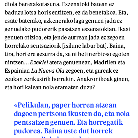
diola benetakotasuna. Eszenatoki batean ez
baduzu lotsa hori sentitzen, ez da benetakoa. Eta,
esate baterako, azkenerako laga genuen jada ez
genuelako pudorerik pasatzen eszenatokian. Ikasi
genuen ofizioa, eta jende aurrean jada ez zegoen
horrelako sentsaziorik [isilune labur bat]. Baina,
tira, hori ere gezurra da, ze ni beti nerbioso egoten
nintzen...
Ezekiel
atera genuenean, Madrilen eta
Espainian
La Nueva Ola
zegoen, eta gureak ez
zeukan zerikusirik horrekin. Anakronikoak ginen,
eta hori kalean nola eramaten duzu?
«Pelikulan, paper horren atzean
dagoen pertsona ikusten da, eta nola
pentsatzen genuen. Eta horregatik
pudorea. Baina uste dut horrek