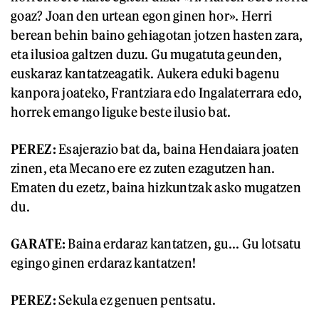
goaz? Joan den urtean egon ginen hor». Herri
berean behin baino gehiagotan jotzen hasten zara,
eta ilusioa galtzen duzu. Gu mugatuta geunden,
euskaraz kantatzeagatik. Aukera eduki bagenu
kanpora joateko, Frantziara edo Ingalaterrara edo,
horrek emango liguke beste ilusio bat.
PEREZ:
Esajerazio bat da, baina Hendaiara joaten
zinen, eta Mecano ere ez zuten ezagutzen han.
Ematen du ezetz, baina hizkuntzak asko mugatzen
du.
GARATE:
Baina erdaraz kantatzen, gu... Gu lotsatu
egingo ginen erdaraz kantatzen!
PEREZ:
Sekula ez genuen pentsatu.