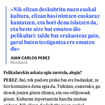
«Nik elizan deskubritu nuen euskal
kultura, elizan hasi nintzen euskaraz
kantatzen, eta hori dena islatzen da,
eta beste aire bat ematen dio
pelikulari: talde bat erakusteaz gain,
garai baten testigantza ere ematen
du»
JUAN CARLOS PEREZ
Musikaria
Pelikularekin askatu egin zaretela, alegia?
PEREZ:
Bai, nik pudore pixka bat ere badaukat, ze
hor kontatzen dena egia da. Txikitan, esaterako, gu
denok joaten ginen elizara, eta oso erlijiosoak
ginen. Kulturan inportantzia handia zeukan