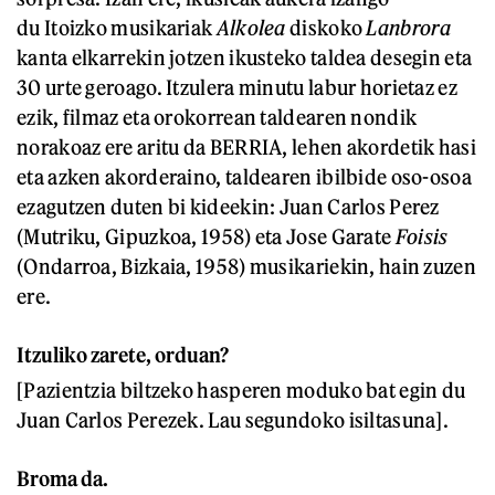
du Itoizko musikariak
Alkolea
diskoko
Lanbrora
kanta elkarrekin jotzen ikusteko taldea desegin eta
30 urte geroago. Itzulera minutu labur horietaz ez
ezik, filmaz eta orokorrean taldearen nondik
norakoaz ere aritu da BERRIA, lehen akordetik hasi
eta azken akorderaino, taldearen ibilbide oso-osoa
ezagutzen duten bi kideekin: Juan Carlos Perez
(Mutriku, Gipuzkoa, 1958) eta Jose Garate
Foisis
(Ondarroa, Bizkaia, 1958) musikariekin, hain zuzen
ere.
Itzuliko zarete, orduan?
[Pazientzia biltzeko hasperen moduko bat egin du
Juan Carlos Perezek. Lau segundoko isiltasuna].
Broma da.