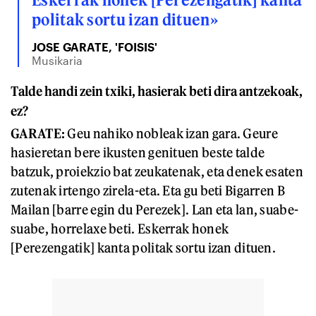
politak sortu izan dituen»
JOSE GARATE, 'FOISIS'
Musikaria
Talde handi zein txiki, hasierak beti dira antzekoak,
ez?
GARATE:
Geu nahiko nobleak izan gara. Geure
hasieretan bere ikusten genituen beste talde
batzuk, proiekzio bat zeukatenak, eta denek esaten
zutenak irtengo zirela-eta. Eta gu beti Bigarren B
Mailan [barre egin du Perezek]. Lan eta lan, suabe-
suabe, horrelaxe beti. Eskerrak honek
[Perezengatik] kanta politak sortu izan dituen.