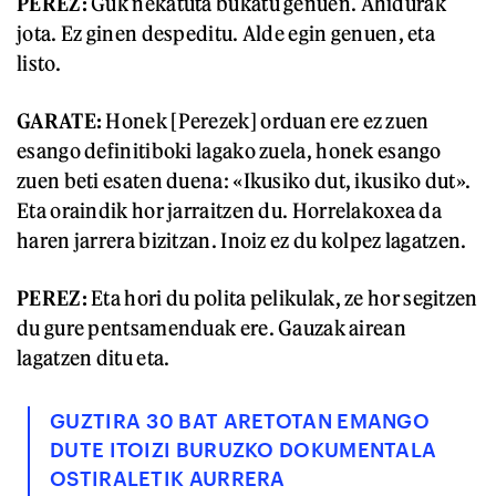
PEREZ:
Guk nekatuta bukatu genuen. Ahidurak
jota. Ez ginen despeditu. Alde egin genuen, eta
listo.
GARATE:
Honek [Perezek] orduan ere ez zuen
esango definitiboki lagako zuela, honek esango
zuen beti esaten duena: «Ikusiko dut, ikusiko dut».
Eta oraindik hor jarraitzen du. Horrelakoxea da
haren jarrera bizitzan. Inoiz ez du kolpez lagatzen.
PEREZ:
Eta hori du polita pelikulak, ze hor segitzen
du gure pentsamenduak ere. Gauzak airean
lagatzen ditu eta.
GUZTIRA 30 BAT ARETOTAN EMANGO
DUTE ITOIZI BURUZKO DOKUMENTALA
OSTIRALETIK AURRERA