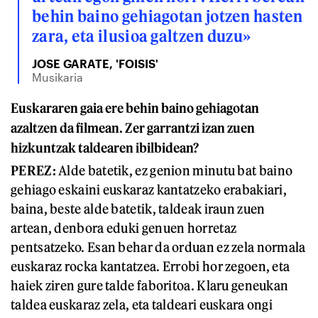
behin baino gehiagotan jotzen hasten
zara, eta ilusioa galtzen duzu»
JOSE GARATE, 'FOISIS'
Musikaria
Euskararen gaia ere behin baino gehiagotan
azaltzen da filmean. Zer garrantzi izan zuen
hizkuntzak taldearen ibilbidean?
PEREZ:
Alde batetik, ez genion minutu bat baino
gehiago eskaini euskaraz kantatzeko erabakiari,
baina, beste alde batetik, taldeak iraun zuen
artean, denbora eduki genuen horretaz
pentsatzeko. Esan behar da orduan ez zela normala
euskaraz rocka kantatzea. Errobi hor zegoen, eta
haiek ziren gure talde faboritoa. Klaru geneukan
taldea euskaraz zela, eta taldeari euskara ongi