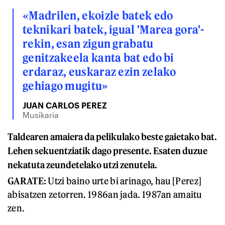
«Madrilen, ekoizle batek edo
teknikari batek, igual 'Marea gora'-
rekin, esan zigun grabatu
genitzakeela kanta bat edo bi
erdaraz, euskaraz ezin zelako
gehiago mugitu»
JUAN CARLOS PEREZ
Musikaria
Taldearen amaiera da pelikulako beste gaietako bat.
Lehen sekuentziatik dago presente. Esaten duzue
nekatuta zeundetelako utzi zenutela.
GARATE:
Utzi baino urte bi arinago, hau [Perez]
abisatzen zetorren. 1986an jada. 1987an amaitu
zen.