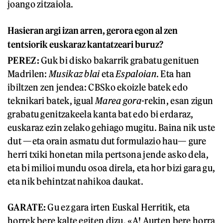
joango zitzaiola.
Hasieran argi izan arren, gerora egon al zen
tentsiorik euskaraz kantatzeari buruz?
PEREZ:
Guk bi disko bakarrik grabatu genituen
Madrilen:
Musikaz blai
eta
Espaloian
. Eta han
ibiltzen zen jendea: CBSko ekoizle batek edo
teknikari batek, igual
Marea gora
-rekin, esan zigun
grabatu genitzakeela kanta bat edo bi erdaraz,
euskaraz ezin zelako gehiago mugitu. Baina nik uste
dut —eta orain asmatu dut formulazio hau— gure
herri txiki honetan mila pertsona jende asko dela,
eta bi milioi mundu osoa direla, eta hor bizi gara gu,
eta nik behintzat nahikoa daukat.
GARATE:
Gu ez gara irten Euskal Herritik, eta
horrek bere kalte egiten dizu. «A! Aurten bere horra