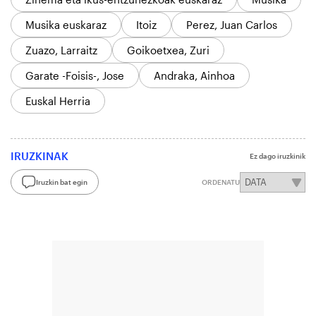
Musika euskaraz
Itoiz
Perez, Juan Carlos
Zuazo, Larraitz
Goikoetxea, Zuri
Garate -Foisis-, Jose
Andraka, Ainhoa
Euskal Herria
IRUZKINAK
Ez dago iruzkinik
Iruzkin bat egin
ORDENATU