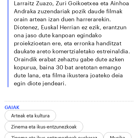
Larraitz Zuazo, Zuri Goikoetxea eta Ainhoa
Andraka zuzendariak pozik daude filmak
orain artean izan duen harrerarekin.
Diotenez, Euskal Herrian ez ezik, erantzun
ona jaso dute kanpoan egindako
proiekzioetan ere, eta erronka handitzat
daukate areto komertzialetako estreinaldia.
Oraindik erabat zehaztu gabe dute azken
kopurua, baina 30 bat aretotan emango
dute lana, eta filma ikustera joateko deia
egin diote jendeari.
GAIAK
Arteak eta kultura
Zinema eta ikus-entzunezkoak
Zinema eta ikus-entzunezkoak euskaraz
Musika