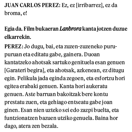
JUAN CARLOS PEREZ:
Ez, ez [irribarrez], ez da
broma, e!
Egia da. Film bukaeran
Lanbrora
kanta jotzen duzue
elkarrekin.
PEREZ:
Jo dugu, bai, eta zuzen-zuzeneko puru-
puruan eta editatu gabe, gainera. Duoan
kantatzeko ahotsak sartuko genituela esan genuen
[Garateri begira], eta ahotsak, azkenean, ez ditugu
egin. Pelikula jada eginda zegoen, eta esfortzu hori
egitea erabaki genuen. Kanta hori aukeratu
genuen. Aste barruan bakoitzak bere kontu
prestatu zuen, eta gehiago entseatu gabe joan
ginen. Esan nien uzteko sei edo zazpi buelta, eta
funtzionatzen bazuen utziko genuela. Baina hor
dago, atera zen bezala.