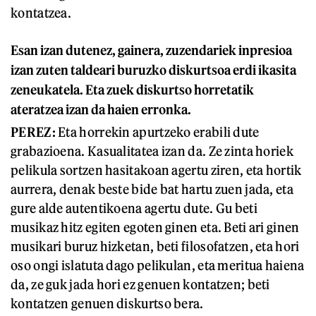
kontatzea.
Esan izan dutenez, gainera, zuzendariek inpresioa
izan zuten taldeari buruzko diskurtsoa erdi ikasita
zeneukatela. Eta zuek diskurtso horretatik
ateratzea izan da haien erronka.
PEREZ:
Eta horrekin apurtzeko erabili dute
grabazioena. Kasualitatea izan da. Ze zinta horiek
pelikula sortzen hasitakoan agertu ziren, eta hortik
aurrera, denak beste bide bat hartu zuen jada, eta
gure alde autentikoena agertu dute. Gu beti
musikaz hitz egiten egoten ginen eta. Beti ari ginen
musikari buruz hizketan, beti filosofatzen, eta hori
oso ongi islatuta dago pelikulan, eta meritua haiena
da, ze guk jada hori ez genuen kontatzen; beti
kontatzen genuen diskurtso bera.