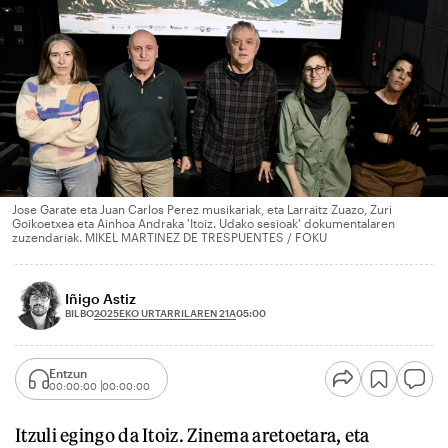
Jose Garate eta Juan Carlos Perez musikariak, eta Larraitz Zuazo, Zuri
Goikoetxea eta Ainhoa Andraka 'Itoiz. Udako sesioak' dokumentalaren
zuzendariak. MIKEL MARTINEZ DE TRESPUENTES / FOKU
Iñigo Astiz
2025EKO URTARRILAREN 21A
BILBO
05:00
Entzun
00:00:00
00:00:00
Itzuli egingo da Itoiz. Zinema aretoetara, eta