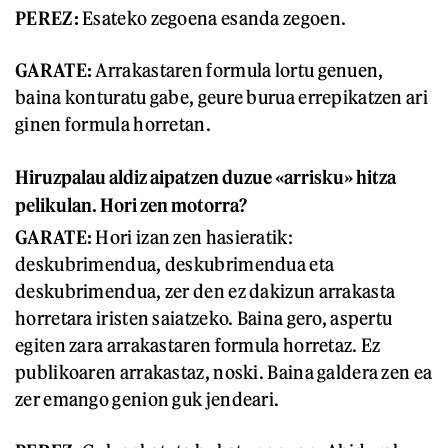
PEREZ:
Esateko zegoena esanda zegoen.
GARATE:
Arrakastaren formula lortu genuen,
baina konturatu gabe, geure burua errepikatzen ari
ginen formula horretan.
Hiruzpalau aldiz aipatzen duzue «arrisku» hitza
pelikulan. Hori zen motorra?
GARATE:
Hori izan zen hasieratik:
deskubrimendua, deskubrimendua eta
deskubrimendua, zer den ez dakizun arrakasta
horretara iristen saiatzeko. Baina gero, aspertu
egiten zara arrakastaren formula horretaz. Ez
publikoaren arrakastaz, noski. Baina galdera zen ea
zer emango genion guk jendeari.