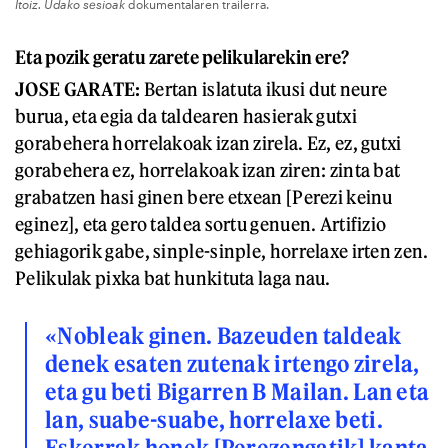
Itoiz. Udako sesioak
dokumentalaren trailerra.
Eta pozik geratu zarete pelikularekin ere?
JOSE GARATE:
Bertan islatuta ikusi dut neure
burua, eta egia da taldearen hasierak gutxi
gorabehera horrelakoak izan zirela. Ez, ez, gutxi
gorabehera ez, horrelakoak izan ziren: zinta bat
grabatzen hasi ginen bere etxean [Perezi keinu
eginez], eta gero taldea sortu genuen. Artifizio
gehiagorik gabe, sinple-sinple, horrelaxe irten zen.
Pelikulak pixka bat hunkituta laga nau.
«Nobleak ginen. Bazeuden taldeak
denek esaten zutenak irtengo zirela,
eta gu beti Bigarren B Mailan. Lan eta
lan, suabe-suabe, horrelaxe beti.
Eskerrak honek [Perezengatik] kanta