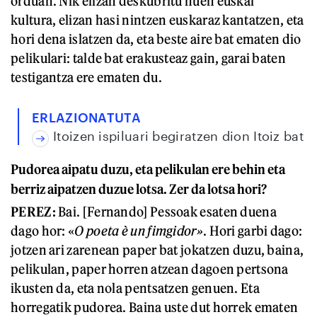
orduan. Nik elizan deskubritu nuen euskal
kultura, elizan hasi nintzen euskaraz kantatzen, eta
hori dena islatzen da, eta beste aire bat ematen dio
pelikulari: talde bat erakusteaz gain, garai baten
testigantza ere ematen du.
ERLAZIONATUTA
Itoizen ispiluari begiratzen dion Itoiz bat
Pudorea aipatu duzu, eta pelikulan ere behin eta
berriz aipatzen duzue lotsa. Zer da lotsa hori?
PEREZ:
Bai. [Fernando] Pessoak esaten duena
dago hor: «
O poeta è un fimgidor»
. Hori garbi dago:
jotzen ari zarenean paper bat jokatzen duzu, baina,
pelikulan, paper horren atzean dagoen pertsona
ikusten da, eta nola pentsatzen genuen. Eta
horregatik pudorea. Baina uste dut horrek ematen