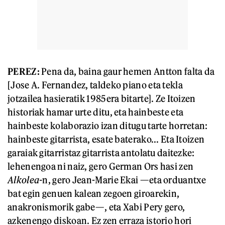
PEREZ:
Pena da, baina gaur hemen Antton falta da
[Jose A. Fernandez, taldeko piano eta tekla
jotzailea hasieratik 1985era bitarte]. Ze Itoizen
historiak hamar urte ditu, eta hainbeste eta
hainbeste kolaborazio izan ditugu tarte horretan:
hainbeste gitarrista, esate baterako... Eta Itoizen
garaiak gitarristaz gitarrista antolatu daitezke:
lehenengoa ni naiz, gero German Ors hasi zen
Alkolea-
n, gero Jean-Marie Ekai —eta orduantxe
bat egin genuen kalean zegoen giroarekin,
anakronismorik gabe—, eta Xabi Pery gero,
azkenengo diskoan. Ez zen erraza istorio hori