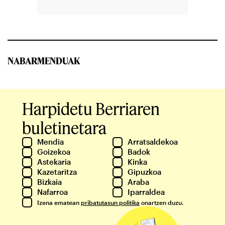
NABARMENDUAK
Harpidetu Berriaren
buletinetara
Mendia
Arratsaldekoa
Goizekoa
Badok
Astekaria
Kinka
Kazetaritza
Gipuzkoa
Bizkaia
Araba
Nafarroa
Iparraldea
Izena ematean
pribatutasun politika
onartzen duzu.