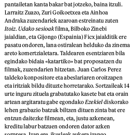
pantailetan kanta bakar bat jotzeko, baina itzuli.
Larraitz Zuazo, Zuri Goikoetxea eta Ainhoa
Andraka zuzendariek azaroan estreinatu zuten
Itoiz. Udako sesioak
filma, Bilboko Zinebi
jaialdian, eta Gijongo (Espainia) Ficx jaialditik ere
pasatu ondoren, lana ostiralean helduko da zinema
areto komertzialetara. Taldearen esentziaren bila
egindako bidaia «katartiko» bat proposatzen du
filmak, zuzendarien hitzetan. Juan Carlos Perez
taldeko konpositore eta abeslariaren oroitzapen
eta iritziak bildu dituzte horretarako. Sortzaileak 14
urte inguru zituela grabatutako kasete bat eta orain
artean argitaratu gabe egondako
Ezekiel
diskorako
lehen grabazio batzuk biltzen dituen zinta bat ere
entzun daitezke filmean, eta, justu azkenean,
kreditu labur batzuen ondoren dator azken
sorpresa. Izan ere, ikusleak aukera izango