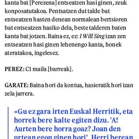
kanta bat [Perezena] entseatzen hasi ginen, zeuk
konposatutakoa. Pentsatzen dut talde bat
entseatzen hasten denean normalean bertsioren
bat entseatzen hasiko dela, beste talderen baten
kanta bat jotzen. Baina ez, ez:
I Will Sing
izan zen
entseatzen hasi ginen lehenengo kanta, honek
ateratakoa, ingelesez.
PEREZ:
C1 maila [barreak].
GARATE:
Baina hori da kontua, hasieratik hori izan
zela jarrera.
«Gu ez gara irten Euskal Herritik, eta
horrek bere kalte egiten dizu. 'A!
Aurten bere horra goaz? Joan den
urtean egon ginen hori'. Herri berean