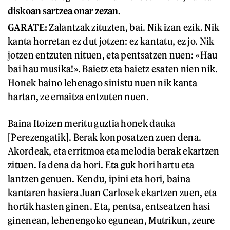
diskoan sartzea onar zezan.
GARATE:
Zalantzak zituzten, bai. Nik izan ezik. Nik
kanta horretan ez dut jotzen: ez kantatu, ez jo. Nik
jotzen entzuten nituen, eta pentsatzen nuen: «Hau
bai hau musika!». Baietz eta baietz esaten nien nik.
Honek baino lehenago sinistu nuen nik kanta
hartan, ze emaitza entzuten nuen.
Baina Itoizen meritu guztia honek dauka
[Perezengatik]. Berak konposatzen zuen dena.
Akordeak, eta erritmoa eta melodia berak ekartzen
zituen. Ia dena da hori. Eta guk hori hartu eta
lantzen genuen. Kendu, ipini eta hori, baina
kantaren hasiera Juan Carlosek ekartzen zuen, eta
hortik hasten ginen. Eta, pentsa, entseatzen hasi
ginenean, lehenengoko egunean, Mutrikun, zeure