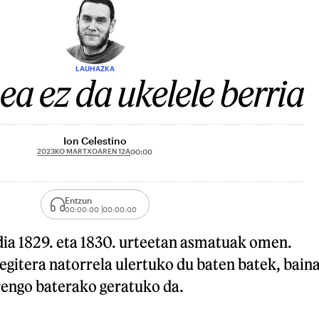
LAUHAZKA
a ez da ukelele berria
Ion Celestino
2023KO MARTXOAREN 12A
00:00
Entzun
00:00:00
00:00:00
dia 1829. eta 1830. urteetan asmatuak omen.
 egitera natorrela ulertuko du baten batek, bain
rrengo baterako geratuko da.