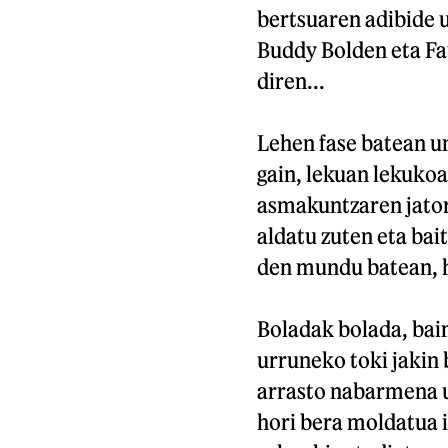
bertsuaren adibide 
Buddy Bolden eta Fau
diren...
Lehen fase batean u
gain, lekuan lekukoa
asmakuntzaren jator
aldatu zuten eta bai
den mundu batean, h
Boladak bolada, bain
urruneko toki jakin 
arrasto nabarmena ut
hori bera moldatua i