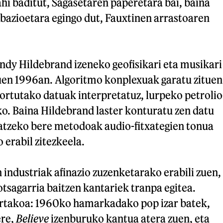
hi baditut, Sagasetaren paperetara bai, baina
bazioetara egingo dut, Fauxtinen arrastoaren
ndy Hildebrand izeneko geofisikari eta musikari
zuen 1996an. Algoritmo konplexuak garatu zituen
ortutako datuak interpretatuz, lurpeko petrolio
o. Baina Hildebrand laster konturatu zen datu
atzeko bere metodoak audio-fitxategien tonua
 erabil zitezkeela.
industriak afinazio zuzenketarako erabili zuen,
tsagarria baitzen kantariek tranpa egitea.
rtakoa: 1960ko hamarkadako pop izar batek,
ere,
Believe
izenburuko kantua atera zuen, eta