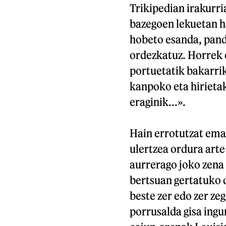
Trikipedian irakurri
bazegoen lekuetan ha
hobeto esanda, pand
ordezkatuz. Horrek e
portuetatik bakarrik
kanpoko eta hirieta
eraginik...».
Hain errotutzat ema
ulertzea ordura arte
aurrerago joko zena 
bertsuan gertatuko 
beste zer edo zer ze
porrusalda gisa ing