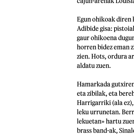
cajun-arenak Louis
Egun ohikoak diren 
Adibide gisa: pistoi
gaur ohikoena dugun
horren bidez eman zi
zien. Hots, ordura a
aldatu zuen.
Hamarkada gutxiren 
eta zibilak, eta bere
Harrigarriki (ala ez
leku urrunetan. Berr
lekuetan» hartu zuen
brass band-ak, Sina