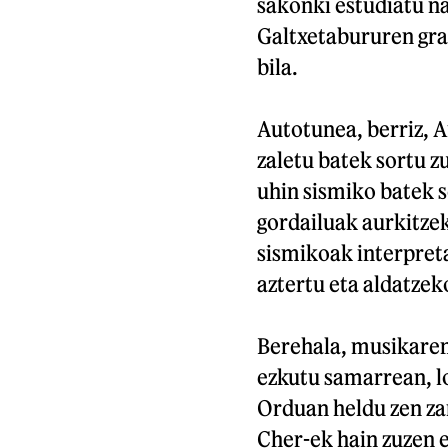
sakonki estudiatu na
Galtxetabururen gra
bila.
Autotunea, berriz, A
zaletu batek sortu 
uhin sismiko batek s
gordailuak aurkitzek
sismikoak interpret
aztertu eta aldatzeko
Berehala, musikaren 
ezkutu samarrean, lo
Orduan heldu zen za
Cher-ek hain zuzen 