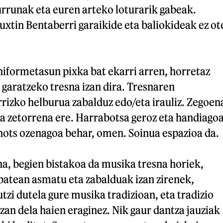
urrunak eta euren arteko loturarik gabeak.
xtin Bentaberri garaikide eta baliokideak ez ot
niformetasun pixka bat ekarri arren, horretaz
 garatzeko tresna izan dira. Tresnaren
rizko helburua zabalduz edo/eta irauliz. Zegoen
ta zetorrena ere. Harrabotsa geroz eta handiago
ots ozenagoa behar, omen. Soinua espazioa da.
a, begien bistakoa da musika tresna horiek,
batean asmatu eta zabalduak izan zirenek,
zi dutela gure musika tradizioan, eta tradizio
zan dela haien eraginez. Nik gaur dantza jauziak