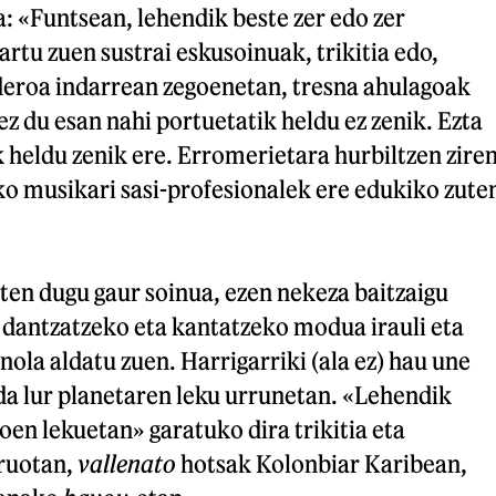
a: «Funtsean, lehendik beste zer edo zer
rtu zuen sustrai eskusoinuak, trikitia edo,
eroa indarrean zegoenetan, tresna ahulagoak
z du esan nahi portuetatik heldu ez zenik. Ezta
 heldu zenik ere. Erromerietara hurbiltzen zire
ko musikari sasi-profesionalek ere edukiko zute
ten dugu gaur soinua, ezen nekeza baitzaigu
 dantzatzeko eta kantatzeko modua irauli eta
nola aldatu zuen. Harrigarriki (ala ez) hau une
da lur planetaren leku urrunetan. «Lehendik
goen lekuetan» garatuko dira trikitia eta
uruotan,
vallenato
hotsak Kolonbiar Karibean,