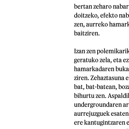
bertan zeharo nabarm
doitzeko, efekto nab
zen, aurreko hamar
baitziren.
Izan zen polemikari
geratuko zela, eta e
hamarkadaren bukaer
ziren. Zehaztasuna e
bat, bat-batean, bo
bihurtu zen. Aspald
undergroundaren art
aurrejuzguek esaten 
ere kantugintzaren 