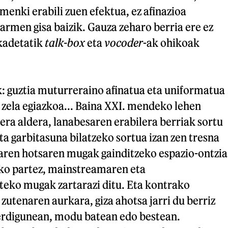
enki erabili zuen efektua, ez afinazioa
armen gisa baizik. Gauza zeharo berria ere ez
kadetatik
talk-box
eta
vocoder
-ak ohikoak
k: guztia muturreraino afinatua eta uniformatua
z zela egiazkoa... Baina XXI. mendeko lehen
a aldera, lanabesaren erabilera berriak sortu
ta garbitasuna bilatzeko sortua izan zen tresna
zaren hotsaren mugak gainditzeko espazio-ontzia
iko partez, mainstreamaren eta
eko mugak zartarazi ditu. Eta kontrako
zutenaren aurkara, giza ahotsa jarri du berriz
erdigunean, modu batean edo bestean.