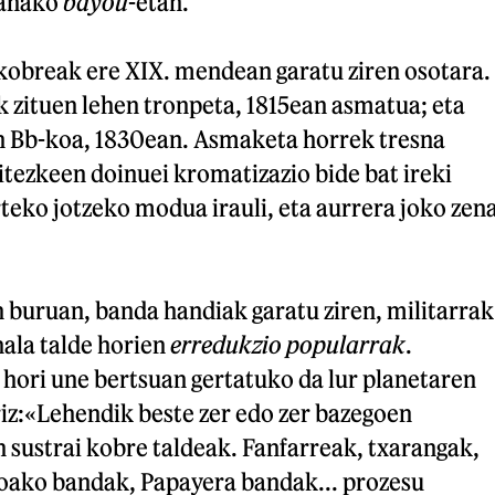
ianako
bayou
-etan.
kobreak ere XIX. mendean garatu ziren osotara.
ak zituen lehen tronpeta, 1815ean asmatua; eta
 Bb-koa, 1830ean. Asmaketa horrek tresna
tezkeen doinuei kromatizazio bide bat ireki
rteko jotzeko modua irauli, eta aurrera joko zen
buruan, banda handiak garatu ziren, militarrak
hala talde horien
erredukzio popularrak
.
), hori une bertsuan gertatuko da lur planetaren
iz:«Lehendik beste zer edo zer bazegoen
 sustrai kobre taldeak. Fanfarreak, txarangak,
loako bandak, Papayera bandak... prozesu