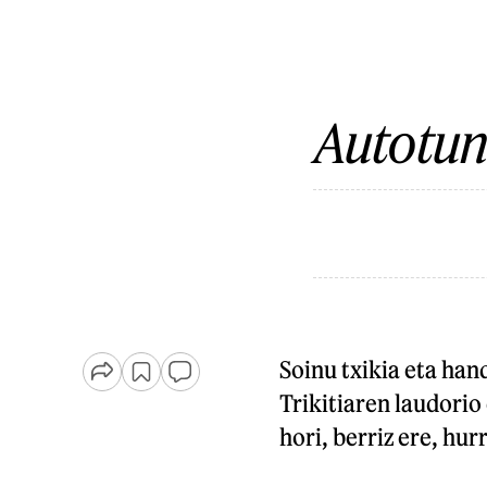
Autotune
Soinu txikia eta han
Trikitiaren laudorio
hori, berriz ere, hu