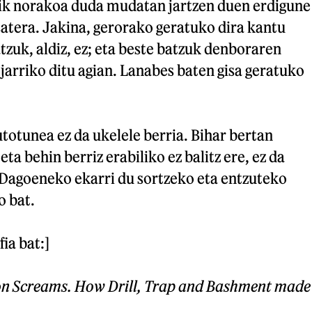
ik norakoa duda mudatan jartzen duen erdigune
atera. Jakina, gerorako geratuko dira kantu
atzuk, aldiz, ez; eta beste batzuk denboraren
jarriko ditu agian. Lanabes baten gisa geratuko
utotunea ez da ukelele berria. Bihar bertan
eta behin berriz erabiliko ez balitz ere, ez da
. Dagoeneko ekarri du sortzeko eta entzuteko
o bat.
fia bat:]
n Screams. How Drill, Trap and Bashment made