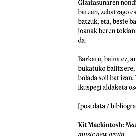
Gizatasunaren nond
batean, zehatzago es
batzuk, eta, beste b
joanak beren tokian 
da.
Barkatu, baina ez, a
bukatuko balitz ere, 
bolada soil bat izan
ikuspegi aldaketa os
[postdata / bibliogra
Kit Mackintosh:
Neo
music new again.