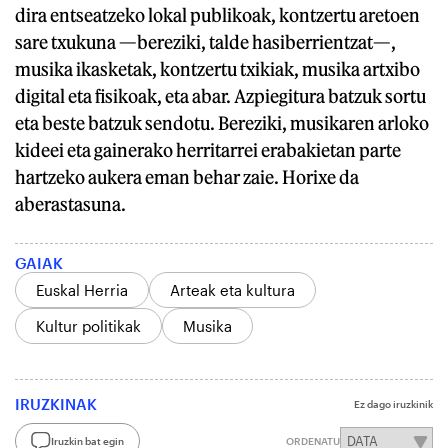
dira entseatzeko lokal publikoak, kontzertu aretoen
sare txukuna —bereziki, talde hasiberrientzat—,
musika ikasketak, kontzertu txikiak, musika artxibo
digital eta fisikoak, eta abar. Azpiegitura batzuk sortu
eta beste batzuk sendotu. Bereziki, musikaren arloko
kideei eta gainerako herritarrei erabakietan parte
hartzeko aukera eman behar zaie. Horixe da
aberastasuna.
GAIAK
Euskal Herria
Arteak eta kultura
Kultur politikak
Musika
IRUZKINAK
Ez dago iruzkinik
Iruzkin bat egin
ORDENATU