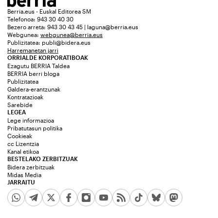
Berria.eus - Euskal Editorea SM
Telefonoa: 943 30 40 30
Bezero arreta: 943 30 43 45 | laguna@berria.eus
Webgunea:
webgunea@berria.eus
Publizitatea:
publi@bidera.eus
Harremanetan jarri
ORRIALDE KORPORATIBOAK
Ezagutu BERRIA Taldea
BERRIA berri bloga
Publizitatea
Galdera-erantzunak
Kontratazioak
Sarebide
LEGEA
Lege informazioa
Pribatutasun politika
Cookieak
cc Lizentzia
Kanal etikoa
BESTELAKO ZERBITZUAK
Bidera zerbitzuak
Midas Media
JARRAITU