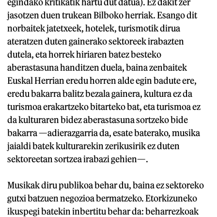
egindako kritikatik hartu dut datua). Ez dakit zer
jasotzen duen trukean Bilboko herriak. Esango dit
norbaitek jatetxeek, hotelek, turismotik dirua
ateratzen duten gainerako sektoreek irabazten
dutela, eta horrek hiriaren batez besteko
aberastasuna handitzen duela, baina zenbaitek
Euskal Herrian eredu horren alde egin badute ere,
eredu bakarra balitz bezala gainera, kultura ez da
turismoa erakartzeko bitarteko bat, eta turismoa ez
da kulturaren bidez aberastasuna sortzeko bide
bakarra —adierazgarria da, esate baterako, musika
jaialdi batek kulturarekin zerikusirik ez duten
sektoreetan sortzea irabazi gehien—.
Musikak diru publikoa behar du, baina ez sektoreko
gutxi batzuen negozioa bermatzeko. Etorkizuneko
ikuspegi batekin inbertitu behar da: beharrezkoak