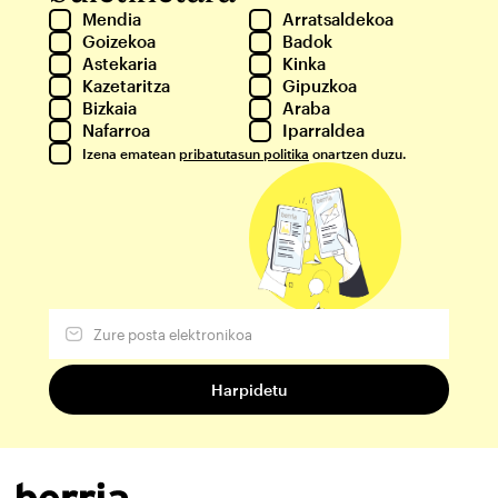
Mendia
Arratsaldekoa
Goizekoa
Badok
Astekaria
Kinka
Kazetaritza
Gipuzkoa
Bizkaia
Araba
Nafarroa
Iparraldea
Izena ematean
pribatutasun politika
onartzen duzu.