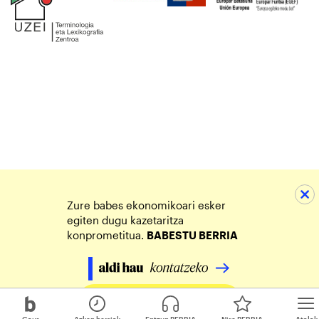
Zure babes ekonomikoari esker
egiten dugu kazetaritza
konprometitua.
BABESTU BERRIA
Egin zure ekarpena