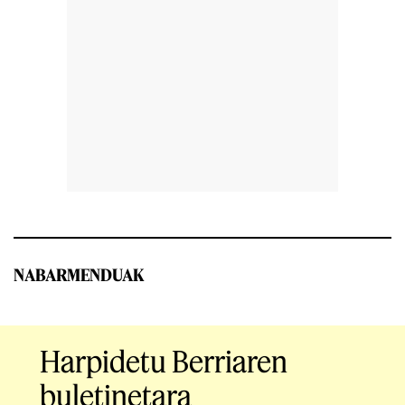
NABARMENDUAK
Harpidetu Berriaren
buletinetara