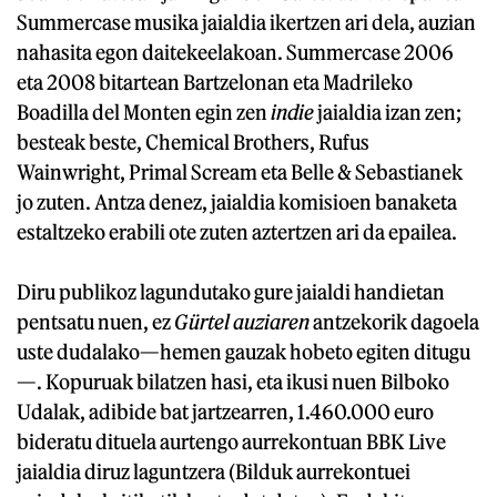
Summercase musika jaialdia ikertzen ari dela, auzian
nahasita egon daitekeelakoan. Summercase 2006
eta 2008 bitartean Bartzelonan eta Madrileko
Boadilla del Monten egin zen
indie
jaialdia izan zen;
besteak beste, Chemical Brothers, Rufus
Wainwright, Primal Scream eta Belle & Sebastianek
jo zuten. Antza denez, jaialdia komisioen banaketa
estaltzeko erabili ote zuten aztertzen ari da epailea.
Diru publikoz lagundutako gure jaialdi handietan
pentsatu nuen, ez
Gürtel auziaren
antzekorik dagoela
uste dudalako—hemen gauzak hobeto egiten ditugu
—. Kopuruak bilatzen hasi, eta ikusi nuen Bilboko
Udalak, adibide bat jartzearren, 1.460.000 euro
bideratu dituela aurtengo aurrekontuan BBK Live
jaialdia diruz laguntzera (Bilduk aurrekontuei