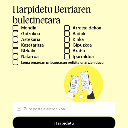
Harpidetu Berriaren
buletinetara
Mendia
Arratsaldekoa
Goizekoa
Badok
Astekaria
Kinka
Kazetaritza
Gipuzkoa
Bizkaia
Araba
Nafarroa
Iparraldea
Izena ematean
pribatutasun politika
onartzen duzu.