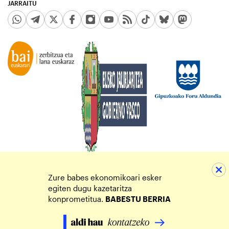
JARRAITU
Zure babes ekonomikoari esker
egiten dugu kazetaritza
konprometitua.
BABESTU BERRIA