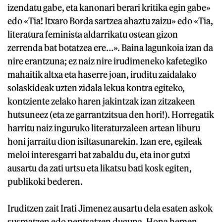
izendatu gabe, eta kanonari berari kritika egin gabe»
edo «Tia! Itxaro Borda sartzea ahaztu zaizu» edo «Tia,
literatura feminista aldarrikatu ostean gizon
zerrenda bat botatzea ere…». Baina lagunkoia izan da
nire erantzuna; ez naiz nire irudimeneko kafetegiko
mahaitik altxa eta haserre joan, iruditu zaidalako
solaskideak uzten zidala lekua kontra egiteko,
kontziente zelako haren jakintzak izan zitzakeen
hutsuneez (eta ze garrantzitsua den hori!). Horregatik
harritu naiz inguruko literaturzaleen artean liburu
honi jarraitu dion isiltasunarekin. Izan ere, egileak
meloi interesgarri bat zabaldu du, eta inor gutxi
ausartu da zati urtsu eta likatsu bati kosk egiten,
publikoki bederen.
Iruditzen zait Irati Jimenez ausartu dela esaten askok
susmatzen edo pentsatzen duguna. Hona hemen