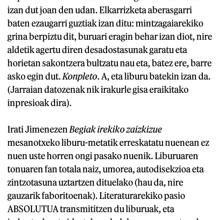
izan dut joan den udan. Elkarrizketa aberasgarri
baten ezaugarri guztiak izan ditu: mintzagaiarekiko
grina berpiztu dit, buruari eragin behar izan diot, nire
aldetik agertu diren desadostasunak garatu eta
horietan sakontzera bultzatu nau eta, batez ere, barre
asko egin dut.
Konpleto
. A, eta liburu batekin izan da.
(Jarraian datozenak nik irakurle gisa eraikitako
inpresioak dira).
Irati Jimenezen
Begiak irekiko zaizkizue
mesanotxeko liburu-metatik erreskatatu nuenean ez
nuen uste horren ongi pasako nuenik. Liburuaren
tonuaren fan totala naiz, umorea, autodisekzioa eta
zintzotasuna uztartzen dituelako (hau da, nire
gauzarik faboritoenak). Literaturarekiko pasio
ABSOLUTUA transmititzen du liburuak, eta