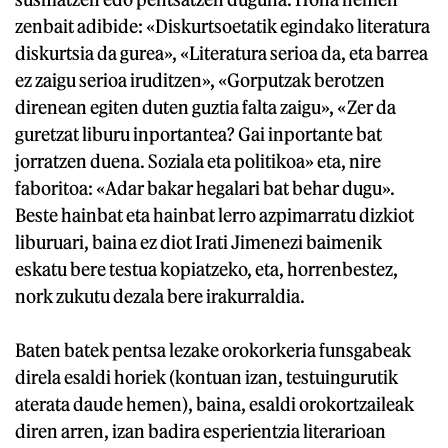
zenbait adibide: «Diskurtsoetatik egindako literatura
diskurtsia da gurea», «Literatura serioa da, eta barrea
ez zaigu serioa iruditzen», «Gorputzak berotzen
direnean egiten duten guztia falta zaigu», «Zer da
guretzat liburu inportantea? Gai inportante bat
jorratzen duena. Soziala eta politikoa» eta, nire
faboritoa: «Adar bakar hegalari bat behar dugu».
Beste hainbat eta hainbat lerro azpimarratu dizkiot
liburuari, baina ez diot Irati Jimenezi baimenik
eskatu bere testua kopiatzeko, eta, horrenbestez,
nork zukutu dezala bere irakurraldia.
Baten batek pentsa lezake orokorkeria funsgabeak
direla esaldi horiek (kontuan izan, testuingurutik
aterata daude hemen), baina, esaldi orokortzaileak
diren arren, izan badira esperientzia literarioan