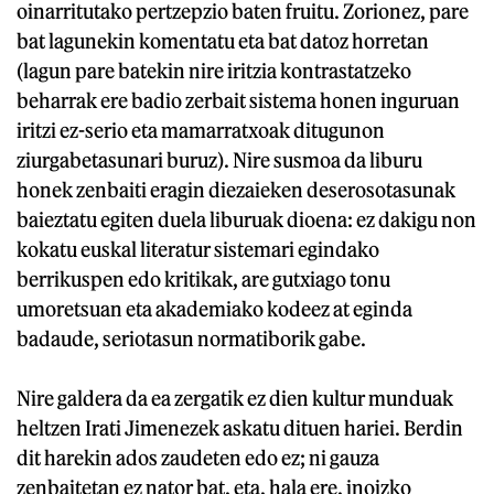
oinarritutako pertzepzio baten fruitu. Zorionez, pare
bat lagunekin komentatu eta bat datoz horretan
(lagun pare batekin nire iritzia kontrastatzeko
beharrak ere badio zerbait sistema honen inguruan
iritzi ez-serio eta mamarratxoak ditugunon
ziurgabetasunari buruz). Nire susmoa da liburu
honek zenbaiti eragin diezaieken deserosotasunak
baieztatu egiten duela liburuak dioena: ez dakigu non
kokatu euskal literatur sistemari egindako
berrikuspen edo kritikak, are gutxiago tonu
umoretsuan eta akademiako kodeez at eginda
badaude, seriotasun normatiborik gabe.
Nire galdera da ea zergatik ez dien kultur munduak
heltzen Irati Jimenezek askatu dituen hariei. Berdin
dit harekin ados zaudeten edo ez; ni gauza
zenbaitetan ez nator bat, eta, hala ere, inoizko