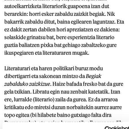
autoelkarrizketa literariorik guapoena izan dut
berarekin: horri esker zabaldu zaizkit begiak. Nik
bakarrik zabaldu ditut, baina egilearen laguntzaz. Eta
ez dakit zertan dabilen hori apreziatzen ez dakiena:
solaskide grinatsu bat, bere esperientzia literario
guztia baliatzen pixka bat gehiago zabaltzeko gure
ikuspegiaren eta literaturaren mugak.
Literaturari eta haren politikari buruz modu
dibertigarri eta sakonean mintzo da
Begiak
zabalduko zaizkizue
. Haize bafada fresko bat da gure
gela txikian. Libratu egin nau zenbait katetatik. Izan
ere, lurralde (literario) zaila da gurea. Ez da arraroa
kritikatu edo miretsi duzun norbaitekin aurrez aurre
topo egitea (bi hilabete baino gutxiago falta dira
Durangorako), eta, agian horregatik, elkarrengandik