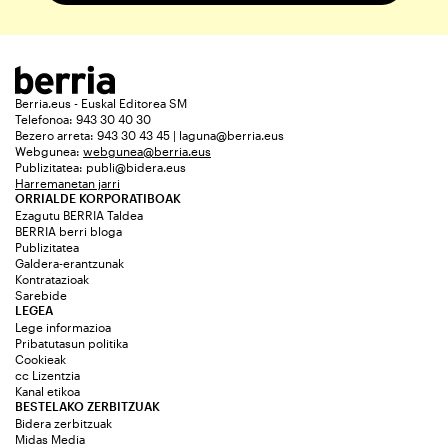
Berria.eus - Euskal Editorea SM
Telefonoa: 943 30 40 30
Bezero arreta: 943 30 43 45 | laguna@berria.eus
Webgunea:
webgunea@berria.eus
Publizitatea:
publi@bidera.eus
Harremanetan jarri
ORRIALDE KORPORATIBOAK
Ezagutu BERRIA Taldea
BERRIA berri bloga
Publizitatea
Galdera-erantzunak
Kontratazioak
Sarebide
LEGEA
Lege informazioa
Pribatutasun politika
Cookieak
cc Lizentzia
Kanal etikoa
BESTELAKO ZERBITZUAK
Bidera zerbitzuak
Midas Media