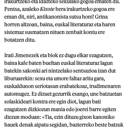
irakurtzeko eta idazteko sekulako gogoa ematen du.
Pentsa, azaleko
Kixote
bera irakurtzeko gogoa ere
eman dit, niri, antikanonista sutsu honi! Grina
horren altzoan, baina, euskal literaturaz eta haren
sistemaz susmatzen nituen zenbait kontu ere
botatzen ditu.
Irati Jimenezek eta biok ez dugu elkar ezagutzen,
baina kafe baten bueltan euskal literaturaz lagun
batekin sakonki ari nintzelako sentsazioa izan dut
liburuarekin: sexu eta umore faltaz aritu gara,
euskaldunon seriotasun erabatekoaz, irudimenaren
automugez. Ez dizuet gezurrik esango, une batzuetan
solaskideari kontra ere egin diot, lagun bati
ezagutzen dizkiozun mania edo joerei barre egiten
diezun moduan: «Tia, ezin dituzu gixon kanoniko
hauek denak aipatu segidan, bazterreko beste batzuk