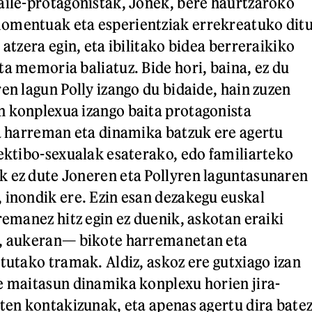
aile-protagonistak, Jonek, bere haurtzaroko
omentuak eta esperientziak errekreatuko dit
 atzera egin, eta ibilitako bidea berreraikiko
ta memoria baliatuz. Bide hori, baina, ez du
en lagun Polly izango du bidaide, hain zuzen
 konplexua izango baita protagonista
za harreman eta dinamika batzuk ere agertu
fektibo-sexualak esaterako, edo familiarteko
 ez dute Joneren eta Pollyren laguntasunaren
 inondik ere. Ezin esan dezakegu euskal
remanez hitz egin ez duenik, askotan eraiki
n, aukeran— bikote harremanetan eta
itutako tramak. Aldiz, askoz ere gutxiago izan
e maitasun dinamika konplexu horien jira-
zten kontakizunak, eta apenas agertu dira bate