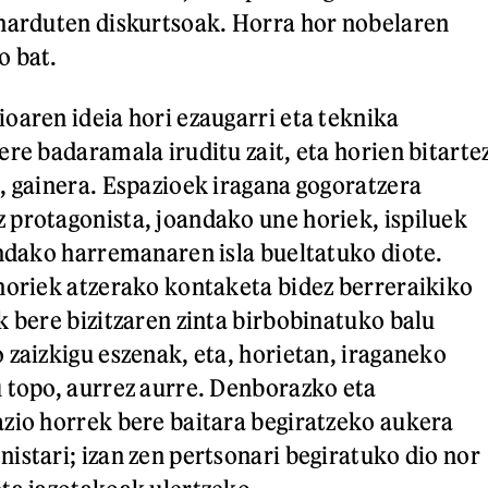
harduten diskurtsoak. Horra hor nobelaren
o bat.
oaren ideia hori ezaugarri eta teknika
ere badaramala iruditu zait, eta horien bitarte
, gainera. Espazioek iragana gogoratzera
protagonista, joandako une horiek, ispiluek
andako harremanaren isla bueltatuko diote.
horiek atzerako kontaketa bidez berreraikiko
k bere bizitzaren zinta birbobinatuko balu
 zaizkigu eszenak, eta, horietan, iraganeko
 topo, aurrez aurre. Denborazko eta
zio horrek bere baitara begiratzeko aukera
istari; izan zen pertsonari begiratuko dio nor