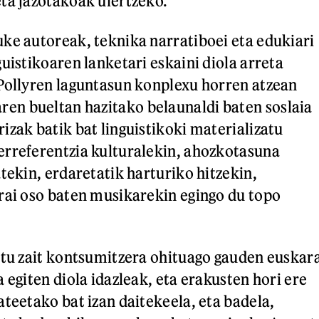
ta jazotakoak ulertzeko.
ke autoreak, teknika narratiboei eta edukiari
uistikoaren lanketari eskaini diola arreta
Pollyren laguntasun konplexu horren atzean
n bueltan hazitako belaunaldi baten soslaia
izak batik bat linguistikoki materializatu
rreferentzia kulturalekin, ahozkotasuna
tekin, erdaretatik harturiko hitzekin,
rai oso baten musikarekin egingo du topo
itu zait kontsumitzera ohituago gauden euskar
 egiten diola idazleak, eta erakusten hori ere
ateetako bat izan daitekeela, eta badela,