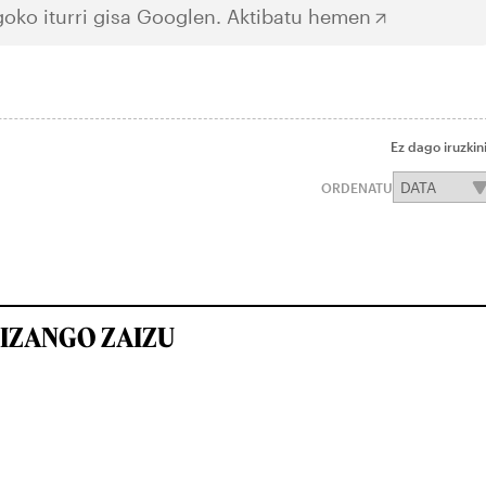
oko iturri gisa Googlen.
Aktibatu hemen
Ez dago iruzkin
ORDENATU
IZANGO ZAIZU