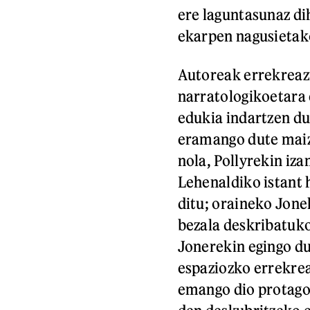
ere laguntasunaz di
ekarpen nagusietak
Autoreak errekreazi
narratologikoetara 
edukia indartzen du
eramango dute maiz 
nola, Pollyrekin iz
Lehenaldiko istant 
ditu; oraineko Jone
bezala deskribatuko
Jonerekin egingo du
espaziozko errekrea
emango dio protagon