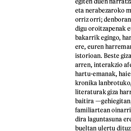
egiten duen narratz
eta nerabezaroko m
orriz orri; denboran
digu oroitzapenak e
bakarrik egingo, har
ere, euren harreman
istorioan. Beste gi
arren, interakzio a
hartu-emanak, haiek
kronika lanbrotuko,
literaturak giza har
baitira —gehiegita
familiartean oinarr
dira laguntasuna er
bueltan ulertu ditu