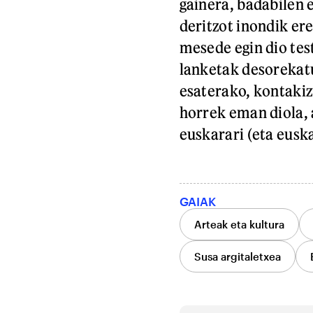
gainera, badabilen 
deritzot inondik er
mesede egin dio test
lanketak desorekatu
esaterako, kontaki
horrek eman diola, a
euskarari (eta euska
GAIAK
Arteak eta kultura
Susa argitaletxea