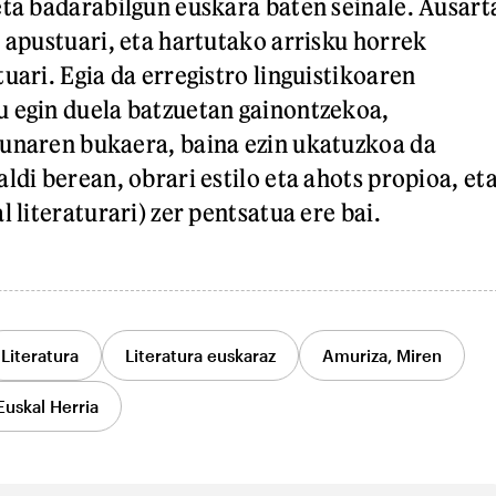
eta badarabilgun euskara baten seinale. Ausart
e apustuari, eta hartutako arrisku horrek
uari. Egia da erregistro linguistikoaren
 egin duela batzuetan gainontzekoa,
zunaren bukaera, baina ezin ukatuzkoa da
ldi berean, obrari estilo eta ahots propioa, et
l literaturari) zer pentsatua ere bai.
Literatura
Literatura euskaraz
Amuriza, Miren
Euskal Herria