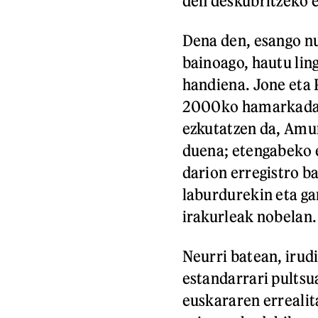
den deskubritzeko e
Dena den, esango nu
bainoago, hautu ling
handiena. Jone eta 
2000ko hamarkadare
ezkutatzen da, Amur
duena; etengabeko e
darion erregistro ba
laburdurekin eta ga
irakurleak nobelan.
Neurri batean, irud
estandarrari pultsua
euskararen errealit