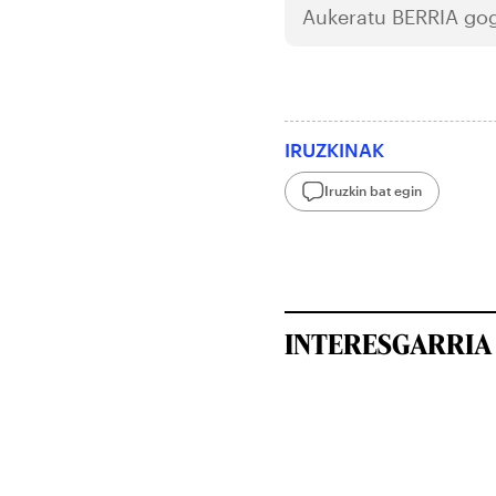
Aukeratu
BERRIA
gog
IRUZKINAK
Iruzkin bat egin
INTERESGARRIA 