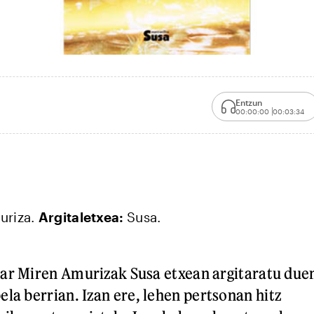
Entzun
00:00:00
00:03:34
uriza.
Argitaletxea:
Susa.
kar Miren Amurizak Susa etxean argitaratu due
la berrian. Izan ere, lehen pertsonan hitz