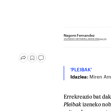
Nagore Fernandez
2025EKO URTARRILAREN 26A
04:20
'PLEIBAK'
Idazlea:
Miren Am
Errekreazio bat da
Pleibak
izeneko nobe