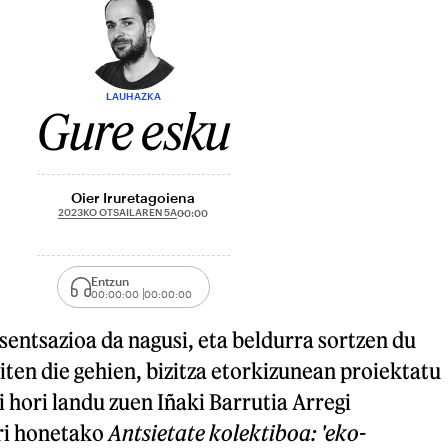
LAUHAZKA
Gure esku
Oier Iruretagoiena
2023KO OTSAILAREN 5A
00:00
Entzun
00:00:00
00:00:00
sentsazioa da nagusi, eta beldurra sortzen du
iten die gehien, bizitza etorkizunean proiektatu
i hori landu zuen Iñaki Barrutia Arregi
ri honetako
Antsietate kolektiboa: 'eko-