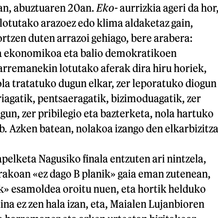
an, abuztuaren 20an.
Eko-
aurrizkia ageri da hor
lotutako arazoez edo klima aldaketaz gain,
ortzen duten arrazoi gehiago, bere arabera:
a ekonomikoa eta balio demokratikoen
arremanekin lotutako aferak dira hiru horiek,
ola tratatuko dugun elkar, zer leporatuko diogun
riagatik, pentsaeragatik, bizimoduagatik, zer
ugun, zer pribilegio eta bazterketa, nola hartuko
b. Azken batean, nolakoa izango den elkarbizitza
pelketa Nagusiko finala entzuten ari nintzela,
akoan «ez dago B planik» gaia eman zutenean,
ik» esamoldea oroitu nuen, eta hortik helduko
aina ez zen hala izan, eta, Maialen Lujanbioren