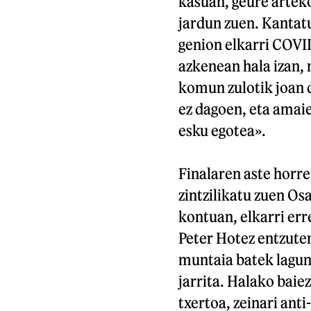
kasuan, geure artek
jardun zuen. Kantatu
genion elkarri COVID
azkenean hala izan, 
komun zulotik joan d
ez dagoen, eta amai
esku egotea».
Finalaren aste horre
zintzilikatu zuen O
kontuan, elkarri err
Peter Hotez entzute
muntaia batek lagun
jarrita. Halako baie
txertoa, zeinari anti