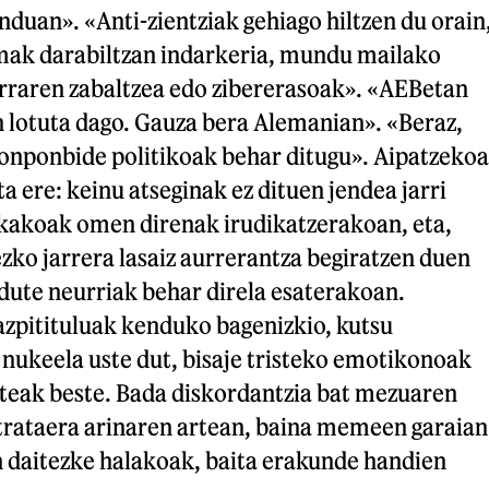
nduan». «Anti-zientziak gehiago hiltzen du orain
mak darabiltzan indarkeria, mundu mailako
rraren zabaltzea edo zibererasoak». «AEBetan
 lotuta dago. Gauza bera Alemanian». «Beraz,
konponbide politikoak behar ditugu». Aipatzekoa
a ere: keinu atseginak ez dituen jendea jarri
rkakoak omen direnak irudikatzerakoan, eta,
zko jarrera lasaiz aurrerantza begiratzen duen
 dute neurriak behar direla esaterakoan.
azpitituluak kenduko bagenizkio, kutsu
 nukeela uste dut, bisaje tristeko emotikonoak
steak beste. Bada diskordantzia bat mezuaren
trataera arinaren artean, baina memeen garaian
n daitezke halakoak, baita erakunde handien