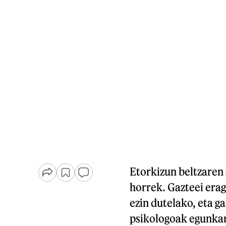
Etorkizun beltzaren 
horrek. Gazteei erag
ezin dutelako, eta ga
psikologoak egunka