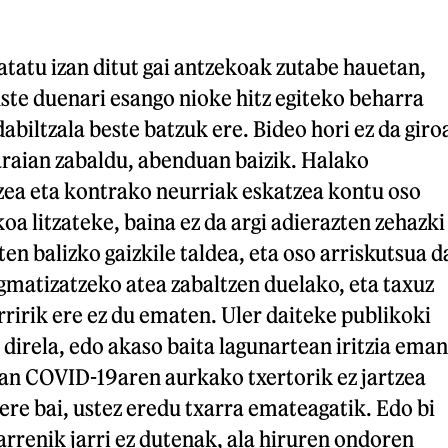
ratatu izan ditut gai antzekoak zutabe hauetan,
uste duenari esango nioke hitz egiteko beharra
abiltzala beste batzuk ere. Bideo hori ez da giro
araian zabaldu, abenduan baizik. Halako
zea eta kontrako neurriak eskatzea kontu oso
oa litzateke, baina ez da argi adierazten zehazki
en balizko gaizkile taldea, eta oso arriskutsua d
igmatizatzeko atea zabaltzen duelako, eta taxuz
ririk ere ez du ematen. Uler daiteke publikoki
direla, edo akaso baita lagunartean iritzia eman
ian COVID-19aren aurkako txertorik ez jartzea
ere bai, ustez eredu txarra emateagatik. Edo bi
garrenik jarri ez dutenak, ala hiruren ondoren