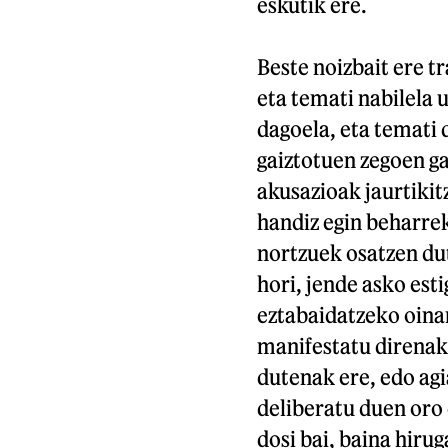
eskutik ere.
Beste noizbait ere t
eta temati nabilela 
dagoela, eta temati d
gaiztotuen zegoen g
akusazioak jaurtikit
handiz egin beharrek
nortzuek osatzen dut
hori, jende asko est
eztabaidatzeko oinar
manifestatu direnak 
dutenak ere, edo ag
deliberatu duen oro 
dosi bai, baina hiru