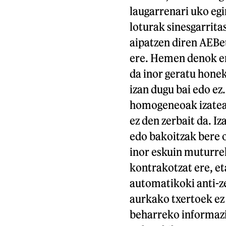
laugarrenari uko eg
loturak sinesgarrita
aipatzen diren AEBe
ere. Hemen denok er
da inor geratu hone
izan dugu bai edo ez
homogeneoak izatea,
ez den zerbait da. I
edo bakoitzak bere o
inor eskuin muturrek
kontrakotzat ere, et
automatikoki anti-z
aurkako txertoek ez
beharreko informazio