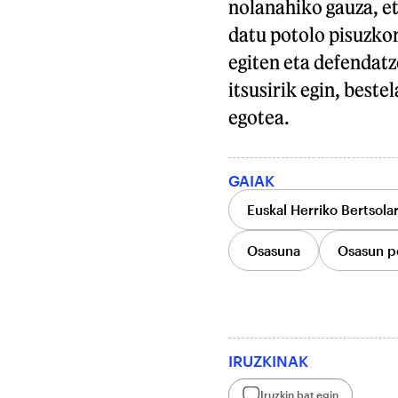
nolanahiko gauza, e
datu potolo pisuzkor
egiten eta defendatz
itsusirik egin, beste
egotea.
GAIAK
Euskal Herriko Bertsola
Osasuna
Osasun po
IRUZKINAK
Iruzkin bat egin