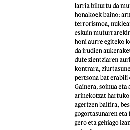
larria bihurtu da mu
honakoek baino: ar
terrorismoa, nuklea
eskuin muturrarekin
honi aurre egiteko 
da irudien aukeraket
dute zientziaren au
kontrara, ziurtasune
pertsona bat erabili
Gainera, soinua eta 
arinekotzat hartuko
agertzen baitira, be
gogortasunaren eta 
gero eta gehiago iza