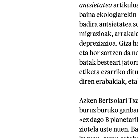
antsietatea
artikulu
baina ekologiarekin 
badira antsietatea s
migrazioak, arrakal
depreziazioa. Giza h
eta hor sartzen da n
batak besteari jator
etiketa ezarriko dit
diren erabakiak, eta
Azken Bertsolari Txa
buruz buruko ganbar
«ez dago B planetar
ziotela uste nuen. B