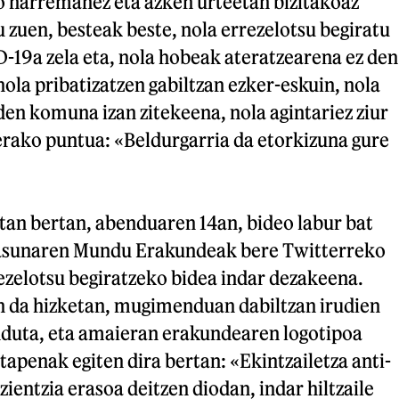
o harremanez eta azken urteetan bizitakoaz
 zuen, besteak beste, nola errezelotsu begiratu
-19a zela eta, nola hobeak ateratzearena ez den
nola pribatizatzen gabiltzan ezker-eskuin, nola
en komuna izan zitekeena, nola agintariez ziur
erako puntua: «Beldurgarria da etorkizuna gure
tan bertan, abenduaren 14an, bideo labur bat
sasunaren Mundu Erakundeak bere Twitterreko
ezelotsu begiratzeko bidea indar dezakeena.
n da hizketan, mugimenduan dabiltzan irudien
duta, eta amaieran erakundearen logotipoa
ztapenak egiten dira bertan: «Ekintzailetza anti-
-zientzia erasoa deitzen diodan, indar hiltzaile