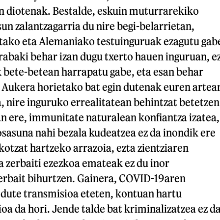
in diotenak. Bestalde, eskuin muturrarekiko
sun zalantzagarria du nire begi-belarrietan,
tako eta Alemaniako testuinguruak ezagutu gab
abaki behar izan dugu txerto hauen inguruan, e
k bete-betean harrapatu gabe, eta esan behar
. Aukera horietako bat egin dutenak euren artea
 nire inguruko errealitatean behintzat betetzen
zan ere, immunitate naturalean konfiantza izatea,
sasuna nahi bezala kudeatzea ez da inondik ere
otzat hartzeko arrazoia, ezta zientziaren
a zerbaiti ezezkoa emateak ez du inor
erbait bihurtzen. Gainera, COVID-19aren
 dute transmisioa eteten, kontuan hartu
a da hori. Jende talde bat kriminalizatzea ez d