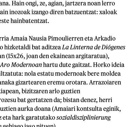
ana. Hain ongi, ze, agian, jartzera noan lerro
ain inozoak izango diren batzuentzat: xaloak
este hainbatentzat.
arria Amaia Nausia Pimoulierren eta Arkadio
 hizketaldi bat aditzea
La Linterna de Diógenes
n (15x26, joan den ekainean argitaratua),
 Aro Modernoan
hartu dute gaitzat. Horko ideia
 iltzatuta: nola estatu modernoak bere moldea
anaka gizartearen eremu orotara. Arrazoiaren
iapean, bizitzaren arlo guztien
rozesu bat gertatzen da; bistan denez, herri
uztien aurka doana (Amaiari kontsulta eginik,
 eta hark garatutako
sozialdisziplinierung
 gehiago jaso nituen).