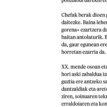
Chefak berak dioen 
daitezke. Baina leh
gorena» ezartzera d
baitan antolaturik. 
da, gaur egunean er
horretan ezarria da.
XX. mende osoan eta
hori aski zabaldua i
guztia ere antzeko s
dantzaldiak eta aret
ziren, soinuaren te
erraldoiaren eta ko