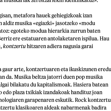
gisan, metafora hauek gehiegizkoak izan
en aldiz musika «egiazki» jasotzeko «modu
atoz: egoteko modua hierarkia zurrun baten
Berriz ere estatuaren antolaketaren ispilua. Hau
e,
kontzertu
hitzaren adiera nagusia garai
 gaur arte, kontzertuaren eta ikuskizunen ered
zan da. Musika beltza jatorri duen pop musika
algai bilakatu du kapitalismoak. Hasiera batean
o edo plaza txikiak izandakoak handituz joan
knologiaren garapenaren eskutik. Rock kontzertu
ntzertu klasikoaren aldeak nabarmenak badira