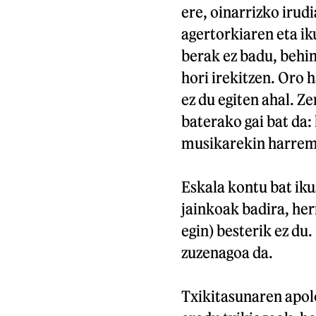
ere, oinarrizko irudi
agertorkiaren eta ik
berak ez badu, behin
hori irekitzen. Oro 
ez du egiten ahal. Z
baterako gai bat da
musikarekin harrema
Eskala kontu bat iku
jainkoak badira, her
egin) besterik ez du
zuzenagoa da.
Txikitasunaren apolo