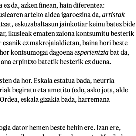
a ez da, azken finean, hain diferentea:
uslearen arteko aldea igaroezina da,
artistak
tzat, eskuzabaltasun jainkotiar keinu batez bide
har, ikusleak ematen zaiona kontsumitu besterik
er esanik ez makrojaialdietan, baina hori beste
: hor kontsumogai dagoena
esperientzia
bat da,
na erpintxo batetik besterik ez duena.
sten da hor. Eskala estatua bada, neurria
riak begiratu eta ametitu (edo, asko jota, alde
. Ordea, eskala gizakia bada, harremana
gia dator hemen beste behin ere. Izan ere,