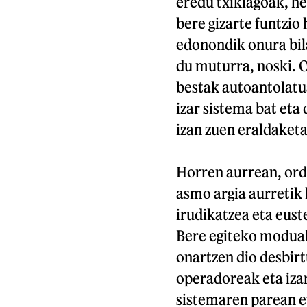
eredu txikiagoak, he
bere gizarte funtzio 
edonondik onura bil
du muturra, noski. 
bestak autoantolatu
izar sistema bat eta
izan zuen eraldaketa
Horren aurrean, orde
asmo argia aurretik 
irudikatzea eta eus
Bere egiteko moduak
onartzen dio desbirt
operadoreak eta izan
sistemaren parean et