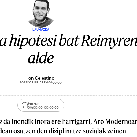
LAUHAZKA
a hipotesi bat Reimyre
alde
Ion Celestino
2022KO URRIAREN 9A
00:00
Entzun
00:00:00
00:00:00
ez da inondik inora ere harrigarri, Aro Modernoa
dean osatzen den diziplinatze sozialak zeinen