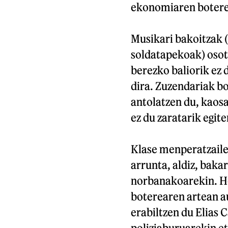
ekonomiaren boterea
Musikari bakoitzak 
soldatapekoak) osota
berezko baliorik ez 
dira. Zuzendariak b
antolatzen du, kaos
ez du zaratarik egite
Klase menperatzailea
arrunta, aldiz, baka
norbanakoarekin. Ho
boterearen artean a
erabiltzen du Elias 
poliziaburuarekin et