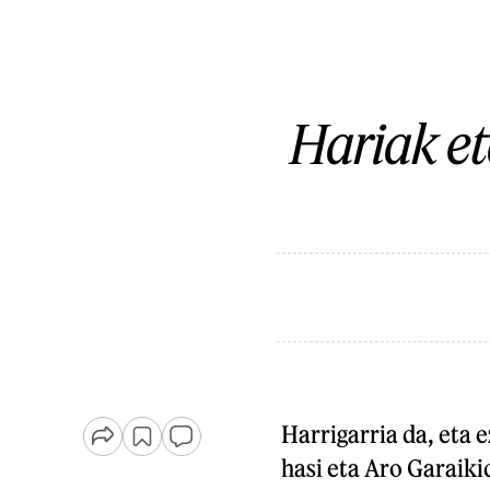
Hariak et
Harrigarria da, eta 
hasi eta Aro Garaiki