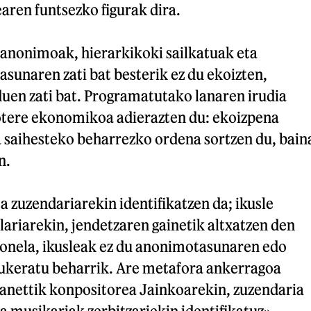
ren funtsezko figurak dira.
(anonimoak, hierarkikoki sailkatuak eta
sunaren zati bat besterik ez du ekoizten,
duen zati bat. Programatutako lanaren irudia
otere ekonomikoa adierazten du: ekoizpena
a saihesteko beharrezko ordena sortzen du, bain
n.
 zuzendariarekin identifikatzen da; ikusle
rlariarekin, jendetzaren gainetik altxatzen den
nela, ikusleak ez du anonimotasunaren edo
ukeratu beharrik. Are metafora ankerragoa
Canettik konpositorea Jainkoarekin, zuzendaria
a musikariak zerbitzariekin identifikatuz».