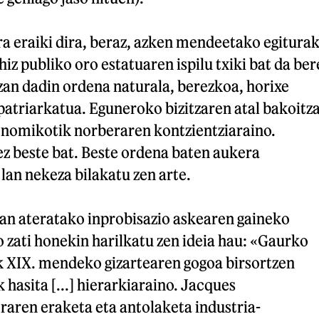
a eraiki dira, beraz, azken mendeetako egiturak
hiz publiko oro estatuaren ispilu txiki bat da ber
zan dadin ordena naturala, berezkoa, horixe
patriarkatua. Eguneroko bizitzaren atal bakoitz
konomikotik norberaren kontzientziaraino.
ez beste bat. Beste ordena baten aukera
 lan nekeza bilakatu zen arte.
n ateratako inprobisazio askearen gaineko
 zati honekin harilkatu zen ideia hau: «Gaurko
k XIX. mendeko gizartearen gogoa birsortzen
 hasita [...] hierarkiaraino. Jacques
traren eraketa eta antolaketa industria-