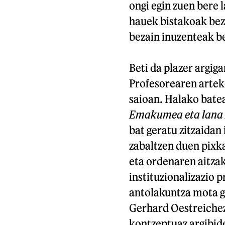
ongi egin zuen bere l
hauek bistakoak bez
bezain inuzenteak b
Beti da plazer argig
Profesorearen arteko
saioan. Halako batea
Emakumea eta lana
bat geratu zitzaidan
zabaltzen duen pixk
eta ordenaren aitzak
instituzionalizazio p
antolakuntza mota g
Gerhard Oestreichez
kontzeptuaz argibide