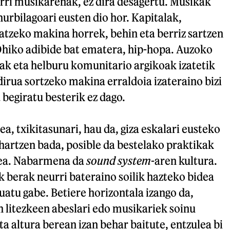
rri musikarenak, ez dira desagertu. Musikak
hurbilagoari eusten dio hor. Kapitalak,
atzeko makina horrek, behin eta berriz sartzen
Ohiko adibide bat ematera, hip-hopa. Auzoko
ak eta helburu komunitario argikoak izatetik
 dirua sortzeko makina erraldoia izateraino bizi
 begiratu besterik ez dago.
a, txikitasunari, hau da, giza eskalari eusteko
hartzen bada, posible da bestelako praktikak
tea. Nabarmena da
sound system
-aren kultura.
 berak neurri bateraino soilik hazteko bidea
uatu gabe. Betiere horizontala izango da,
 litezkeen abeslari edo musikariek soinu
a altura berean izan behar baitute, entzulea bi