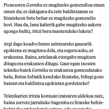
Picassoren
Gernika
ez mugitzeko gomendioa eman
omen du; ez dakiguna da zein baldintzatan ez
litzatekeen bete behar ez mugitzeko gomendio
hori. Hau da, lana kalterik gabe mugitzeko aukera
egongo balitz, iritzi bera mantenduko lukete?
Argi dago koadro baten zaintzarako gauzarik
egokiena ez mugitzea dela, eta seguru asko, ez
erakustea. Baina, artelanak etengabe mugitzen
ditugu eta erakusten ditugu. Gaur egun txosten
tekniko batek
Gernika
ez erakustea gomendatuko
balu, Reina Sofiatik kenduko litzateke, biltegi goxo
batean eta baldintza egokietan gordetzeko?
Teknikarien iritzia kontuan izatearen aldekoa naiz,
baina zorrotz jarraituko bagenitu ez lirateke behin-