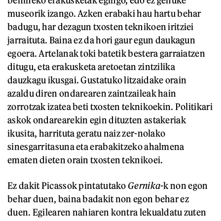
behineko erakusketak egingo, edo ez genuke
museorik izango. Azken erabaki hau hartu behar
badugu, har dezagun txosten teknikoen iritziei
jarraituta. Baina ez da hori gaur egun daukagun
egoera. Artelanak toki batetik bestera garraiatzen
ditugu, eta erakusketa aretoetan zintzilika
dauzkagu ikusgai. Gustatuko litzaidake orain
azaldu diren ondarearen zaintzaileak hain
zorrotzak izatea beti txosten teknikoekin. Politikari
askok ondarearekin egin dituzten astakeriak
ikusita, harrituta geratu naiz zer-nolako
sinesgarritasuna eta erabakitzeko ahalmena
ematen dieten orain txosten teknikoei.
Ez dakit Picassok pintatutako
Gernika
-k non egon
behar duen, baina badakit non egon behar ez
duen. Egilearen nahiaren kontra lekualdatu zuten