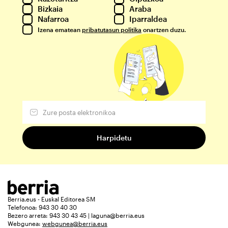
Bizkaia
Araba
Nafarroa
Iparraldea
Izena ematean
pribatutasun politika
onartzen duzu.
Berria.eus - Euskal Editorea SM
Telefonoa: 943 30 40 30
Bezero arreta: 943 30 43 45 | laguna@berria.eus
Webgunea:
webgunea@berria.eus