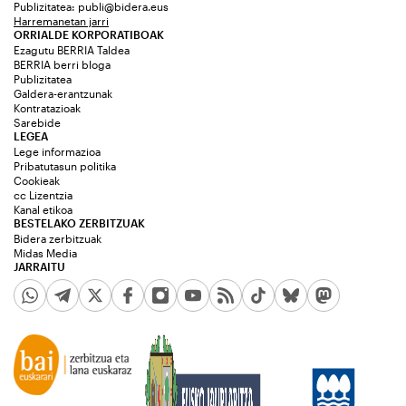
Publizitatea:
publi@bidera.eus
Harremanetan jarri
ORRIALDE KORPORATIBOAK
Ezagutu BERRIA Taldea
BERRIA berri bloga
Publizitatea
Galdera-erantzunak
Kontratazioak
Sarebide
LEGEA
Lege informazioa
Pribatutasun politika
Cookieak
cc Lizentzia
Kanal etikoa
BESTELAKO ZERBITZUAK
Bidera zerbitzuak
Midas Media
JARRAITU