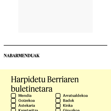
NABARMENDUAK
Harpidetu Berriaren
buletinetara
Mendia
Arratsaldekoa
Goizekoa
Badok
Astekaria
Kinka
Kazetaritza
Gipuzkoa