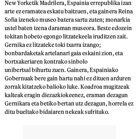
New Yorketik Madrilera, Espainia errepublika izan
arte ez eramatea eskatu baitzuen, eta gainera Reina
Sofia izeneko museo batera sartu zuten; monarkia
ustel baten izena daraman museora. Beste edozein
tokitan hobeto egongo litzatekeela iruditzen zait.
Gernika ez litzateke toki txarra izango;
bonbardaketak artelanari gaia eskaini zion, eta
bortxakeriaren kontrako sinbolo
unibertsal bihurtu zuen. Gainera, Espainiako
Gobernuak bere gain hartu nahi ez dituen arduren
zorrak kitatzeko balioko luke. Koadroa mugitzeak
kalteak eragin diezazkiokeenez, eraman dezagun
Gernikara eta betiko bertan utz dezagun, horrela ez
ditu bueltako bidaiaren nekeak sufrituko.