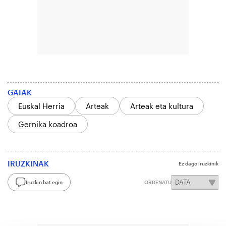
GAIAK
Euskal Herria
Arteak
Arteak eta kultura
Gernika koadroa
IRUZKINAK
Ez dago iruzkinik
Iruzkin bat egin
ORDENATU