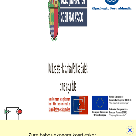
Zure babes ekonomikoari esker