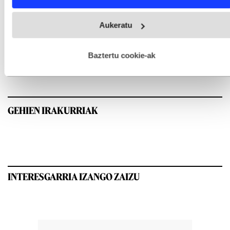
Webgune honek cookie propioak eta hirugarrenen cookie-
Aukeratu
fitxategiak erabiltzen ditu. Zure esperientzia eta zerbitzuak
hobetzeko asmoz, cookie teknologiaz baliatzen gara. Ohar
hau onartuz gero, teknologia hori erabiltzeko baimen
esplizitua ematen diguzu.
Gehiago irakurri
Baztertu cookie-ak
GEHIEN IRAKURRIAK
INTERESGARRIA IZANGO ZAIZU