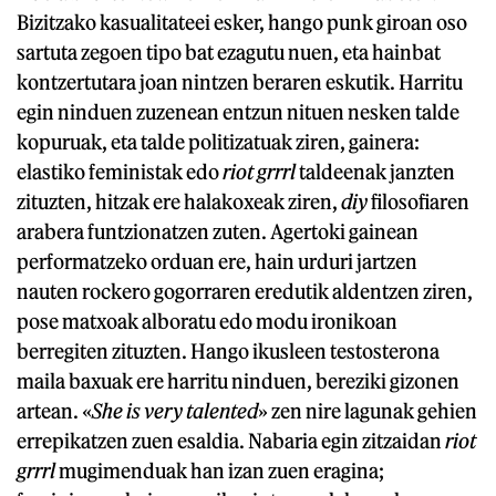
Bizitzako kasualitateei esker, hango punk giroan oso
sartuta zegoen tipo bat ezagutu nuen, eta hainbat
kontzertutara joan nintzen beraren eskutik. Harritu
egin ninduen zuzenean entzun nituen nesken talde
kopuruak, eta talde politizatuak ziren, gainera:
elastiko feministak edo
riot grrrl
taldeenak janzten
zituzten, hitzak ere halakoxeak ziren,
diy
filosofiaren
arabera funtzionatzen zuten. Agertoki gainean
performatzeko orduan ere, hain urduri jartzen
nauten rockero gogorraren eredutik aldentzen ziren,
pose matxoak alboratu edo modu ironikoan
berregiten zituzten. Hango ikusleen testosterona
maila baxuak ere harritu ninduen, bereziki gizonen
artean. «
She is very talented
» zen nire lagunak gehien
errepikatzen zuen esaldia. Nabaria egin zitzaidan
riot
grrrl
mugimenduak han izan zuen eragina;