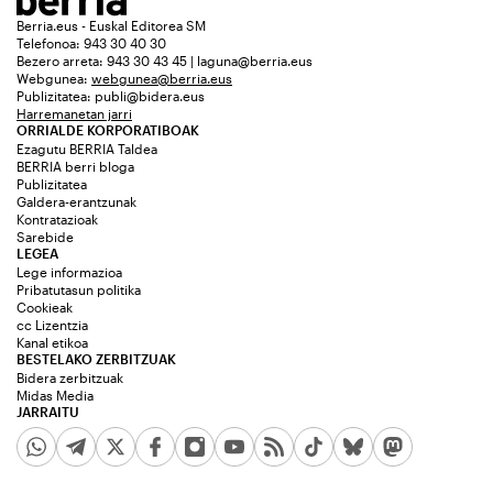
Berria.eus - Euskal Editorea SM
Telefonoa: 943 30 40 30
Bezero arreta: 943 30 43 45 | laguna@berria.eus
Webgunea:
webgunea@berria.eus
Publizitatea:
publi@bidera.eus
Harremanetan jarri
ORRIALDE KORPORATIBOAK
Ezagutu BERRIA Taldea
BERRIA berri bloga
Publizitatea
Galdera-erantzunak
Kontratazioak
Sarebide
LEGEA
Lege informazioa
Pribatutasun politika
Cookieak
cc Lizentzia
Kanal etikoa
BESTELAKO ZERBITZUAK
Bidera zerbitzuak
Midas Media
JARRAITU