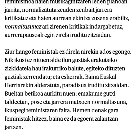
feminismoa haien musikagintzaren lehen planoan
jarrita, normalizatuta zeuden zenbait jarrera
kritikatuz eta haien aurrean ekintza zuzena erabiliz,
normaltasunez
ari zirenen kritikak indargabetuz,
aurrerapausoak egin zirela iruditu zitzaidan.
Ziur hango feministak ez direla nirekin ados egongo.
Nik ikusi ez nituen alde ilun guztiak erakutsiko
zizkidatela hau irakurriko balute, egiteko dituzten
guztiak zerrendatu; eta eskerrak. Baina Euskal
Herriarekin alderatuta, paradisua iruditu zitzaidan.
Bueltan betikoa aurkitu nuen: emakume gutxi
taldeetan, pose eta jarrera matxoen normaltasuna,
ikuspegi feministaren falta. Hemen denak gara
feministak hitzez, baina ez da egoera zalantzan
jartzen.