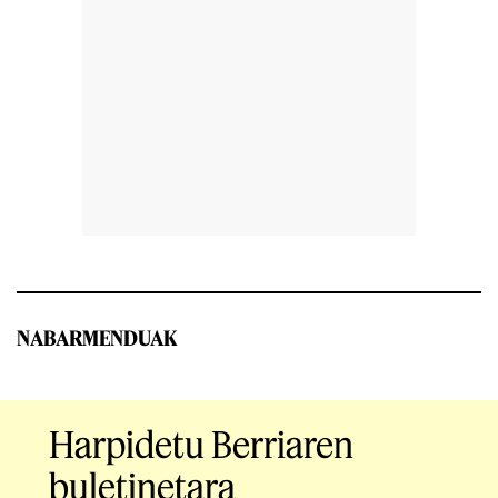
NABARMENDUAK
Harpidetu Berriaren
buletinetara