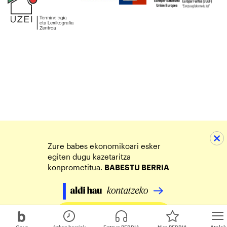
Zure babes ekonomikoari esker
egiten dugu kazetaritza
konprometitua.
BABESTU BERRIA
Egin zure ekarpena