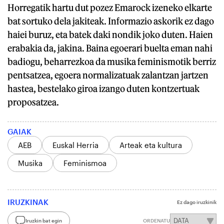
Horregatik hartu dut pozez Emarock izeneko elkarte
bat sortuko dela jakiteak. Informazio askorik ez dago
haiei buruz, eta batek daki nondik joko duten. Haien
erabakia da, jakina. Baina egoerari buelta eman nahi
badiogu, beharrezkoa da musika feminismotik berriz
pentsatzea, egoera normalizatuak zalantzan jartzen
hastea, bestelako giroa izango duten kontzertuak
proposatzea.
GAIAK
AEB
Euskal Herria
Arteak eta kultura
Musika
Feminismoa
IRUZKINAK
Ez dago iruzkinik
Iruzkin bat egin
ORDENATU