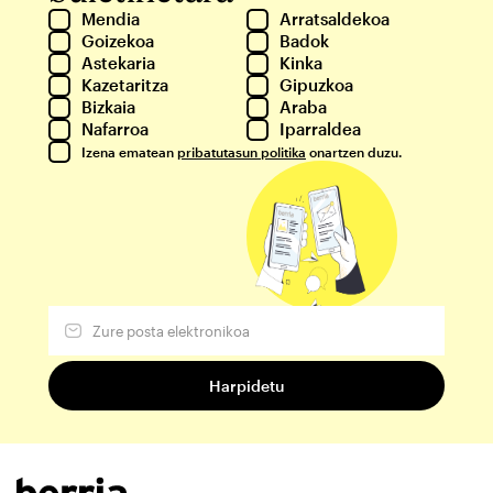
Mendia
Arratsaldekoa
Goizekoa
Badok
Astekaria
Kinka
Kazetaritza
Gipuzkoa
Bizkaia
Araba
Nafarroa
Iparraldea
Izena ematean
pribatutasun politika
onartzen duzu.