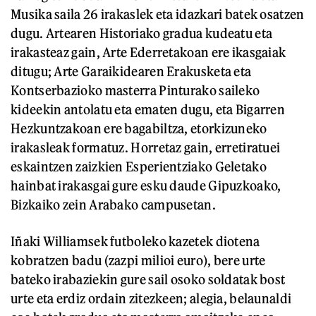
Musika saila 26 irakaslek eta idazkari batek osatzen
dugu. Artearen Historiako gradua kudeatu eta
irakasteaz gain, Arte Ederretakoan ere ikasgaiak
ditugu; Arte Garaikidearen Erakusketa eta
Kontserbazioko masterra Pinturako saileko
kideekin antolatu eta ematen dugu, eta Bigarren
Hezkuntzakoan ere bagabiltza, etorkizuneko
irakasleak formatuz. Horretaz gain, erretiratuei
eskaintzen zaizkien Esperientziako Geletako
hainbat irakasgai gure esku daude Gipuzkoako,
Bizkaiko zein Arabako campusetan.
Iñaki Williamsek futboleko kazetek diotena
kobratzen badu (zazpi milioi euro), bere urte
bateko irabaziekin gure sail osoko soldatak bost
urte eta erdiz ordain zitezkeen; alegia, belaunaldi