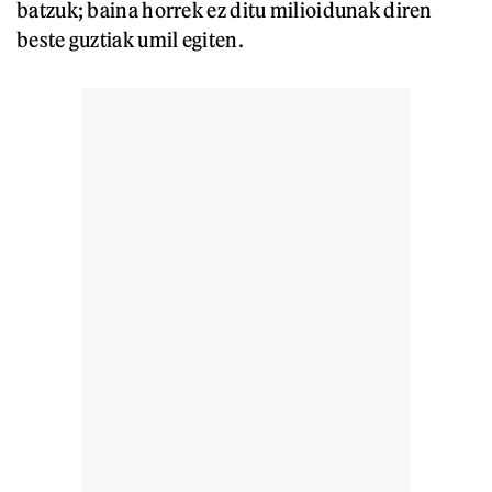
batzuk; baina horrek ez ditu milioidunak diren
beste guztiak umil egiten.