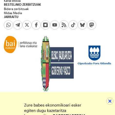
Kanal etikoa
BESTELAKO ZERBITZUAK
Bidera zerbitzuak
Midas Media
JARRAITU
Zure babes ekonomikoari esker
egiten dugu kazetaritza