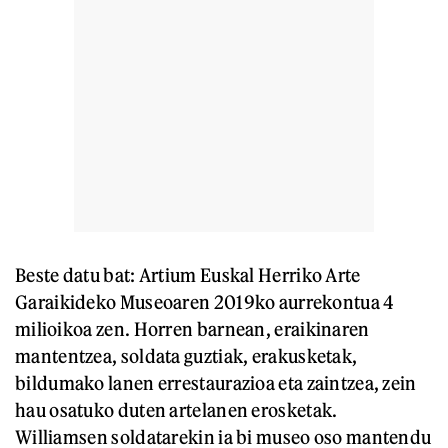
Beste datu bat: Artium Euskal Herriko Arte
Garaikideko Museoaren 2019ko aurrekontua 4
milioikoa zen. Horren barnean, eraikinaren
mantentzea, soldata guztiak, erakusketak,
bildumako lanen errestaurazioa eta zaintzea, zein
hau osatuko duten artelanen erosketak.
Williamsen soldatarekin ia bi museo oso mantendu