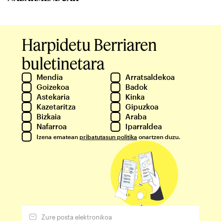
Harpidetu Berriaren
buletinetara
Mendia
Arratsaldekoa
Goizekoa
Badok
Astekaria
Kinka
Kazetaritza
Gipuzkoa
Bizkaia
Araba
Nafarroa
Iparraldea
Izena ematean
pribatutasun politika
onartzen duzu.