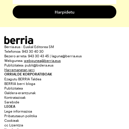
Berria.eus - Euskal Editorea SM
Telefonoa: 943 30 40 30
Bezero arreta: 943 30 43 45 | laguna@berria.eus
Webgunea:
webgunea@berria.eus
Publizitatea:
publi@bidera.eus
Harremanetan jarri
ORRIALDE KORPORATIBOAK
Ezagutu BERRIA Taldea
BERRIA berri bloga
Publizitatea
Galdera-erantzunak
Kontratazioak
Sarebide
LEGEA
Lege informazioa
Pribatutasun politika
Cookieak
cc Lizentzia