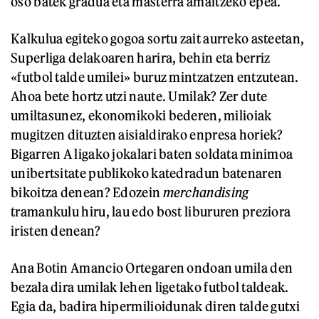
oso batek gradua eta masterra amaitzeko epea.
Kalkulua egiteko gogoa sortu zait aurreko asteetan,
Superliga delakoaren harira, behin eta berriz
«futbol talde umilei» buruz mintzatzen entzutean.
Ahoa bete hortz utzi naute. Umilak? Zer dute
umiltasunez, ekonomikoki bederen, milioiak
mugitzen dituzten aisialdirako enpresa horiek?
Bigarren A ligako jokalari baten soldata minimoa
unibertsitate publikoko katedradun batenaren
bikoitza denean? Edozein
merchandising
tramankulu hiru, lau edo bost libururen preziora
iristen denean?
Ana Botin Amancio Ortegaren ondoan umila den
bezala dira umilak lehen ligetako futbol taldeak.
Egia da, badira hipermilioidunak diren talde gutxi