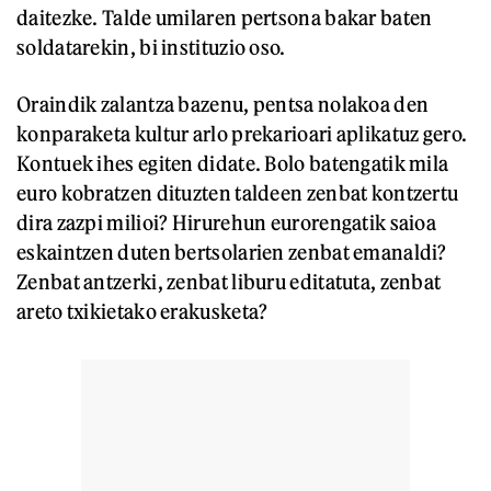
daitezke. Talde umilaren pertsona bakar baten
soldatarekin, bi instituzio oso.
Oraindik zalantza bazenu, pentsa nolakoa den
konparaketa kultur arlo prekarioari aplikatuz gero.
Kontuek ihes egiten didate. Bolo batengatik mila
euro kobratzen dituzten taldeen zenbat kontzertu
dira zazpi milioi? Hirurehun eurorengatik saioa
eskaintzen duten bertsolarien zenbat emanaldi?
Zenbat antzerki, zenbat liburu editatuta, zenbat
areto txikietako erakusketa?