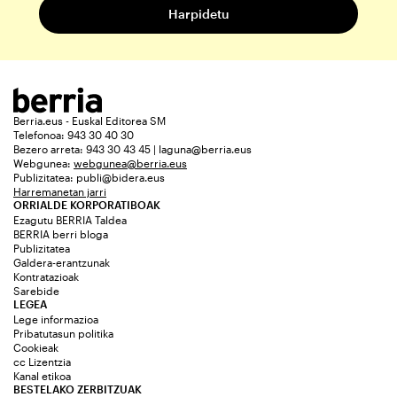
Berria.eus - Euskal Editorea SM
Telefonoa: 943 30 40 30
Bezero arreta: 943 30 43 45 | laguna@berria.eus
Webgunea:
webgunea@berria.eus
Publizitatea:
publi@bidera.eus
Harremanetan jarri
ORRIALDE KORPORATIBOAK
Ezagutu BERRIA Taldea
BERRIA berri bloga
Publizitatea
Galdera-erantzunak
Kontratazioak
Sarebide
LEGEA
Lege informazioa
Pribatutasun politika
Cookieak
cc Lizentzia
Kanal etikoa
BESTELAKO ZERBITZUAK