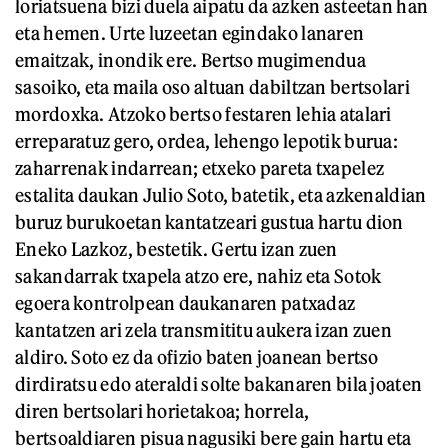
loriatsuena bizi duela aipatu da azken asteetan han
eta hemen. Urte luzeetan egindako lanaren
emaitzak, inondik ere. Bertso mugimendua
sasoiko, eta maila oso altuan dabiltzan bertsolari
mordoxka. Atzoko bertso festaren lehia atalari
erreparatuz gero, ordea, lehengo lepotik burua:
zaharrenak indarrean; etxeko pareta txapelez
estalita daukan Julio Soto, batetik, eta azkenaldian
buruz burukoetan kantatzeari gustua hartu dion
Eneko Lazkoz, bestetik. Gertu izan zuen
sakandarrak txapela atzo ere, nahiz eta Sotok
egoera kontrolpean daukanaren patxadaz
kantatzen ari zela transmititu aukera izan zuen
aldiro. Soto ez da ofizio baten joanean bertso
dirdiratsu edo ateraldi solte bakanaren bila joaten
diren bertsolari horietakoa; horrela,
bertsoaldiaren pisua nagusiki bere gain hartu eta