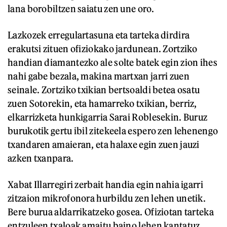
lana borobiltzen saiatu zen une oro.
Lazkozek erregulartasuna eta tarteka dirdira
erakutsi zituen ofiziokako jardunean. Zortziko
handian diamantezko ale solte batek egin zion ihes
nahi gabe bezala, makina martxan jarri zuen
seinale. Zortziko txikian bertsoaldi betea osatu
zuen Sotorekin, eta hamarreko txikian, berriz,
elkarrizketa hunkigarria Sarai Roblesekin. Buruz
burukotik gertu ibil zitekeela espero zen lehenengo
txandaren amaieran, eta halaxe egin zuen jauzi
azken txanpara.
Xabat Illarregiri zerbait handia egin nahia igarri
zitzaion mikrofonora hurbildu zen lehen unetik.
Bere burua aldarrikatzeko gosea. Ofiziotan tarteka
entzuleen txaloak amaitu baino lehen kantatuz,