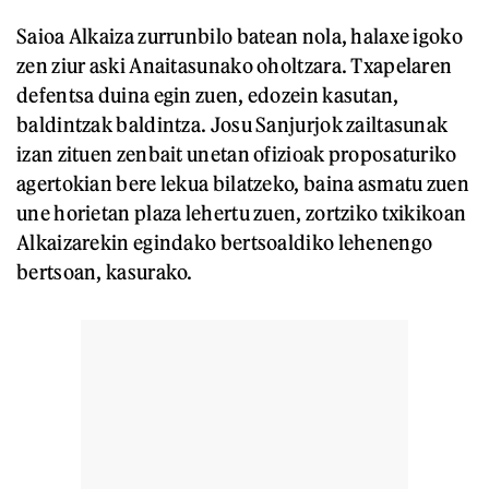
Saioa Alkaiza zurrunbilo batean nola, halaxe igoko
zen ziur aski Anaitasunako oholtzara. Txapelaren
defentsa duina egin zuen, edozein kasutan,
baldintzak baldintza. Josu Sanjurjok zailtasunak
izan zituen zenbait unetan ofizioak proposaturiko
agertokian bere lekua bilatzeko, baina asmatu zuen
une horietan plaza lehertu zuen, zortziko txikikoan
Alkaizarekin egindako bertsoaldiko lehenengo
bertsoan, kasurako.