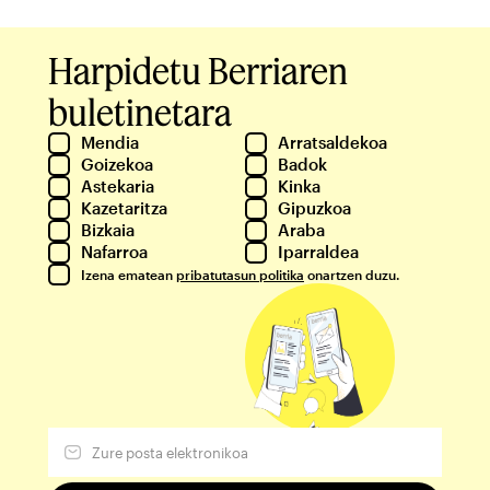
Harpidetu Berriaren
buletinetara
Mendia
Arratsaldekoa
Goizekoa
Badok
Astekaria
Kinka
Kazetaritza
Gipuzkoa
Bizkaia
Araba
Nafarroa
Iparraldea
Izena ematean
pribatutasun politika
onartzen duzu.