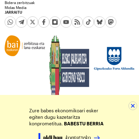
Bidera zerbitzuak
Midas Media
JARRAITU
Zure babes ekonomikoari esker
egiten dugu kazetaritza
konprometitua.
BABESTU BERRIA