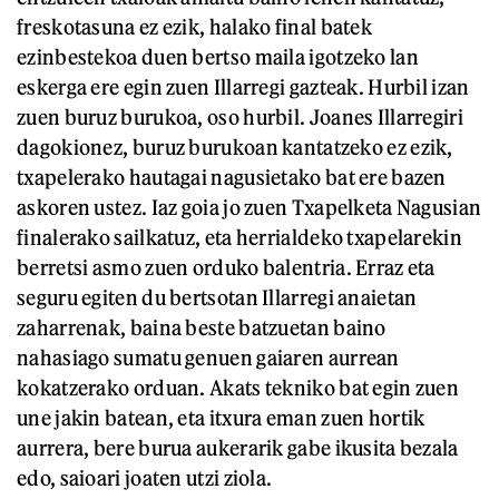
freskotasuna ez ezik, halako final batek
ezinbestekoa duen bertso maila igotzeko lan
eskerga ere egin zuen Illarregi gazteak. Hurbil izan
zuen buruz burukoa, oso hurbil. Joanes Illarregiri
dagokionez, buruz burukoan kantatzeko ez ezik,
txapelerako hautagai nagusietako bat ere bazen
askoren ustez. Iaz goia jo zuen Txapelketa Nagusian
finalerako sailkatuz, eta herrialdeko txapelarekin
berretsi asmo zuen orduko balentria. Erraz eta
seguru egiten du bertsotan Illarregi anaietan
zaharrenak, baina beste batzuetan baino
nahasiago sumatu genuen gaiaren aurrean
kokatzerako orduan. Akats tekniko bat egin zuen
une jakin batean, eta itxura eman zuen hortik
aurrera, bere burua aukerarik gabe ikusita bezala
edo, saioari joaten utzi ziola.