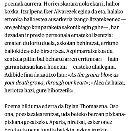
poemak aurrera. Hori euskarara nola ekarri, hahor
koxka. Itzulpena Iker Alvarezek egina da eta, halako
erronka balioestea ausarkeria izango litzatekeenez —
are gehiago konparaketa sakonik egin gabe—, har
dezadan inpresio pertsonala emateko lizentzia:
ematen du lortu duela, askotan behintzat, erritmo
baliokidea-edo birsortzea. Azpimarratzekoa da
zentzua pittin bat behartu arren erritmoari —hain
garrantzitsua kasu honetan— eusteko ahalegina.
Adibide fina da zatitxo hau: «
As the grains blow, as
your death grows, through our heart
»; «Alea da haiza,
heriotza hazi, gure bihotzetik».
Poema bilduma ederra da Dylan Thomasena. Oso
ona, poesiazalearentzat, uda beteko beroan pixkana-
pixkana gozatzeko. Aparta, niretzat, esker onez
beteta eta pena ttantta batekin, azken iruzkin