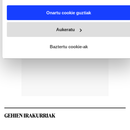
characteristics (fingerprinting)
Find out more about how your personal data is processed
Onartu cookie guztiak
and set your preferences in the
details section
.
Webgune honek cookie propioak eta hirugarrenen cookie-
Aukeratu
fitxategiak erabiltzen ditu. Zure esperientzia eta zerbitzuak
hobetzeko asmoz, cookie teknologiaz baliatzen gara. Ohar
hau onartuz gero, teknologia hori erabiltzeko baimen
esplizitua ematen diguzu.
Gehiago irakurri
Baztertu cookie-ak
GEHIEN IRAKURRIAK