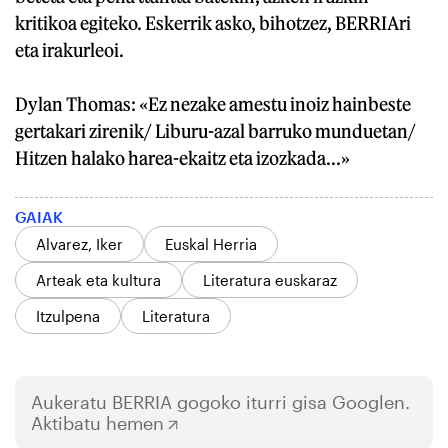
kritikoa egiteko. Eskerrik asko, bihotzez, BERRIAri
eta irakurleoi.
Dylan Thomas: «Ez nezake amestu inoiz hainbeste
gertakari zirenik/ Liburu-azal barruko munduetan/
Hitzen halako harea-ekaitz eta izozkada...»
GAIAK
Alvarez, Iker
Euskal Herria
Arteak eta kultura
Literatura euskaraz
Itzulpena
Literatura
Aukeratu
BERRIA
gogoko iturri gisa Googlen.
Aktibatu hemen