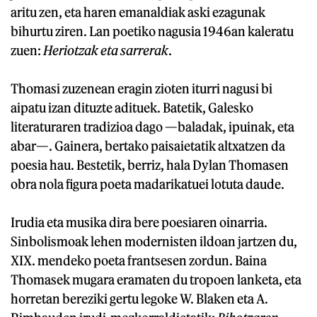
aritu zen, eta haren emanaldiak aski ezagunak
bihurtu ziren. Lan poetiko nagusia 1946an kaleratu
zuen:
Heriotzak eta sarrerak
.
Thomasi zuzenean eragin zioten iturri nagusi bi
aipatu izan dituzte adituek. Batetik, Galesko
literaturaren tradizioa dago —baladak, ipuinak, eta
abar—. Gainera, bertako paisaietatik altxatzen da
poesia hau. Bestetik, berriz, hala Dylan Thomasen
obra nola figura poeta madarikatuei lotuta daude.
Irudia eta musika dira bere poesiaren oinarria.
Sinbolismoak lehen modernisten ildoan jartzen du,
XIX. mendeko poeta frantsesen zordun. Baina
Thomasek mugara eramaten du tropoen lanketa, eta
horretan bereziki gertu legoke W. Blaken eta A.