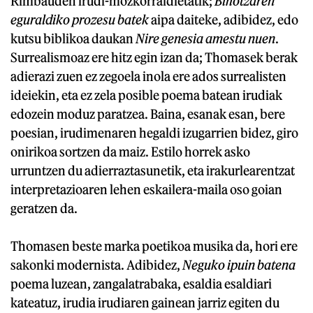
Rimbauden irudi-mozkorraldietatik;
Bihotzaren
eguraldiko prozesu batek
aipa daiteke, adibidez, edo
kutsu biblikoa daukan
Nire genesia amestu nuen
.
Surrealismoaz ere hitz egin izan da; Thomasek berak
adierazi zuen ez zegoela inola ere ados surrealisten
ideiekin, eta ez zela posible poema batean irudiak
edozein moduz paratzea. Baina, esanak esan, bere
poesian, irudimenaren hegaldi izugarrien bidez, giro
onirikoa sortzen da maiz. Estilo horrek asko
urruntzen du adierraztasunetik, eta irakurlearentzat
interpretazioaren lehen eskailera-maila oso goian
geratzen da.
Thomasen beste marka poetikoa musika da, hori ere
sakonki modernista. Adibidez,
Neguko ipuin batena
poema luzean, zangalatrabaka, esaldia esaldiari
kateatuz, irudia irudiaren gainean jarriz egiten du