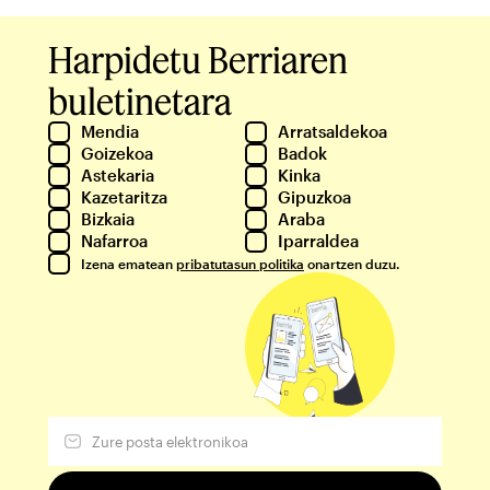
Harpidetu Berriaren
buletinetara
Mendia
Arratsaldekoa
Goizekoa
Badok
Astekaria
Kinka
Kazetaritza
Gipuzkoa
Bizkaia
Araba
Nafarroa
Iparraldea
Izena ematean
pribatutasun politika
onartzen duzu.