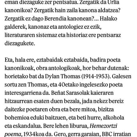
eman diezaguke zer pentsatua. Zergatik da Urlia
kanonikoa? Zergatik hain zaila kanona aldatzea?
Zergatik ez dago Berendia kanonean?... Halako
galderek, kanonaz eta antologiez ez ezik,
literaturaren sistemaz eta historiaz ere pentsaraz
diezagukete.
Eta, hala ere, eztabaidak eztabaida, badira poeta
kanonikoak, obra antologikoak, hor behar dutenak:
horietako bat da Dylan Thomas (1914-1953). Galesen
sortu zen Thomas, eta 40etako ingelesezko poeta
interesgarriena da. Beñat Sarasolak kaieraren
hitzaurrean esaten duen bezala, jada nekez bereiz
daitezke poetaren obra eta bere mitoa, bizitza
bohemioa eduki baitzuen, eta beti hurre, alkohola
eta eskandalua. Bere lehen liburua,
Hemezortzi
poema
, 1934koa da. Gero, gerra garaian, BBC irratian