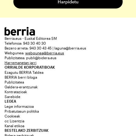
Berria.eus - Euskal Editorea SM
Telefonoa: 943 30 40 30
Bezero arreta: 943 30 43 45 | laguna@berria.eus
Webgunea:
webgunea@berria.eus
Publizitatea:
publi@bidera.eus
Harremanetan jarri
ORRIALDE KORPORATIBOAK
Ezagutu BERRIA Taldea
BERRIA berri bloga
Publizitatea
Galdera-erantzunak
Kontratazioak
Sarebide
LEGEA
Lege informazioa
Pribatutasun politika
Cookieak
cc Lizentzia
Kanal etikoa
BESTELAKO ZERBITZUAK
Bidera zerbitzuak