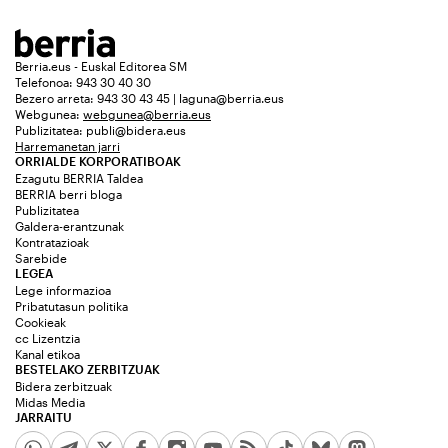
Berria.eus - Euskal Editorea SM
Telefonoa: 943 30 40 30
Bezero arreta: 943 30 43 45 | laguna@berria.eus
Webgunea:
webgunea@berria.eus
Publizitatea:
publi@bidera.eus
Harremanetan jarri
ORRIALDE KORPORATIBOAK
Ezagutu BERRIA Taldea
BERRIA berri bloga
Publizitatea
Galdera-erantzunak
Kontratazioak
Sarebide
LEGEA
Lege informazioa
Pribatutasun politika
Cookieak
cc Lizentzia
Kanal etikoa
BESTELAKO ZERBITZUAK
Bidera zerbitzuak
Midas Media
JARRAITU