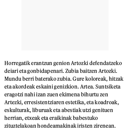
Horregatik erantzun genion Artozki defendatzeko
deiari eta gonbidapenari. Zubia baitzen Artozki.
Mundu berri baterako zubia. Gure koloreak, hitzak
eta akordeak eskaini genizkion. Artea. Suntsiketa
eragotzi nahi izan zuen ekimena bihurtu zen
Artezki, erresistentziaren estetika, eta koadroak,
eskulturak, liburuak eta abestiak utzi genituen
herrian, etxeak eta eraikinak babestuko
zituztelakoan hondeamakinak iristen zirenean.