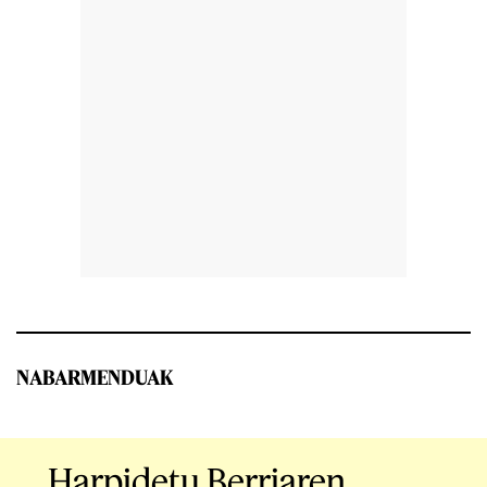
NABARMENDUAK
Harpidetu Berriaren