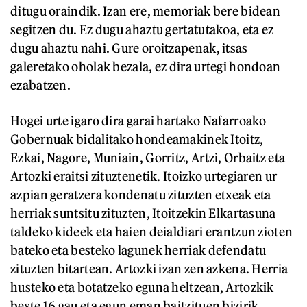
ditugu oraindik. Izan ere, memoriak bere bidean
segitzen du. Ez dugu ahaztu gertatutakoa, eta ez
dugu ahaztu nahi. Gure oroitzapenak, itsas
galeretako oholak bezala, ez dira urtegi hondoan
ezabatzen.
Hogei urte igaro dira garai hartako Nafarroako
Gobernuak bidalitako hondeamakinek Itoitz,
Ezkai, Nagore, Muniain, Gorritz, Artzi, Orbaitz eta
Artozki eraitsi zituztenetik. Itoizko urtegiaren ur
azpian geratzera kondenatu zituzten etxeak eta
herriak suntsitu zituzten, Itoitzekin Elkartasuna
taldeko kideek eta haien deialdiari erantzun zioten
bateko eta besteko lagunek herriak defendatu
zituzten bitartean. Artozki izan zen azkena. Herria
husteko eta botatzeko eguna heltzean, Artozkik
beste 16 gau eta egun eman baitzituen bizirik.