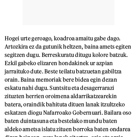
Hogei urte geroago, koadroa amaitu gabe dago.
Artozkira ez da gutunik heltzen, baina amets egiten
segitzen dugu. Berreskuratu ditugu kolore batzuk.
Ezkil gabeko elizaren hondakinek ur azpian
jarraituko dute. Beste teilatu batzuetan gabiltza
orain. Baina memoriak bere bidea egin dezan
eskatu nahi dugu. Suntsitu eta desagerrarazi
zituzten herrien oroimena aldarrikatzearekin
batera, oraindik bahituta dituen lanak itzultzeko
eskatzen diogu Nafarroako Gobernuari. Bailara oso
baten duintasuna eta bestelako mundu baten
aldeko ametsa islatu zituen borroka baten ondarea