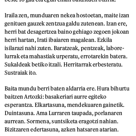
Iraila zen, munduaren nekea hostoetan, maite izan
genituen gauzek zentzua galdu zutenean. Izan ere,
herri bat desagertzea baino gehiago zegoen jokoan
herri hartan, Irati ibaiaren magalean. Ezkila
isilarazi nahi zuten. Baratzeak, pentzeak, labore-
lurrak eta mahastiak urperatu, errotarekin batera.
Sukaldeak betiko itzali. Herritarrak erbesteratu.
Sustraiak ito.
Baita mundu berri baten aldarria ere. Hura bihurtu
baitzen Artozki: basakeriari aurre egiteko
esperantza. Elkartasuna, mendekuaren gainetik.
Duintasuna. Ama Lurraren taupada, porlanaren
aurrean. Sormena, suntsiketa eragotzi nahian.
Bizitzaren edertasuna, azken hatsaren atarian.