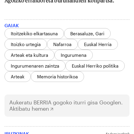
Agoizko erraldoi eta buruhandien konpartsa.
GAIAK
Itoitzekiko elkartasuna
Berasaluze, Gari
Itoizko urtegia
Nafarroa
Euskal Herria
Arteak eta kultura
Ingurumena
Ingurumenaren zaintza
Euskal Herriko politika
Arteak
Memoria historikoa
Aukeratu
BERRIA
gogoko iturri gisa Googlen.
Aktibatu hemen
IRUZKINAK
Ez dago iruzkinik