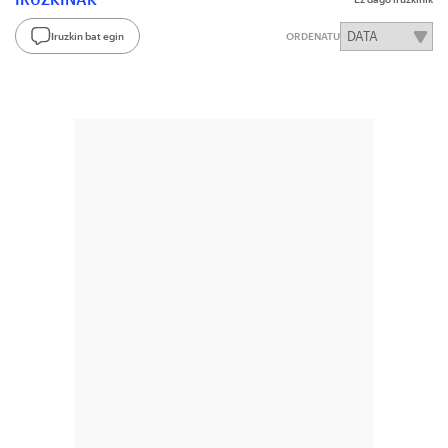
Iruzkin bat egin
ORDENATU