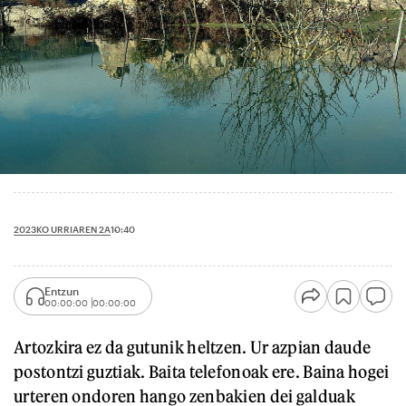
2023KO URRIAREN 2A
10:40
Entzun
00:00:00
00:00:00
Artozkira ez da gutunik heltzen. Ur azpian daude
postontzi guztiak. Baita telefonoak ere. Baina hogei
urteren ondoren hango zenbakien dei galduak