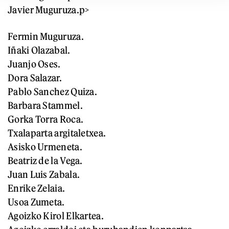
Javier Muguruza.
p>
Fermin Muguruza.
Iñaki Olazabal.
Juanjo Oses.
Dora Salazar.
Pablo Sanchez Quiza.
Barbara Stammel.
Gorka Torra Roca.
Txalaparta argitaletxea.
Asisko Urmeneta.
Beatriz de la Vega.
Juan Luis Zabala.
Enrike Zelaia.
Usoa Zumeta.
Agoizko Kirol Elkartea.