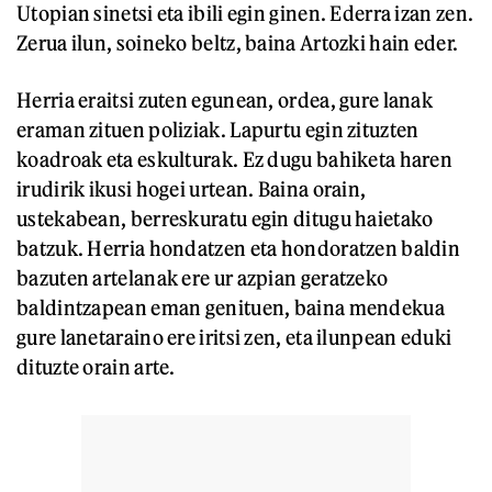
Utopian sinetsi eta ibili egin ginen. Ederra izan zen.
Zerua ilun, soineko beltz, baina Artozki hain eder.
Herria eraitsi zuten egunean, ordea, gure lanak
eraman zituen poliziak. Lapurtu egin zituzten
koadroak eta eskulturak. Ez dugu bahiketa haren
irudirik ikusi hogei urtean. Baina orain,
ustekabean, berreskuratu egin ditugu haietako
batzuk. Herria hondatzen eta hondoratzen baldin
bazuten artelanak ere ur azpian geratzeko
baldintzapean eman genituen, baina mendekua
gure lanetaraino ere iritsi zen, eta ilunpean eduki
dituzte orain arte.