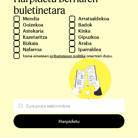
buletinetara
Mendia
Arratsaldekoa
Goizekoa
Badok
Astekaria
Kinka
Kazetaritza
Gipuzkoa
Bizkaia
Araba
Nafarroa
Iparraldea
Izena ematean
pribatutasun politika
onartzen duzu.