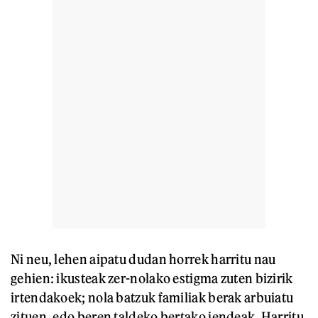
Ni neu, lehen aipatu dudan horrek harritu nau
gehien: ikusteak zer-nolako estigma zuten bizirik
irtendakoek; nola batzuk familiak berak arbuiatu
zituen, edo beren taldeko bertako jendeak. Harritu