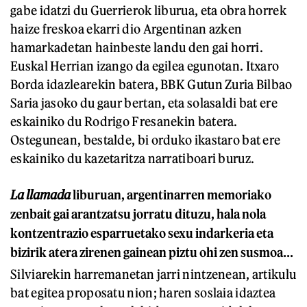
gabe idatzi du Guerrierok liburua, eta obra horrek
haize freskoa ekarri dio Argentinan azken
hamarkadetan hainbeste landu den gai horri.
Euskal Herrian izango da egilea egunotan. Itxaro
Borda idazlearekin batera, BBK Gutun Zuria Bilbao
Saria jasoko du gaur bertan, eta solasaldi bat ere
eskainiko du Rodrigo Fresanekin batera.
Ostegunean, bestalde, bi orduko ikastaro bat ere
eskainiko du kazetaritza narratiboari buruz.
La llamada
liburuan, argentinarren memoriako
zenbait gai arantzatsu jorratu dituzu, hala nola
kontzentrazio esparruetako sexu indarkeria eta
bizirik atera zirenen gainean piztu ohi zen susmoa…
Silviarekin harremanetan jarri nintzenean, artikulu
bat egitea proposatu nion; haren soslaia idaztea