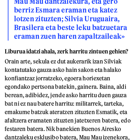
Mau Mau dantzalekura, eta gero
berriz Esmara eraman eta katez
lotzen zituzten; Silvia Uruguaira,
Brasilera eta beste leku batzuetara
eraman zuen haren zapaltzaileak»
Liburua idatzi ahala, zerk harritu zintuen gehien?
Orain arte, sekula ez dut aukerarik izan Silviak
kontatutako gauza asko hain sakon eta halako
konfiantzaz jorratzeko, egoera horiexetan
egondako pertsona batekin, gainera. Baina, aldi
berean, adibidez, jende asko harritu duen gauza
bat ni ez nau batere harritu: militarrek, tarteka,
emakume batzuk ateratzen zituzten Esmatik, eta
afaltzera eramaten zituzten jatetxeren batera, edo
festaren batera. Nik banekien Buenos Airesko
dantzaleku esklusibo batera, Mau Mau izenekora,