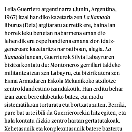
Leila Guerriero argentinarra (Junin, Argentina,
1967) itzal handiko kazetaria zen
La llamada
liburua (Deia) argitaratu aurretik ere, baina lan
horrek leku benetan nabarmena eman dio
lehendik ere ospe handiena emana zion idatz-
generoan: kazetaritza narratiboan, alegia.
La
llamada
lanean, Guerrierok Silvia Labayruren
bizitza kontatu du: Montoneros gerrillari taldeko
militantea izan zen Labayru, eta bizirik atera zen
Esma Armadaren Eskola Mekanikoko atxilotze
zentro klandestino izandakotik. Han erditu behar
izan zuen bere alabetako batez, eta modu
sistematikoan torturatu eta bortxatu zuten. Berriki,
pare bat urte ibili da Guerrierorekin hitz egiten, eta
hala kontatu dizkio zentro hartan gertatutakoak.
Xehetasunik eta konplexutasunik batere baztertu