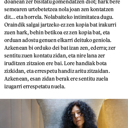
doanean zer bisitatu gomendatzen diot; hark bere
semearen urtebetetzea nola joan zen kontatzen
dit... eta horrela. Nolabaiteko intimitatea dugu.
Oraindik salgai jartzeko ez zen kopia bat irakurri
zuen hark, behin betikoa ez zen kopia bat, eta
orduan adostu genuen elkarri deituko geniola.
Azkenean bi orduko dei bat izan zen, ederra; zer
sentitu zuen kontatu zidan, eta nire lana zer
iruditzen zitzaion ere bai. Lore handiak bota
zizkidan, eta errespetu handiz aritu zitzaidan.
Azkenean, esan zidan berak ere sentitu zuela
izugarri errespetatu nuela.