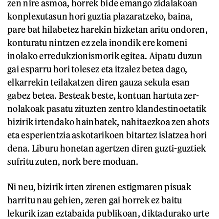
zen nire asmoa, horrek bide emango zidalakoan
konplexutasun hori guztia plazaratzeko, baina,
pare bat hilabetez harekin hizketan aritu ondoren,
konturatu nintzen ez zela inondik ere komeni
inolako erredukzionismorik egitea. Aipatu duzun
gai esparru hori tolesez eta itzalez betea dago,
elkarrekin teilakatzen diren gauza sekula esan
gabez betea. Besteak beste, kontuan hartuta zer-
nolakoak pasatu zituzten zentro klandestinoetatik
bizirik irtendako hainbatek, nahitaezkoa zen ahots
eta esperientzia askotarikoen bitartez islatzea hori
dena. Liburu honetan agertzen diren guzti-guztiek
sufritu zuten, nork bere moduan.
Ni neu, bizirik irten zirenen estigmaren pisuak
harritu nau gehien, zeren gai horrek ez baitu
lekurik izan eztabaida publikoan, diktadurako urte