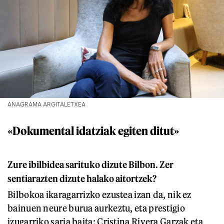
ANAGRAMA ARGITALETXEA
«Dokumental idatziak egiten ditut»
Zure ibilbidea sarituko dizute Bilbon. Zer
sentiarazten dizute halako aitortzek?
Bilbokoa ikaragarrizko ezustea izan da, nik ez
bainuen neure burua aurkeztu, eta prestigio
izugarriko saria baita: Cristina Rivera Garzak eta