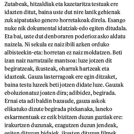
Zutabeak, hitzaldiak eta kazetaritza testuak ere
idazten ditut, baina uste dut nire lanik gehienak
zuk aipatutako genero horretakoak direla. Esango
nuke nik dokumental idatziak-edo egiten ditudala.
Eta bai, uste dut denboraren poderioz asko aldatu
naizela. Ni sekula ez naiz ibili azken orduko
albisteekin-eta: horretan ez naiz moldatzen. Beti
izan naiz narratzaile mantsoa: luze jotzen dit
begiratzeak, ikusteak, oharrak hartzeak eta
idazteak. Gauza lasterragoak ere egin ditzaket,
baina testu luzeek beti jotzen didate luze. Gauzak
eboluzionatuz joaten dira; adibidez, begirada.
Ernai eta adi baldin bazaude, gauza askok
elikatuko dizute begirada pixkanaka, laneko
eskarmentuak ez ezik bizitzen duzun guztiak ere:
irakurtzen duzunak, ezagutzen duzun jendeak,
egiten dituzun bidaiek, ikusten dituzun filmek,