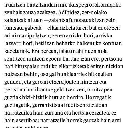
iruditzen baitzitzaidan nire ikuspegi orokorragoko
zenbait gauza azaltzea. Adibidez, zer-nolako
zalantzak nituen —zalantza funtsatuak izan zein
funtsatu gabeak— elkarrizketaturen bat ez ote zen
ari ni manipulatzen; zeren arrisku hori, arrisku
lazgarri hori, beti izan beharko baikenuke kontuan
kazetariok. Era berean, islatu nahi nuen nola
sentitzen nintzen egoera hartan; izan ere, pertsona
bati hiruzpalau orduko elkarrizketak egiten nizkion
noizean behin, oso gai hunkigarriez hitz egiten
genuen, eta gero ni etxera joaten nintzen eta
pertsona hori hantxe gelditzen zen, oroitzapen
guztiak bizi-bizirik buruan berriro. Horregatik
guztiagatik, garrantzitsua iruditzen zitzaidan
narratzailea hain zurruna eta hertsia ez izatea, ez
hain asertiboa: narratzaile horrek gauzak hain argi