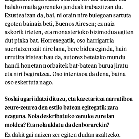
halako maila goreneko jendeak irabazi izan du.
Ezustea izan da, bai, ni orain nire bulegoan sartuta
egoten bainaiz beti, Buenos Airesen; ez naiz
askorik irteten, eta monasterioko bizimodua egiten
dut pixka bat. Horrexegatik, oso harrigarria
suertatzen zait nire lana, bere bidea eginda, hain
urrutira iristea: hau da, autorez betetako mundu
handi honetan norbaitek bat-batean burua jiratu
eta niri begiratzea. Oso intentsoa da dena, baina
oso eskertuta nago.
Soslai ugari idatzi dituzu, eta kazetaritza narratiboa
zeure-zeurea den estilo batean egitegatik zara
ezaguna. Nola deskribatuko zenuke zure lan
moldea? Eta nola aldatu da denborarekin?
Ez dakit gai naizen zer egiten dudan azaltzeko.