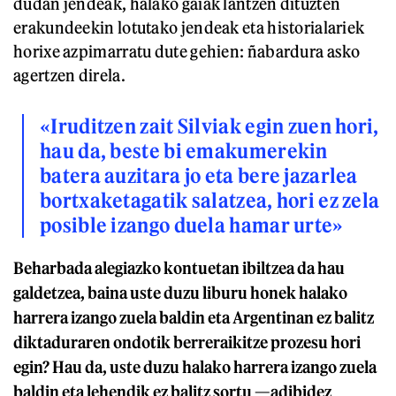
dudan jendeak, halako gaiak lantzen dituzten
erakundeekin lotutako jendeak eta historialariek
horixe azpimarratu dute gehien: ñabardura asko
agertzen direla.
«Iruditzen zait Silviak egin zuen hori,
hau da, beste bi emakumerekin
batera auzitara jo eta bere jazarlea
bortxaketagatik salatzea, hori ez zela
posible izango duela hamar urte»
Beharbada alegiazko kontuetan ibiltzea da hau
galdetzea, baina uste duzu liburu honek halako
harrera izango zuela baldin eta Argentinan ez balitz
diktaduraren ondotik berreraikitze prozesu hori
egin? Hau da, uste duzu halako harrera izango zuela
baldin eta lehendik ez balitz sortu —adibidez