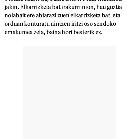
jakin. Elkarrizketa bat irakurri nion, hau guztia
nolabait ere abiarazi zuen elkarrizketa bat, eta
orduan konturatu nintzen iritzi oso sendoko
emakumea zela, baina hori besterik ez.