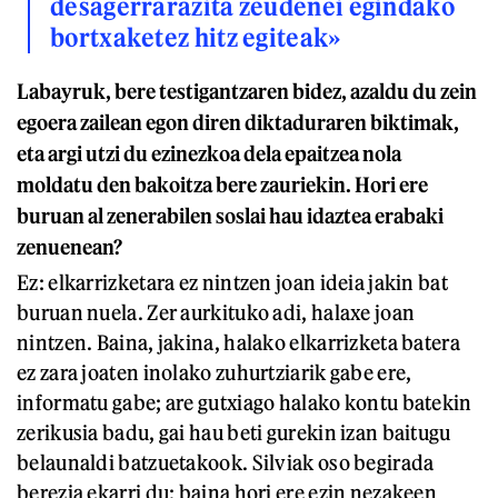
desagerrarazita zeudenei egindako
bortxaketez hitz egiteak»
Labayruk, bere testigantzaren bidez, azaldu du zein
egoera zailean egon diren diktaduraren biktimak,
eta argi utzi du ezinezkoa dela epaitzea nola
moldatu den bakoitza bere zauriekin. Hori ere
buruan al zenerabilen soslai hau idaztea erabaki
zenuenean?
Ez: elkarrizketara ez nintzen joan ideia jakin bat
buruan nuela. Zer aurkituko adi, halaxe joan
nintzen. Baina, jakina, halako elkarrizketa batera
ez zara joaten inolako zuhurtziarik gabe ere,
informatu gabe; are gutxiago halako kontu batekin
zerikusia badu, gai hau beti gurekin izan baitugu
belaunaldi batzuetakook. Silviak oso begirada
berezia ekarri du; baina hori ere ezin nezakeen