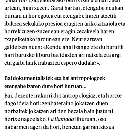
Malambo Txapelketarako berriz izena eman zuen
urtean, hain zuzen. Garai hartan, etengabe neukan
buruan ni hor egotea eta etengabe haren atzetik
ibiltzea sekulako presioa eragiten ariko zitzaiola eta
horrek zuzen-zuzenean eragin zezakeela haren
txapelketako jardunean ere. Neure artean
galdetzen nuen: «Kendu ahal izango ote du burutik
hari buruzko liburu bat idazten ari naizela eta argi
eta garbi hark irabaztea espero dudala?».
Bai dokumentalistek eta bai antropologoek
etengabe izaten dute hori buruan…
Bai, dezente irakurri dut antropologiaz, eta hortxe
dago ideia hori: zenbateraino jokatzen duen
norbaitek jokatzen ari den bezala hain justu ni
hortxe nagoelako.
La llamada
liburuan, oso
nabarmen ageri da hori, benetan garrantzitsua