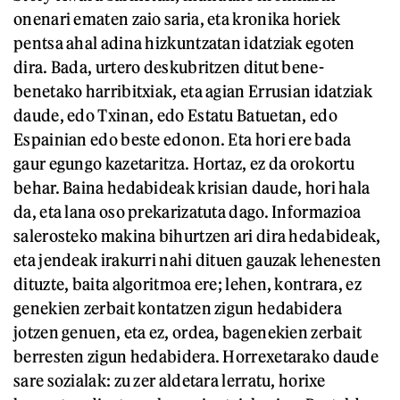
onenari ematen zaio saria, eta kronika horiek
pentsa ahal adina hizkuntzatan idatziak egoten
dira. Bada, urtero deskubritzen ditut bene-
benetako harribitxiak, eta agian Errusian idatziak
daude, edo Txinan, edo Estatu Batuetan, edo
Espainian edo beste edonon. Eta hori ere bada
gaur egungo kazetaritza. Hortaz, ez da orokortu
behar. Baina hedabideak krisian daude, hori hala
da, eta lana oso prekarizatuta dago. Informazioa
salerosteko makina bihurtzen ari dira hedabideak,
eta jendeak irakurri nahi dituen gauzak lehenesten
dituzte, baita algoritmoa ere; lehen, kontrara, ez
genekien zerbait kontatzen zigun hedabidera
jotzen genuen, eta ez, ordea, bagenekien zerbait
berresten zigun hedabidera. Horrexetarako daude
sare sozialak: zu zer aldetara lerratu, horixe