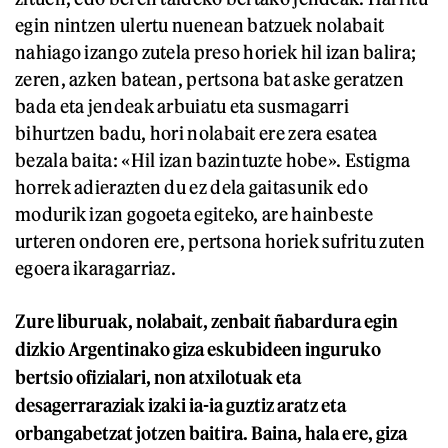
egin nintzen ulertu nuenean batzuek nolabait
nahiago izango zutela preso horiek hil izan balira;
zeren, azken batean, pertsona bat aske geratzen
bada eta jendeak arbuiatu eta susmagarri
bihurtzen badu, hori nolabait ere zera esatea
bezala baita: «Hil izan bazintuzte hobe». Estigma
horrek adierazten du ez dela gaitasunik edo
modurik izan gogoeta egiteko, are hainbeste
urteren ondoren ere, pertsona horiek sufritu zuten
egoera ikaragarriaz.
Zure liburuak, nolabait, zenbait ñabardura egin
dizkio Argentinako giza eskubideen inguruko
bertsio ofizialari, non atxilotuak eta
desagerraraziak izaki ia-ia guztiz aratz eta
orbangabetzat jotzen baitira. Baina, hala ere, giza