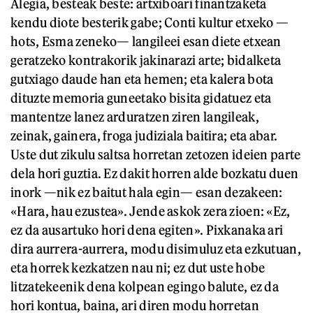
Alegia, besteak beste: artxiboari finantzaketa
kendu diote besterik gabe; Conti kultur etxeko —
hots, Esma zeneko— langileei esan diete etxean
geratzeko kontrakorik jakinarazi arte; bidalketa
gutxiago daude han eta hemen; eta kalera bota
dituzte memoria guneetako bisita gidatuez eta
mantentze lanez arduratzen ziren langileak,
zeinak, gainera, froga judiziala baitira; eta abar.
Uste dut zikulu saltsa horretan zetozen ideien parte
dela hori guztia. Ez dakit horren alde bozkatu duen
inork —nik ez baitut hala egin— esan dezakeen:
«Hara, hau ezustea». Jende askok zera zioen: «Ez,
ez da ausartuko hori dena egiten». Pixkanaka ari
dira aurrera-aurrera, modu disimuluz eta ezkutuan,
eta horrek kezkatzen nau ni; ez dut uste hobe
litzatekeenik dena kolpean egingo balute, ez da
hori kontua, baina, ari diren modu horretan