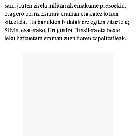
sarri joaten zirela militarrak emakume presoekin,
eta gero berriz Esmara eraman eta katez lotzen
zituztela. Eta banekien bidaiak ere egiten zituztela;
Silvia, esaterako, Uruguaira, Brasilera eta beste
leku batzuetara eraman zuen haren zapaltzaileak.