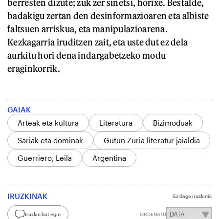
berresten dizute; zuk zer sinetsi, horixe. Bestalde,
badakigu zertan den desinformazioaren eta albiste
faltsuen arriskua, eta manipulazioarena.
Kezkagarria iruditzen zait, eta uste dut ez dela
aurkitu hori dena indargabetzeko modu
eraginkorrik.
GAIAK
Arteak eta kultura
Literatura
Bizimoduak
Sariak eta dominak
Gutun Zuria literatur jaialdia
Guerriero, Leila
Argentina
IRUZKINAK
Ez dago iruzkinik
Iruzkin bat egin
ORDENATU