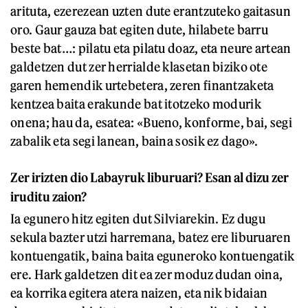
arituta, ezerezean uzten dute erantzuteko gaitasun
oro. Gaur gauza bat egiten dute, hilabete barru
beste bat…: pilatu eta pilatu doaz, eta neure artean
galdetzen dut zer herrialde klasetan biziko ote
garen hemendik urtebetera, zeren finantzaketa
kentzea baita erakunde bat itotzeko modurik
onena; hau da, esatea: «Bueno, konforme, bai, segi
zabalik eta segi lanean, baina sosik ez dago».
Zer irizten dio Labayruk liburuari? Esan al dizu zer
iruditu zaion?
Ia egunero hitz egiten dut Silviarekin. Ez dugu
sekula bazter utzi harremana, batez ere liburuaren
kontuengatik, baina baita eguneroko kontuengatik
ere. Hark galdetzen dit ea zer moduz dudan oina,
ea korrika egitera atera naizen, eta nik bidaian