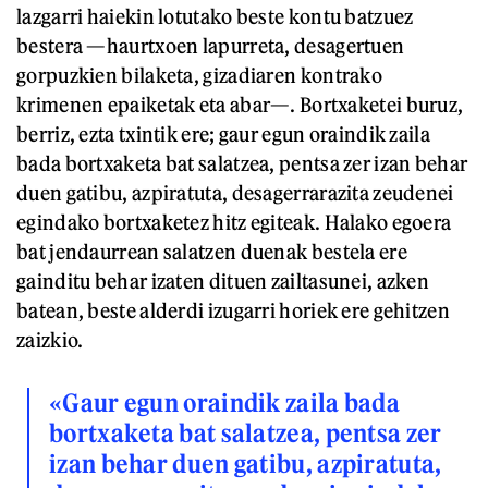
lazgarri haiekin lotutako beste kontu batzuez
bestera —haurtxoen lapurreta, desagertuen
gorpuzkien bilaketa, gizadiaren kontrako
krimenen epaiketak eta abar—. Bortxaketei buruz,
berriz, ezta txintik ere; gaur egun oraindik zaila
bada bortxaketa bat salatzea, pentsa zer izan behar
duen gatibu, azpiratuta, desagerrarazita zeudenei
egindako bortxaketez hitz egiteak. Halako egoera
bat jendaurrean salatzen duenak bestela ere
gainditu behar izaten dituen zailtasunei, azken
batean, beste alderdi izugarri horiek ere gehitzen
zaizkio.
«Gaur egun oraindik zaila bada
bortxaketa bat salatzea, pentsa zer
izan behar duen gatibu, azpiratuta,