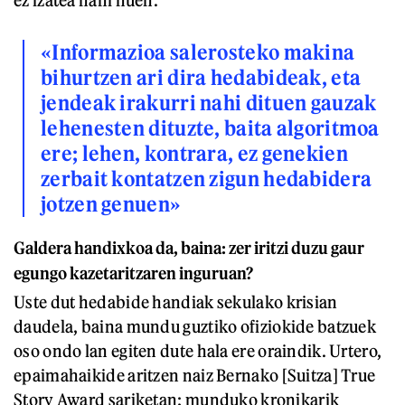
ez izatea nahi nuen.
«Informazioa salerosteko makina
bihurtzen ari dira hedabideak, eta
jendeak irakurri nahi dituen gauzak
lehenesten dituzte, baita algoritmoa
ere; lehen, kontrara, ez genekien
zerbait kontatzen zigun hedabidera
jotzen genuen»
Galdera handixkoa da, baina: zer iritzi duzu gaur
egungo kazetaritzaren inguruan?
Uste dut hedabide handiak sekulako krisian
daudela, baina mundu guztiko ofiziokide batzuek
oso ondo lan egiten dute hala ere oraindik. Urtero,
epaimahaikide aritzen naiz Bernako [Suitza] True
Story Award sariketan; munduko kronikarik