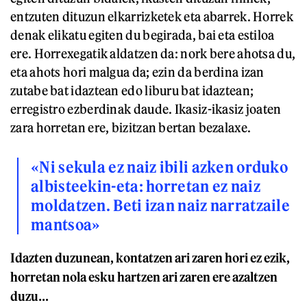
entzuten dituzun elkarrizketek eta abarrek. Horrek
denak elikatu egiten du begirada, bai eta estiloa
ere. Horrexegatik aldatzen da: nork bere ahotsa du,
eta ahots hori malgua da; ezin da berdina izan
zutabe bat idaztean edo liburu bat idaztean;
erregistro ezberdinak daude. Ikasiz-ikasiz joaten
zara horretan ere, bizitzan bertan bezalaxe.
«Ni sekula ez naiz ibili azken orduko
albisteekin-eta: horretan ez naiz
moldatzen. Beti izan naiz narratzaile
mantsoa»
Idazten duzunean, kontatzen ari zaren hori ez ezik,
horretan nola esku hartzen ari zaren ere azaltzen
duzu…