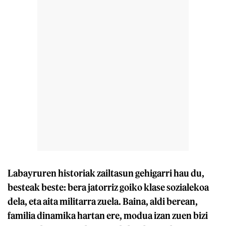
Labayruren historiak zailtasun gehigarri hau du,
besteak beste: bera jatorriz goiko klase sozialekoa
dela, eta aita militarra zuela. Baina, aldi berean,
familia dinamika hartan ere, modua izan zuen bizi