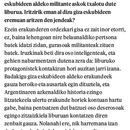
eskubideen aldeko militante askok txalotu dute
liburua. Iritzirik eman al dizu giza eskubideen
eremuan aritzen den jendeak?
Ezein erakunderen ordezkari gisa ez zait inor etorri,
ez, baina lehengoan nire belaunaldiko pertsona
batek idatzi zidan, gurasoak militanteak zituen
batek. Iruzkinak beti dira oso inteligenteak, eta
gehien nabarmentzen dutena zera da: liburuko
protagonistek kontakizun hori auzitan jarri izana.
Badakigu giza eskubideen aldeko erakundeek
gauza heroiko eta ausartak egin dituztela, eta
Argentinaren azkenaldiko historia ezingo
litzatekeela ulertu erakunde horiek kontuan hartu
gabe, baina pentsatzen dut batzuei oso deserosoak
egingo zitzaizkiela liburuan kontatzen diren
zenbait gauza. Nolanahi ere, nik harremana izan