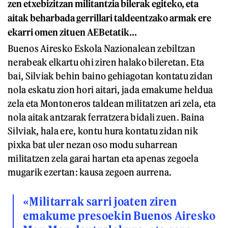
zen etxebizitzan militantzia bilerak egiteko, eta
aitak beharbada gerrillari taldeentzako armak ere
ekarri omen zituen AEBetatik…
Buenos Airesko Eskola Nazionalean zebiltzan
nerabeak elkartu ohi ziren halako bileretan. Eta
bai, Silviak behin baino gehiagotan kontatu zidan
nola eskatu zion hori aitari, jada emakume heldua
zela eta Montoneros taldean militatzen ari zela, eta
nola aitak antzarak ferratzera bidali zuen. Baina
Silviak, hala ere, kontu hura kontatu zidan nik
pixka bat uler nezan oso modu suharrean
militatzen zela garai hartan eta apenas zegoela
mugarik ezertan: kausa zegoen aurrena.
«Militarrak sarri joaten ziren
emakume presoekin Buenos Airesko