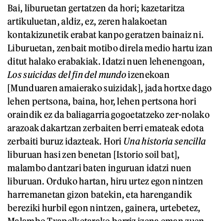
Bai, liburuetan gertatzen da hori; kazetaritza
artikuluetan, aldiz, ez, zeren halakoetan
kontakizunetik erabat kanpo geratzen bainaiz ni.
Liburuetan, zenbait motibo direla medio hartu izan
ditut halako erabakiak. Idatzi nuen lehenengoan,
Los suicidas del fin del mundo
izenekoan
[Munduaren amaierako suizidak], jada hortxe dago
lehen pertsona, baina, hor, lehen pertsona hori
oraindik ez da baliagarria gogoetatzeko zer-nolako
arazoak dakartzan zerbaiten berri emateak edota
zerbaiti buruz idazteak. Hori
Una historia sencilla
liburuan hasi zen benetan [Istorio soil bat],
malambo dantzari baten inguruan idatzi nuen
liburuan. Orduko hartan, hiru urtez egon nintzen
harremanetan gizon batekin, eta harengandik
bereziki hurbil egon nintzen, gainera, urtebetez,