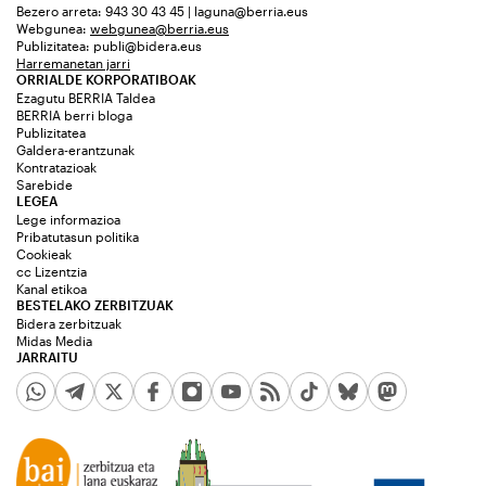
Bezero arreta: 943 30 43 45 | laguna@berria.eus
Webgunea:
webgunea@berria.eus
Publizitatea:
publi@bidera.eus
Harremanetan jarri
ORRIALDE KORPORATIBOAK
Ezagutu BERRIA Taldea
BERRIA berri bloga
Publizitatea
Galdera-erantzunak
Kontratazioak
Sarebide
LEGEA
Lege informazioa
Pribatutasun politika
Cookieak
cc Lizentzia
Kanal etikoa
BESTELAKO ZERBITZUAK
Bidera zerbitzuak
Midas Media
JARRAITU