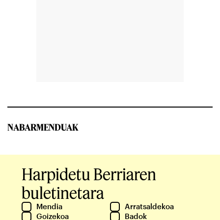
NABARMENDUAK
Harpidetu Berriaren
buletinetara
Mendia
Arratsaldekoa
Goizekoa
Badok