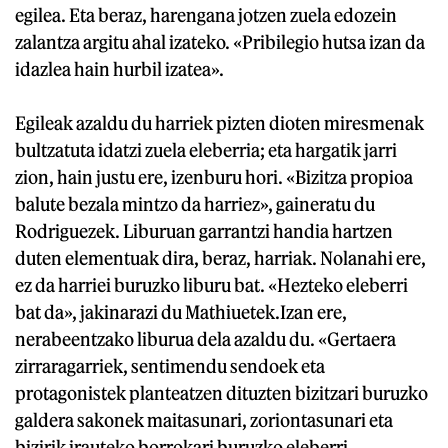
egilea. Eta beraz, harengana jotzen zuela edozein
zalantza argitu ahal izateko. «Pribilegio hutsa izan da
idazlea hain hurbil izatea».
Egileak azaldu du harriek pizten dioten miresmenak
bultzatuta idatzi zuela eleberria; eta hargatik jarri
zion, hain justu ere, izenburu hori. «Bizitza propioa
balute bezala mintzo da harriez», gaineratu du
Rodriguezek. Liburuan garrantzi handia hartzen
duten elementuak dira, beraz, harriak. Nolanahi ere,
ez da harriei buruzko liburu bat. «Hezteko eleberri
bat da», jakinarazi du Mathiuetek.Izan ere,
nerabeentzako liburua dela azaldu du. «Gertaera
zirraragarriek, sentimendu sendoek eta
protagonistek planteatzen dituzten bizitzari buruzko
galdera sakonek maitasunari, zoriontasunari eta
bizirik irauteko borrokari buruzko eleberri