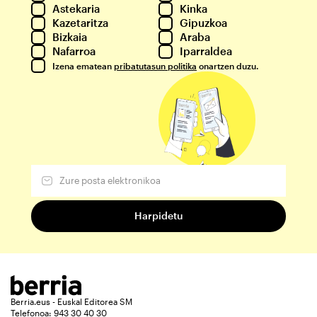
Astekaria
Kinka
Kazetaritza
Gipuzkoa
Bizkaia
Araba
Nafarroa
Iparraldea
Izena ematean
pribatutasun politika
onartzen duzu.
Berria.eus - Euskal Editorea SM
Telefonoa: 943 30 40 30