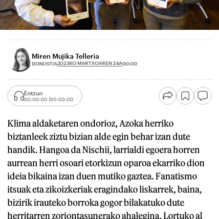
Miren Mujika Telleria
2023KO MARTXOAREN 24A
DONOSTIA
00:00
Entzun
00:00:00
00:00:00
Klima aldaketaren ondorioz, Azoka herriko
biztanleek ziztu bizian alde egin behar izan dute
handik. Hangoa da Nischii, larrialdi egoera horren
aurrean herri osoari etorkizun oparoa ekarriko dion
ideia bikaina izan duen mutiko gaztea. Fanatismo
itsuak eta zikoizkeriak eragindako liskarrek, baina,
bizirik irauteko borroka gogor bilakatuko dute
herritarren zoriontasunerako ahalegina. Lortuko al