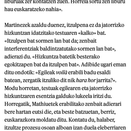
liburuak zer kontatzen zuen. Horrela sortu zen liburu
hau euskaratzeko nahia».
Martinezek azaldu duenez, itzulpena ez da jatorrizko
hizkuntzan idatzitako testuaren «kalko» bat.
«Itzulpen bat sormen lan bat da; zenbait
interferentziak baldintzatutako sormen lan bat»,
adierazi du. «Hizkuntza batetik besterako
egokitzapen bat da itzulpen bat». Adibide ugari eman
ditu ondotik: «Egileak
voilà
erabili badu esaldi
batean, zergatik itzuliko dit nik
hara hor
jarrita?»
.
Modu horretan, testuak egilearen eta jatorrizko
hizkuntzaren esentzia galduko lukeela iritzi du.
Horregatik, Mathiuetek erabilitako zenbait adierari
bere hartan eutsi die, eta beste batzuetan, berriz,
euskarazkora moldatu ditu. Kontatu du, halaber,
itzultze prozesu osoan alboan izan duela eleberriaren