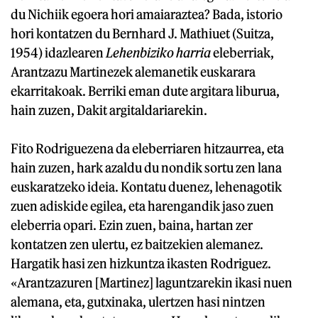
du Nichiik egoera hori amaiaraztea? Bada, istorio
hori kontatzen du Bernhard J. Mathiuet (Suitza,
1954) idazlearen
Lehenbiziko harria
eleberriak,
Arantzazu Martinezek alemanetik euskarara
ekarritakoak. Berriki eman dute argitara liburua,
hain zuzen, Dakit argitaldariarekin.
Fito Rodriguezena da eleberriaren hitzaurrea, eta
hain zuzen, hark azaldu du nondik sortu zen lana
euskaratzeko ideia. Kontatu duenez, lehenagotik
zuen adiskide egilea, eta harengandik jaso zuen
eleberria opari. Ezin zuen, baina, hartan zer
kontatzen zen ulertu, ez baitzekien alemanez.
Hargatik hasi zen hizkuntza ikasten Rodriguez.
«Arantzazuren [Martinez] laguntzarekin ikasi nuen
alemana, eta, gutxinaka, ulertzen hasi nintzen