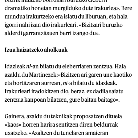
dramatiko honetan murgilduko dute irakurlea». Bere
mundua irakurtzeko era islatu du liburuan, eta hala
igorri nahi izan dio irakurleari. «Bizitzari buruzko
alderdi garrantzitsuen berri izango du».
Izua haizatzeko aholkuak
Idazleak
ni
-an bilatu du eleberriaren zentzua. Hala
azaldu du Martinezek:«Bizitzen ari garen une kaotiko
eta bortitzaren aurrean,
ni
-a bilatu du idazleak.
Irakurleari iradokitzen dio, beraz, ez dadila saiatu
zentzua kanpoan bilatzen, gure baitan baitago».
Gainera, azaldu du teknikak proposatzen dituela
«kaos» horren harira sentitzen diren beldurrak
uxatzeko. «Azaltzen du tunelaren amaieran