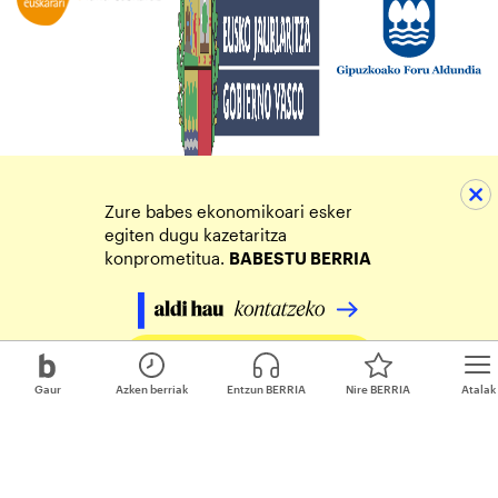
Zure babes ekonomikoari esker
egiten dugu kazetaritza
konprometitua.
BABESTU BERRIA
Egin zure ekarpena
Gaur
Azken berriak
Entzun BERRIA
Nire BERRIA
Atalak