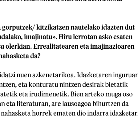
 gorputzek/ kitzikatzen nautelako idazten dut
udalako, imajinatu». Hiru lerrotan asko esaten
ta
olerkian. Errealitatearen eta imajinazioaren
 nahasketa da?
 idatzi nuen azkenetarikoa. Idazketaren ingurua
ntzen, eta konturatu nintzen desirak bietatik
tatetik eta irudimenetik. Bien arteko muga oso
an eta literaturan, are lausoagoa bihurtzen da
, nahasketa horrek ematen dio indarra idazketar