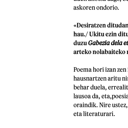
askoren ondorio.
«Desiratzen ditudan
hau./ Ukitu ezin dit
duzu
Gabezia dela e
arteko nolabaiteko
Poema hori izan zen
hausnartzen aritu ni
behar duela, erreali
lausoa da, eta,poesi
oraindik. Nire ustez
eta literaturari.