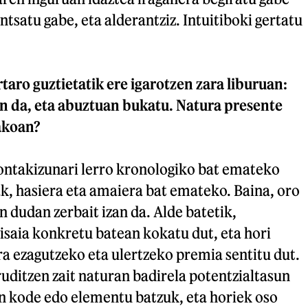
tsatu gabe, eta alderantziz. Intuitiboki gertatu
rtaro guztietatik ere igarotzen zara liburuan:
n da, eta abuztuan bukatu. Natura presente
akoan?
kontakizunari lerro kronologiko bat emateko
ak, hasiera eta amaiera bat emateko. Baina, oro
n dudan zerbait izan da. Alde batetik,
isaia konkretu batean kokatu dut, eta hori
a ezagutzeko eta ulertzeko premia sentitu dut.
iruditzen zait naturan badirela potentzialtasun
n kode edo elementu batzuk, eta horiek oso