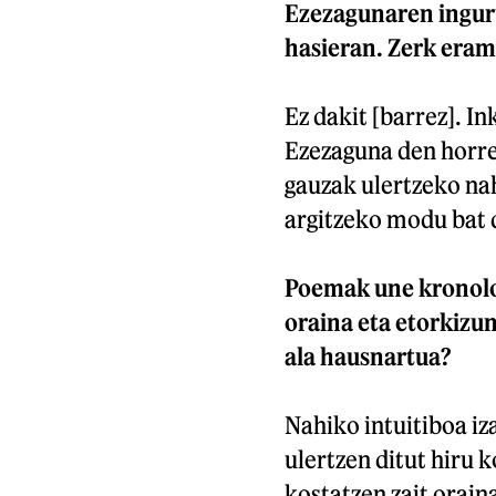
Ezezagunaren ingur
hasieran. Zerk eram
Ez dakit [barrez]. In
Ezezaguna den horrek
gauzak ulertzeko nah
argitzeko modu bat d
Poemak une kronolog
oraina eta etorkizun
ala hausnartua?
Nahiko intuitiboa iz
ulertzen ditut hiru 
kostatzen zait orain