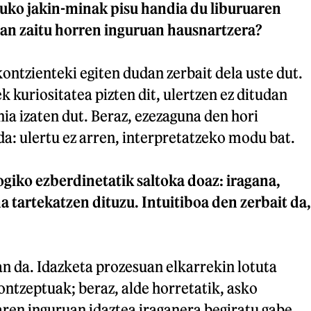
uko jakin-minak pisu handia du liburuaren
an zaitu horren inguruan hausnartzera?
kontzienteki egiten dudan zerbait dela uste dut.
 kuriositatea pizten dit, ulertzen ez ditudan
ia izaten dut. Beraz, ezezaguna den hori
a: ulertu ez arren, interpretatzeko modu bat.
iko ezberdinetatik saltoka doaz: iragana,
a tartekatzen dituzu. Intuitiboa den zerbait da,
an da. Idazketa prozesuan elkarrekin lotuta
kontzeptuak; beraz, alde horretatik, asko
aren inguruan idaztea iraganera begiratu gabe