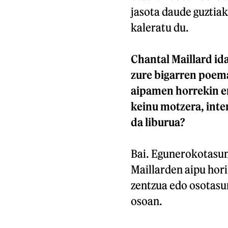
jasota daude guztiak
kaleratu du.
Chantal Maillard ida
zure bigarren poema
aipamen horrekin em
keinu motzera, inter
da liburua?
Bai. Egunerokotasune
Maillarden aipu hori
zentzua edo osotasun
osoan.