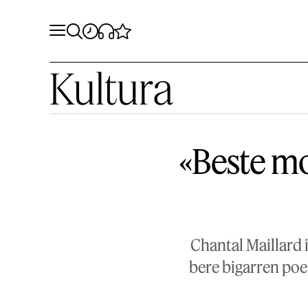
Kultura
«Beste m
Chantal Maillard 
bere bigarren poem