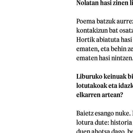
Nolatan hasi zinen l
Poema batzuk aurrez
kontakizun bat osatz
Hortik abiatuta hasi
ematen, eta behin ze
ematen hasi nintzen
Liburuko keinuak bi
lotutakoak eta idaz
elkarren artean?
Baietz esango nuke. 
lotura dute: historia
duen ahotsa dago, be