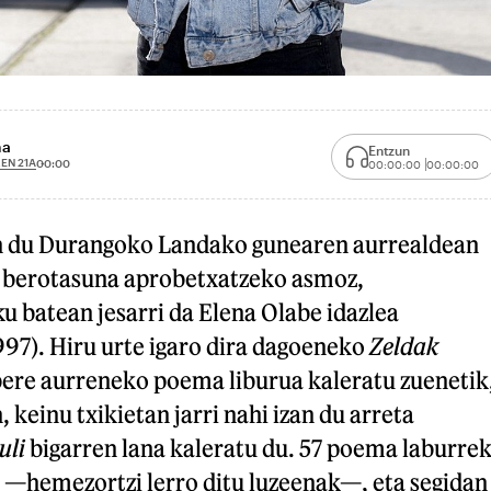
na
Entzun
EN 21A
00:00
00:00:00
00:00:00
en du Durangoko Landako gunearen aurrealdean
o berotasuna aprobetxatzeko asmoz,
 batean jesarri da Elena Olabe idazlea
997). Hiru urte igaro dira dagoeneko
Zeldak
 bere aurreneko poema liburua kaleratu zuenetik
 keinu txikietan jarri nahi izan du arreta
uli
bigarren lana kaleratu du. 57 poema laburre
a —hemezortzi lerro ditu luzeenak—, eta segidan