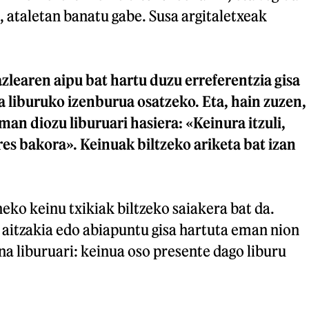
, ataletan banatu gabe. Susa argitaletxeak
zlearen aipu bat hartu duzu erreferentzia gisa
 liburuko izenburua osatzeko. Eta, hain zuzen,
an diozu liburuari hasiera: «Keinura itzuli,
es bakora». Keinuak biltzeko ariketa bat izan
ko keinu txikiak biltzeko saiakera bat da.
 aitzakia edo abiapuntu gisa hartuta eman nion
a liburuari: keinua oso presente dago liburu