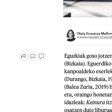
Olatz Enzunza Mallo
2023KO OTSAILAR
DURANGO
Eguzkiak goxo jotz
(Bizkaia). Eguerdik
kanpoaldeko eserleku
(Durango, Bizkaia, 1
(Balea Zuria, 2019)
eta, oraingo honetan,
idazleak:
Keinura itz
osatzen dute liburu