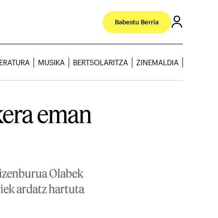
Babestu Berria
TERATURA
MUSIKA
BERTSOLARITZA
ZINEMALDIA
kera eman
o izenburua Olabek
riek ardatz hartuta