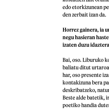
edo etorkizunean pen
den zerbait izan da.
Horrez gainera, ia u
negu hasieran haste
izaten duzu idazter
Bai, oso. Liburuko 
baliatu ditut urtaro
har, oso presente iza
kontakizuna bera pa
deskribatzeko, natur
Beste alde batetik, 
poetiko handia dute