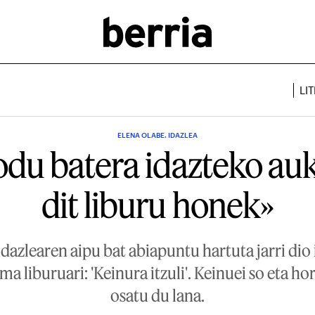
LI
ELENA OLABE. IDAZLEA
odu batera idazteko au
dit liburu honek»
idazlearen aipu bat abiapuntu hartuta jarri di
a liburuari: 'Keinura itzuli'. Keinuei so eta ho
osatu du lana.