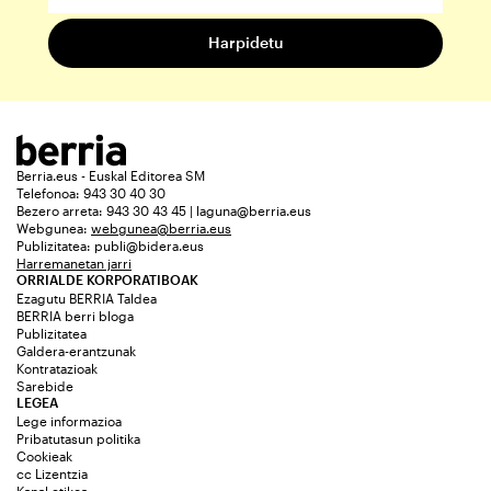
Berria.eus - Euskal Editorea SM
Telefonoa: 943 30 40 30
Bezero arreta: 943 30 43 45 | laguna@berria.eus
Webgunea:
webgunea@berria.eus
Publizitatea:
publi@bidera.eus
Harremanetan jarri
ORRIALDE KORPORATIBOAK
Ezagutu BERRIA Taldea
BERRIA berri bloga
Publizitatea
Galdera-erantzunak
Kontratazioak
Sarebide
LEGEA
Lege informazioa
Pribatutasun politika
Cookieak
cc Lizentzia
Kanal etikoa