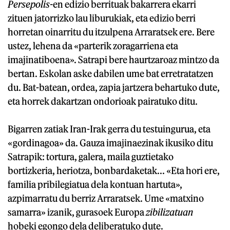
Persepolis-
en edizio berrituak bakarrera ekarri
zituen jatorrizko lau liburukiak, eta edizio berri
horretan oinarritu du itzulpena Arraratsek ere. Bere
ustez, lehena da «parterik zoragarriena eta
imajinatiboena». Satrapi bere haurtzaroaz mintzo da
bertan. Eskolan aske dabilen ume bat erretratatzen
du. Bat-batean, ordea, zapia jartzera behartuko dute,
eta horrek dakartzan ondorioak pairatuko ditu.
Bigarren zatiak Iran-Irak gerra du testuingurua, eta
«gordinagoa» da. Gauza imajinaezinak ikusiko ditu
Satrapik: tortura, galera, maila guztietako
bortizkeria, heriotza, bonbardaketak... «Eta hori ere,
familia pribilegiatua dela kontuan hartuta»,
azpimarratu du berriz Arraratsek. Ume «matxino
samarra» izanik, gurasoek Europa
zibilizatuan
hobeki egongo dela deliberatuko dute.