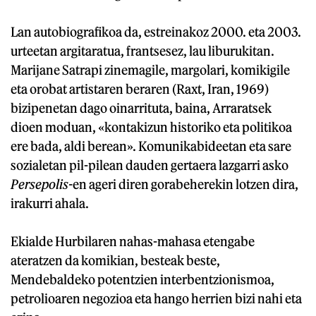
Lan autobiografikoa da, estreinakoz 2000. eta 2003.
urteetan argitaratua, frantsesez, lau liburukitan.
Marijane Satrapi zinemagile, margolari, komikigile
eta orobat artistaren beraren (Raxt, Iran, 1969)
bizipenetan dago oinarrituta, baina, Arraratsek
dioen moduan, «kontakizun historiko eta politikoa
ere bada, aldi berean». Komunikabideetan eta sare
sozialetan pil-pilean dauden gertaera lazgarri asko
Persepolis-
en ageri diren gorabeherekin lotzen dira,
irakurri ahala.
Ekialde Hurbilaren nahas-mahasa etengabe
ateratzen da komikian, besteak beste,
Mendebaldeko potentzien interbentzionismoa,
petrolioaren negozioa eta hango herrien bizi nahi eta