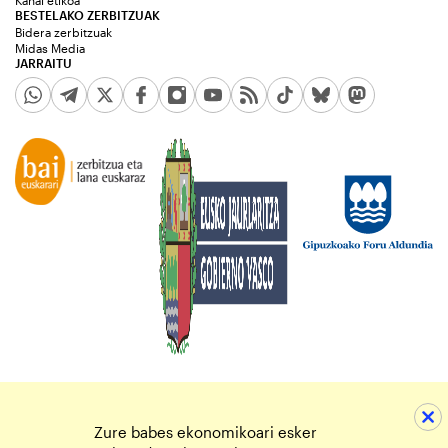
BESTELAKO ZERBITZUAK
Bidera zerbitzuak
Midas Media
JARRAITU
Zure babes ekonomikoari esker