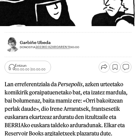
Garbiñe Ubeda
2023KO AZAROAREN 11
DONOSTIA
00:00
Entzun
00:00:00
00:00:00
Lan erreferentziala da
Persepolis
, azken urteetako
komikirik goraipatuenetako bat, eta izatez mardula,
bai bolumenaz, baita mamiz ere: «Orri bakoitzean
perlak daude», dio Irene Arraratsek, frantsesetik
euskarara ekartzeaz arduratu den itzultzaile eta
BERRIAko euskara taldeko arduradunak. Elkar eta
Reservoir Books argitaletxeek plazaratu dute.