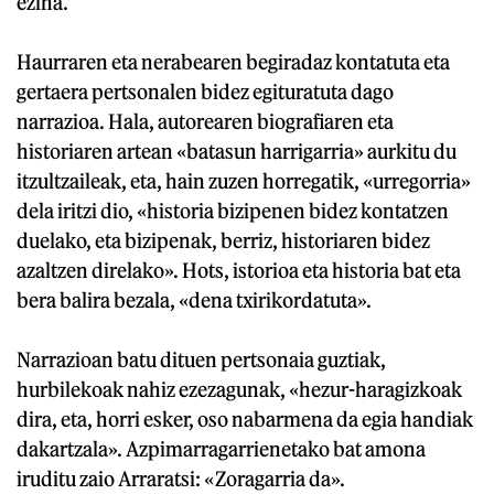
ezina.
Haurraren eta nerabearen begiradaz kontatuta eta
gertaera pertsonalen bidez egituratuta dago
narrazioa. Hala, autorearen biografiaren eta
historiaren artean «batasun harrigarria» aurkitu du
itzultzaileak, eta, hain zuzen horregatik, «urregorria»
dela iritzi dio, «historia bizipenen bidez kontatzen
duelako, eta bizipenak, berriz, historiaren bidez
azaltzen direlako». Hots, istorioa eta historia bat eta
bera balira bezala, «dena txirikordatuta».
Narrazioan batu dituen pertsonaia guztiak,
hurbilekoak nahiz ezezagunak, «hezur-haragizkoak
dira, eta, horri esker, oso nabarmena da egia handiak
dakartzala». Azpimarragarrienetako bat amona
iruditu zaio Arraratsi: «Zoragarria da».