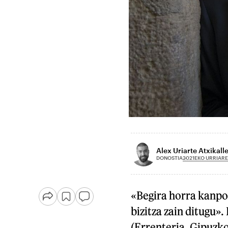
Alex Uriarte Atxikall
2021EKO URRIARE
DONOSTIA
«Begira horra kanpo
bizitza zain ditugu
(Errenteria, Gipuzko