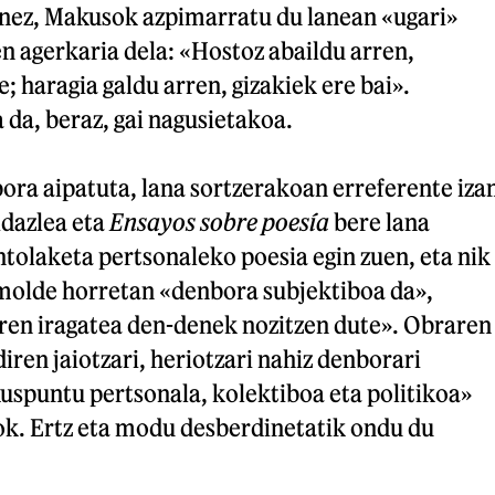
nez, Makusok azpimarratu du lanean «ugari»
n agerkaria dela: «Hostoz abaildu arren,
; haragia galdu arren, gizakiek ere bai».
da, beraz, gai nagusietakoa.
ora aipatuta, lana sortzerakoan erreferente iza
idazlea eta
Ensayos sobre poesía
bere lana
ntolaketa pertsonaleko poesia egin zuen, eta nik
 molde horretan «denbora subjektiboa da»,
aren iragatea den-denek nozitzen dute». Obraren
iren jaiotzari, heriotzari nahiz denborari
uspuntu pertsonala, kolektiboa eta politikoa»
ok. Ertz eta modu desberdinetatik ondu du