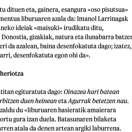
u dituen eta, gainera, esangura «oso pisutsua»
mentua liburuaren azala da: Imanol Larrinagak
laneko ideiak «maisuki» irudikatu ditu,
Donostia, gizakiak, natura eta ilunabarra batze
eri da azalean, baina desenfokatuta dago; izatez,
arri, desenfokatuta egon ohi da».
 heriotza
atitan egituratuta dago:
Oinazea hari batean
arbitzen duen heinean
eta
Agurrak betetzen nau.
zaldu du «liburuaren hasieratik amaierara
ortu gura izan duela. Batasunaren bilaketa
arren atala da denen artean argiki laburrena.