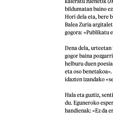
kaleratu zuenetik (
H
bildumatan baino ez 
Hori dela eta, bere 
Balea Zuria argital
gogora: «Publikatu e
Dena dela, urteetan 
gogor baina pozgarr
helburu duen poesia
eta oso benetakoa».
idazten izandako «se
Hala eta guztiz, sen
du. Eguneroko esperi
handienak: «Ez da er