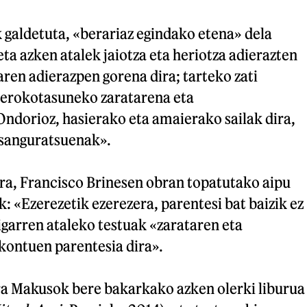
 galdetuta, «berariaz egindako etena» dela
eta azken atalek jaiotza eta heriotza adierazten
aren adierazpen gorena dira; tarteko zati
unerokotasuneko zaratarena eta
ndorioz, hasierako eta amaierako sailak dira,
esanguratsuenak».
era, Francisco Brinesen obran topatutako aipu
: «Ezerezetik ezerezera, parentesi bat baizik ez
garren ataleko testuak «zarataren eta
kontuen parentesia dira».
ira Makusok bere bakarkako azken olerki liburua