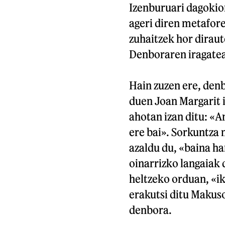
Izenburuari dagokio
ageri diren metafore
zuhaitzek hor diraute
Denboraren iragatea 
Hain zuzen ere, denb
duen Joan Margarit 
ahotan izan ditu: «A
ere bai». Sorkuntza
azaldu du, «baina h
oinarrizko langaiak d
heltzeko orduan, «ik
erakutsi ditu Makus
denbora.