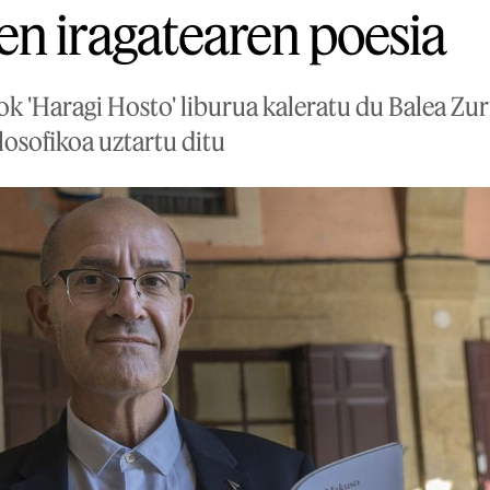
n iragatearen poesia
'Haragi Hosto' liburua kaleratu du Balea Zuri
ilosofikoa uztartu ditu