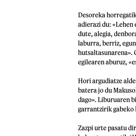
Desoreka horregatik
adierazi du: «Lehen 
dute, alegia, denbor
laburra, berriz, eg
hutsaltasunarena». O
egilearen aburuz, «
Hori argudiatze ald
batera jo du Makusok
dago». Liburuaren bi
garrantzirik gabeko 
Zazpi urte pasatu d