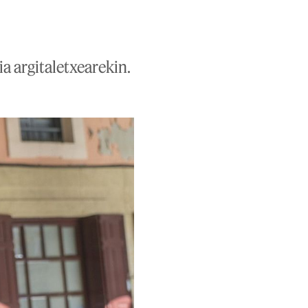
a argitaletxearekin.