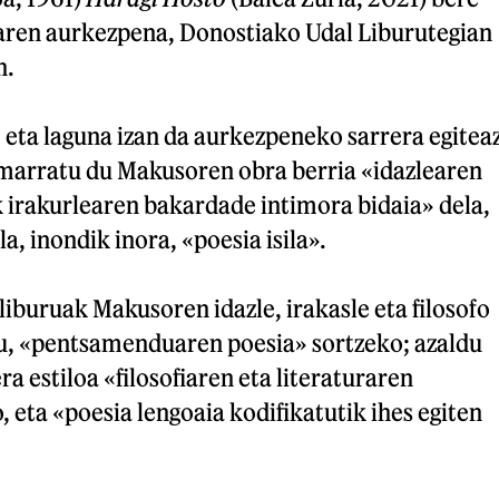
ren aurkezpena, Donostiako Udal Liburutegian
n.
le eta laguna izan da aurkezpeneko sarrera egitea
marratu du Makusoren obra berria «idazlearen
 irakurlearen bakardade intimora bidaia» dela,
la, inondik inora, «poesia isila».
liburuak Makusoren idazle, irakasle eta filosofo
tu, «pentsamenduaren poesia» sortzeko; azaldu
a estiloa «filosofiaren eta literaturaren
 eta «poesia lengoaia kodifikatutik ihes egiten