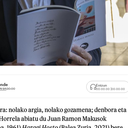
ende
Entzun
N 9A
00:00
00:00:00
00:00:00
ra: nolako argia, nolako gozamena; denbora eta
». Horrela abiatu du Juan Ramon Makusok
a, 1961)
Haragi Hosto
(Balea Zuria, 2021) bere