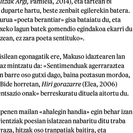
itzak Argi,
Pamiela, 2014), eta tartean bi
duparte hartu, beste zenbait egilerekin batera.
burua «poeta berantiar» gisa bataiatu du, eta
etxeko lagun batek gomendio egindakoa ekarri du
zean, ez zara poeta sentituko».
isilean egonagatik ere, Makuso idaztearen lan
iaz mintzatu da: «Sentimenduak agerraraztea
n barre oso gutxi dago, baina poztasun mordoa,
 Bide horretan,
Hiri gorazarre
(Elea, 2006)
ntsazio onak» berreskuratu dituela aitortu du.
tipenen mailan «ahalegin handia» egin behar izan
entziak poesian islatzean nabaritu ditu traba
raza, hitzak oso tranpatiak baitira, eta