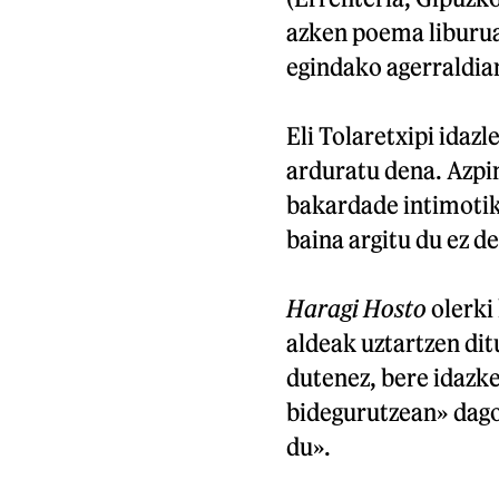
azken poema liburua
egindako agerraldia
Eli Tolaretxipi idaz
arduratu dena. Azpi
bakardade intimotik
baina argitu du ez de
Haragi Hosto
olerki 
aldeak uztartzen di
dutenez, bere idazker
bidegurutzean» dago,
du».