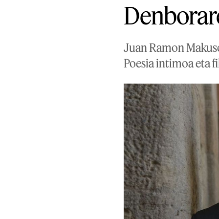
Denborare
Juan Ramon Makusok 
Poesia intimoa eta f