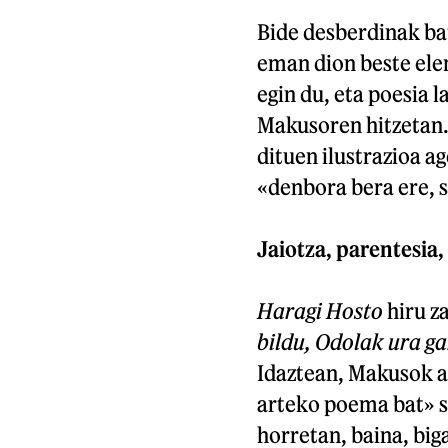
Bide desberdinak bat
eman dion beste ele
egin du, eta poesia 
Makusoren hitzetan. 
dituen ilustrazioa ag
«denbora bera ere, s
Jaiotza, parentesia,
Haragi Hosto
hiru z
bildu, Odolak ura g
Idaztean, Makusok a
arteko poema bat» s
horretan, baina, big