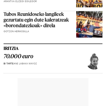
ARANTXA ELIZEGI EGILEGOR
Tubos Reunidoseko langileek
gezurtatu egin dute kaleratzeak
«borondatezkoak» direla
GOTZON HERMOSILLA
IRITZIA
70.000 euro
BI TARTE
ANE LABAKA MAYOZ