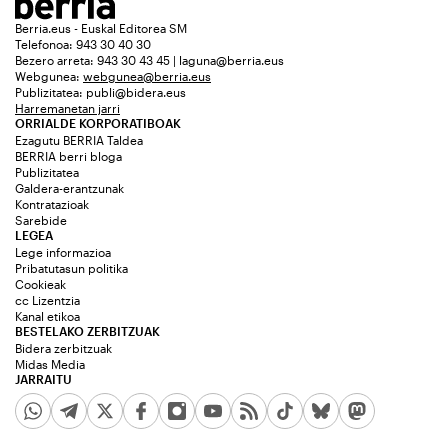
Berria.eus - Euskal Editorea SM
Telefonoa: 943 30 40 30
Bezero arreta: 943 30 43 45 | laguna@berria.eus
Webgunea:
webgunea@berria.eus
Publizitatea:
publi@bidera.eus
Harremanetan jarri
ORRIALDE KORPORATIBOAK
Ezagutu BERRIA Taldea
BERRIA berri bloga
Publizitatea
Galdera-erantzunak
Kontratazioak
Sarebide
LEGEA
Lege informazioa
Pribatutasun politika
Cookieak
cc Lizentzia
Kanal etikoa
BESTELAKO ZERBITZUAK
Bidera zerbitzuak
Midas Media
JARRAITU