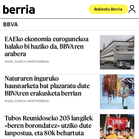
Babestu Berria
BBVA
EAEko ekonomia eurogunekoa
halako bi haziko da, BBVAren
arabera
MIKEL GARCIA MARTIKORENA
Naturaren inguruko
hausnarketa bat plazaratu dute
BBVAren erakusketa berrian
MIKEL GARCIA MARTIKORENA
Tubos Reunidoseko 205 langilek
«beren borondatez» utziko dute
lanpostua, eta 80k behartuta