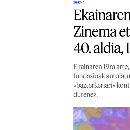
ZINEMA
Ekainaren
Zinema e
40. aldia,
Ekainaren 19ra arte
fundazioak antolat
«bazterkeriari» kon
dutenez.