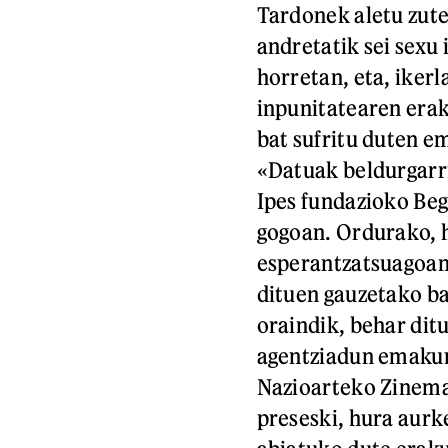
Tardonek aletu zute
andretatik sei sexu
horretan, eta, iker
inpunitatearen erak
bat sufritu duten e
«Datuak beldurgarri
Ipes fundazioko Be
gogoan. Ordurako, h
esperantzatsuagoan 
dituen gauzetako ba
oraindik, behar dit
agentziadun emakum
Nazioarteko Zinema
preseski, hura aur