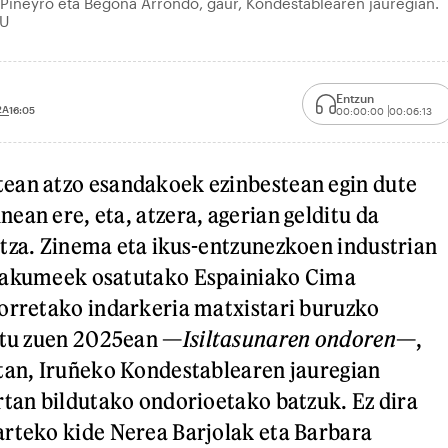
Piñeyro eta Begoña Arrondo, gaur, Kondestablearen jauregian.
KU
Entzun
2A
16:05
00:00:00
00:06:13
ean atzo esandakoek ezinbestean egin dute
ean ere, eta, atzera, agerian gelditu da
tza. Zinema eta ikus-entzunezkoen industrian
makumeek osatutako Espainiako Cima
orretako indarkeria matxistari buruzko
ratu zuen 2025ean —
Isiltasunaren ondoren
—,
tan, Iruñeko Kondestablearen jauregian
rtan bildutako ondorioetako batzuk. Ez dira
rteko kide Nerea Barjolak eta Barbara