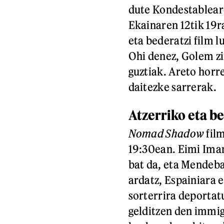
dute Kondestablear
Ekainaren 12tik 19r
eta bederatzi film l
Ohi denez, Golem z
guztiak. Areto horr
daitezke sarrerak.
Atzerriko eta b
Nomad Shadow
film
19:30ean. Eimi Iman
bat da, eta Mendeb
ardatz, Espainiara 
sorterrira deportat
gelditzen den immig