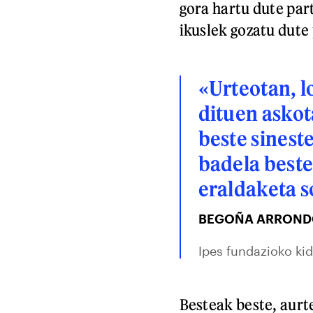
gora hartu dute par
ikuslek gozatu dut
«Urteotan, 
dituen askot
beste sinest
badela beste
eraldaketa s
BEGOÑA ARROND
Ipes fundazioko ki
Besteak beste, aur