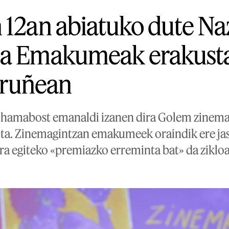
 12an abiatuko dute Na
ta Emakumeak erakusta
 Iruñean
, hamabost emanaldi izanen dira Golem zinema 
uta. Zinemagintzan emakumeek oraindik ere ja
tra egiteko «premiazko erreminta bat» da zikl