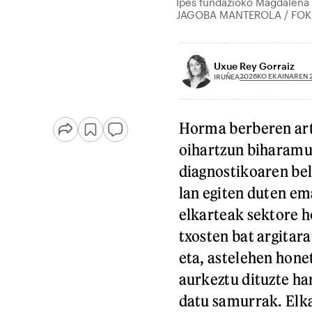
Ipes fundazioko Magdalena 
JAGOBA MANTEROLA / FO
Uxue Rey Gorraiz
2026KO EKAINAREN 
IRUÑEA
Horma berberen art
oihartzun biharamun
diagnostikoaren bel
lan egiten duten e
elkarteak sektore h
txosten bat argita
eta, astelehen hone
aurkeztu dituzte ha
datu samurrak. Elka