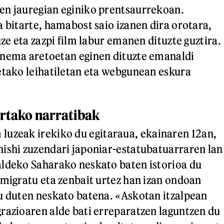
en jauregian eginiko prentsaurrekoan.
a bitarte, hamabost saio izanen dira orotara,
uze eta zazpi film labur emanen dituzte guztira.
inema aretoetan eginen dituzte emanaldi
etako leihatiletan eta webgunean eskura
ertako narratibak
 luzeak irekiko du egitaraua, ekainaren 12an,
ishi zuzendari japoniar-estatubatuarraren lan
aldeko Saharako neskato baten istorioa du
emigratu eta zenbait urtez han izan ondoan
u duten neskato batena. «Askotan itzalpean
razioaren alde bati erreparatzen laguntzen du