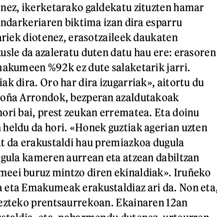
nez, ikerketarako galdekatu zituzten hamar
 indarkeriaren biktima izan dira esparru
lariek diotenez, erasotzaileek daukaten
usle da azaleratu duten datu hau ere: erasoren
makumeen %92k ez dute salaketarik jarri.
ak dira. Oro har dira izugarriak», aitortu du
goña Arrondok, bezperan azaldutakoak
ori bai, prest zeukan errematea. Eta doinu
heldu da hori. «Honek guztiak agerian uzten
t da erakustaldi hau premiazkoa dugula
ugula kameren aurrean eta atzean dabiltzan
eei buruz mintzo diren ekinaldiak». Iruñeko
 eta Emakumeak erakustaldiaz ari da. Non eta
kezteko prentsaurrekoan. Ekainaren 12an