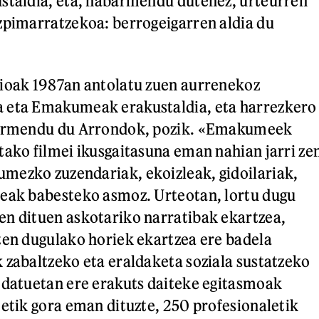
staldia, eta, nabarmendu dutenez, urteurren
zpimarratzekoa: berrogeigarren aldia du
zioak 1987an antolatu zuen aurrenekoz
 eta Emakumeak erakustaldia, eta harrezkero
barmendu du Arrondok, pozik. «Emakumeek
tako filmei ikusgaitasuna eman nahian jarri ze
mezko zuzendariak, ekoizleak, gidoilariak,
reak babesteko asmoz. Urteotan, lortu dugu
n dituen askotariko narratibak ekartzea,
ten dugulako horiek ekartzea ere badela
 zabaltzeko eta eraldaketa soziala sustatzeko
 datuetan ere erakuts daiteke egitasmoak
metik gora eman dituzte, 250 profesionaletik