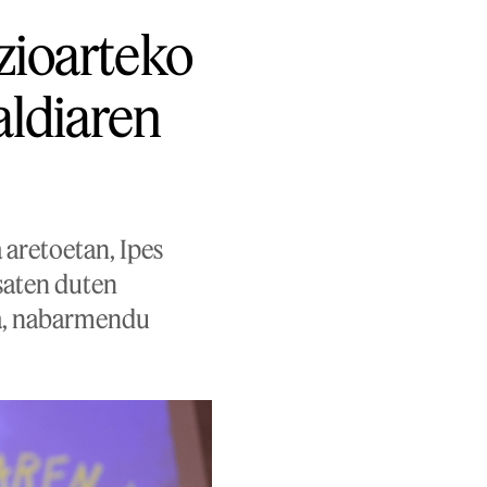
zioarteko
ldiaren
aretoetan, Ipes
saten duten
oa, nabarmendu