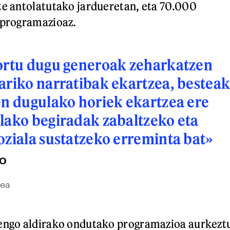
te antolatutako jardueretan, eta 70.000
e programazioaz.
lortu dugu generoak zeharkatzen
ariko narratibak ekartzea, bestea
en dugulako horiek ekartzea ere
lako begiradak zabaltzeko eta
oziala sustatzeko erreminta bat»
O
dea
tengo aldirako ondutako programazioa aurkezt