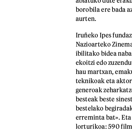
abiatuko dute eraku
borobila ere bada a
aurten.
Iruñeko Ipes funda
Nazioarteko Zinema
ibilitako bidea na
ekoitzi edo zuzendu
hau martxan, emaku
teknikoak eta akto
generoak zeharkatze
besteak beste sines
bestelako begiradak
erreminta bat». Eta
lorturikoa: 590 fil