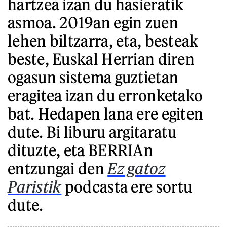
hartzea izan du hasieratik
asmoa. 2019an egin zuen
lehen biltzarra, eta, besteak
beste, Euskal Herrian diren
ogasun sistema guztietan
eragitea izan du erronketako
bat. Hedapen lana ere egiten
dute. Bi liburu argitaratu
dituzte, eta BERRIAn
entzungai den
Ez gatoz
Paristik
podcasta ere sortu
dute.