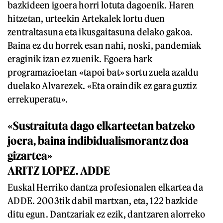
bazkideen igoera horri lotuta dagoenik. Haren
hitzetan, urteekin Artekalek lortu duen
zentraltasuna eta ikusgaitasuna delako gakoa.
Baina ez du horrek esan nahi, noski, pandemiak
eraginik izan ez zuenik. Egoera hark
programazioetan «tapoi bat» sortu zuela azaldu
duelako Alvarezek. «Eta oraindik ez gara guztiz
errekuperatu».
«Sustraituta dago elkarteetan batzeko
joera, baina indibidualismorantz doa
gizartea»
ARITZ LOPEZ. ADDE
Euskal Herriko dantza profesionalen elkartea da
ADDE. 2003tik dabil martxan, eta, 122 bazkide
ditu egun. Dantzariak ez ezik, dantzaren alorreko