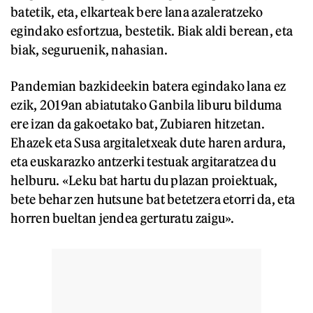
batetik, eta, elkarteak bere lana azaleratzeko
egindako esfortzua, bestetik. Biak aldi berean, eta
biak, seguruenik, nahasian.
Pandemian bazkideekin batera egindako lana ez
ezik, 2019an abiatutako Ganbila liburu bilduma
ere izan da gakoetako bat, Zubiaren hitzetan.
Ehazek eta Susa argitaletxeak dute haren ardura,
eta euskarazko antzerki testuak argitaratzea du
helburu. «Leku bat hartu du plazan proiektuak,
bete behar zen hutsune bat betetzera etorri da, eta
horren bueltan jendea gerturatu zaigu».