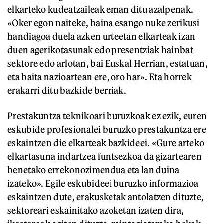
elkarteko kudeatzaileak eman ditu azalpenak.
«Oker egon naiteke, baina esango nuke zerikusi
handiagoa duela azken urteetan elkarteak izan
duen agerikotasunak edo presentziak hainbat
sektore edo arlotan, bai Euskal Herrian, estatuan,
eta baita nazioartean ere, oro har». Eta horrek
erakarri ditu bazkide berriak.
Prestakuntza teknikoari buruzkoak ez ezik, euren
eskubide profesionalei buruzko prestakuntza ere
eskaintzen die elkarteak bazkideei. «Gure arteko
elkartasuna indartzea funtsezkoa da gizartearen
benetako errekonozimendua eta lan duina
izateko». Egile eskubideei buruzko informazioa
eskaintzen dute, erakusketak antolatzen dituzte,
sektoreari eskainitako azoketan izaten dira,