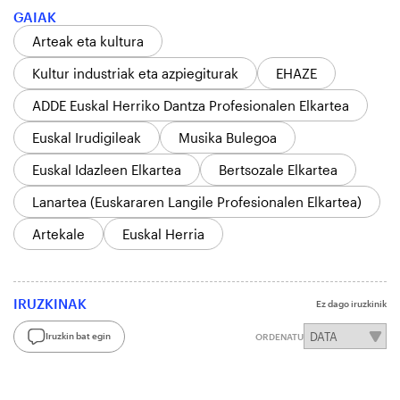
GAIAK
Arteak eta kultura
Kultur industriak eta azpiegiturak
EHAZE
ADDE Euskal Herriko Dantza Profesionalen Elkartea
Euskal Irudigileak
Musika Bulegoa
Euskal Idazleen Elkartea
Bertsozale Elkartea
Lanartea (Euskararen Langile Profesionalen Elkartea)
Artekale
Euskal Herria
IRUZKINAK
Ez dago iruzkinik
Iruzkin bat egin
ORDENATU