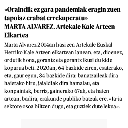
«Oraindik ez gara pandemiak eragin zuen
tapoiaz erabat errekuperatu»
MARTA ALVAREZ. Artekale Kale Arteen
Elkartea
Marta Alvarez 2014an hasi zen Artekale Euskal
Herriko Kale Arteen elkartean lanean, eta, dioenez,
ordutik hona, gorantz eta gorantz ikusi du kide
kopurua beti. 2020an, 64 bazkide ziren, esaterako,
eta, gaur egun, 84 bazkide dira: banatzaileak dira
haietako hiru, jaialdiak dira hamalau, eta
konpainiak, berriz, gainerako 67ak, eta haien
artean, badira, erakunde publiko batzuk ere. «Ia-ia
sektore osoa biltzen dugu, eta guztiek dute lekua».