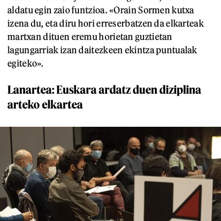
aldatu egin zaio funtzioa. «Orain Sormen kutxa
izena du, eta diru hori erreserbatzen da elkarteak
martxan dituen eremu horietan guztietan
lagungarriak izan daitezkeen ekintza puntualak
egiteko».
Lanartea: Euskara ardatz duen diziplina
arteko elkartea