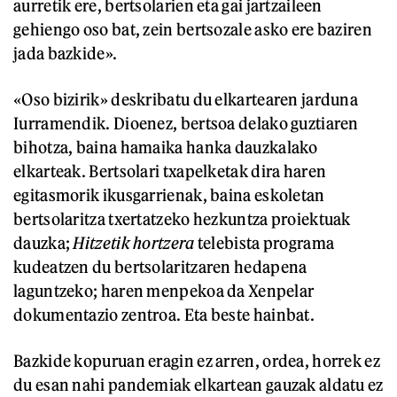
aurretik ere, bertsolarien eta gai jartzaileen
gehiengo oso bat, zein bertsozale asko ere baziren
jada bazkide».
«Oso bizirik» deskribatu du elkartearen jarduna
Iurramendik. Dioenez, bertsoa delako guztiaren
bihotza, baina hamaika hanka dauzkalako
elkarteak. Bertsolari txapelketak dira haren
egitasmorik ikusgarrienak, baina eskoletan
bertsolaritza txertatzeko hezkuntza proiektuak
dauzka;
Hitzetik hortzera
telebista programa
kudeatzen du bertsolaritzaren hedapena
laguntzeko; haren menpekoa da Xenpelar
dokumentazio zentroa. Eta beste hainbat.
Bazkide kopuruan eragin ez arren, ordea, horrek ez
du esan nahi pandemiak elkartean gauzak aldatu ez