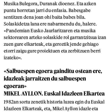
Musika Bulegora, Duranak dioenez. Eta azken
puntu horretan jarri du enfasia. Babesgabe
sentitzen dena joan ohi baita babes bila.
Solaskidetza lana ere nabarmendu du, halere.
«Pandemian Eusko Jaurlaritzaren eta musika
sektorearen arteko solaskide rol garrantzitsua izan
zuen gure elkarteak, eta geroztik jende gehiago
etorri zaigu gure proiektuen eta zerbitzuen berri
izateko».
«Salbuespen egoera gainditu ostean ere,
idazleak jarraitzen du salbuespen
egoeran»
MIKEL AYLLON. Euskal Idazleen Elkartea
1982an sortu zenetik historia luzea egin du Euskal
Idazleen Elkarteak, eta, Mikel Ayllon idazle eta