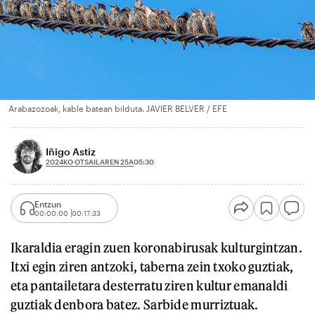
Arabazozoak, kable batean bilduta. JAVIER BELVER / EFE
Iñigo Astiz
2024KO OTSAILAREN 25A
05:30
Entzun
00:00:00
00:17:33
Ikaraldia eragin zuen koronabirusak kulturgintzan.
Itxi egin ziren antzoki, taberna zein txoko guztiak,
eta pantailetara desterratu ziren kultur emanaldi
guztiak denbora batez. Sarbide murriztuak.