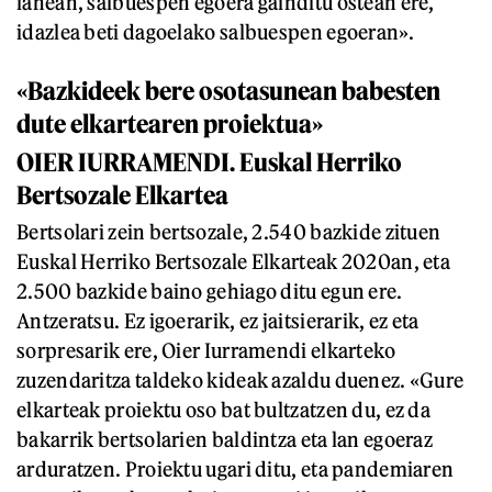
lanean, salbuespen egoera gainditu ostean ere,
idazlea beti dagoelako salbuespen egoeran».
«Bazkideek bere osotasunean babesten
dute elkartearen proiektua»
OIER IURRAMENDI. Euskal Herriko
Bertsozale Elkartea
Bertsolari zein bertsozale, 2.540 bazkide zituen
Euskal Herriko Bertsozale Elkarteak 2020an, eta
2.500 bazkide baino gehiago ditu egun ere.
Antzeratsu. Ez igoerarik, ez jaitsierarik, ez eta
sorpresarik ere, Oier Iurramendi elkarteko
zuzendaritza taldeko kideak azaldu duenez. «Gure
elkarteak proiektu oso bat bultzatzen du, ez da
bakarrik bertsolarien baldintza eta lan egoeraz
arduratzen. Proiektu ugari ditu, eta pandemiaren