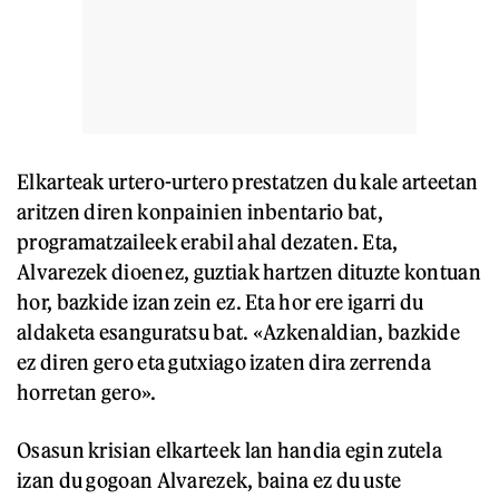
Elkarteak urtero-urtero prestatzen du kale arteetan
aritzen diren konpainien inbentario bat,
programatzaileek erabil ahal dezaten. Eta,
Alvarezek dioenez, guztiak hartzen dituzte kontuan
hor, bazkide izan zein ez. Eta hor ere igarri du
aldaketa esanguratsu bat. «Azkenaldian, bazkide
ez diren gero eta gutxiago izaten dira zerrenda
horretan gero».
Osasun krisian elkarteek lan handia egin zutela
izan du gogoan Alvarezek, baina ez du uste