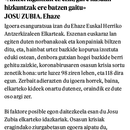
hizkuntzak ere batzen gaitu»
JOSU ZUBIA. Ehaze
Igoera esanguratsua izan du Ehaze Euskal Herriko
Antzerkizaleen Elkarteak. Eszenan euskaraz lan
egiten duten norbanakoak eta konpainiak biltzen
ditu, eta, hainbat urtez bazkide kopurua izoztuta
eduki ostean, denbora gutxian hogei bazkide berri
gehitu zaizkie, koronabirusaren osasun krisia sortu
zenetik hona: urte luzez 98 ziren lehen, eta 118 dira
egun. Zerbait adierazten du igoera horrek, baina,
elkarteko kideek onartu dutenez, oraindik ez dute
oso argi zer.
Bi faktore posible egon daitezkeela esan du Josu
Zubia elkarteko idazkariak. Osasun krisiak
eragindako ziurgabetasun egoera aipatu du,