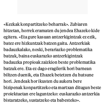
«Kezkak konpartitzeko beharrak». Zubiaren
hitzetan, horrek eramaten du jendea Ehazeko kide
egitera. «Eta gure kasuan antzerkigintzak ez ezik,
batez ere hizkuntzak batzen gaitu. Antzerkiak
badauzkalako, noski, berariazko problematika
batzuk, baina euskarazko antzerkigintzak
badauzka propioak zaizkion beste problematika
batzuk ere. Eta ez dago eragilerik hori barnean
biltzen duenik, eta Ehazek betetzen du hutsune
hori. Jendeak hor ikusten du aukera bere
bizipenak konpartitzeko eta martxan ditugun beste
proiektuetan ere laguntzeko: euskarazko antzerkia
bistaratzeko, sustatzeko eta babesteko».