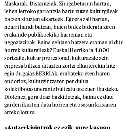
Maskarak. Distantziak. Ziurgabetasun hartan,
lehen lerroko garrantzia hartu zuten kulturgileak
batzen zituzten elkarteek. Egoera zail hartan,
neurri handi batean, haien bidez bideratu ziren
erakunde publikoekiko harreman eta
negoziazioak. Baina gehiago batzera eraman al ditu
horrek kulturgileak? Euskal Herriko ia 4.000
sortzaile, kultur profesional, kulturazale zein
enpresa biltzen dituzten zortzi elkarterekin hitz
egin du gaiaz BERRIAk, erabateko eten haren
ondorioz, kulturgintzaren pendulua
kolektibotasunerantz bultzatu ote zuen ikusteko.
Diotenez, gora doaz bazkidetzak, baina ez dute
garden ikusten datu horren eta osasun krisiaren
arteko lotura.
«Antzerkigintzak ez ezik, gure kasuan