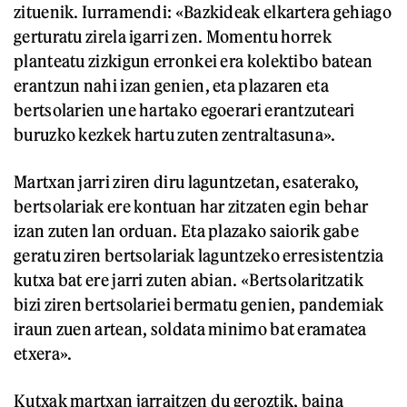
zituenik. Iurramendi: «Bazkideak elkartera gehiago
gerturatu zirela igarri zen. Momentu horrek
planteatu zizkigun erronkei era kolektibo batean
erantzun nahi izan genien, eta plazaren eta
bertsolarien une hartako egoerari erantzuteari
buruzko kezkek hartu zuten zentraltasuna».
Martxan jarri ziren diru laguntzetan, esaterako,
bertsolariak ere kontuan har zitzaten egin behar
izan zuten lan orduan. Eta plazako saiorik gabe
geratu ziren bertsolariak laguntzeko erresistentzia
kutxa bat ere jarri zuten abian. «Bertsolaritzatik
bizi ziren bertsolariei bermatu genien, pandemiak
iraun zuen artean, soldata minimo bat eramatea
etxera».
Kutxak martxan jarraitzen du geroztik, baina