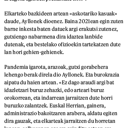
Elkarteko bazkideen artean «askotariko kasuak»
daude, Ayllonek dioenez. Baina 2021ean egin zuten
barne inkesta baten datuek argi erakutsi zutenez,
gutxiengo nabarmena dira idaztea lanbide
dutenak, eta bestelako ofizioekin tartekatzen dute
lan hori gehien-gehienek.
Pandemia igarota, arazoak, gutxi gorabehera
lehengo berak direla dio Ayllonek. Eta burokrazia
aipatu du haien artean. «Ez dago araudi argi bat
idazletzari buruz zehazki, edo arteari buruz
orokorrean, eta indarrean jarraitzen dute horri
buruzko zalantzek. Euskal Herrian, gainera,
administrazio bakoitzaren arabera, aldatu egiten
dira gauzak, eta elkarteak jarraitzen du horretan