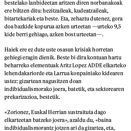
bestelako lanbideetan aritzen diren norbanakoak
ere biltzen ditu: hezitzaileak, kudeatzaileak,
bitartekariak eta beste. Eta, zehaztu dutenez, gora
doa bazkide kopurua azken urteetan —urteko 9,5
kide berri gehiago, azken bost urteetan—.
Haiek ere ez dute uste osasun krisiak horretan
gehiegi eragin dienik. Beste bi dira kontuan hartu
beharreko elementuak Aritz Lopez ADDE elkarteko
lehendakariorde eta Larrua konpainiako kidearen
ustez: gizartean nagusitzen doan
indibidualismorako joera, batetik, eta sektorearen
prekarizazioa, bestetik.
«Zorionez, Euskal Herrian sustraituta dago
elkarteetan batzeko joera», azaldu du, «baina
indibidualismorantz jotzen ari da gizartea, eta,