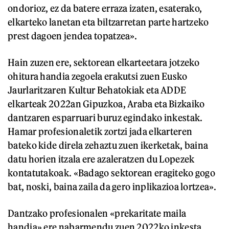
ondorioz, ez da batere erraza izaten, esaterako,
elkarteko lanetan eta biltzarretan parte hartzeko
prest dagoen jendea topatzea».
Hain zuzen ere, sektorean elkarteetara jotzeko
ohitura handia zegoela erakutsi zuen Eusko
Jaurlaritzaren Kultur Behatokiak eta ADDE
elkarteak 2022an Gipuzkoa, Araba eta Bizkaiko
dantzaren esparruari buruz egindako inkestak.
Hamar profesionaletik zortzi jada elkarteren
bateko kide direla zehaztu zuen ikerketak, baina
datu horien itzala ere azaleratzen du Lopezek
kontatutakoak. «Badago sektorean eragiteko gogo
bat, noski, baina zaila da gero inplikazioa lortzea».
Dantzako profesionalen «prekaritate maila
handia» ere nabarmendu zuen 2022ko inkesta