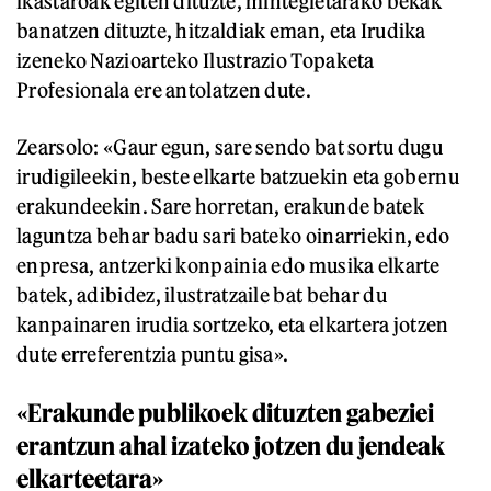
ikastaroak egiten dituzte, mintegietarako bekak
banatzen dituzte, hitzaldiak eman, eta Irudika
izeneko Nazioarteko Ilustrazio Topaketa
Profesionala ere antolatzen dute.
Zearsolo: «Gaur egun, sare sendo bat sortu dugu
irudigileekin, beste elkarte batzuekin eta gobernu
erakundeekin. Sare horretan, erakunde batek
laguntza behar badu sari bateko oinarriekin, edo
enpresa, antzerki konpainia edo musika elkarte
batek, adibidez, ilustratzaile bat behar du
kanpainaren irudia sortzeko, eta elkartera jotzen
dute erreferentzia puntu gisa».
«Erakunde publikoek dituzten gabeziei
erantzun ahal izateko jotzen du jendeak
elkarteetara»