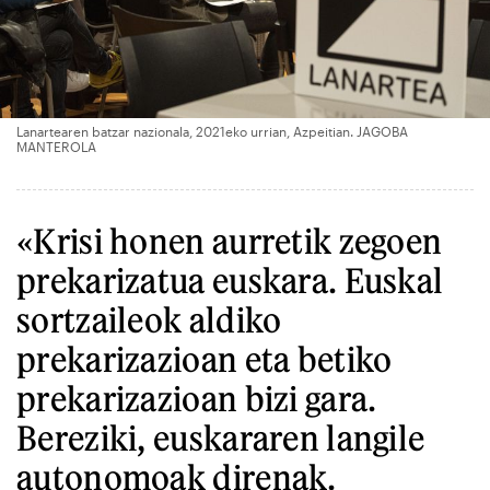
Lanartearen batzar nazionala, 2021eko urrian, Azpeitian. JAGOBA
MANTEROLA
«Krisi honen aurretik zegoen
prekarizatua euskara. Euskal
sortzaileok aldiko
prekarizazioan eta betiko
prekarizazioan bizi gara.
Bereziki, euskararen langile
autonomoak direnak.