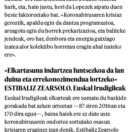
hark, eta, hain justu, hori da Lopezek aipatu duen
beste faktoreetako bat. «Koronabirusaren krisiaz
geroztik, apaldu egin da dantza programazioa,
areagotu egin du horrek prekarizazioa, eta baliteke
jendeak, oro har, denbora eta energia gutxiago
izatea alor kolektibo horretan eragin ahal izateko
ere».
«Elkartasuna indartzea funtsezkoa da lan
duina eta errekonozimendua lortzeko»
ESTIBALIZ ZEARSOLO. Euskal Irudigileak
Euskal Irudigileak elkarteak ere sumatu du bazkide
gorakada bat azken urteetan —87 ziren 2016an eta
170 dira egun—, baina haiek ere ez dute uste
koronabirusaren ondorioz sortutako osasun
krisiaren eraginez izan denik. Estibaliz Zearsolo