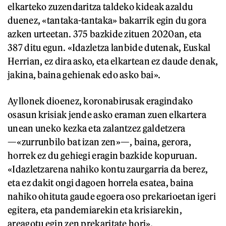
elkarteko zuzendaritza taldeko kideak azaldu
duenez, «tantaka-tantaka» bakarrik egin du gora
azken urteetan. 375 bazkide zituen 2020an, eta
387 ditu egun. «Idazletza lanbide dutenak, Euskal
Herrian, ez dira asko, eta elkartean ez daude denak,
jakina, baina gehienak edo asko bai».
Ayllonek dioenez, koronabirusak eragindako
osasun krisiak jende asko eraman zuen elkartera
unean uneko kezka eta zalantzez galdetzera
—«zurrunbilo bat izan zen»—, baina, gerora,
horrek ez du gehiegi eragin bazkide kopuruan.
«Idazletzarena nahiko kontu zaurgarria da berez,
eta ez dakit ongi dagoen horrela esatea, baina
nahiko ohituta gaude egoera oso prekarioetan igeri
egitera, eta pandemiarekin eta krisiarekin,
areagotu egin zen prekaritate hori».