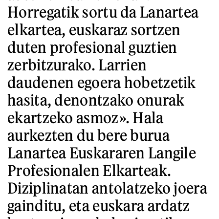
Horregatik sortu da Lanartea
elkartea, euskaraz sortzen
duten profesional guztien
zerbitzurako. Larrien
daudenen egoera hobetzetik
hasita, denontzako onurak
ekartzeko asmoz». Hala
aurkezten du bere burua
Lanartea Euskararen Langile
Profesionalen Elkarteak.
Diziplinatan antolatzeko joera
gainditu, eta euskara ardatz