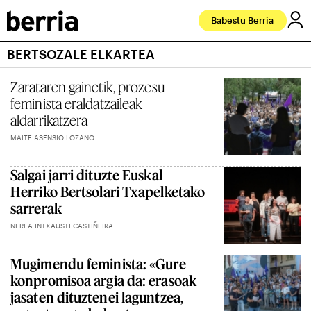
Babestu Berria
BERTSOZALE ELKARTEA
Zarataren gainetik, prozesu
feminista eraldatzaileak
aldarrikatzera
MAITE ASENSIO LOZANO
Salgai jarri dituzte Euskal
Herriko Bertsolari Txapelketako
sarrerak
NEREA INTXAUSTI CASTIÑEIRA
Mugimendu feminista: «Gure
konpromisoa argia da: erasoak
jasaten dituztenei laguntzea,