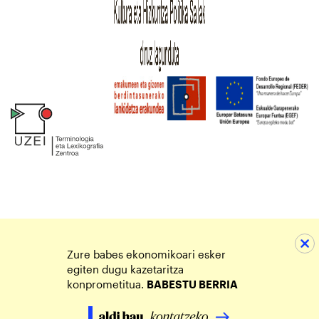
Zure babes ekonomikoari esker
egiten dugu kazetaritza
konprometitua.
BABESTU BERRIA