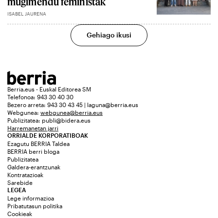
mugimendu feministak
ISABEL JAURENA
Gehiago ikusi
Berria.eus - Euskal Editorea SM
Telefonoa: 943 30 40 30
Bezero arreta: 943 30 43 45 | laguna@berria.eus
Webgunea:
webgunea@berria.eus
Publizitatea:
publi@bidera.eus
Harremanetan jarri
ORRIALDE KORPORATIBOAK
Ezagutu BERRIA Taldea
BERRIA berri bloga
Publizitatea
Galdera-erantzunak
Kontratazioak
Sarebide
LEGEA
Lege informazioa
Pribatutasun politika
Cookieak