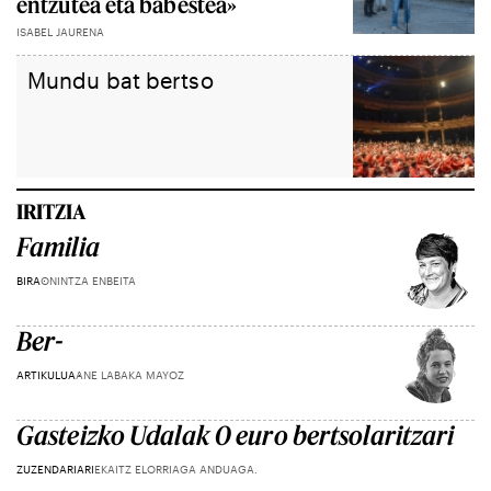
entzutea eta babestea»
ISABEL JAURENA
Mundu bat bertso
IRITZIA
Familia
BIRA
ONINTZA ENBEITA
Ber-
ARTIKULUA
ANE LABAKA MAYOZ
Gasteizko Udalak 0 euro bertsolaritzari
ZUZENDARIARI
EKAITZ ELORRIAGA ANDUAGA.