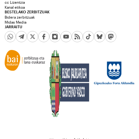
cc Lizentzia
Kanal etikoa
BESTELAKO ZERBITZUAK
Bidera zerbitzuak
Midas Media
JARRAITU