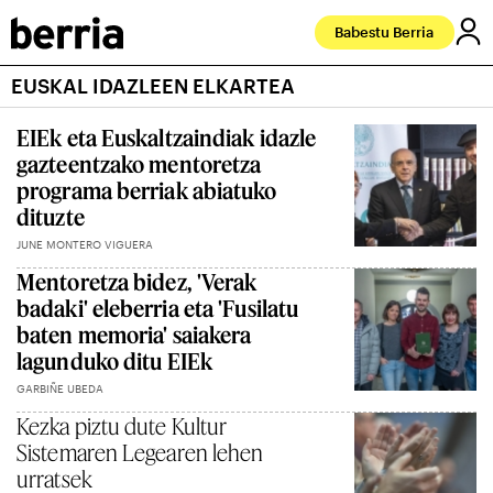
Babestu Berria
EUSKAL IDAZLEEN ELKARTEA
EIEk eta Euskaltzaindiak idazle
gazteentzako mentoretza
programa berriak abiatuko
dituzte
JUNE MONTERO VIGUERA
Mentoretza bidez, 'Verak
badaki' eleberria eta 'Fusilatu
baten memoria' saiakera
lagunduko ditu EIEk
GARBIÑE UBEDA
Kezka piztu dute Kultur
Sistemaren Legearen lehen
urratsek