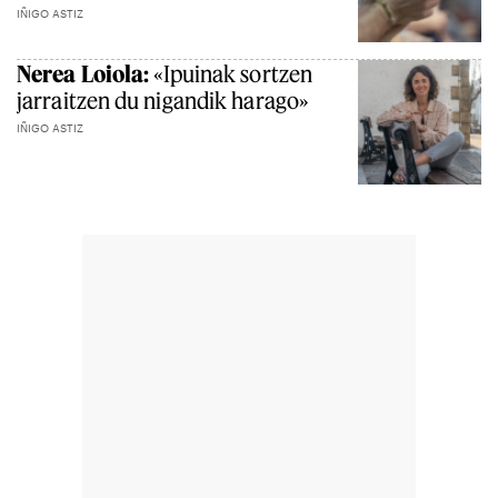
IÑIGO ASTIZ
Nerea Loiola:
«Ipuinak sortzen
jarraitzen du nigandik harago»
IÑIGO ASTIZ