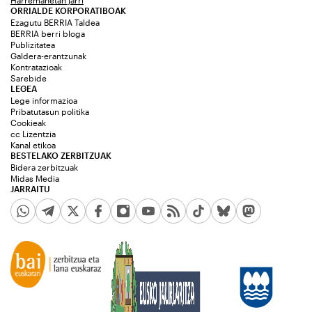
ORRIALDE KORPORATIBOAK
Ezagutu BERRIA Taldea
BERRIA berri bloga
Publizitatea
Galdera-erantzunak
Kontratazioak
Sarebide
LEGEA
Lege informazioa
Pribatutasun politika
Cookieak
cc Lizentzia
Kanal etikoa
BESTELAKO ZERBITZUAK
Bidera zerbitzuak
Midas Media
JARRAITU