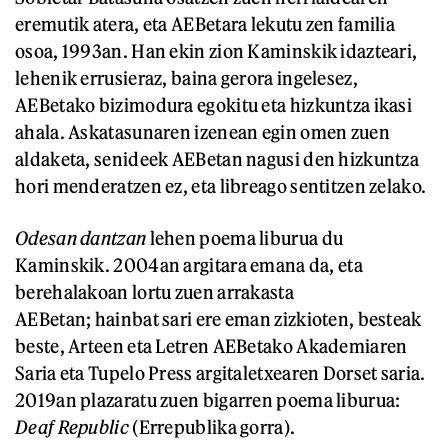
eremutik atera, eta AEBetara lekutu zen familia
osoa, 1993an. Han ekin zion Kaminskik idazteari,
lehenik errusieraz, baina gerora ingelesez,
AEBetako bizimodura egokitu eta hizkuntza ikasi
ahala. Askatasunaren izenean egin omen zuen
aldaketa, senideek AEBetan nagusi den hizkuntza
hori menderatzen ez, eta libreago sentitzen zelako.
Odesan dantzan
lehen poema liburua du
Kaminskik. 2004an argitara emana da, eta
berehalakoan lortu zuen arrakasta
AEBetan; hainbat sari ere eman zizkioten, besteak
beste, Arteen eta Letren AEBetako Akademiaren
Saria eta Tupelo Press argitaletxearen Dorset saria.
2019an plazaratu zuen bigarren poema liburua:
Deaf Republic
(Errepublika gorra).