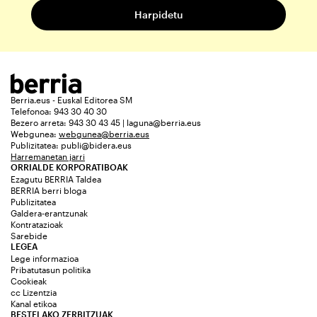
Berria.eus - Euskal Editorea SM
Telefonoa: 943 30 40 30
Bezero arreta: 943 30 43 45 | laguna@berria.eus
Webgunea:
webgunea@berria.eus
Publizitatea:
publi@bidera.eus
Harremanetan jarri
ORRIALDE KORPORATIBOAK
Ezagutu BERRIA Taldea
BERRIA berri bloga
Publizitatea
Galdera-erantzunak
Kontratazioak
Sarebide
LEGEA
Lege informazioa
Pribatutasun politika
Cookieak
cc Lizentzia
Kanal etikoa
BESTELAKO ZERBITZUAK