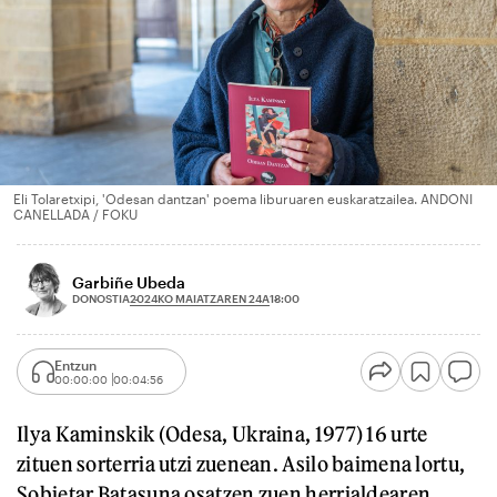
Eli Tolaretxipi, 'Odesan dantzan' poema liburuaren euskaratzailea. ANDONI
CANELLADA / FOKU
Garbiñe Ubeda
2024KO MAIATZAREN 24A
DONOSTIA
18:00
Entzun
00:00:00
00:04:56
Ilya Kaminskik (Odesa, Ukraina, 1977) 16 urte
zituen sorterria utzi zuenean. Asilo baimena lortu,
Sobietar Batasuna osatzen zuen herrialdearen