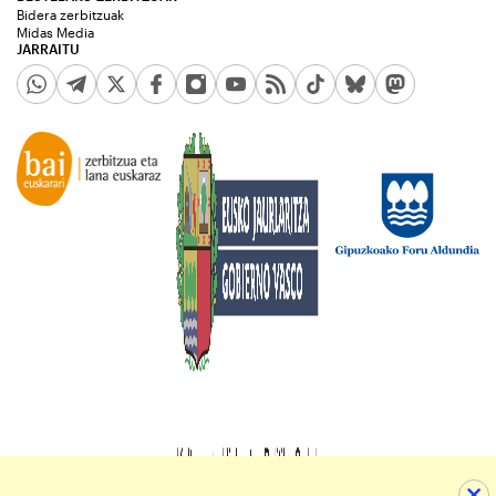
Bidera zerbitzuak
Midas Media
JARRAITU