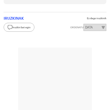
IRUZKINAK
Ez dago iruzkinik
Iruzkin bat egin
ORDENATU