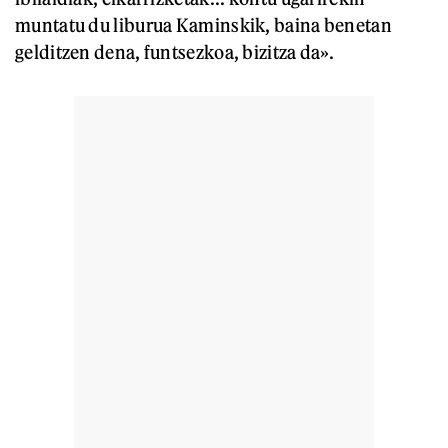
muntatu du liburua Kaminskik, baina benetan
gelditzen dena, funtsezkoa, bizitza da».