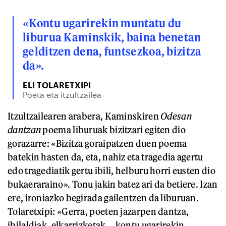
«Kontu ugarirekin muntatu du
liburua Kaminskik, baina benetan
gelditzen dena, funtsezkoa, bizitza
da».
ELI TOLARETXIPI
Poeta eta itzultzailea
Itzultzailearen arabera, Kaminskiren
Odesan
dantzan
poema liburuak bizitzari egiten dio
gorazarre: «Bizitza goraipatzen duen poema
batekin hasten da, eta, nahiz eta tragedia agertu
edo tragediatik gertu ibili, helburu horri eusten dio
bukaeraraino». Tonu jakin batez ari da betiere. Izan
ere, ironiazko begirada gailentzen da liburuan.
Tolaretxipi: «Gerra, poeten jazarpen dantza,
ibilaldiak, elkarrizketak... kontu ugarirekin