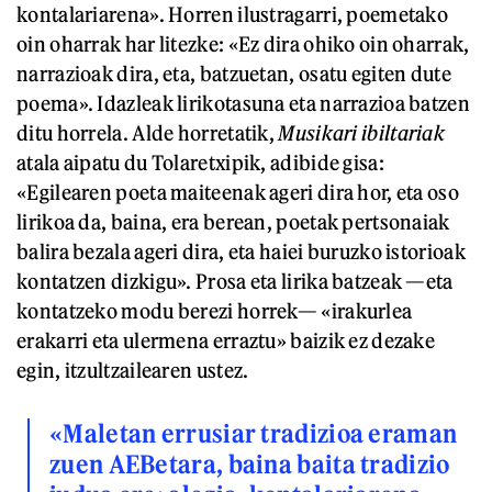
kontalariarena». Horren ilustragarri, poemetako
oin oharrak har litezke: «Ez dira ohiko oin oharrak,
narrazioak dira, eta, batzuetan, osatu egiten dute
poema». Idazleak lirikotasuna eta narrazioa batzen
ditu horrela. Alde horretatik,
Musikari ibiltariak
atala aipatu du Tolaretxipik, adibide gisa:
«Egilearen poeta maiteenak ageri dira hor, eta oso
lirikoa da, baina, era berean, poetak pertsonaiak
balira bezala ageri dira, eta haiei buruzko istorioak
kontatzen dizkigu». Prosa eta lirika batzeak —eta
kontatzeko modu berezi horrek— «irakurlea
erakarri eta ulermena erraztu» baizik ez dezake
egin, itzultzailearen ustez.
«Maletan errusiar tradizioa eraman
zuen AEBetara, baina baita tradizio