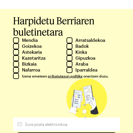
Harpidetu Berriaren
buletinetara
Mendia
Arratsaldekoa
Goizekoa
Badok
Astekaria
Kinka
Kazetaritza
Gipuzkoa
Bizkaia
Araba
Nafarroa
Iparraldea
Izena ematean
pribatutasun politika
onartzen duzu.