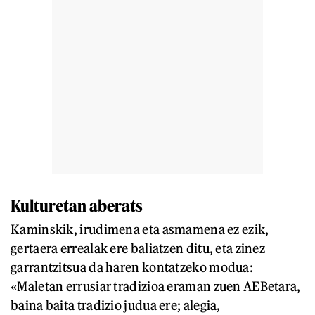
Kulturetan aberats
Kaminskik, irudimena eta asmamena ez ezik,
gertaera errealak ere baliatzen ditu, eta zinez
garrantzitsua da haren kontatzeko modua:
«Maletan errusiar tradizioa eraman zuen AEBetara,
baina baita tradizio judua ere; alegia,