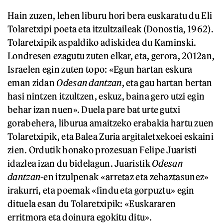
Hain zuzen, lehen liburu hori bera euskaratu du Eli
Tolaretxipi poeta eta itzultzaileak (Donostia, 1962).
Tolaretxipik aspaldiko adiskidea du Kaminski.
Londresen ezagutu zuten elkar, eta, gerora, 2012an,
Israelen egin zuten topo: «Egun hartan eskura
eman zidan
Odesan dantzan
, eta gau hartan bertan
hasi nintzen itzultzen, eskuz, baina gero utzi egin
behar izan nuen». Duela pare bat urte gutxi
gorabehera, liburua amaitzeko erabakia hartu zuen
Tolaretxipik, eta Balea Zuria argitaletxekoei eskaini
zien. Ordutik honako prozesuan Felipe Juaristi
idazlea izan du bidelagun. Juaristik
Odesan
dantzan
-en itzulpenak «arretaz eta zehaztasunez»
irakurri, eta poemak «findu eta gorpuztu» egin
dituela esan du Tolaretxipik: «Euskararen
erritmora eta doinura egokitu ditu».