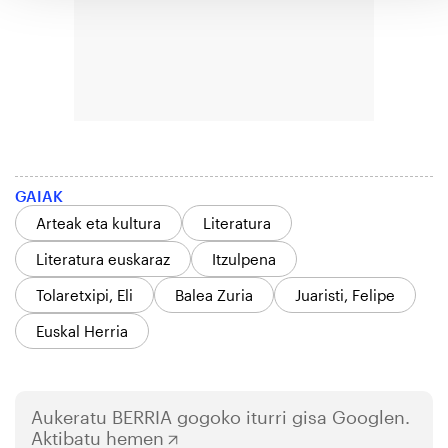
GAIAK
Arteak eta kultura
Literatura
Literatura euskaraz
Itzulpena
Tolaretxipi, Eli
Balea Zuria
Juaristi, Felipe
Euskal Herria
Aukeratu
BERRIA
gogoko iturri gisa Googlen.
Aktibatu hemen