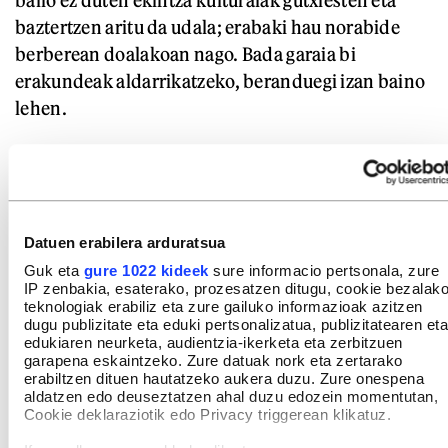
balio ez duten ekintza kulturalak gutxiesten eta
baztertzen aritu da udala; erabaki hau norabide
berberean doalakoan nago. Bada garaia bi
erakundeak aldarrikatzeko, beranduegi izan baino
lehen.
GAIAK
Bizkaia
Euskal Herria
Datuen erabilera arduratsua
Kultur industriak eta azpiegiturak
Guk eta
gure 1022 kideek
sure informacio pertsonala, zure
IP zenbakia, esaterako, prozesatzen ditugu, cookie bezalak
Arteak eta kultura
BilboArte Fundazioa
teknologiak erabiliz eta zure gailuko informazioak azitzen
dugu publizitate eta eduki pertsonalizatua, publizitatearen eta
Azkuna zentroa (Alondegia)
edukiaren neurketa, audientzia-ikerketa eta zerbitzuen
garapena eskaintzeko. Zure datuak nork eta zertarako
erabiltzen dituen hautatzeko aukera duzu. Zure onespena
aldatzen edo deuseztatzen ahal duzu edozein momentutan,
IRUZKINAK
Ez dago iruzkinik
Cookie deklaraziotik edo Privacy triggerean klikatuz.
Iruzkin bat egin
ORDENATU