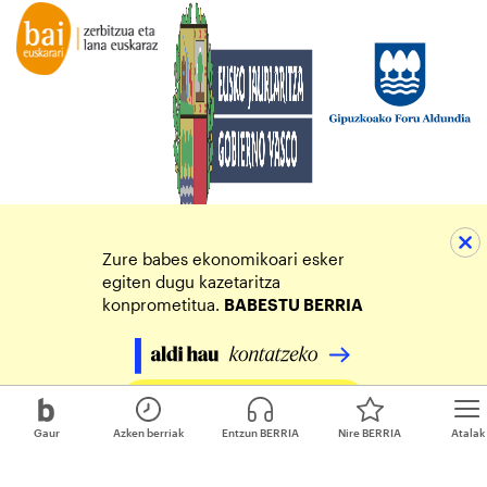
Zure babes ekonomikoari esker
egiten dugu kazetaritza
konprometitua.
BABESTU BERRIA
Egin zure ekarpena
Gaur
Azken berriak
Entzun BERRIA
Nire BERRIA
Atalak