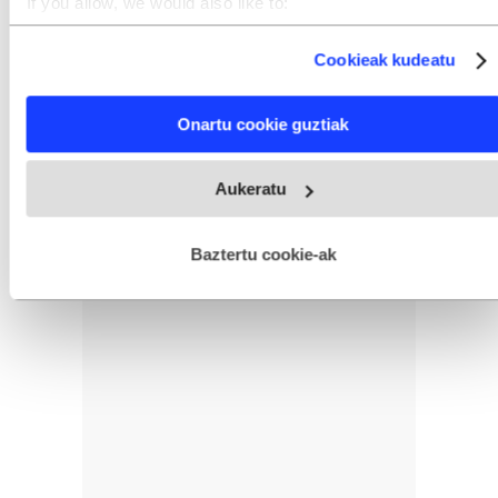
If you allow, we would also like to:
Collect information about your geographical location
which can be accurate to within several meters
Cookieak kudeatu
Identify your device by actively scanning it for specific
characteristics (fingerprinting)
Find out more about how your personal data is processed
Onartu cookie guztiak
and set your preferences in the
details section
.
Webgune honek cookie propioak eta hirugarrenen cookie-
Aukeratu
fitxategiak erabiltzen ditu. Zure esperientzia eta zerbitzuak
hobetzeko asmoz, cookie teknologiaz baliatzen gara. Ohar
hau onartuz gero, teknologia hori erabiltzeko baimen
esplizitua ematen diguzu.
Gehiago irakurri
Baztertu cookie-ak