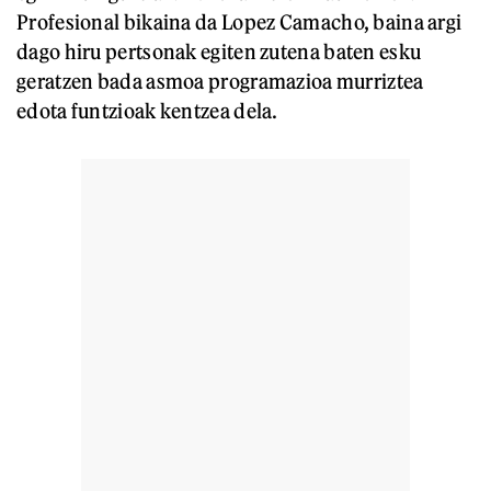
Profesional bikaina da Lopez Camacho, baina argi
dago hiru pertsonak egiten zutena baten esku
geratzen bada asmoa programazioa murriztea
edota funtzioak kentzea dela.