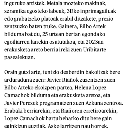
inguruko artistek. Metala mozteko makinak,
zeramika egosteko labeak, 3Dko inprimagailuak
edo grabatzeko platoak erabil ditzakete, prezio
zentzuzko baten truke. Gainera, Bilbo Artek
bilduma bat du, 25 urtean bertan egondako
egoiliarren lanekin osatutakoa, eta 2023an
erakusketa areto berria ireki zuen Uribitarte
pasealekuan.
Orain gutxi arte, funtzio desberdin bakoitzak bere
arduraduna zuen: Javier Riañok zuzentzen zuen
Bilbo Arteko ekoizpen partea, Helena Lopez
Camachok bilduma eta erakusketa aretoa, eta
Javier Perezek programatzen zuen Azkuna zentroa.
Erabaki berriarekin, eta Riañoren erretiroarekin,
Lopez Camachok hartu beharko ditu bere gain
eginkizun guztiak. Asko larritzen nau horrek.