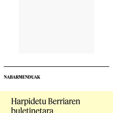
NABARMENDUAK
Harpidetu Berriaren
buletinetara