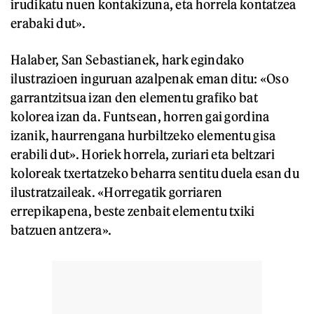
irudikatu nuen kontakizuna, eta horrela kontatzea
erabaki dut».
Halaber, San Sebastianek, hark egindako
ilustrazioen inguruan azalpenak eman ditu: «Oso
garrantzitsua izan den elementu grafiko bat
kolorea izan da. Funtsean, horren gai gordina
izanik, haurrengana hurbiltzeko elementu gisa
erabili dut». Horiek horrela, zuriari eta beltzari
koloreak txertatzeko beharra sentitu duela esan du
ilustratzaileak. «Horregatik gorriaren
errepikapena, beste zenbait elementu txiki
batzuen antzera».