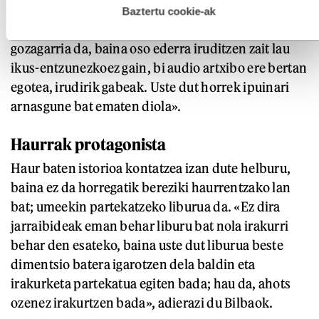
beharrezkoa dela onartu du musikariak: «Sarritan
esplizitua ematen diguzu.
Gehiago irakurri
Baztertu cookie-ak
irudia laguntzeko lan egiten dugu, eta hori ere
gozagarria da, baina oso ederra iruditzen zait lau
ikus-entzunezkoez gain, bi audio artxibo ere bertan
egotea, irudirik gabeak. Uste dut horrek ipuinari
arnasgune bat ematen diola».
Haurrak protagonista
Haur baten istorioa kontatzea izan dute helburu,
baina ez da horregatik bereziki haurrentzako lan
bat; umeekin partekatzeko liburua da. «Ez dira
jarraibideak eman behar liburu bat nola irakurri
behar den esateko, baina uste dut liburua beste
dimentsio batera igarotzen dela baldin eta
irakurketa partekatua egiten bada; hau da, ahots
ozenez irakurtzen bada», adierazi du Bilbaok.