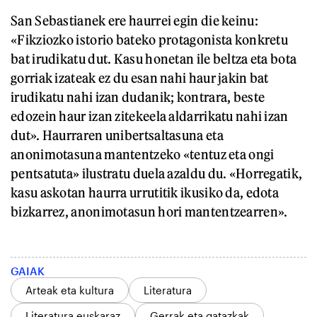
San Sebastianek ere haurrei egin die keinu:
«Fikziozko istorio bateko protagonista konkretu
bat irudikatu dut. Kasu honetan ile beltza eta bota
gorriak izateak ez du esan nahi haur jakin bat
irudikatu nahi izan dudanik; kontrara, beste
edozein haur izan zitekeela aldarrikatu nahi izan
dut». Haurraren unibertsaltasuna eta
anonimotasuna mantentzeko «tentuz eta ongi
pentsatuta» ilustratu duela azaldu du. «Horregatik,
kasu askotan haurra urrutitik ikusiko da, edota
bizkarrez, anonimotasun hori mantentzearren».
GAIAK
Arteak eta kultura
Literatura
Literatura euskaraz
Gerrak eta gatazkak