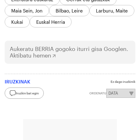
Maia Sein, Jon
Bilbao, Leire
Larburu, Maite
Kukai
Euskal Herria
Aukeratu
BERRIA
gogoko iturri gisa Googlen.
Aktibatu hemen
IRUZKINAK
Ez dago iruzkinik
Iruzkin bat egin
ORDENATU