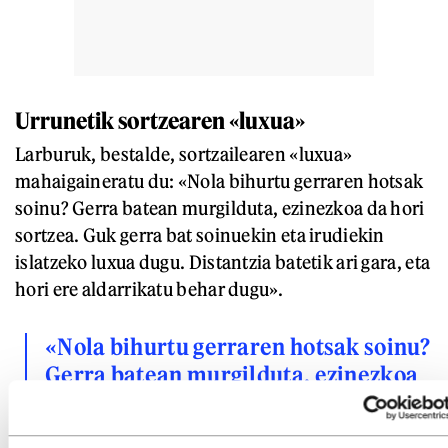
Urrunetik sortzearen «luxua»
Larburuk, bestalde, sortzailearen «luxua»
mahaigaineratu du: «Nola bihurtu gerraren hotsak
soinu? Gerra batean murgilduta, ezinezkoa da hori
sortzea. Guk gerra bat soinuekin eta irudiekin
islatzeko luxua dugu. Distantzia batetik ari gara, eta
hori ere aldarrikatu behar dugu».
«Nola bihurtu gerraren hotsak soinu?
Gerra batean murgilduta, ezinezkoa
da hori sortzea. Guk gerra bat
soinuekin eta irudiekin islatzeko