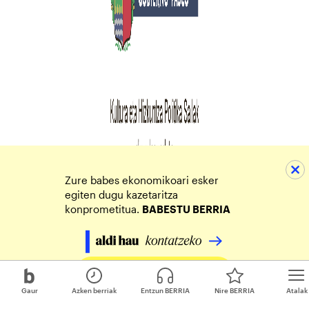
Zure babes ekonomikoari esker
egiten dugu kazetaritza
konprometitua.
BABESTU BERRIA
Egin zure ekarpena
Gaur
Azken berriak
Entzun BERRIA
Nire BERRIA
Atalak