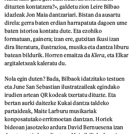
dituzten kontatzera?», galdetu zion Leire Bilbao
idazleak Jon Maia dantzariari. Bistan da ausartu
direla: gerra baten erdian harrapatuta dagoen ume
baten istorioa kontatu dute. Eta ezohiko
formatuan, gainera; izan ere, gutxitan ikusi izan
dira literatura, ilustrazioa, musika eta dantza liburu
batean bildurik. Horren emaitza da
Klera
, eta Elkar
argitaletxeak kaleratu du.
Nola egin duten? Bada, Bilbaok idatzitako testuen
eta June San Sebastian ilustratzaileak egindako
irudien artean QR kodeak txertatu dituzte. Eta
bertan aurki daitezke Kukai dantza taldeko
partaideak, Maite Larburu musikariak
konposatutako erritmoetan dantzan. Horiek
bideoan jasotzeko ardura David Bernuesena izan