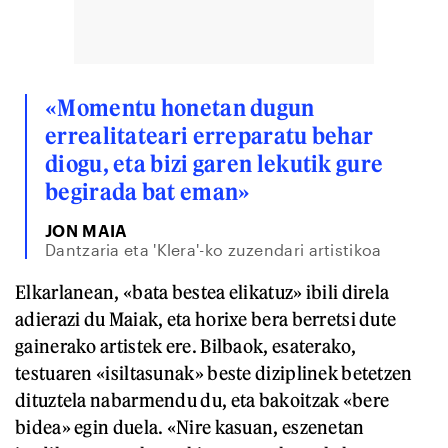
«Momentu honetan dugun
errealitateari erreparatu behar
diogu, eta bizi garen lekutik gure
begirada bat eman»
JON MAIA
Dantzaria eta 'Klera'-ko zuzendari artistikoa
Elkarlanean, «bata bestea elikatuz» ibili direla
adierazi du Maiak, eta horixe bera berretsi dute
gainerako artistek ere. Bilbaok, esaterako,
testuaren «isiltasunak» beste diziplinek betetzen
dituztela nabarmendu du, eta bakoitzak «bere
bidea» egin duela. «Nire kasuan, eszenetan