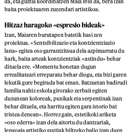
da, eta guztia koordinatzen Maia ibili da, bera izan
baita proiektuaren zuzendari artistikoa.
Hitzaz haragoko «espresio bideak»
Izan, Maiaren burutapen batetik hasi zen
proiektua. «Sentsibilizazio eta kontzientziazio
lana» egitea oso garrantzitsua dela azpimarratu du
hark, baita arteak kontzientziak «astindu» behar
dituela ere. «Momentu honetan dugun
errealitateari erreparatu behar diogu, eta bizi garen
lekutik gure begirada bat eman. Batzuetan badirudi
familia nahiz eskola girorako zerbait egiten
duzunean koloreak, puxikak eta serpentinak izan
behar dituela, eta harritu egiten gara istorio bat
tristea denean». Horrez gain, estetikoki ariketa
«oso ederra» izan dela aitortu du dantzariak,
lengoaia artistiko guztiak biltzeko balio izan duen