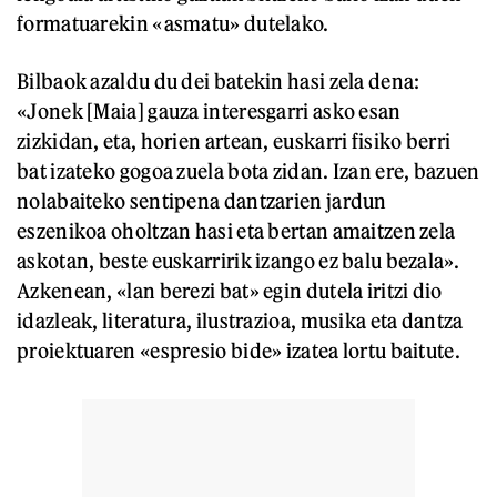
formatuarekin «asmatu» dutelako.
Bilbaok azaldu du dei batekin hasi zela dena:
«Jonek [Maia] gauza interesgarri asko esan
zizkidan, eta, horien artean, euskarri fisiko berri
bat izateko gogoa zuela bota zidan. Izan ere, bazuen
nolabaiteko sentipena dantzarien jardun
eszenikoa oholtzan hasi eta bertan amaitzen zela
askotan, beste euskarririk izango ez balu bezala».
Azkenean, «lan berezi bat» egin dutela iritzi dio
idazleak, literatura, ilustrazioa, musika eta dantza
proiektuaren «espresio bide» izatea lortu baitute.