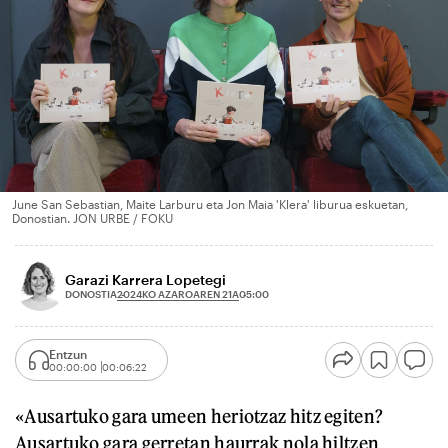
June San Sebastian, Maite Larburu eta Jon Maia 'Klera' liburua eskuetan,
Donostian. JON URBE / FOKU
Garazi Karrera Lopetegi
2024KO AZAROAREN 21A
DONOSTIA
05:00
Entzun
00:00:00
00:06:22
«Ausartuko gara umeen heriotzaz hitz egiten?
Ausartuko gara gerretan haurrak nola hiltzen