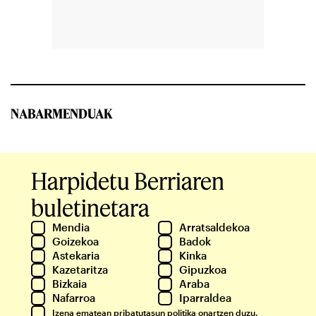
NABARMENDUAK
Harpidetu Berriaren
buletinetara
Mendia
Arratsaldekoa
Goizekoa
Badok
Astekaria
Kinka
Kazetaritza
Gipuzkoa
Bizkaia
Araba
Nafarroa
Iparraldea
Izena ematean
pribatutasun politika
onartzen duzu.