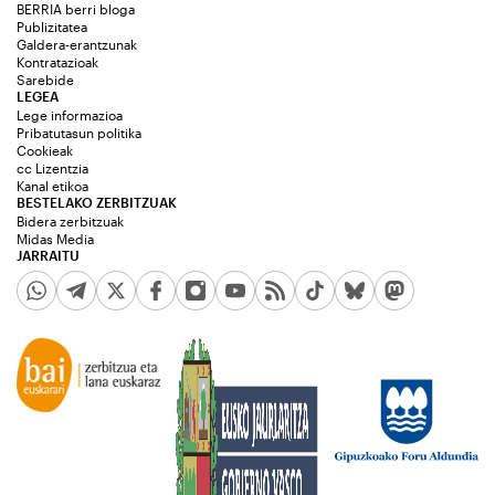
BERRIA berri bloga
Publizitatea
Galdera-erantzunak
Kontratazioak
Sarebide
LEGEA
Lege informazioa
Pribatutasun politika
Cookieak
cc Lizentzia
Kanal etikoa
BESTELAKO ZERBITZUAK
Bidera zerbitzuak
Midas Media
JARRAITU