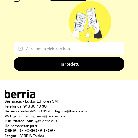
Berria.eus - Euskal Editorea SM
Telefonoa: 943 30 40 30
Bezero arreta: 943 30 43 45 | laguna@berria.eus
Webgunea:
webgunea@berria.eus
Publizitatea:
publi@bidera.eus
Harremanetan jarri
ORRIALDE KORPORATIBOAK
Ezagutu BERRIA Taldea