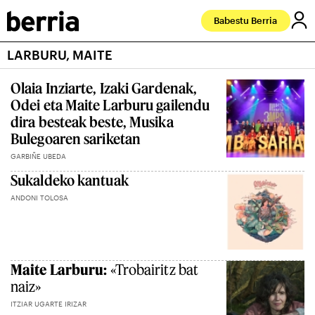
Babestu Berria
LARBURU, MAITE
Olaia Inziarte, Izaki Gardenak,
Odei eta Maite Larburu gailendu
dira besteak beste, Musika
Bulegoaren sariketan
GARBIÑE UBEDA
Sukaldeko kantuak
ANDONI TOLOSA
Maite Larburu:
«Trobairitz bat
naiz»
ITZIAR UGARTE IRIZAR