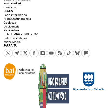
Kontratazioak
Sarebide
LEGEA
Lege informazioa
Pribatutasun politika
Cookieak
cc Lizentzia
Kanal etikoa
BESTELAKO ZERBITZUAK
Bidera zerbitzuak
Midas Media
JARRAITU