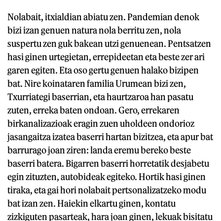
Nolabait, itxialdian abiatu zen. Pandemian denok
bizi izan genuen natura nola berritu zen, nola
suspertu zen guk bakean utzi genuenean. Pentsatzen
hasi ginen urtegietan, errepideetan eta beste zer ari
garen egiten. Eta oso gertu genuen halako bizipen
bat. Nire koinataren familia Urumean bizi zen,
Txurriategi baserrian, eta haurtzaroa han pasatu
zuten, erreka baten ondoan. Gero, errekaren
birkanalizazioak eragin zuen uholdeen ondorioz
jasangaitza izatea baserri hartan bizitzea, eta apur bat
barrurago joan ziren: landa eremu bereko beste
baserri batera. Bigarren baserri horretatik desjabetu
egin zituzten, autobideak egiteko. Hortik hasi ginen
tiraka, eta gai hori nolabait pertsonalizatzeko modu
bat izan zen. Haiekin elkartu ginen, kontatu
zizkiguten pasarteak, hara joan ginen, lekuak bisitatu