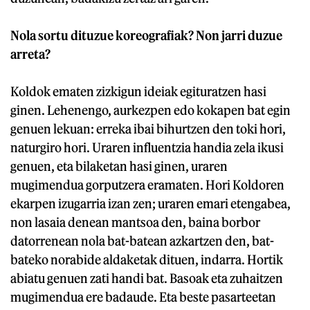
Nola sortu dituzue koreografiak? Non jarri duzue
arreta?
Koldok ematen zizkigun ideiak egituratzen hasi
ginen. Lehenengo, aurkezpen edo kokapen bat egin
genuen lekuan: erreka ibai bihurtzen den toki hori,
naturgiro hori. Uraren influentzia handia zela ikusi
genuen, eta bilaketan hasi ginen, uraren
mugimendua gorputzera eramaten. Hori Koldoren
ekarpen izugarria izan zen; uraren emari etengabea,
non lasaia denean mantsoa den, baina borbor
datorrenean nola bat-batean azkartzen den, bat-
bateko norabide aldaketak dituen, indarra. Hortik
abiatu genuen zati handi bat. Basoak eta zuhaitzen
mugimendua ere badaude. Eta beste pasarteetan