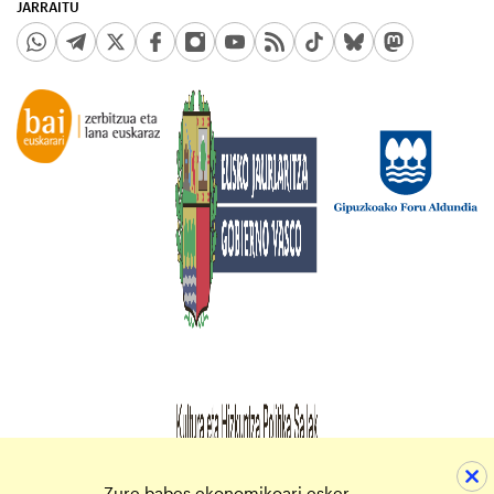
JARRAITU
Zure babes ekonomikoari esker