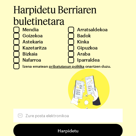
Harpidetu Berriaren
buletinetara
Mendia
Arratsaldekoa
Goizekoa
Badok
Astekaria
Kinka
Kazetaritza
Gipuzkoa
Bizkaia
Araba
Nafarroa
Iparraldea
Izena ematean
pribatutasun politika
onartzen duzu.