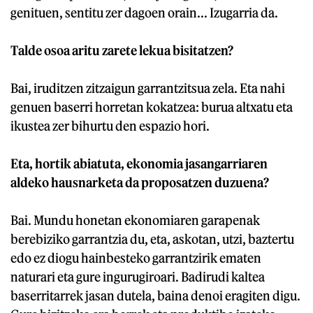
genituen, sentitu zer dagoen orain... Izugarria da.
Talde osoa aritu zarete lekua bisitatzen?
Bai, iruditzen zitzaigun garrantzitsua zela. Eta nahi
genuen baserri horretan kokatzea: burua altxatu eta
ikustea zer bihurtu den espazio hori.
Eta, hortik abiatuta, ekonomia jasangarriaren
aldeko hausnarketa da proposatzen duzuena?
Bai. Mundu honetan ekonomiaren garapenak
berebiziko garrantzia du, eta, askotan, utzi, baztertu
edo ez diogu hainbesteko garrantzirik ematen
naturari eta gure ingurugiroari. Badirudi kaltea
baserritarrek jasan dutela, baina denoi eragiten digu.