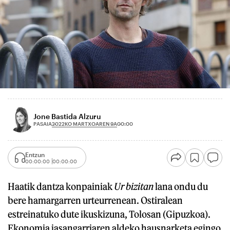
Jone Bastida Alzuru
2022KO MARTXOAREN 9A
PASAIA
00:00
Entzun
00:00:00
00:00:00
Haatik dantza konpainiak
Ur bizitan
lana ondu du
bere hamargarren urteurrenean. Ostiralean
estreinatuko dute ikuskizuna, Tolosan (Gipuzkoa).
Ekonomia jasangarriaren aldeko hausnarketa egingo