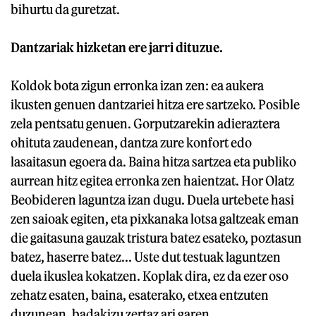
bihurtu da guretzat.
Dantzariak hizketan ere jarri dituzue.
Koldok bota zigun erronka izan zen: ea aukera
ikusten genuen dantzariei hitza ere sartzeko. Posible
zela pentsatu genuen. Gorputzarekin adieraztera
ohituta zaudenean, dantza zure konfort edo
lasaitasun egoera da. Baina hitza sartzea eta publiko
aurrean hitz egitea erronka zen haientzat. Hor Olatz
Beobideren laguntza izan dugu. Duela urtebete hasi
zen saioak egiten, eta pixkanaka lotsa galtzeak eman
die gaitasuna gauzak tristura batez esateko, poztasun
batez, haserre batez... Uste dut testuak laguntzen
duela ikuslea kokatzen. Koplak dira, ez da ezer oso
zehatz esaten, baina, esaterako, etxea entzuten
duzunean, badakizu zertaz ari garen.