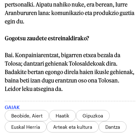
pertsonalki. Aipatu nahiko nuke, era berean, Iurre
Aranbururen lana: komunikazio eta produkzio guztia
egin du.
Gogotsu zaudete estreinaldirako?
Bai. Konpainiarentzat, bigarren etxea bezala da
Tolosa; dantzari gehienak Tolosaldekoak dira.
Badakite bertan egongo direla haien ikusle gehienak,
baina beti izan dugu erantzun oso ona Tolosan.
Leidor leku atsegina da.
GAIAK
Beobide, Aiert
Haatik
Gipuzkoa
Euskal Herria
Arteak eta kultura
Dantza