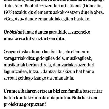
dute. Aiert Beobide zuzendari artistikoak (Donostia,
1978) azaldu du elementu askok osatzen dutela obra.
«Gogotsu» daude emanaldiak egiten hasteko.
Ur bizitan
lanak dantza garaikidea, zuzeneko
musika eta hitza uztartzen ditu.
Osagarri asko dituen lan bat da, eta elementu
zoragarriak ditu: gidoigilea dela, musikagileak,
musikariak bertan direla, dantzariak, zuzendari
laguntzailea, hitza... dantza ikuskizun bat baino
zerbait gehiago izango da emanaldia.
Urumea ibaiaren ertzean bizi zen familia baserritar
baten kontakizuna da abiapuntua. Nola hasi zen
proiektua gorpuzten?