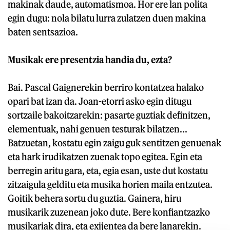
makinak daude, automatismoa. Hor ere lan polita
egin dugu: nola bilatu lurra zulatzen duen makina
baten sentsazioa.
Musikak ere presentzia handia du, ezta?
Bai. Pascal Gaignerekin berriro kontatzea halako
opari bat izan da. Joan-etorri asko egin ditugu
sortzaile bakoitzarekin: pasarte guztiak definitzen,
elementuak, nahi genuen testurak bilatzen...
Batzuetan, kostatu egin zaigu guk sentitzen genuenak
eta hark irudikatzen zuenak topo egitea. Egin eta
berregin aritu gara, eta, egia esan, uste dut kostatu
zitzaigula gelditu eta musika horien maila entzutea.
Goitik behera sortu du guztia. Gainera, hiru
musikarik zuzenean joko dute. Bere konfiantzazko
musikariak dira, eta exijentea da bere lanarekin.