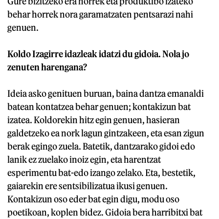
Gure bizitzeko era horrek eta produktibo izateko
behar horrek nora garamatzaten pentsarazi nahi
genuen.
Koldo Izagirre idazleak idatzi du gidoia. Nola jo
zenuten harengana?
Ideia asko genituen buruan, baina dantza emanaldi
batean kontatzea behar genuen; kontakizun bat
izatea. Koldorekin hitz egin genuen, hasieran
galdetzeko ea nork lagun gintzakeen, eta esan zigun
berak egingo zuela. Batetik, dantzarako gidoi edo
lanik ez zuelako inoiz egin, eta harentzat
esperimentu bat-edo izango zelako. Eta, bestetik,
gaiarekin ere sentsibilizatua ikusi genuen.
Kontakizun oso eder bat egin digu, modu oso
poetikoan, koplen bidez. Gidoia bera harribitxi bat