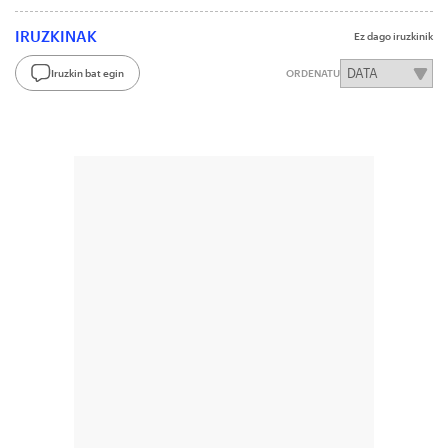
IRUZKINAK
Ez dago iruzkinik
Iruzkin bat egin
ORDENATU