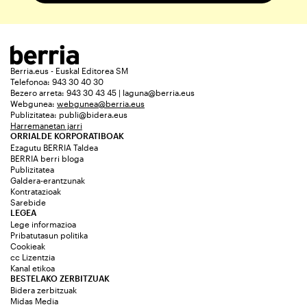
Berria.eus - Euskal Editorea SM
Telefonoa: 943 30 40 30
Bezero arreta: 943 30 43 45 | laguna@berria.eus
Webgunea:
webgunea@berria.eus
Publizitatea:
publi@bidera.eus
Harremanetan jarri
ORRIALDE KORPORATIBOAK
Ezagutu BERRIA Taldea
BERRIA berri bloga
Publizitatea
Galdera-erantzunak
Kontratazioak
Sarebide
LEGEA
Lege informazioa
Pribatutasun politika
Cookieak
cc Lizentzia
Kanal etikoa
BESTELAKO ZERBITZUAK
Bidera zerbitzuak
Midas Media