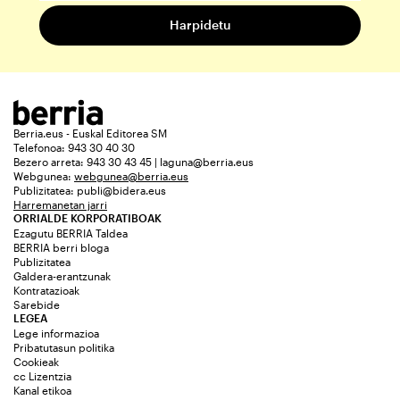
Berria.eus - Euskal Editorea SM
Telefonoa: 943 30 40 30
Bezero arreta: 943 30 43 45 | laguna@berria.eus
Webgunea:
webgunea@berria.eus
Publizitatea:
publi@bidera.eus
Harremanetan jarri
ORRIALDE KORPORATIBOAK
Ezagutu BERRIA Taldea
BERRIA berri bloga
Publizitatea
Galdera-erantzunak
Kontratazioak
Sarebide
LEGEA
Lege informazioa
Pribatutasun politika
Cookieak
cc Lizentzia
Kanal etikoa