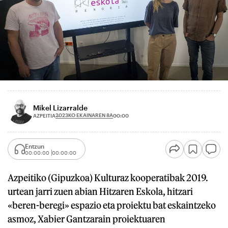
Mikel Lizarralde
2023KO EKAINAREN 8A
AZPEITIA
00:00
Entzun
00:00:00
00:00:00
Azpeitiko (Gipuzkoa) Kulturaz kooperatibak 2019.
urtean jarri zuen abian Hitzaren Eskola, hitzari
«beren-beregi» espazio eta proiektu bat eskaintzeko
asmoz, Xabier Gantzarain proiektuaren