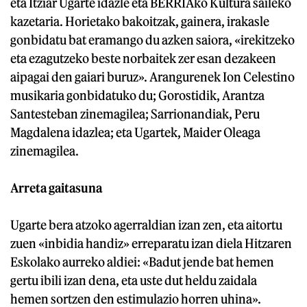
eta Itziar Ugarte idazle eta BERRIAko Kultura saileko
kazetaria. Horietako bakoitzak, gainera, irakasle
gonbidatu bat eramango du azken saiora, «irekitzeko
eta ezagutzeko beste norbaitek zer esan dezakeen
aipagai den gaiari buruz». Arangurenek Ion Celestino
musikaria gonbidatuko du; Gorostidik, Arantza
Santesteban zinemagilea; Sarrionandiak, Peru
Magdalena idazlea; eta Ugartek, Maider Oleaga
zinemagilea.
Arreta gaitasuna
Ugarte bera atzoko agerraldian izan zen, eta aitortu
zuen «inbidia handiz» erreparatu izan diela Hitzaren
Eskolako aurreko aldiei: «Badut jende bat hemen
gertu ibili izan dena, eta uste dut heldu zaidala
hemen sortzen den estimulazio horren uhina».