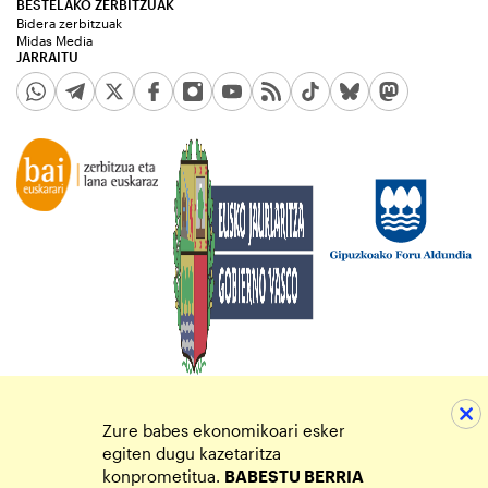
BESTELAKO ZERBITZUAK
Bidera zerbitzuak
Midas Media
JARRAITU
Zure babes ekonomikoari esker
egiten dugu kazetaritza
konprometitua.
BABESTU BERRIA