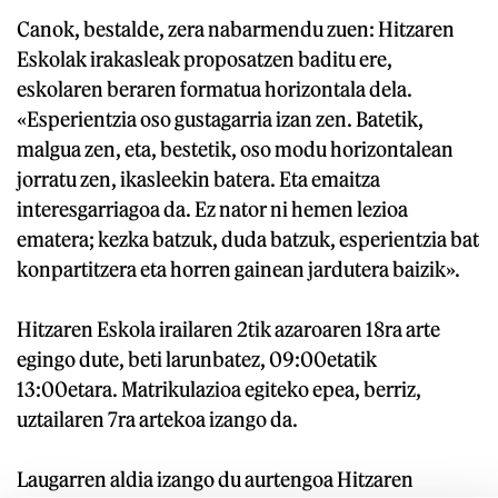
Canok, bestalde, zera nabarmendu zuen: Hitzaren
Eskolak irakasleak proposatzen baditu ere,
eskolaren beraren formatua horizontala dela.
«Esperientzia oso gustagarria izan zen. Batetik,
malgua zen, eta, bestetik, oso modu horizontalean
jorratu zen, ikasleekin batera. Eta emaitza
interesgarriagoa da. Ez nator ni hemen lezioa
ematera; kezka batzuk, duda batzuk, esperientzia bat
konpartitzera eta horren gainean jardutera baizik».
Hitzaren Eskola irailaren 2tik azaroaren 18ra arte
egingo dute, beti larunbatez, 09:00etatik
13:00etara. Matrikulazioa egiteko epea, berriz,
uztailaren 7ra artekoa izango da.
Laugarren aldia izango du aurtengoa Hitzaren