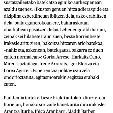
sustatzaileetako batek atzo eginiko aurkezpenean
azaldu zuenez. «Ikusten genuen hitza adierazpide eta
diziplina ezberdinetan ibiltzen dela, asko erabiltzen
dela, baita egunerokoan ere, baina askotan
oharkabean pasatzen dela». Lehenengo aldi hartan,
zeinak sei hilabete iraun zuen, beste horrenbeste
irakasle aritu ziren, bakoitza hitzaren arlo batekoa,
«nahiz eta, azkenean, batek gauza bakarra ez duen
egiten normalean»: Gorka Arrese, Harkaitz Cano,
Miren Gaztañaga, Irene Arrarats, Igor Elortza eta
Lorea Agirre. «Esperientzia polita» izan zela
ondorioztatuta, egitasmoarekin segitzea erabaki
zuten.
Pandemia tarteko, beste bi aldi antolatu dituzte, eta,
horietan, honako sortzaile hauek aritu dira irakasle:
Arantxa Iturbe, Iñigo Aranbarri, Maddi Barber,