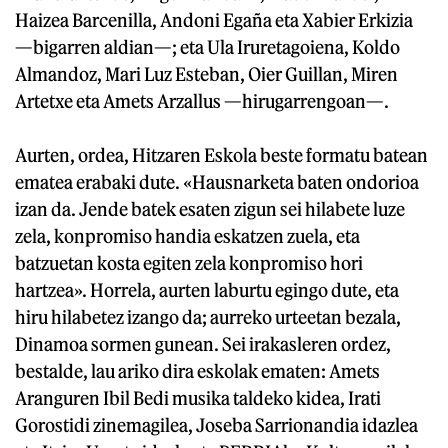
Haizea Barcenilla, Andoni Egaña eta Xabier Erkizia
—bigarren aldian—; eta Ula Iruretagoiena, Koldo
Almandoz, Mari Luz Esteban, Oier Guillan, Miren
Artetxe eta Amets Arzallus —hirugarrengoan—.
Aurten, ordea, Hitzaren Eskola beste formatu batean
ematea erabaki dute. «Hausnarketa baten ondorioa
izan da. Jende batek esaten zigun sei hilabete luze
zela, konpromiso handia eskatzen zuela, eta
batzuetan kosta egiten zela konpromiso hori
hartzea». Horrela, aurten laburtu egingo dute, eta
hiru hilabetez izango da; aurreko urteetan bezala,
Dinamoa sormen gunean. Sei irakasleren ordez,
bestalde, lau ariko dira eskolak ematen: Amets
Aranguren Ibil Bedi musika taldeko kidea, Irati
Gorostidi zinemagilea, Joseba Sarrionandia idazlea