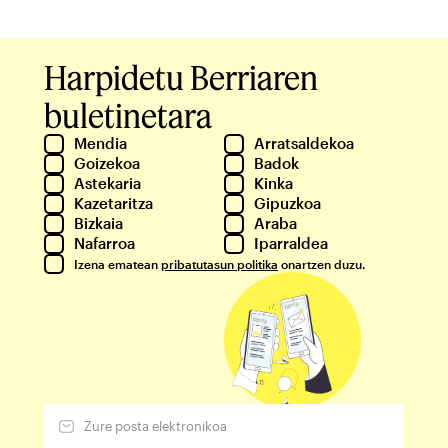
Harpidetu Berriaren
buletinetara
Mendia
Arratsaldekoa
Goizekoa
Badok
Astekaria
Kinka
Kazetaritza
Gipuzkoa
Bizkaia
Araba
Nafarroa
Iparraldea
Izena ematean
pribatutasun politika
onartzen duzu.