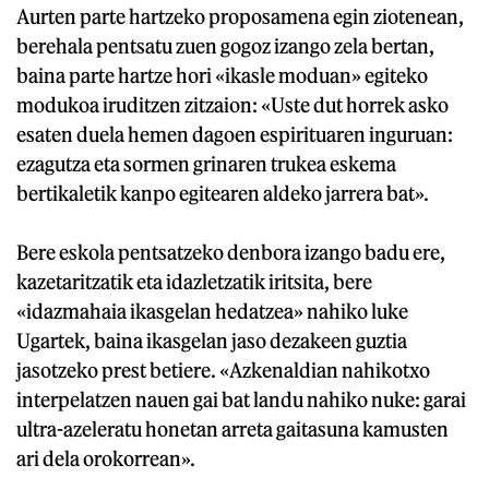
Aurten parte hartzeko proposamena egin ziotenean,
berehala pentsatu zuen gogoz izango zela bertan,
baina parte hartze hori «ikasle moduan» egiteko
modukoa iruditzen zitzaion: «Uste dut horrek asko
esaten duela hemen dagoen espirituaren inguruan:
ezagutza eta sormen grinaren trukea eskema
bertikaletik kanpo egitearen aldeko jarrera bat».
Bere eskola pentsatzeko denbora izango badu ere,
kazetaritzatik eta idazletzatik iritsita, bere
«idazmahaia ikasgelan hedatzea» nahiko luke
Ugartek, baina ikasgelan jaso dezakeen guztia
jasotzeko prest betiere. «Azkenaldian nahikotxo
interpelatzen nauen gai bat landu nahiko nuke: garai
ultra-azeleratu honetan arreta gaitasuna kamusten
ari dela orokorrean».