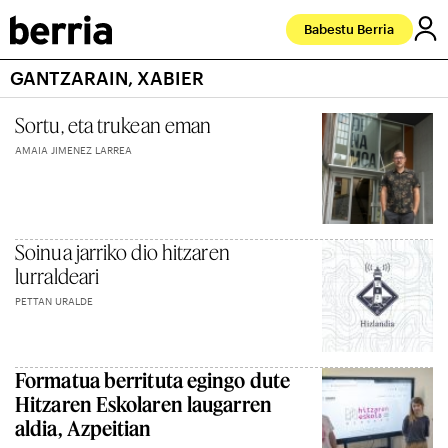
Babestu Berria
GANTZARAIN, XABIER
Sortu, eta trukean eman
AMAIA JIMENEZ LARREA
Soinua jarriko dio hitzaren
lurraldeari
PETTAN URALDE
Formatua berrituta egingo dute
Hitzaren Eskolaren laugarren
aldia, Azpeitian