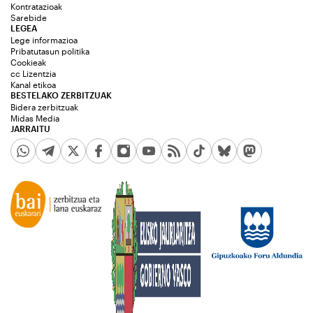
Kontratazioak
Sarebide
LEGEA
Lege informazioa
Pribatutasun politika
Cookieak
cc Lizentzia
Kanal etikoa
BESTELAKO ZERBITZUAK
Bidera zerbitzuak
Midas Media
JARRAITU