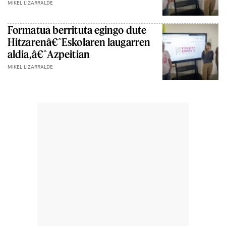
MIKEL LIZARRALDE
Formatua berrituta egingo dute
Hitzarenâ€ˆEskolaren laugarren
aldia,â€ˆAzpeitian
MIKEL LIZARRALDE