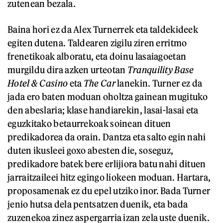
zutenean bezala.
Baina hori ez da Alex Turnerrek eta taldekideek
egiten dutena. Taldearen zigilu ziren erritmo
frenetikoak alboratu, eta doinu lasaiagoetan
murgildu dira azken urteotan
Tranquility Base
Hotel & Casino
eta
The Car
lanekin. Turner ez da
jada ero baten moduan oholtza gainean mugituko
den abeslaria; klase handiarekin, lasai-lasai eta
eguzkitako betaurrekoak soinean dituen
predikadorea da orain. Dantza eta salto egin nahi
duten ikusleei goxo abesten die, soseguz,
predikadore batek bere erlijiora batu nahi dituen
jarraitzaileei hitz egingo liokeen moduan. Hartara,
proposamenak ez du epel utziko inor. Bada Turner
jenio hutsa dela pentsatzen duenik, eta bada
zuzenekoa zinez aspergarria izan zela uste duenik.