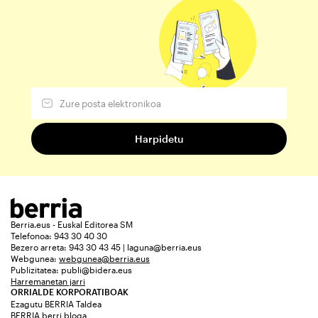
Berria.eus - Euskal Editorea SM
Telefonoa: 943 30 40 30
Bezero arreta: 943 30 43 45 | laguna@berria.eus
Webgunea:
webgunea@berria.eus
Publizitatea:
publi@bidera.eus
Harremanetan jarri
ORRIALDE KORPORATIBOAK
Ezagutu BERRIA Taldea
BERRIA berri bloga