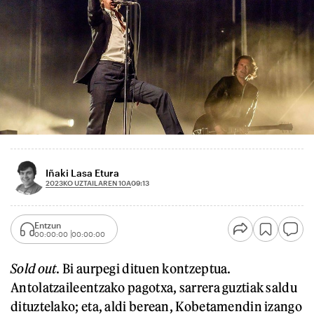
Iñaki Lasa Etura
2023KO UZTAILAREN 10A
09:13
Entzun
00:00:00
00:00:00
Sold out
. Bi aurpegi dituen kontzeptua.
Antolatzaileentzako pagotxa, sarrera guztiak saldu
dituztelako; eta, aldi berean, Kobetamendin izango