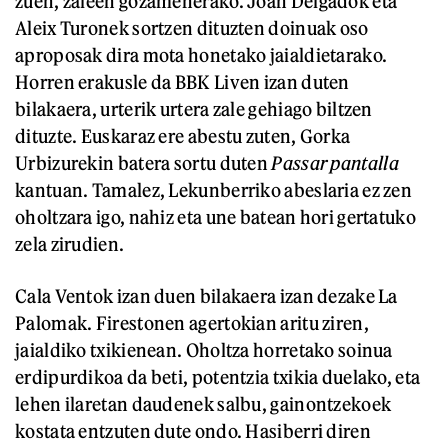
zuen, zaleen gozamenerako. Joan Delgadok eta
Aleix Turonek sortzen dituzten doinuak oso
aproposak dira mota honetako jaialdietarako.
Horren erakusle da BBK Liven izan duten
bilakaera, urterik urtera zale gehiago biltzen
dituzte. Euskaraz ere abestu zuten, Gorka
Urbizurekin batera sortu duten
Passar pantalla
kantuan. Tamalez, Lekunberriko abeslaria ez zen
oholtzara igo, nahiz eta une batean hori gertatuko
zela zirudien.
Cala Ventok izan duen bilakaera izan dezake La
Palomak. Firestonen agertokian aritu ziren,
jaialdiko txikienean. Oholtza horretako soinua
erdipurdikoa da beti, potentzia txikia duelako, eta
lehen ilaretan daudenek salbu, gainontzekoek
kostata entzuten dute ondo. Hasiberri diren