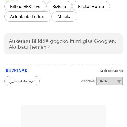
Bilbao BBK Live
Bizkaia
Euskal Herria
Arteak eta kultura
Musika
Aukeratu
BERRIA
gogoko iturri gisa Googlen.
Aktibatu hemen
IRUZKINAK
Ez dago iruzkinik
Iruzkin bat egin
ORDENATU