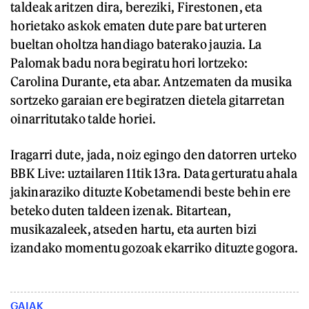
taldeak aritzen dira, bereziki, Firestonen, eta
horietako askok ematen dute pare bat urteren
bueltan oholtza handiago baterako jauzia. La
Palomak badu nora begiratu hori lortzeko:
Carolina Durante, eta abar. Antzematen da musika
sortzeko garaian ere begiratzen dietela gitarretan
oinarritutako talde horiei.
Iragarri dute, jada, noiz egingo den datorren urteko
BBK Live: uztailaren 11tik 13ra. Data gerturatu ahala
jakinaraziko dituzte Kobetamendi beste behin ere
beteko duten taldeen izenak. Bitartean,
musikazaleek, atseden hartu, eta aurten bizi
izandako momentu gozoak ekarriko dituzte gogora.
GAIAK