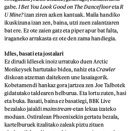
gabe.
I Bet You Look Good on The Dancefloor
eta
R
U Mine?
izan ziren azken kantuak. Maila handiko
ikuskizuna izan zen, baina, utzi zuen zalantzaren
bat ere. Ez ote zaien gatz eta piper apur bat falta,
iraganeko arrakasta ez ote den zama handiegia.
Idles, basati eta jostalari
Ez dirudi Idlesek inoiz urratuko duen Arctic
Monkeysek hartutako bidea, nahiz eta
Crawler
diskoan atzeman daitekeen une lasaiagorik.
Kobetamendi hankaz gora jartzea zen Joe Talbotek
gidatutako taldearen helburua. Eta lortu zuten, hasi
eta buka. Basati, baina ez basatiegi, BBK Live
bezalako jaialdi
mainstream-
etan lekua izateko
moduan. Ostiralean Phoenixekin gertatu bezala,
kartelburuek itzalitako zaleak piztu zituen