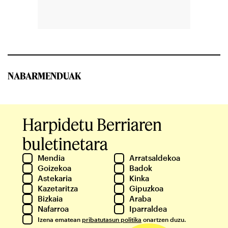
NABARMENDUAK
Harpidetu Berriaren
buletinetara
Mendia
Arratsaldekoa
Goizekoa
Badok
Astekaria
Kinka
Kazetaritza
Gipuzkoa
Bizkaia
Araba
Nafarroa
Iparraldea
Izena ematean
pribatutasun politika
onartzen duzu.