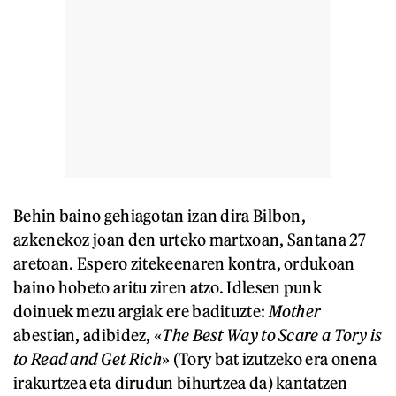
Behin baino gehiagotan izan dira Bilbon,
azkenekoz joan den urteko martxoan, Santana 27
aretoan. Espero zitekeenaren kontra, ordukoan
baino hobeto aritu ziren atzo. Idlesen punk
doinuek mezu argiak ere badituzte:
Mother
abestian, adibidez, «
The Best Way to Scare a Tory is
to Read and Get Rich
» (Tory bat izutzeko era onena
irakurtzea eta dirudun bihurtzea da) kantatzen