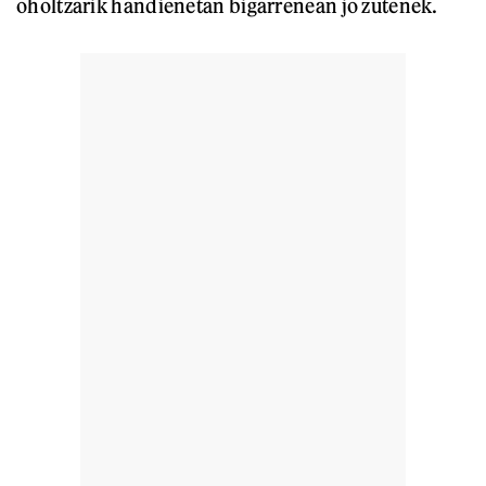
oholtzarik handienetan bigarrenean jo zutenek.