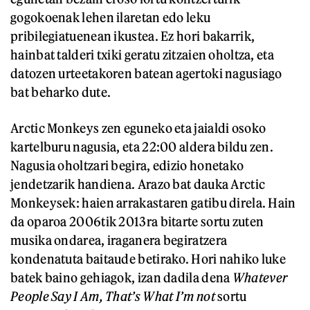
gogokoenak lehen ilaretan edo leku
pribilegiatuenean ikustea. Ez hori bakarrik,
hainbat talderi txiki geratu zitzaien oholtza, eta
datozen urteetakoren batean agertoki nagusiago
bat beharko dute.
Arctic Monkeys zen eguneko eta jaialdi osoko
kartelburu nagusia, eta 22:00 aldera bildu zen.
Nagusia oholtzari begira, edizio honetako
jendetzarik handiena. Arazo bat dauka Arctic
Monkeysek: haien arrakastaren gatibu direla. Hain
da oparoa 2006tik 2013ra bitarte sortu zuten
musika ondarea, iraganera begiratzera
kondenatuta baitaude betirako. Hori nahiko luke
batek baino gehiagok, izan dadila dena
Whatever
People Say I Am, That’s What I’m not
sortu