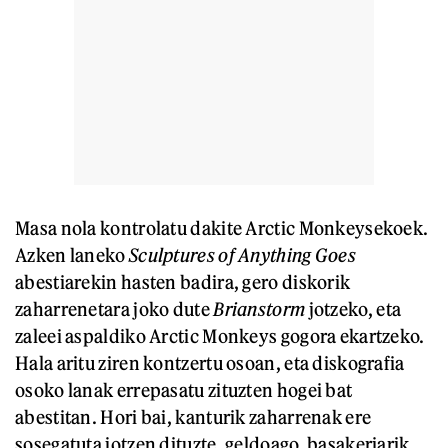
Masa nola kontrolatu dakite Arctic Monkeysekoek.
Azken laneko
Sculptures of Anything Goes
abestiarekin hasten badira, gero diskorik
zaharrenetara joko dute
Brianstorm
jotzeko, eta
zaleei aspaldiko Arctic Monkeys gogora ekartzeko.
Hala aritu ziren kontzertu osoan, eta diskografia
osoko lanak errepasatu zituzten hogei bat
abestitan. Hori bai, kanturik zaharrenak ere
sosegatuta jotzen dituzte, geldoago, basakeriarik