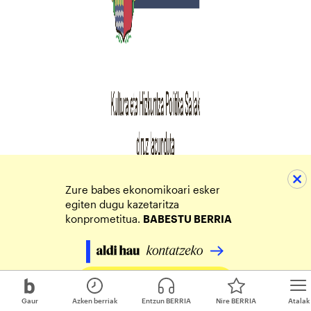
Zure babes ekonomikoari esker
egiten dugu kazetaritza
konprometitua.
BABESTU BERRIA
Egin zure ekarpena
Gaur
Azken berriak
Entzun BERRIA
Nire BERRIA
Atalak