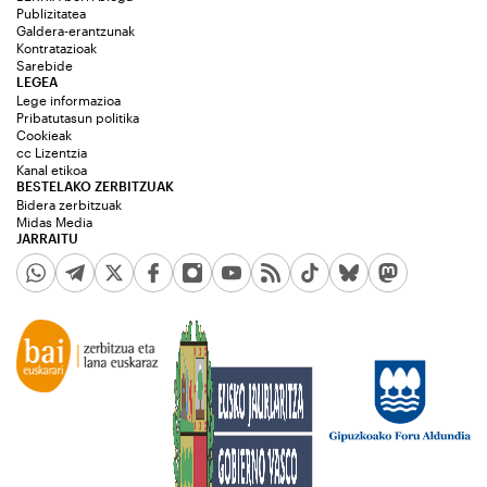
Publizitatea
Galdera-erantzunak
Kontratazioak
Sarebide
LEGEA
Lege informazioa
Pribatutasun politika
Cookieak
cc Lizentzia
Kanal etikoa
BESTELAKO ZERBITZUAK
Bidera zerbitzuak
Midas Media
JARRAITU