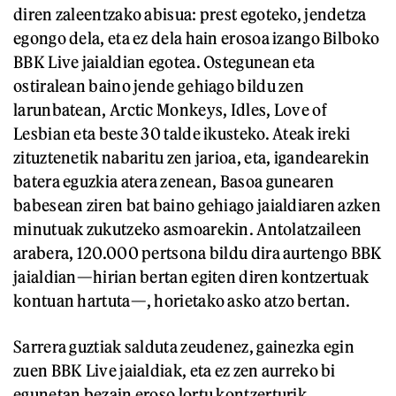
diren zaleentzako abisua: prest egoteko, jendetza
egongo dela, eta ez dela hain erosoa izango Bilboko
BBK Live jaialdian egotea. Ostegunean eta
ostiralean baino jende gehiago bildu zen
larunbatean, Arctic Monkeys, Idles, Love of
Lesbian eta beste 30 talde ikusteko. Ateak ireki
zituztenetik nabaritu zen jarioa, eta, igandearekin
batera eguzkia atera zenean, Basoa gunearen
babesean ziren bat baino gehiago jaialdiaren azken
minutuak zukutzeko asmoarekin. Antolatzaileen
arabera, 120.000 pertsona bildu dira aurtengo BBK
jaialdian—hirian bertan egiten diren kontzertuak
kontuan hartuta—, horietako asko atzo bertan.
Sarrera guztiak salduta zeudenez, gainezka egin
zuen BBK Live jaialdiak, eta ez zen aurreko bi
egunetan bezain eroso lortu kontzerturik