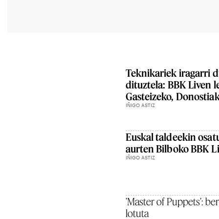
Teknikariek iragarri 
dituztela: BBK Liven 
Gasteizeko, Donostiak
IÑIGO ASTIZ
Euskal taldeekin osat
aurten Bilboko BBK Li
IÑIGO ASTIZ
'Master of Puppets': ber
lotuta