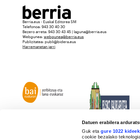
Berria.eus - Euskal Editorea SM
Telefonoa: 943 30 40 30
Bezero arreta: 943 30 43 45 | laguna@berria.eus
Webgunea:
webgunea@berria.eus
Publizitatea:
publi@bidera.eus
Harremanetan jarri
Datuen erabilera ardurat
Guk eta
gure 1022 kideek
cookie bezalako teknologia