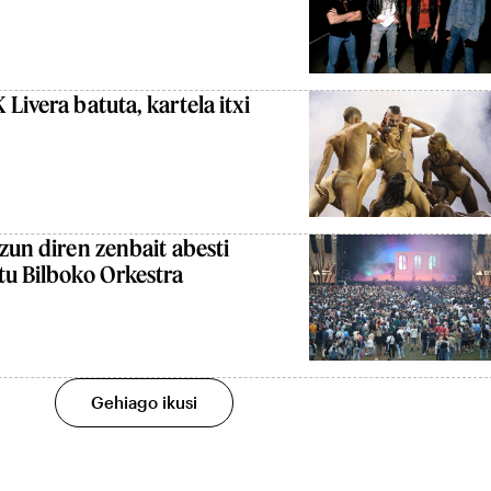
Livera batuta, kartela itxi
tzun diren zenbait abesti
tu Bilboko Orkestra
Gehiago ikusi