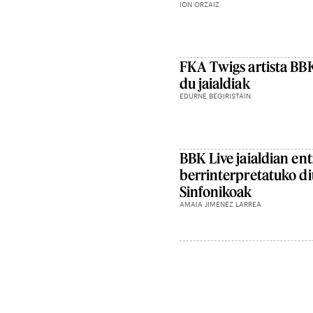
ION ORZAIZ
FKA Twigs artista BBK 
du jaialdiak
EDURNE BEGIRISTAIN
BBK Live jaialdian en
berrinterpretatuko di
Sinfonikoak
AMAIA JIMENEZ LARREA