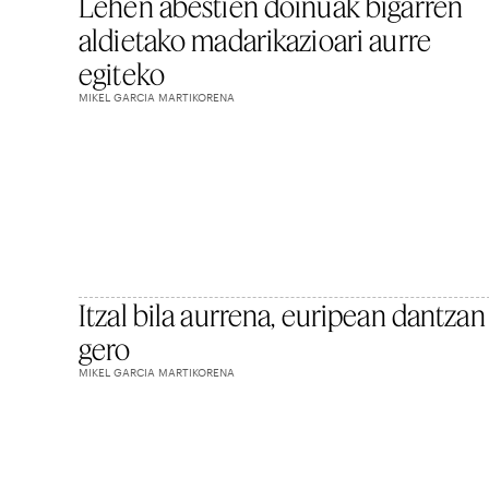
Lehen abestien doinuak bigarren
aldietako madarikazioari aurre
egiteko
MIKEL GARCIA MARTIKORENA
Itzal bila aurrena, euripean dantzan
gero
MIKEL GARCIA MARTIKORENA