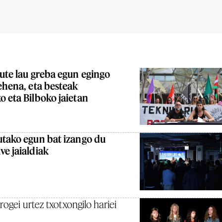
dute lau greba egun egingo
lehena, eta besteak
o eta Bilboko jaietan
utako egun bat izango du
ve jaialdiak
rogei urtez txotxongilo hariei