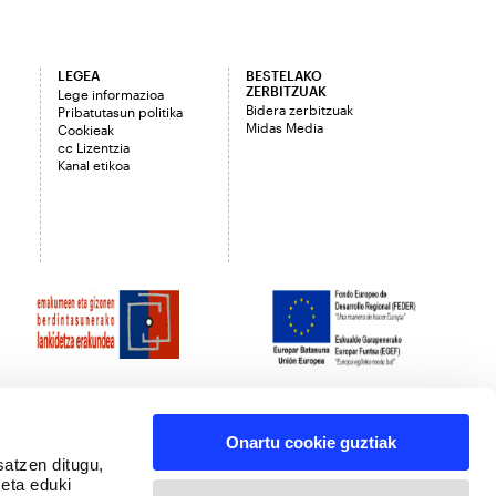
LEGEA
BESTELAKO
ZERBITZUAK
Lege informazioa
Bidera zerbitzuak
Pribatutasun politika
Midas Media
Cookieak
cc Lizentzia
Kanal etikoa
Onartu cookie guztiak
satzen ditugu,
 eta eduki