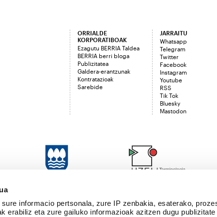
ORRIALDE
JARRAITU
KORPORATIBOAK
Whatsapp
Ezagutu BERRIA Taldea
Telegram
BERRIA berri bloga
Twitter
Publizitatea
Facebook
Galdera-erantzunak
Instagram
Kontratazioak
Youtube
Sarebide
RSS
Tik Tok
Bluesky
Mastodon
sua
sure informacio pertsonala, zure IP zenbakia, esaterako, proze
k erabiliz eta zure gailuko informazioak azitzen dugu publizitate