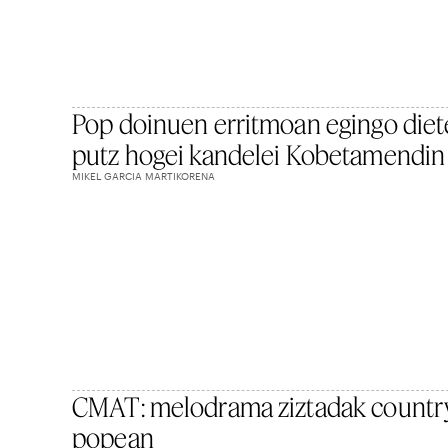
Pop doinuen erritmoan egingo diet
putz hogei kandelei Kobetamendin
MIKEL GARCIA MARTIKORENA
CMAT: melodrama ziztadak countr
popean