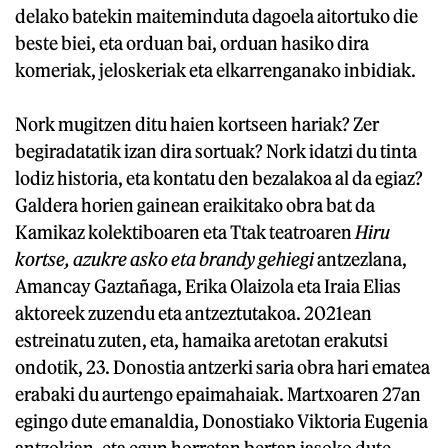
delako batekin maiteminduta dagoela aitortuko die
beste biei, eta orduan bai, orduan hasiko dira
komeriak, jeloskeriak eta elkarrenganako inbidiak.
Nork mugitzen ditu haien kortseen hariak? Zer
begiradatatik izan dira sortuak? Nork idatzi du tinta
lodiz historia, eta kontatu den bezalakoa al da egiaz?
Galdera horien gainean eraikitako obra bat da
Kamikaz kolektiboaren eta Ttak teatroaren
Hiru
kortse, azukre asko eta brandy gehiegi
antzezlana,
Amancay Gaztañaga, Erika Olaizola eta Iraia Elias
aktoreek zuzendu eta antzeztutakoa. 2021ean
estreinatu zuten, eta, hamaika aretotan erakutsi
ondotik, 23. Donostia antzerki saria obra hari ematea
erabaki du aurtengo epaimahaiak. Martxoaren 27an
egingo dute emanaldia, Donostiako Viktoria Eugenia
antzokian, eta egun horretan bertan jasoko dute