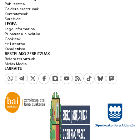
Publizitatea
Galdera-erantzunak
Kontratazioak
Sarebide
LEGEA
Lege informazioa
Pribatutasun politika
Cookieak
cc Lizentzia
Kanal etikoa
BESTELAKO ZERBITZUAK
Bidera zerbitzuak
Midas Media
JARRAITU