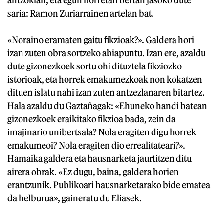
saria: Ramon Zuriarrainen artelan bat.
«Noraino eramaten gaitu fikzioak?». Galdera hori
izan zuten obra sortzeko abiapuntu. Izan ere, azaldu
dute gizonezkoek sortu ohi dituztela fikziozko
istorioak, eta horrek emakumezkoak non kokatzen
dituen islatu nahi izan zuten antzezlanaren bitartez.
Hala azaldu du Gaztañagak: «Ehuneko handi batean
gizonezkoek eraikitako fikzioa bada, zein da
imajinario unibertsala? Nola eragiten digu horrek
emakumeoi? Nola eragiten dio errealitateari?».
Hamaika galdera eta hausnarketa jaurtitzen ditu
airera obrak. «Ez dugu, baina, galdera horien
erantzunik. Publikoari hausnarketarako bide ematea
da helburua», gaineratu du Eliasek.