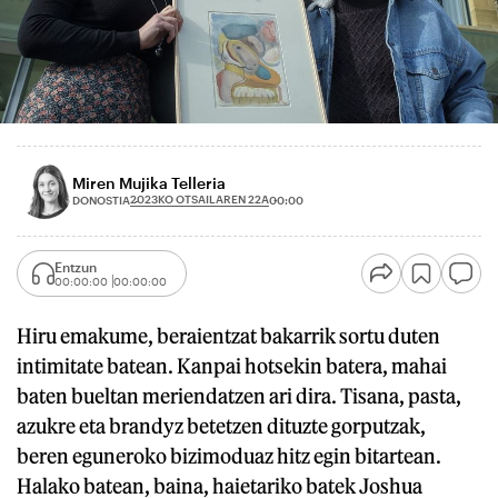
Miren Mujika Telleria
2023KO OTSAILAREN 22A
DONOSTIA
00:00
Entzun
00:00:00
00:00:00
Hiru emakume, beraientzat bakarrik sortu duten
intimitate batean. Kanpai hotsekin batera, mahai
baten bueltan meriendatzen ari dira. Tisana, pasta,
azukre eta brandyz betetzen dituzte gorputzak,
beren eguneroko bizimoduaz hitz egin bitartean.
Halako batean, baina, haietariko batek Joshua