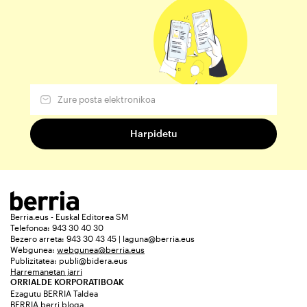
Berria.eus - Euskal Editorea SM
Telefonoa: 943 30 40 30
Bezero arreta: 943 30 43 45 | laguna@berria.eus
Webgunea:
webgunea@berria.eus
Publizitatea:
publi@bidera.eus
Harremanetan jarri
ORRIALDE KORPORATIBOAK
Ezagutu BERRIA Taldea
BERRIA berri bloga