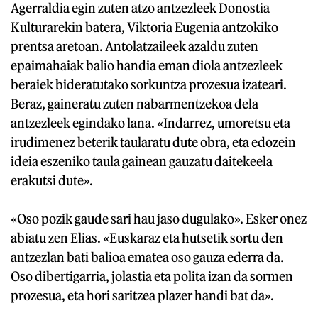
Agerraldia egin zuten atzo antzezleek Donostia
Kulturarekin batera, Viktoria Eugenia antzokiko
prentsa aretoan. Antolatzaileek azaldu zuten
epaimahaiak balio handia eman diola antzezleek
beraiek bideratutako sorkuntza prozesua izateari.
Beraz, gaineratu zuten nabarmentzekoa dela
antzezleek egindako lana. «Indarrez, umoretsu eta
irudimenez beterik taularatu dute obra, eta edozein
ideia eszeniko taula gainean gauzatu daitekeela
erakutsi dute».
«Oso pozik gaude sari hau jaso dugulako». Esker onez
abiatu zen Elias. «Euskaraz eta hutsetik sortu den
antzezlan bati balioa ematea oso gauza ederra da.
Oso dibertigarria, jolastia eta polita izan da sormen
prozesua, eta hori saritzea plazer handi bat da».