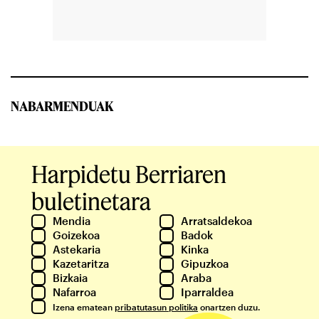
NABARMENDUAK
Harpidetu Berriaren
buletinetara
Mendia
Arratsaldekoa
Goizekoa
Badok
Astekaria
Kinka
Kazetaritza
Gipuzkoa
Bizkaia
Araba
Nafarroa
Iparraldea
Izena ematean
pribatutasun politika
onartzen duzu.