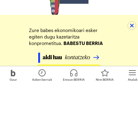
Zure babes ekonomikoari esker
egiten dugu kazetaritza
konprometitua.
BABESTU BERRIA
Egin zure ekarpena
Gaur
Azken berriak
Entzun BERRIA
Nire BERRIA
Atalak