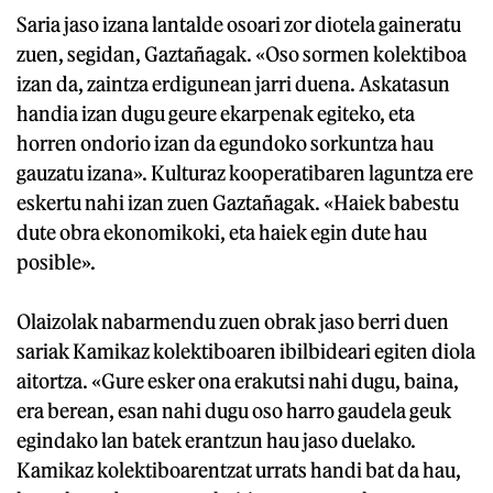
Saria jaso izana lantalde osoari zor diotela gaineratu
zuen, segidan, Gaztañagak. «Oso sormen kolektiboa
izan da, zaintza erdigunean jarri duena. Askatasun
handia izan dugu geure ekarpenak egiteko, eta
horren ondorio izan da egundoko sorkuntza hau
gauzatu izana». Kulturaz kooperatibaren laguntza ere
eskertu nahi izan zuen Gaztañagak. «Haiek babestu
dute obra ekonomikoki, eta haiek egin dute hau
posible».
Olaizolak nabarmendu zuen obrak jaso berri duen
sariak Kamikaz kolektiboaren ibilbideari egiten diola
aitortza. «Gure esker ona erakutsi nahi dugu, baina,
era berean, esan nahi dugu oso harro gaudela geuk
egindako lan batek erantzun hau jaso duelako.
Kamikaz kolektiboarentzat urrats handi bat da hau,