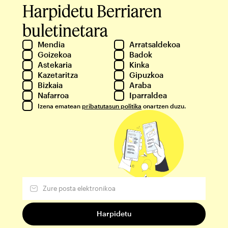
Harpidetu Berriaren
buletinetara
Mendia
Arratsaldekoa
Goizekoa
Badok
Astekaria
Kinka
Kazetaritza
Gipuzkoa
Bizkaia
Araba
Nafarroa
Iparraldea
Izena ematean
pribatutasun politika
onartzen duzu.