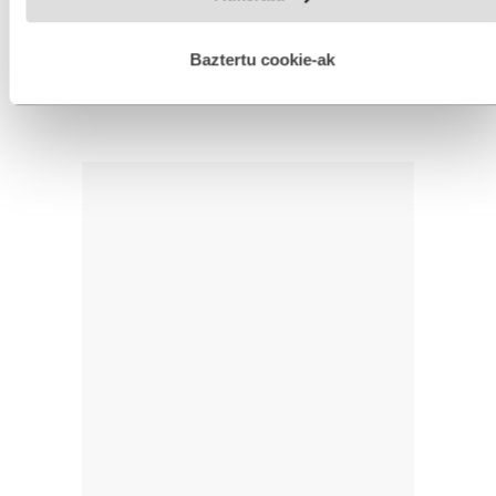
hobetzeko asmoz, cookie teknologiaz baliatzen gara. Ohar
IRUZKINAK
Ez dago iruzkinik
hau onartuz gero, teknologia hori erabiltzeko baimen
esplizitua ematen diguzu.
Gehiago irakurri
Baztertu cookie-ak
Iruzkin bat egin
ORDENATU