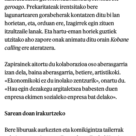
geroago
. Prekaritateak irentsitako bere
lagunartearen gorabeherak kontatzen ditu bi lan
horietan, eta, orduan ere, Izagirrek egin zituen
itzultzaile lanak. Eta hartu-eman horiek guztiek
utzitako aho zapore onak animatu ditu orain
Kobane
calling
ere ateratzera.
Zapirainek aitortu du kolaborazioa oso aberasgarria
izan dela, baina aberasgarria, betiere, artistikoki.
«Ekonomikoki ez du inolako zentzurik», onartu du.
«Hau egin dezakegu argitaletxea babesten duen
enpresa ekimen sozialeko enpresa bat delako».
Sarean doan irakurtzeko
Bere liburuak aurkezten eta komikigintza tailerrak