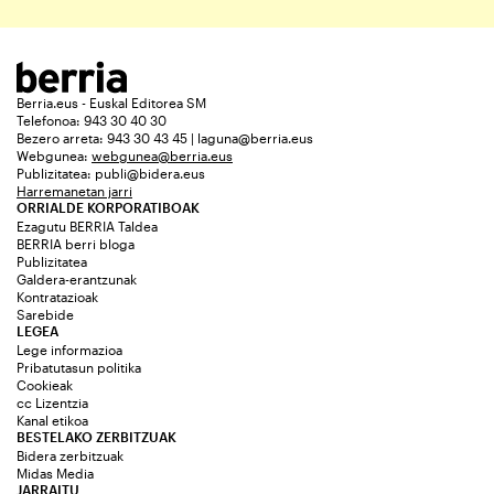
Berria.eus - Euskal Editorea SM
Telefonoa: 943 30 40 30
Bezero arreta: 943 30 43 45 | laguna@berria.eus
Webgunea:
webgunea@berria.eus
Publizitatea:
publi@bidera.eus
Harremanetan jarri
ORRIALDE KORPORATIBOAK
Ezagutu BERRIA Taldea
BERRIA berri bloga
Publizitatea
Galdera-erantzunak
Kontratazioak
Sarebide
LEGEA
Lege informazioa
Pribatutasun politika
Cookieak
cc Lizentzia
Kanal etikoa
BESTELAKO ZERBITZUAK
Bidera zerbitzuak
Midas Media
JARRAITU