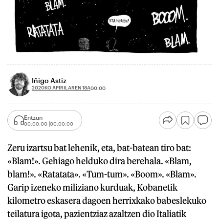
Iñigo Astiz
2020KO APIRILAREN 18A
00:00
Entzun
00:00:00
00:00:00
Zeru izartsu bat lehenik, eta, bat-batean tiro bat:
«Blam!». Gehiago helduko dira berehala. «Blam,
blam!». «Ratatata». «Tum-tum». «Boom». «Blam».
Garip izeneko miliziano kurduak, Kobanetik
kilometro eskasera dagoen herrixkako babeslekuko
teilatura igota, pazientziaz azaltzen dio Italiatik