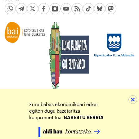
Zure babes ekonomikoari esker
egiten dugu kazetaritza
konprometitua.
BABESTU BERRIA