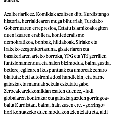
Azalkeriarik ez. Komikiak azaltzen ditu Kurdistango
historia, herrialdearen muga bihurriak, Turkiako
Gobernuaren errepresioa, Estatu Islamikoak egiten
duen izuaren erabilera, konfederalismo
demokratikoa, bonbak, hildakoak, Siriako eta
Irakeko ezegonkortasuna, gizateriaren eta
basakeriaren arteko borroka, YPG eta YPJ gerrillen
funtzionamendua eta haien bizimodua, baina guztia,
betiere, egilearen ikuspuntuak eta umoreak zeharo
blaituta; beti autoironia dosi handiekin, eta barne
gatazka eta mamuak sekula ezkutatu gabe.
Zerocalcarek komikian esaten duenez, «ludi
globalaren kontrakar eta gatazka guztien gorringoa»
baita Kurdistan, baina, hain zuzen ere, «gorringo»
hori kontatzeko duen modu kontzientziatu eta, aldi