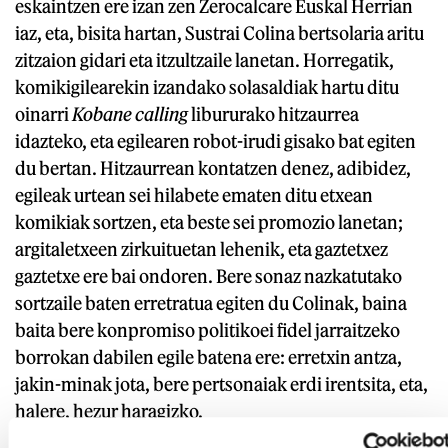
eskaintzen ere izan zen Zerocalcare Euskal Herrian
iaz, eta, bisita hartan, Sustrai Colina bertsolaria aritu
zitzaion gidari eta itzultzaile lanetan. Horregatik,
komikigilearekin izandako solasaldiak hartu ditu
oinarri
Kobane calling
libururako hitzaurrea
idazteko, eta egilearen robot-irudi gisako bat egiten
du bertan. Hitzaurrean kontatzen denez, adibidez,
egileak urtean sei hilabete ematen ditu etxean
komikiak sortzen, eta beste sei promozio lanetan;
argitaletxeen zirkuituetan lehenik, eta gaztetxez
gaztetxe ere bai ondoren. Bere sonaz nazkatutako
sortzaile baten erretratua egiten du Colinak, baina
baita bere konpromiso politikoei fidel jarraitzeko
borrokan dabilen egile batena ere: erretxin antza,
jakin-minak jota, bere pertsonaiak erdi irentsita, eta,
halere, hezur haragizko.