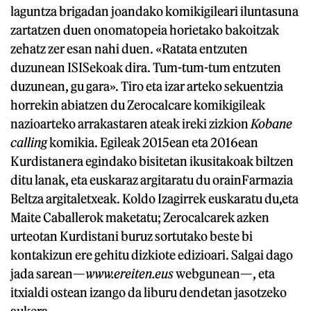
laguntza brigadan joandako komikigileari iluntasuna
zartatzen duen onomatopeia horietako bakoitzak
zehatz zer esan nahi duen. «Ratata entzuten
duzunean ISISekoak dira. Tum-tum-tum entzuten
duzunean, gu gara». Tiro eta izar arteko sekuentzia
horrekin abiatzen du Zerocalcare komikigileak
nazioarteko arrakastaren ateak ireki zizkion
Kobane
calling
komikia. Egileak 2015ean eta 2016ean
Kurdistanera egindako bisitetan ikusitakoak biltzen
ditu lanak, eta euskaraz argitaratu du orainFarmazia
Beltza argitaletxeak. Koldo Izagirrek euskaratu du,eta
Maite Caballerok maketatu; Zerocalcarek azken
urteotan Kurdistani buruz sortutako beste bi
kontakizun ere gehitu dizkiote edizioari. Salgai dago
jada sarean—
www.ereiten.eus
webgunean—, eta
itxialdi ostean izango da liburu dendetan jasotzeko
aukera.