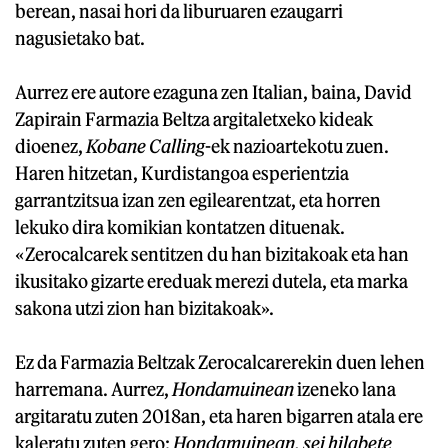
berean, nasai hori da liburuaren ezaugarri
nagusietako bat.
Aurrez ere autore ezaguna zen Italian, baina, David
Zapirain Farmazia Beltza argitaletxeko kideak
dioenez,
Kobane Calling
-ek nazioartekotu zuen.
Haren hitzetan, Kurdistangoa esperientzia
garrantzitsua izan zen egilearentzat, eta horren
lekuko dira komikian kontatzen dituenak.
«Zerocalcarek sentitzen du han bizitakoak eta han
ikusitako gizarte ereduak merezi dutela, eta marka
sakona utzi zion han bizitakoak».
Ez da Farmazia Beltzak Zerocalcarerekin duen lehen
harremana. Aurrez,
Hondamuinean
izeneko lana
argitaratu zuten 2018an, eta haren bigarren atala ere
kaleratu zuten gero:
Hondamuinean, sei hilabete