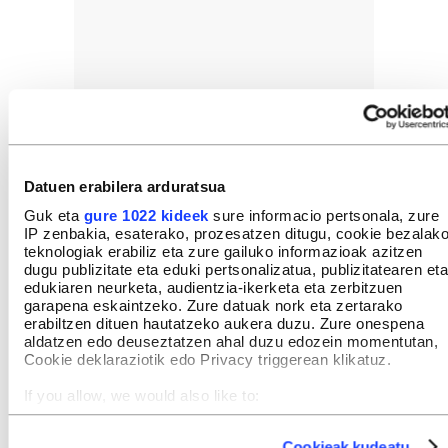
Datuen erabilera arduratsua
Guk eta
gure 1022 kideek
sure informacio pertsonala, zure
IP zenbakia, esaterako, prozesatzen ditugu, cookie bezalak
teknologiak erabiliz eta zure gailuko informazioak azitzen
dugu publizitate eta eduki pertsonalizatua, publizitatearen eta
edukiaren neurketa, audientzia-ikerketa eta zerbitzuen
garapena eskaintzeko. Zure datuak nork eta zertarako
erabiltzen dituen hautatzeko aukera duzu. Zure onespena
aldatzen edo deuseztatzen ahal duzu edozein momentutan,
Cookie deklaraziotik edo Privacy triggerean klikatuz.
If you allow, we would also like to:
Collect information about your geographical location
which can be accurate to within several meters
Cookieak kudeatu