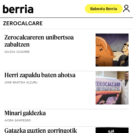
Babestu Berria
ZEROCALCARE
Zerocalcareren unibertsoa
zabaltzen
GAIZKA IZAGIRRE
Herri zapaldu baten ahotsa
JONE BASTIDA ALZURU
Minari galdezka
AIORA SAMPEDRO
Gatazka guztien gorringotik