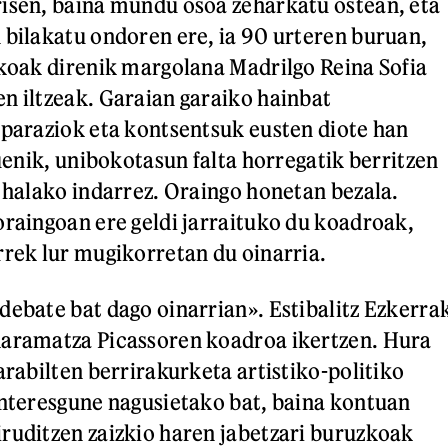
isen, baina mundu osoa zeharkatu ostean, eta
 bilakatu ondoren ere, ia 90 urteren buruan,
nkoak direnik margolana Madrilgo Reina Sofia
n iltzeak. Garaian garaiko hainbat
eparaziok eta kontsentsuk eusten diote han
ruenik, unibokotasun falta horregatik berritzen
, halako indarrez. Oraingo honetan bezala.
oraingoan ere geldi jarraituko du koadroak,
rrek lur mugikorretan du oinarria.
debate bat dago oinarrian». Estibalitz Ezkerra
daramatza Picassoren koadroa ikertzen. Hura
arabilten berrirakurketa artistiko-politiko
interesgune nagusietako bat, baina kontuan
ruditzen zaizkio haren jabetzari buruzkoak