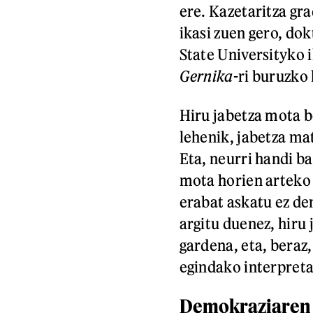
ere. Kazetaritza gr
ikasi zuen gero, do
State Universityko i
Gernika
-ri buruzko 
Hiru jabetza mota b
lehenik, jabetza mat
Eta, neurri handi b
mota horien arteko
erabat askatu ez de
argitu duenez, hiru 
gardena, eta, beraz,
egindako interpreta
Demokraziaren