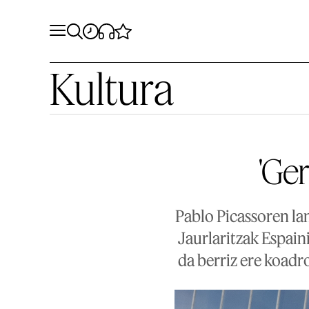
Kultura
'Ge
Pablo Picassoren l
Jaurlaritzak Espain
da berriz ere koadr