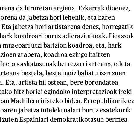
arena da hiruretan argiena. Ezkerrak dioenez,
orena da jabetza hori lehenik, eta haren
Eta jabetza hori artistarena denez, horregatik
 hark koadroari buruz adierazitakoak. Picassok
useoari utzi baitzion koadroa, eta, hark
zioen arabera, koadroa ezingo baitzen
ik eta «askatasunak berrezarri artean», edota
artean» bestela, beste inoiz baliatu izan zuen
. Eta, artista hil ostean, bere borondatea
tako hitz horiei egindako interpretazioak ireki
ean Madrilera iristeko bidea. Errepublikarik e
oaren jabetza intelektualari buruz esatekorik
itzuten Espainiari demokratikotasun bermea