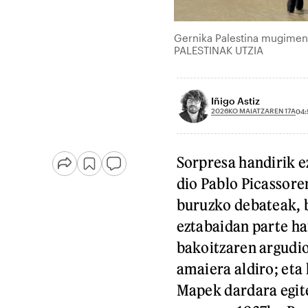
Gernika Palestina mugime
PALESTINAK UTZIA
Iñigo Astiz
2026KO MAIATZAREN 17A
04:
Sorpresa handirik e
dio Pablo Picassor
buruzko debateak, b
eztabaidan parte ha
bakoitzaren argudio
amaiera aldiro; eta
Mapek dardara egite