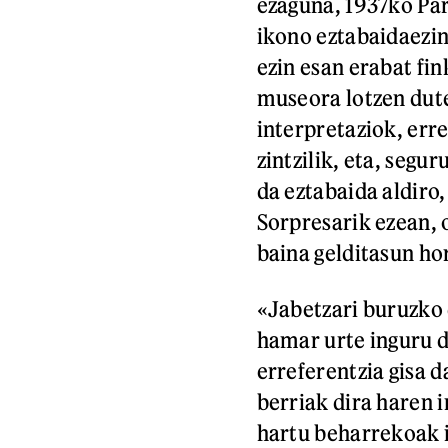
ezaguna, 1937ko Par
ikono eztabaidaezin
ezin esan erabat fi
museora lotzen dute
interpretaziok, err
zintzilik, eta, segu
da eztabaida aldiro
Sorpresarik ezean, 
baina gelditasun ho
«Jabetzari buruzko 
hamar urte inguru 
erreferentzia gisa d
berriak dira haren 
hartu beharrekoak i