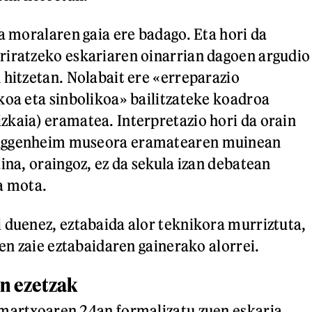
za moralaren gaia ere badago. Eta hori da
riratzeko eskariaren oinarrian dagoen argudio
 hitzetan. Nolabait ere «erreparazio
koa eta sinbolikoa» bailitzateke koadroa
kaia) eramatea. Interpretazio hori da orain
uggenheim museora eramatearen muinean
ina, oraingoz, ez da sekula izan debatean
a mota.
 duenez, eztabaida alor teknikora murriztuta,
ten zaie eztabaidaren gainerako alorrei.
en ezetzak
martxoaren 24an formalizatu zuen eskaria.