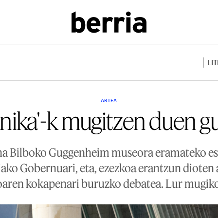
LI
ARTEA
rnika'-k mugitzen duen gu
ana Bilboko Guggenheim museora eramateko esk
iako Gobernuari, eta, ezezkoa erantzun dioten 
oaren kokapenari buruzko debatea. Lur mugiko