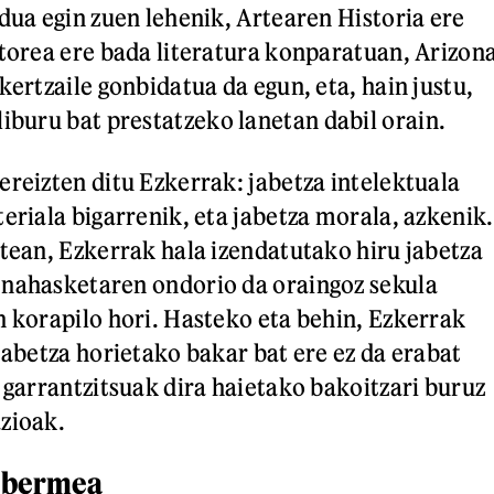
adua egin zuen lehenik, Artearen Historia ere
ktorea ere bada literatura konparatuan, Arizon
kertzaile gonbidatua da egun, eta, hain justu,
liburu bat prestatzeko lanetan dabil orain.
ereizten ditu Ezkerrak: jabetza intelektuala
eriala bigarrenik, eta jabetza morala, azkenik.
atean, Ezkerrak hala izendatutako hiru jabetza
 nahasketaren ondorio da oraingoz sekula
n korapilo hori. Hasteko eta behin, Ezkerrak
jabetza horietako bakar bat ere ez da erabat
 garrantzitsuak dira haietako bakoitzari buruz
zioak.
 bermea