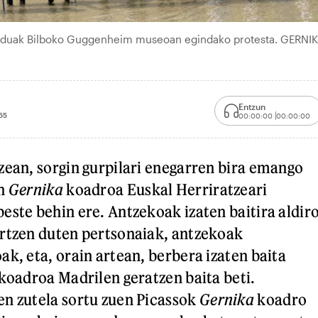
nduak Bilboko Guggenheim museoan egindako protesta. GERNI
Entzun
55
00:00:00
00:00:00
zean, sorgin gurpilari enegarren bira emango
en
Gernika
koadroa Euskal Herriratzeari
este behin ere. Antzekoak izaten baitira aldir
rtzen duten pertsonaiak, antzekoak
ak, eta, orain artean, berbera izaten baita
 koadroa Madrilen geratzen baita beti.
n zutela sortu zuen Picassok
Gernika
koadro