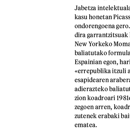
Jabetza intelektual
kasu honetan Picass
ondorengoena gero. 
dira garrantzitsuak
New Yorkeko Moma m
baliatutako formula
Espainian egon, har
«errepublika itzuli 
esapidearen arabera
adierazteko baliatu
zion koadroari 1981
zegoen arren, koadr
zutenek erabaki ba
ematea.