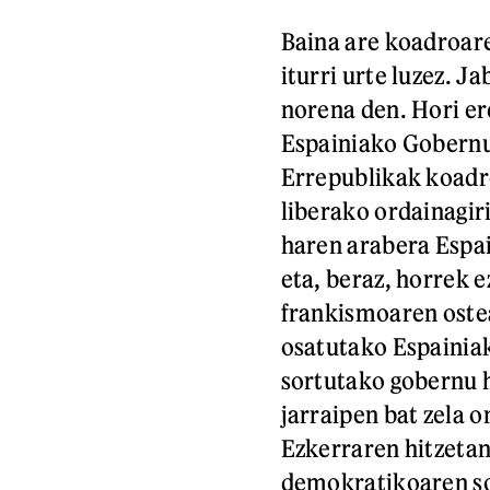
Baina are koadroare
iturri urte luzez. J
norena den. Hori ere
Espainiako Gobernu
Errepublikak koadr
liberako ordainagiri
haren arabera Espa
eta, beraz, horrek 
frankismoaren oste
osatutako Espainia
sortutako gobernu h
jarraipen bat zela 
Ezkerraren hitzetan
demokratikoaren so