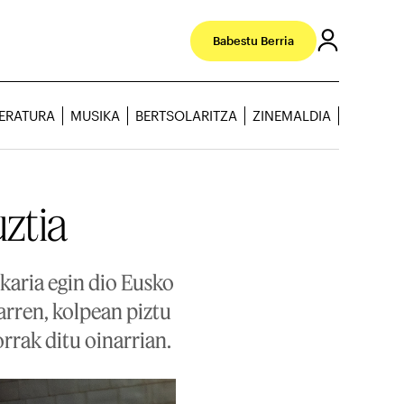
Babestu Berria
TERATURA
MUSIKA
BERTSOLARITZA
ZINEMALDIA
ztia
aria egin dio Eusko
arren, kolpean piztu
rrak ditu oinarrian.