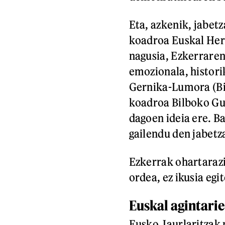
Eta, azkenik, jabet
koadroa Euskal Her
nagusia, Ezkerraren
emozionala, histori
Gernika-Lumora (Biz
koadroa Bilboko G
dagoen ideia ere. Ba
gailendu den jabetz
Ezkerrak ohartarazi
ordea, ez ikusia egi
Euskal agintari
Eusko Jaurlaritzak 