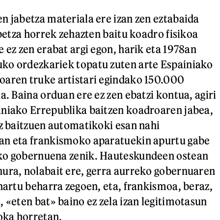
n jabetza materiala ere izan zen eztabaida
abetza horrek zehazten baitu koadro fisikoa
 ez zen erabat argi egon, harik eta 1978an
ko ordezkariek topatu zuten arte Espainiako
oaren truke artistari egindako 150.000
a. Baina orduan ere ez zen ebatzi kontua, agiri
iniako Errepublika baitzen koadroaren jabea,
ez baitzuen automatikoki esan nahi
an eta frankismoko aparatuekin apurtu gabe
ko gobernuena zenik. Hauteskundeen ostean
ura, nolabait ere, gerra aurreko gobernuaren
onartu beharra zegoen, eta, frankismoa, beraz,
, «eten bat» baino ez zela izan legitimotasun
ka horretan.