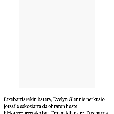
Etxebarriarekin batera, Evelyn Glennie perkusio
jotzaile eskoziarra da obraren beste
bizkarrezurretako bat. Emanaldian ere, Etxebarria