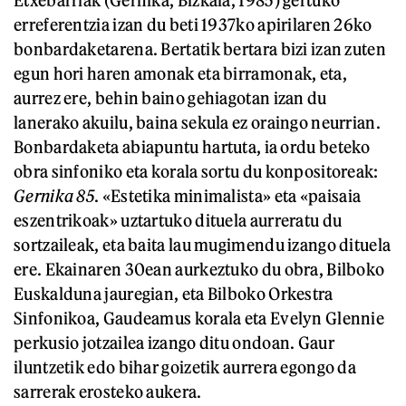
Etxebarriak (Gernika, Bizkaia, 1985) gertuko
erreferentzia izan du beti 1937ko apirilaren 26ko
bonbardaketarena. Bertatik bertara bizi izan zuten
egun hori haren amonak eta birramonak, eta,
aurrez ere, behin baino gehiagotan izan du
lanerako akuilu, baina sekula ez oraingo neurrian.
Bonbardaketa abiapuntu hartuta, ia ordu beteko
obra sinfoniko eta korala sortu du konpositoreak:
Gernika 85
. «Estetika minimalista» eta «paisaia
eszentrikoak» uztartuko dituela aurreratu du
sortzaileak, eta baita lau mugimendu izango dituela
ere. Ekainaren 30ean aurkeztuko du obra, Bilboko
Euskalduna jauregian, eta Bilboko Orkestra
Sinfonikoa, Gaudeamus korala eta Evelyn Glennie
perkusio jotzailea izango ditu ondoan. Gaur
iluntzetik edo bihar goizetik aurrera egongo da
sarrerak erosteko aukera.