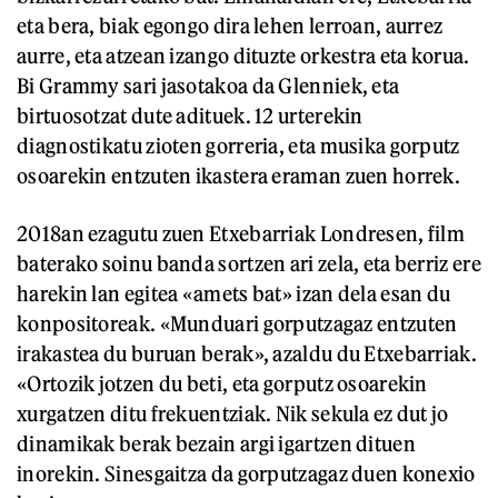
eta bera, biak egongo dira lehen lerroan, aurrez
aurre, eta atzean izango dituzte orkestra eta korua.
Bi Grammy sari jasotakoa da Glenniek, eta
birtuosotzat dute adituek. 12 urterekin
diagnostikatu zioten gorreria, eta musika gorputz
osoarekin entzuten ikastera eraman zuen horrek.
2018an ezagutu zuen Etxebarriak Londresen, film
baterako soinu banda sortzen ari zela, eta berriz ere
harekin lan egitea «amets bat» izan dela esan du
konpositoreak. «Munduari gorputzagaz entzuten
irakastea du buruan berak», azaldu du Etxebarriak.
«Ortozik jotzen du beti, eta gorputz osoarekin
xurgatzen ditu frekuentziak. Nik sekula ez dut jo
dinamikak berak bezain argi igartzen dituen
inorekin. Sinesgaitza da gorputzagaz duen konexio