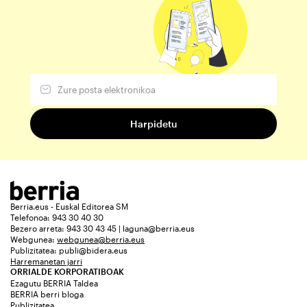
Berria.eus - Euskal Editorea SM
Telefonoa: 943 30 40 30
Bezero arreta: 943 30 43 45 | laguna@berria.eus
Webgunea:
webgunea@berria.eus
Publizitatea:
publi@bidera.eus
Harremanetan jarri
ORRIALDE KORPORATIBOAK
Ezagutu BERRIA Taldea
BERRIA berri bloga
Publizitatea