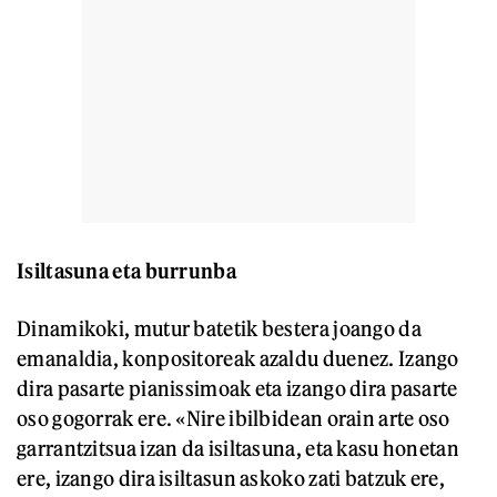
Isiltasuna eta burrunba
Dinamikoki, mutur batetik bestera joango da
emanaldia, konpositoreak azaldu duenez. Izango
dira pasarte pianissimoak eta izango dira pasarte
oso gogorrak ere. «Nire ibilbidean orain arte oso
garrantzitsua izan da isiltasuna, eta kasu honetan
ere, izango dira isiltasun askoko zati batzuk ere,