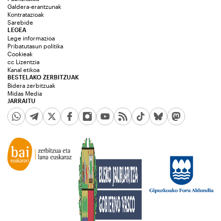
Galdera-erantzunak
Kontratazioak
Sarebide
LEGEA
Lege informazioa
Pribatutasun politika
Cookieak
cc Lizentzia
Kanal etikoa
BESTELAKO ZERBITZUAK
Bidera zerbitzuak
Midas Media
JARRAITU