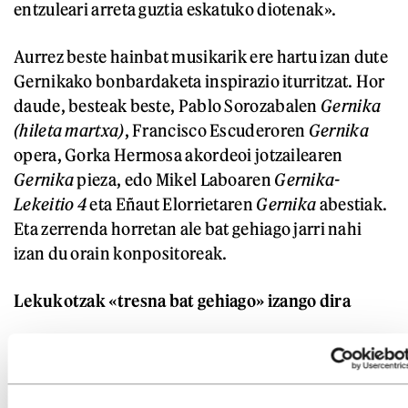
entzuleari arreta guztia eskatuko diotenak».
Aurrez beste hainbat musikarik ere hartu izan dute
Gernikako bonbardaketa inspirazio iturritzat. Hor
daude, besteak beste, Pablo Sorozabalen
Gernika
(hileta martxa)
, Francisco Escuderoren
Gernika
opera, Gorka Hermosa akordeoi jotzailearen
Gernika
pieza, edo Mikel Laboaren
Gernika-
Lekeitio 4
eta Eñaut Elorrietaren
Gernika
abestiak.
Eta zerrenda horretan ale bat gehiago jarri nahi
izan du orain konpositoreak.
Lekukotzak «tresna bat gehiago» izango dira
Kasu honetan, Etxebarriak obraren parte bilakatu
ditu bonbardaketa hura bertatik bertara bizi izan
zutenen ikus-entzunezko lekukotzak. «Ez dute obra