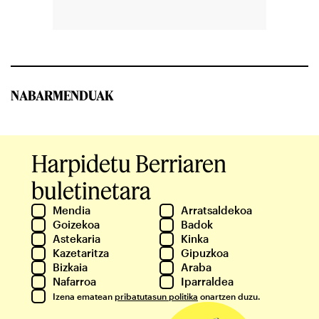
NABARMENDUAK
Harpidetu Berriaren
buletinetara
Mendia
Arratsaldekoa
Goizekoa
Badok
Astekaria
Kinka
Kazetaritza
Gipuzkoa
Bizkaia
Araba
Nafarroa
Iparraldea
Izena ematean
pribatutasun politika
onartzen duzu.