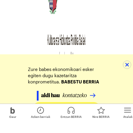
Zure babes ekonomikoari esker
egiten dugu kazetaritza
konprometitua.
BABESTU BERRIA
Egin zure ekarpena
Gaur
Azken berriak
Entzun BERRIA
Nire BERRIA
Atalak