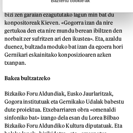
Baztertu cookie-ak
ere kontatu du Etxebarriak. Izan ere, Bartzelonan
bizi zen garaian ezagututako lagun min bat du
konpositoreak Kieven. «Gogorra izan da nire
gertukoa den eta nire mundu berean ibiltzen den
norbait zer sufritzen ari den ikustea». Eta, azaldu
duenez, bultzada moduko bat izan da egoera hori
Gernikari eskainitako konposizioaren azken
txanpan.
Bakea bultzatzeko
Bizkaiko Foru Aldundiak, Eusko Jaurlaritzak,
Gogora institutuak eta Gernikako Udalak babestu
dute proiektua. Etxebarriaren obra «omenaldi
sinfoniko bat» izango dela esan du Lorea Bilbao
Bizkaiko Foru Aldundiko Kultura diputatuak. Eta