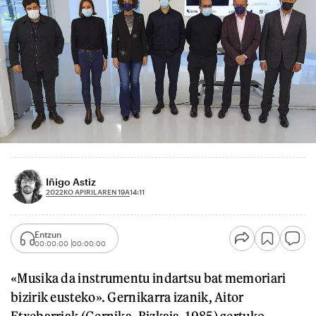
Iñigo Astiz
2022KO APIRILAREN 19A
14:11
Entzun
00:00:00
00:00:00
«Musika da instrumentu indartsu bat memoriari
bizirik eusteko». Gernikarra izanik, Aitor