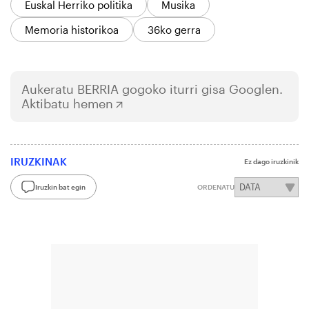
Euskal Herriko politika
Musika
Memoria historikoa
36ko gerra
Aukeratu
BERRIA
gogoko iturri gisa Googlen.
Aktibatu hemen
IRUZKINAK
Ez dago iruzkinik
Iruzkin bat egin
ORDENATU