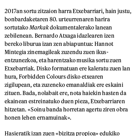
2017an sortu zitzaion harra Etxebarriari, hain justu,
bonbardaketaren 80. urteurrenaren harira
sortutako
Markak
dokumentalerako lanean
zebilenean. Bernardo Atxaga idazlearen izen
bereko liburua izan zen abiapuntua: Hannot
Mintegia zinemagileak zuzendu zuen ikus-
entzunezkoa, eta harentzako musika sortu zuen
Etxebarriak. Disko formatuan ere kaleratu zuen lan
hura, Forbidden Colours disko etxearen
zigilupean, eta zuzeneko emanaldiak ere eskaini
zituen. Bada, nolabait ere, nota haiekin hasten da
ekainean estreinatuko duen pieza, Etxebarriaren
hitzetan. «Soinu banda horretan agertu ziren obra
honen lehen ernamuinak».
Hasieratik izan zuen «bizitza propioa» edukiko