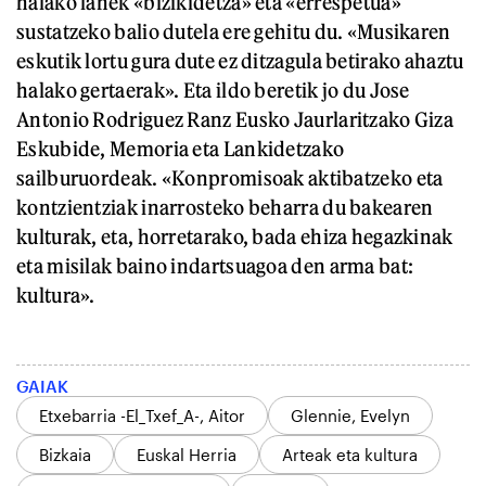
halako lanek «bizikidetza» eta «errespetua»
sustatzeko balio dutela ere gehitu du. «Musikaren
eskutik lortu gura dute ez ditzagula betirako ahaztu
halako gertaerak». Eta ildo beretik jo du Jose
Antonio Rodriguez Ranz Eusko Jaurlaritzako Giza
Eskubide, Memoria eta Lankidetzako
sailburuordeak. «Konpromisoak aktibatzeko eta
kontzientziak inarrosteko beharra du bakearen
kulturak, eta, horretarako, bada ehiza hegazkinak
eta misilak baino indartsuagoa den arma bat:
kultura».
GAIAK
Etxebarria -El_Txef_A-, Aitor
Glennie, Evelyn
Bizkaia
Euskal Herria
Arteak eta kultura