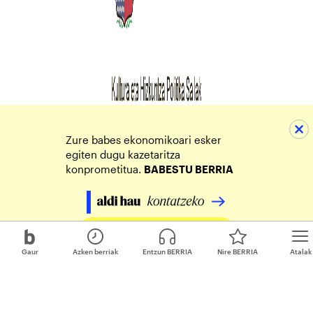
Zure babes ekonomikoari esker
egiten dugu kazetaritza
konprometitua.
BABESTU BERRIA
Egin zure ekarpena
Gaur
Azken berriak
Entzun BERRIA
Nire BERRIA
Atalak