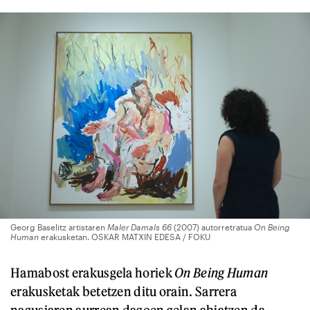
Georg Baselitz artistaren
Maler Damals 66
(2007) autorretratua
On Being
Human
erakusketan. OSKAR MATXIN EDESA / FOKU
Hamabost erakusgela horiek
On Being Human
erakusketak betetzen ditu orain. Sarrera