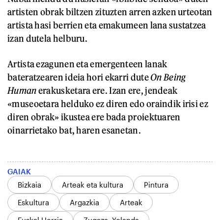
artisten obrak biltzen zituzten arren azken urteotan
artista hasi berrien eta emakumeen lana sustatzea
izan dutela helburu.
Artista ezagunen eta emergenteen lanak
bateratzearen ideia hori ekarri dute
On Being
Human
erakusketara ere. Izan ere, jendeak
«museoetara helduko ez diren edo oraindik irisi ez
diren obrak» ikustea ere bada proiektuaren
oinarrietako bat, haren esanetan.
GAIAK
Bizkaia
Arteak eta kultura
Pintura
Eskultura
Argazkia
Arteak