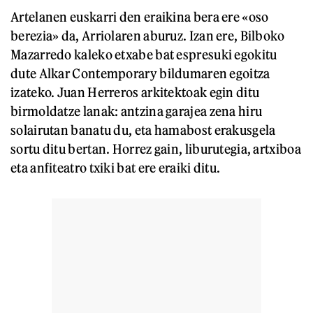
Artelanen euskarri den eraikina bera ere «oso
berezia» da, Arriolaren aburuz. Izan ere, Bilboko
Mazarredo kaleko etxabe bat espresuki egokitu
dute Alkar Contemporary bildumaren egoitza
izateko. Juan Herreros arkitektoak egin ditu
birmoldatze lanak: antzina garajea zena hiru
solairutan banatu du, eta hamabost erakusgela
sortu ditu bertan. Horrez gain, liburutegia, artxiboa
eta anfiteatro txiki bat ere eraiki ditu.