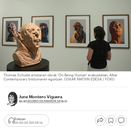
Thomas Schutte artistaren obrak 'On Being Human' erakusketan, Alkar
Contemporary bildumaren egoitzan. OSKAR MATXIN EDESA / FOKU
June Montero Viguera
2026KO EKAINAREN 3A
BILBO
18:15
Entzun
00:00:00
00:05:14