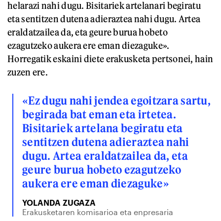
helarazi nahi dugu. Bisitariek artelanari begiratu
eta sentitzen dutena adieraztea nahi dugu. Artea
eraldatzailea da, eta geure burua hobeto
ezagutzeko aukera ere eman diezaguke».
Horregatik eskaini diete erakusketa pertsonei, hain
zuzen ere.
«Ez dugu nahi jendea egoitzara sartu,
begirada bat eman eta irtetea.
Bisitariek artelana begiratu eta
sentitzen dutena adieraztea nahi
dugu. Artea eraldatzailea da, eta
geure burua hobeto ezagutzeko
aukera ere eman diezaguke»
YOLANDA ZUGAZA
Erakusketaren komisarioa eta enpresaria