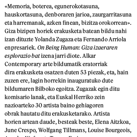
«Memoria, boterea, egunerokotasuna,
hauskortasuna, denboraren jarioa, zaurgarritasuna
eta harremanak, azken finean, bizitza orokorrean».
Giza bizipen horiek erakusketa batean bildu nahi
izan dituzte Yolanda Zugaza eta Fernando Arriola
enpresariek.
On Being Human: Giza izaeraren
esplorazio bat
izena jarri diote. Alkar
Contemporary arte bildumatik eratorriak
dira erakusketa osatzen duten 53 piezak, eta, hain
zuzen ere, lagin horrekin inauguratuko dute
bildumaren Bilboko egoitza. Zugazak egin ditu
komisario lanak, eta Euskal Herriko zein
nazioarteko 30 artista baino gehiagoren
obrak hautatu ditu erakusketarako. Artista
horien artean daude, besteak beste, Elena Aitzkoa,
June Crespo, Wolfgang Tillmans, Louise Bourgeois,