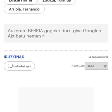
Euskal Herria
Zugaza, Yolanda
Arriola, Fernando
Aukeratu
BERRIA
gogoko iturri gisa Googlen.
Aktibatu hemen
IRUZKINAK
Ez dago iruzkinik
Iruzkin bat egin
ORDENATU