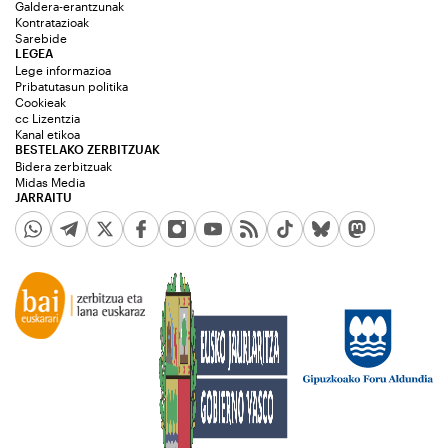
Galdera-erantzunak
Kontratazioak
Sarebide
LEGEA
Lege informazioa
Pribatutasun politika
Cookieak
cc Lizentzia
Kanal etikoa
BESTELAKO ZERBITZUAK
Bidera zerbitzuak
Midas Media
JARRAITU