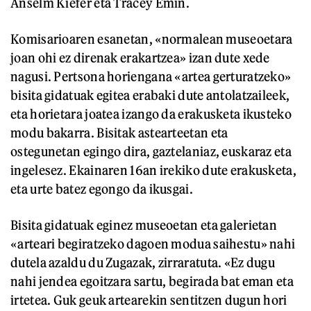
Anselm Kiefer eta Tracey Emin.
Komisarioaren esanetan, «normalean museoetara
joan ohi ez direnak erakartzea» izan dute xede
nagusi. Pertsona horiengana «artea gerturatzeko»
bisita gidatuak egitea erabaki dute antolatzaileek,
eta horietara joatea izango da erakusketa ikusteko
modu bakarra. Bisitak astearteetan eta
ostegunetan egingo dira, gaztelaniaz, euskaraz eta
ingelesez. Ekainaren 16an irekiko dute erakusketa,
eta urte batez egongo da ikusgai.
Bisita gidatuak eginez museoetan eta galerietan
«arteari begiratzeko dagoen modua saihestu» nahi
dutela azaldu du Zugazak, zirraratuta. «Ez dugu
nahi jendea egoitzara sartu, begirada bat eman eta
irtetea. Guk geuk artearekin sentitzen dugun hori