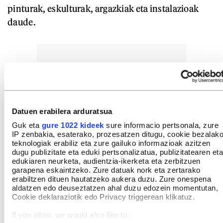
pinturak, eskulturak, argazkiak eta instalazioak
daude.
Datuen erabilera arduratsua
Guk eta
gure 1022 kideek
sure informacio pertsonala, zure
IP zenbakia, esaterako, prozesatzen ditugu, cookie bezalak
teknologiak erabiliz eta zure gailuko informazioak azitzen
dugu publizitate eta eduki pertsonalizatua, publizitatearen eta
edukiaren neurketa, audientzia-ikerketa eta zerbitzuen
garapena eskaintzeko. Zure datuak nork eta zertarako
erabiltzen dituen hautatzeko aukera duzu. Zure onespena
aldatzen edo deuseztatzen ahal duzu edozein momentutan,
Cookie deklaraziotik edo Privacy triggerean klikatuz.
If you allow, we would also like to: