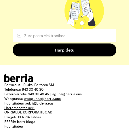
Berria.eus - Euskal Editorea SM
Telefonoa: 943 30 40 30
Bezero arreta: 943 30 43 45 | laguna@berria.eus
Webgunea:
webgunea@berria.eus
Publizitatea:
publi@bidera.eus
Harremanetan jarri
ORRIALDE KORPORATIBOAK
Ezagutu BERRIA Taldea
BERRIA berri bloga
Publizitatea