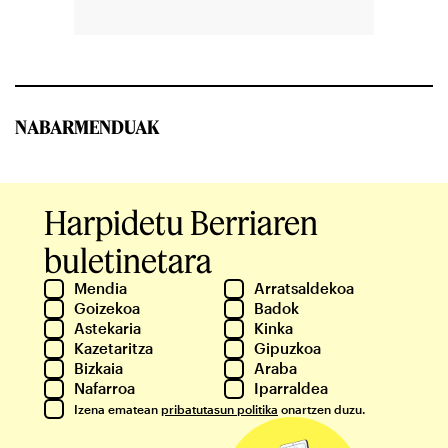
NABARMENDUAK
Harpidetu Berriaren
buletinetara
Mendia
Arratsaldekoa
Goizekoa
Badok
Astekaria
Kinka
Kazetaritza
Gipuzkoa
Bizkaia
Araba
Nafarroa
Iparraldea
Izena ematean
pribatutasun politika
onartzen duzu.