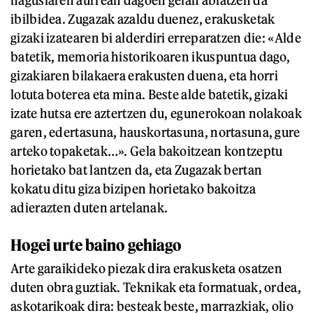
nagusiaren aurrean dagoen gelan abiatzen da
ibilbidea. Zugazak azaldu duenez, erakusketak
gizaki izatearen bi alderdiri erreparatzen die: «Alde
batetik, memoria historikoaren ikuspuntua dago,
gizakiaren bilakaera erakusten duena, eta horri
lotuta boterea eta mina. Beste alde batetik, gizaki
izate hutsa ere aztertzen du, egunerokoan nolakoak
garen, edertasuna, hauskortasuna, nortasuna, gure
arteko topaketak…». Gela bakoitzean kontzeptu
horietako bat lantzen da, eta Zugazak bertan
kokatu ditu giza bizipen horietako bakoitza
adierazten duten artelanak.
Hogei urte baino gehiago
Arte garaikideko piezak dira erakusketa osatzen
duten obra guztiak. Teknikak eta formatuak, ordea,
askotarikoak dira: besteak beste, marrazkiak, olio