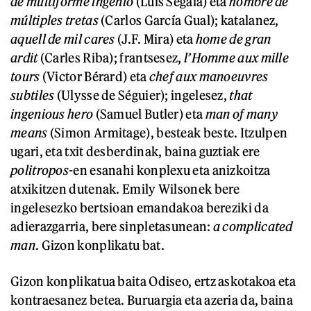
de multiforme ingenio
(Luis Segala) eta
hombre de
múltiples
tretas
(Carlos García Gual); katalanez,
aquell de mil cares
(J.F. Mira) eta
home de gran
ardit
(Carles Riba); frantsesez,
l’Homme aux mille
tours
(Victor Bérard) eta
chef aux man
oe
uvres
subtiles
(Ulysse de Séguier); ingelesez,
that
ingenious hero
(Samuel Butler) eta
man of many
means
(Simon Armitage), besteak beste. Itzulpen
ugari, eta txit desberdinak, baina guztiak ere
politropos
-en esanahi konplexu eta anizkoitza
atxikitzen dutenak. Emily Wilsonek bere
ingelesezko bertsioan emandakoa bereziki da
adierazgarria, bere sinpletasunean:
a complicated
man
. Gizon konplikatu bat.
Gizon konplikatua baita Odiseo, ertz askotakoa eta
kontraesanez betea. Buruargia eta azeria da, baina