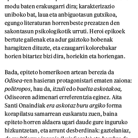
modu baten erakusgarri dira; karakterizazio
uniboko bat,
laua eta anbiguotasun gutxikoa,
egungo literaturan horrenbeste prezatzen den
sakontasun psikologikotik urruti. Heroi epikoek
bertute gailenak eta adur gaiztoko hobenak
haragitzen dituzte, eta ezaugarri kolorebakar
horien bitartez bizi dira, horiekin eta horiengan.
Bada, epiteto homerikoen artean berezia da
Odisea
-
ren hasieran protagonistari ematen zaiona:
politropos
, hau da,
itzuli
edo
buelta askotakoa,
Odiseoren adimenari erreferentzia eginez. Aita
Santi Onaindiak
era askotaz buru argiko
forma
korapilatsu samarrean euskaratu zuen, baina
epiteto horren aldaera ugari daude gure inguruko
hizkuntzetan, eta arrunt desberdinak: gaztelaniaz,