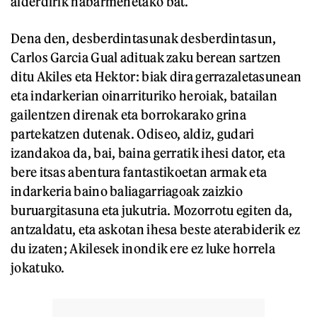
alderdirik nabarmenetako bat.
Dena den, desberdintasunak desberdintasun,
Carlos Garcia Gual adituak zaku berean sartzen
ditu Akiles eta Hektor: biak dira gerrazaletasunean
eta indarkerian oinarrituriko heroiak, batailan
gailentzen direnak eta borrokarako grina
partekatzen dutenak. Odiseo, aldiz, gudari
izandakoa da, bai, baina gerratik ihesi dator, eta
bere itsas abentura fantastikoetan armak eta
indarkeria baino baliagarriagoak zaizkio
buruargitasuna eta jukutria. Mozorrotu egiten da,
antzaldatu, eta askotan ihesa beste aterabiderik ez
du izaten; Akilesek inondik ere ez luke horrela
jokatuko.