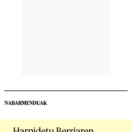
NABARMENDUAK
Harpidetu Berriaren