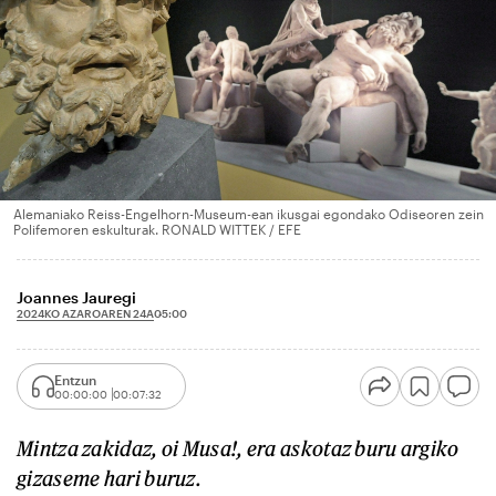
Alemaniako Reiss-Engelhorn-Museum-ean ikusgai egondako Odiseoren zein
Polifemoren eskulturak. RONALD WITTEK / EFE
Joannes Jauregi
2024KO AZAROAREN 24A
05:00
Entzun
00:00:00
00:07:32
Mintza zakidaz, oi Musa!, era askotaz buru argiko
gizaseme
h
ari buruz.