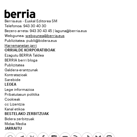
Berria.eus - Euskal Editorea SM
Telefonoa: 943 30 40 30
Bezero arreta: 943 30 43 45 | laguna@berria.eus
Webgunea:
webgunea@berria.eus
Publizitatea:
publi@bidera.eus
Harremanetan jarri
ORRIALDE KORPORATIBOAK
Ezagutu BERRIA Taldea
BERRIA berri bloga
Publizitatea
Galdera-erantzunak
Kontratazioak
Sarebide
LEGEA
Lege informazioa
Pribatutasun politika
Cookieak
cc Lizentzia
Kanal etikoa
BESTELAKO ZERBITZUAK
Bidera zerbitzuak
Midas Media
JARRAITU