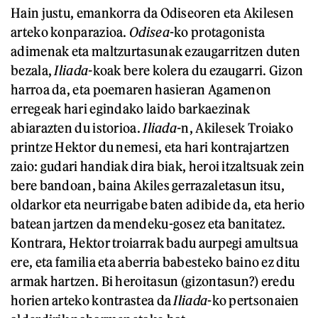
Hain justu, emankorra da Odiseoren eta Akilesen
arteko konparazioa.
Odise
a
-ko protagonista
adimenak eta maltzurtasunak ezaugarritzen duten
bezala,
Iliada-
koak bere kolera du ezaugarri. Gizon
harroa da, eta poemaren hasieran Agamenon
erregeak hari egindako laido barkaezinak
abiarazten du istorioa.
Iliada-
n, Akilesek Troiako
printze Hektor du nemesi, eta hari kontrajartzen
zaio: gudari handiak dira biak, heroi itzaltsuak zein
bere bandoan, baina Akiles gerrazaletasun itsu,
oldarkor eta neurrigabe baten adibide da, eta herio
batean jartzen da mendeku-gosez eta banitatez.
Kontrara, Hektor troiarrak badu aurpegi amultsua
ere, eta familia eta aberria babesteko baino ez ditu
armak hartzen. Bi heroitasun (gizontasun?) eredu
horien arteko kontrastea da
Iliada
-ko pertsonaien