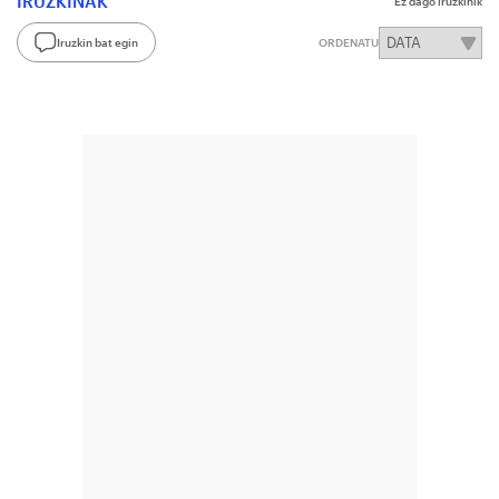
IRUZKINAK
Ez dago iruzkinik
Iruzkin bat egin
ORDENATU