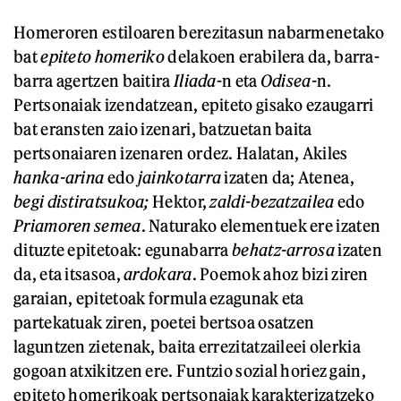
Homeroren estiloaren berezitasun nabarmenetako
bat
epiteto homeriko
delakoen erabilera da, barra-
barra agertzen baitira
Iliada
-n eta
Odisea-
n.
Pertsonaiak izendatzean, epiteto gisako ezaugarri
bat eransten zaio izenari, batzuetan baita
pertsonaiaren izenaren ordez. Halatan, Akiles
hanka-arina
edo
jainkotarra
izaten da; Atenea,
begi distiratsu
koa
;
Hektor,
zaldi-bezatzailea
edo
Priamoren semea
. Naturako elementuek ere izaten
dituzte epitetoak: egunabarra
behatz-arrosa
izaten
da, eta itsasoa,
ardokara
. Poemok ahoz bizi ziren
garaian, epitetoak formula ezagunak eta
partekatuak ziren, poetei bertsoa osatzen
laguntzen zietenak, baita errezitatzaileei olerkia
gogoan atxikitzen ere. Funtzio sozial horiez gain,
epiteto homerikoak pertsonaiak karakterizatzeko