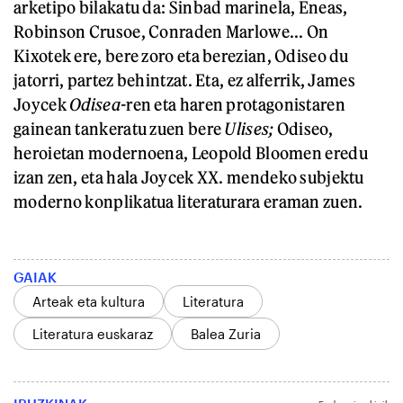
arketipo bilakatu da: Sinbad marinela, Eneas,
Robinson Crusoe, Conraden Marlowe... On
Kixotek ere, bere zoro eta berezian, Odiseo du
jatorri, partez behintzat. Eta, ez alferrik, James
Joycek
Odisea-
ren eta haren protagonistaren
gainean tankeratu zuen bere
Ulises;
Odiseo,
heroietan modernoena, Leopold Bloomen eredu
izan zen, eta hala Joycek XX. mendeko subjektu
moderno konplikatua literaturara eraman zuen.
GAIAK
Arteak eta kultura
Literatura
Literatura euskaraz
Balea Zuria