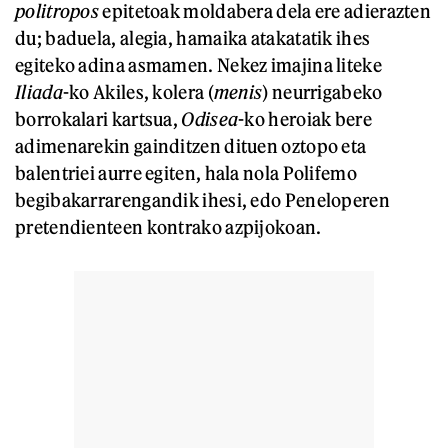
politropos
epitetoak moldabera dela ere adierazten
du; baduela, alegia, hamaika atakatatik ihes
egiteko adina asmamen. Nekez imajina liteke
Iliada
-ko Akiles, kolera (
men
is
) neurrigabeko
borrokalari kartsua,
Odise
a
-ko heroiak bere
adimenarekin gainditzen dituen oztopo eta
balentriei aurre egiten, hala nola Polifemo
begibakarrarengandik ihesi, edo Peneloperen
pretendienteen kontrako azpijokoan.