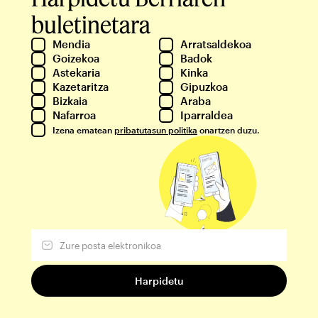
buletinetara
Mendia
Arratsaldekoa
Goizekoa
Badok
Astekaria
Kinka
Kazetaritza
Gipuzkoa
Bizkaia
Araba
Nafarroa
Iparraldea
Izena ematean
pribatutasun politika
onartzen duzu.