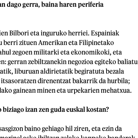
n dago gerra, baina haren periferia
ien Bilbori eta inguruko herriei. Espainiak
u berri zituen Amerikan eta Filipinetako
ahul zegoen militarki eta ekonomikoki, eta
: gerran zebiltzanekin negozioa egiteko baliatu
tik, liburuan aldirietatik begiratuta bezala
a itsasoratzen direnentzat bakarrik da hurbila;
lako gainean minen eta urpekarien mehatxua.
 biziago izan zen guda euskal kostan?
asgizon baino gehiago hil ziren, eta ezin da
 marinel asko ibiltzen zelako kanpoko banderak