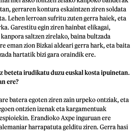
tan, gerraren kontura eskaintzen ziren soldata
ta. Lehen lerroan sufritu zuten gerra haiek, eta
a. Garestitu egin ziren hainbat elikagai,
 kanpora saltzen zirelako, baina bultzada
 eman zion Bizkai aldeari gerra hark, eta baita
ada hartatik bizi gara oraindik ere.
z beteta irudikatu duzu euskal kosta ipuinetan.
an ere?
pare batera egoten ziren zain urpeko ontziak, eta
zegoen ontzien izenak eta kargamentuak
 espioiekin. Erandioko Axpe inguruan ere
 alemaniar harrapatuta gelditu ziren. Gerra hasi