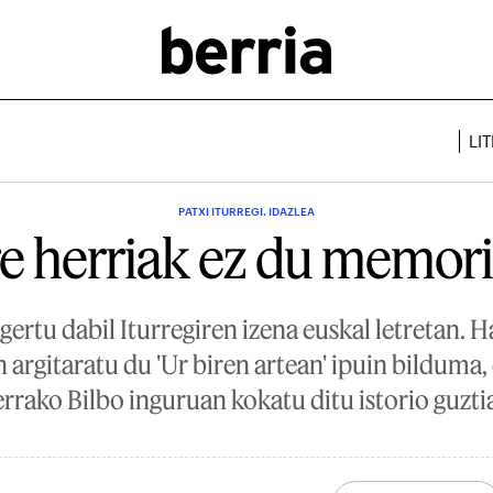
LI
PATXI ITURREGI. IDAZLEA
e herriak ez du memori
gertu dabil Iturregiren izena euskal letretan.
n argitaratu du 'Ur biren artean' ipuin bildum
rrako Bilbo inguruan kokatu ditu istorio guzti