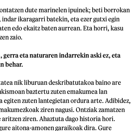
kontatzen dute marinelen ipuinek; beti borrokan
, indar ikaragarri batekin, eta ezer gutxi egin
ten edo ekaitz baten aurrean. Eta horri, kasu
zen zaio.
erra eta naturaren indarrekin aski ez, eta
in behar.
tea nik liburuan deskribatutakoa baino are
ankismoan baztertu zuten emakumea lan
 egiten zuten lantegietan ordura arte. Adibidez,
 emakumezkoak ziren nagusi. Ontziak zamatzen
 aritzen ziren. Ahaztuta dago historia hori.
ure aitona-amonen garaikoak dira. Gure