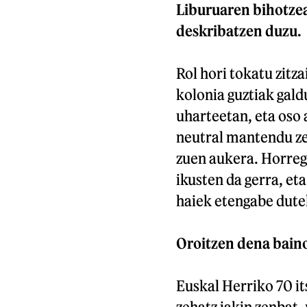
Liburuaren bihotzea
deskribatzen duzu.
Rol hori tokatu zitza
kolonia guztiak gald
uharteetan, eta oso 
neutral mantendu zen
zuen aukera. Horrega
ikusten da gerra, et
haiek etengabe dute
Oroitzen dena baino
Euskal Herriko 70 its
zehatz jakin zenbat,