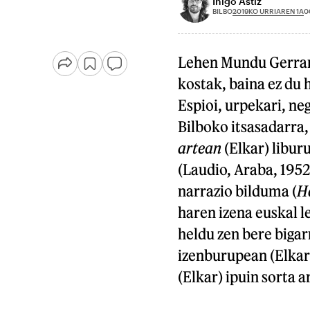
Iñigo Astiz
2019KO URRIAREN 1A
BILBO
0
Lehen Mundu Gerrare
kostak, baina ez du 
Espioi, urpekari, neg
Bilboko itsasadarra,
artean
(Elkar) libur
(Laudio, Araba, 195
narrazio bilduma (
H
haren izena euskal l
heldu zen bere biga
izenburupean (Elkar
(Elkar) ipuin sorta 