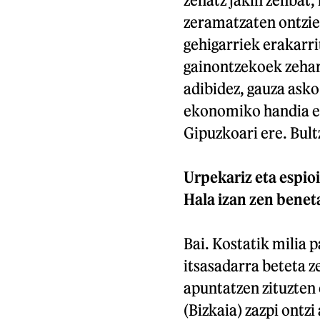
zeramatzaten ontzie
gehigarriek erakarri
gainontzekoek zehark
adibidez, gauza asko
ekonomiko handia ere
Gipuzkoari ere. Bultz
Urpekariz eta espioi
Hala izan zen benet
Bai. Kostatik milia 
itsasadarra beteta 
apuntatzen zituzten
(Bizkaia) zazpi ontzi