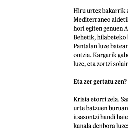
Hiru urtez bakarrik a
Mediterraneo aldetik
hori egiten genuen A
Behetik, hilabeteko 
Pantalan luze batean
ontzia. Kargarik gab
luze, eta zortzi sola
Eta zer gertatu zen?
Krisia etorri zela. S
urte batzuen buruan,
itsasontzi handi haie
kanala denbora luzez