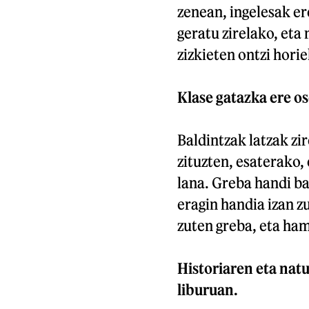
zenean, ingelesak er
geratu zirelako, eta
zizkieten ontzi hor
Klase gatazka ere os
Baldintzak latzak zi
zituzten, esaterako
lana. Greba handi bat
eragin handia izan z
zuten greba, eta ham
Historiaren eta nat
liburuan.