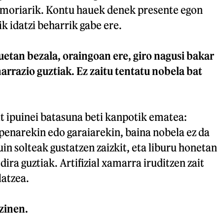
moriarik. Kontu hauek denek presente egon
ik idatzi beharrik gabe ere.
uetan bezala, oraingoan ere, giro nagusi bakar
arrazio guztiak. Ez zaitu tentatu nobela bat
ait ipuinei batasuna beti kanpotik ematea:
penarekin edo garaiarekin, baina nobela ez da
uin solteak gustatzen zaizkit, eta liburu honetan
ira guztiak. Artifizial xamarra iruditzen zait
latzea.
 zinen.