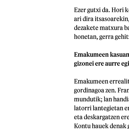
Ezer gutxi da. Hori 
ari dira itsasoarekin
dezakete matxura ba
honetan, gerra gehit
Emakumeen kasuan, g
gizonei ere aurre eg
Emakumeen errealita
gordinagoa zen. Fr
mundutik; lan handia
latorri lantegietan
eta deskargatzen ere
Kontu hauek denak g