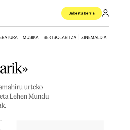
Babestu Berria
TERATURA
MUSIKA
BERTSOLARITZA
ZINEMALDIA
arik»
 Hamahiru urteko
a, eta Lehen Mundu
ak.