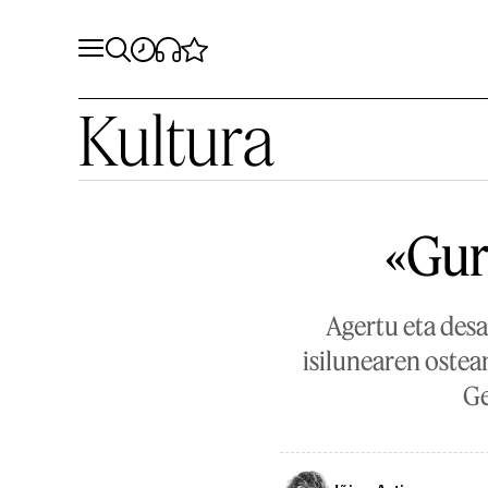
Kultura
«Gur
Agertu eta desa
isilunearen ostea
Ge