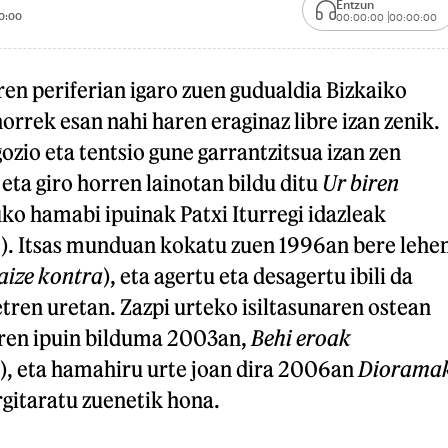
Entzun
0:00
00:00:00
00:00:00
n periferian igaro zuen gudualdia Bizkaiko
horrek esan nahi haren eraginaz libre izan zenik.
ozio eta tentsio gune garrantzitsua izan zen
 eta giro horren lainotan bildu ditu
Ur biren
uko hamabi ipuinak Patxi Iturregi idazleak
2). Itsas munduan kokatu zuen 1996an bere lehe
aize kontra
), eta agertu eta desagertu ibili da
etren uretan. Zazpi urteko isiltasunaren ostean
rren ipuin bilduma 2003an,
Behi eroak
), eta hamahiru urte joan dira 2006an
Diorama
argitaratu zuenetik hona.