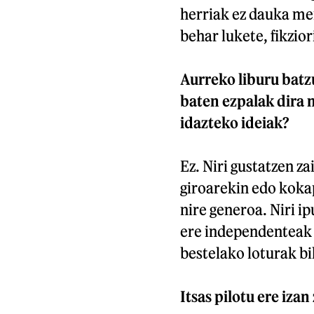
herriak ez dauka me
behar lukete, fikzior
Aurreko liburu batz
baten ezpalak dira n
idazteko ideiak?
Ez. Niri gustatzen z
giroarekin edo koka
nire generoa. Niri ip
ere independenteak d
bestelako loturak bi
Itsas pilotu ere izan