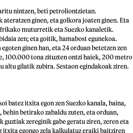
ritu nintzen, beti petroliontzietan.
 ateratzen ginen, eta golkora joaten ginen. Eta
frikako muturretik eta Suezko kanaletik.
bidaia zen; eta goitik, hamabost egunekoa.
 egoten ginen han, eta 24 orduan betetzen zen
e, 100.000 tona zituzten ontzi haiek, 200 metro
iru altu gilatik zubira. Sestaon egindakoak ziren.
asoi batez itxita egon zen Suezko kanala, baina,
 behin betirako zabaldu zuten, eta orduan,
k guztiak zereginik gabe geratu ziren, zeren eta
 itxita egongo zela kalkulatuz eraiki baitziren