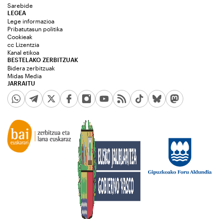
Sarebide
LEGEA
Lege informazioa
Pribatutasun politika
Cookieak
cc Lizentzia
Kanal etikoa
BESTELAKO ZERBITZUAK
Bidera zerbitzuak
Midas Media
JARRAITU