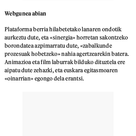
Webgunea abian
Plataforma berria hilabetetako lanaren ondotik
aurkeztu dute, eta «sinergia» horretan sakontzeko
borondatea azpimarratu dute, «zabalkunde
prozesuak hobetzeko» nahia agertzearekin batera.
Animazioa eta film laburrak bilduko dituztela ere
aipatu dute zehazki, eta euskara egitasmoaren
«oinarrian» egongo dela erantsi.