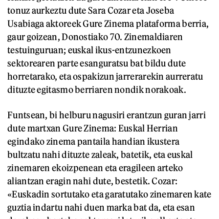
tonuz aurkeztu dute Sara Cozar eta Joseba
Usabiaga aktoreek Gure Zinema plataforma berria,
gaur goizean, Donostiako 70. Zinemaldiaren
testuinguruan; euskal ikus-entzunezkoen
sektorearen parte esanguratsu bat bildu dute
horretarako, eta ospakizun jarrerarekin aurreratu
dituzte egitasmo berriaren nondik norakoak.
Funtsean, bi helburu nagusiri erantzun guran jarri
dute martxan Gure Zinema: Euskal Herrian
egindako zinema pantaila handian ikustera
bultzatu nahi dituzte zaleak, batetik, eta euskal
zinemaren ekoizpenean eta eragileen arteko
aliantzan eragin nahi dute, bestetik. Cozar:
«Euskadin sortutako eta garatutako zinemaren kate
guztia indartu nahi duen marka bat da, eta esan