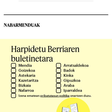
NABARMENDUAK
Harpidetu Berriaren
buletinetara
Mendia
Arratsaldekoa
Goizekoa
Badok
Astekaria
Kinka
Kazetaritza
Gipuzkoa
Bizkaia
Araba
Nafarroa
Iparraldea
Izena ematean
pribatutasun politika
onartzen duzu.