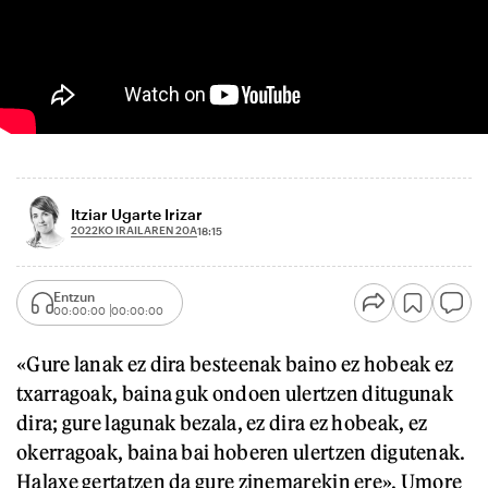
Itziar Ugarte Irizar
2022KO IRAILAREN 20A
18:15
Entzun
00:00:00
00:00:00
«Gure lanak ez dira besteenak baino ez hobeak ez
txarragoak, baina guk ondoen ulertzen ditugunak
dira; gure lagunak bezala, ez dira ez hobeak, ez
okerragoak, baina bai hoberen ulertzen digutenak.
Halaxe gertatzen da gure zinemarekin ere». Umore