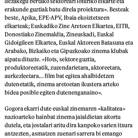
dezakegu bertako sektoreari loturiko elkarte eta
erakunde guztiak batu direla proiektura». Besteak
beste, Apika, EPE-APV, Ibaia ekoiztetxeen
elkarteak; Euskadiko Zine Aretoen Elkartea, EITB,
Donostiako Zinemaldia, Zineuskadi, Euskal
Gidoigileen Elkartea, Euskal Aktoreen Batasuna eta
Arabako, Bizkaiko eta Gipuzkoako zinema klubak
aipatu dituzte. «Hots, sektore guztia,
produktoreetatik, zuzendarietara, aktoreetara,
aurkezleetara... film bat egitea ahalbidetzen
dutenetatik, zinema aretoetan ikustera arteko
bidea posible egiten dutenenganaino».
Gogora ekarri dute euskal zinemaren «kalitatea»
nazioarteko hainbat zinema jaialdietan aitortu
dutela, eta jostalari aritu dira kanpoko sarien itxura
antzezten, asmatzen zuenari sarrera bi emango