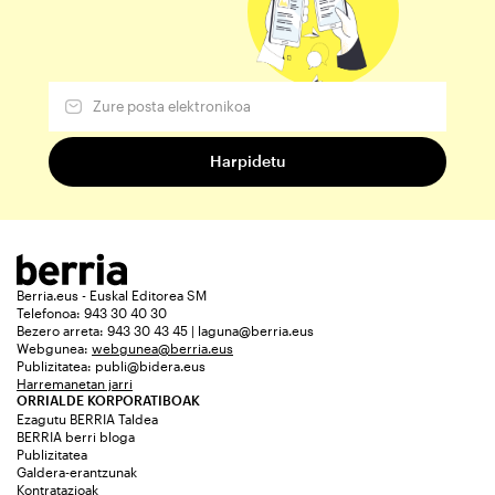
Berria.eus - Euskal Editorea SM
Telefonoa: 943 30 40 30
Bezero arreta: 943 30 43 45 | laguna@berria.eus
Webgunea:
webgunea@berria.eus
Publizitatea:
publi@bidera.eus
Harremanetan jarri
ORRIALDE KORPORATIBOAK
Ezagutu BERRIA Taldea
BERRIA berri bloga
Publizitatea
Galdera-erantzunak
Kontratazioak