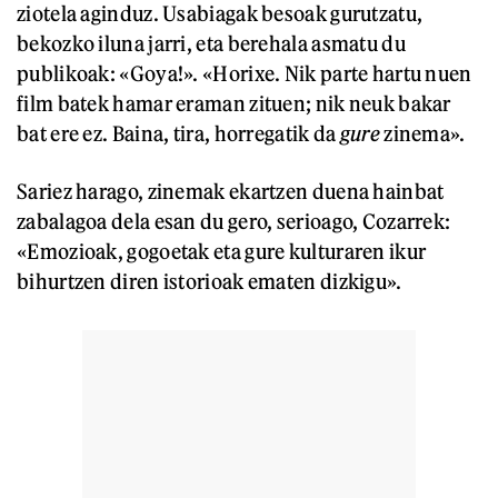
ziotela aginduz. Usabiagak besoak gurutzatu,
bekozko iluna jarri, eta berehala asmatu du
publikoak: «Goya!». «Horixe. Nik parte hartu nuen
film batek hamar eraman zituen; nik neuk bakar
bat ere ez. Baina, tira, horregatik da
gure
zinema».
Sariez harago, zinemak ekartzen duena hainbat
zabalagoa dela esan du gero, serioago, Cozarrek:
«Emozioak, gogoetak eta gure kulturaren ikur
bihurtzen diren istorioak ematen dizkigu».